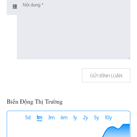
Biến Động Thị Trường
5d
1m
3m
6m
1y
2y
5y
10y