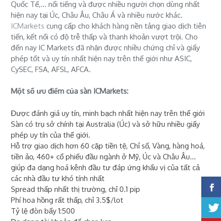
Quốc Tế,... nổi tiếng và được nhiều người chọn dùng nhất
hiện nay tại Úc, Châu Âu, Châu Á và nhiều nước khác.
ICMarkets
cung cấp cho khách hàng nền tảng giao dịch tiên
tiến, kết nối có độ trễ thấp và thanh khoản vượt trội. Cho
đến nay IC Markets đã nhận được nhiều chứng chỉ và giấy
phép tốt và uy tín nhất hiện nay trên thế giới như ASIC,
CySEC, FSA, AFSL, AFCA.
Một số ưu điểm của sàn ICMarkets:
Được đánh giá uy tín, minh bạch nhất hiện nay trên thế giới
Sàn có trụ sở chính tại Australia (Úc) và sở hữu nhiều giấy
phép uy tín của thế giới.
Hỗ trợ giao dịch hơn 60 cặp tiền tệ, Chỉ số, Vàng, hàng hoá,
tiền ảo, 460+ cổ phiếu đầu ngành ở Mỹ, Úc và Châu Âu...
giúp đa dạng hoá kênh đầu tư đáp ứng khẩu vị của tất cả
các nhà đầu tư khó tính nhất
Spread thấp nhất thị trường, chỉ 0.1 pip
Phí hoa hồng rất thấp, chỉ 3.5$/lot
Tỷ lệ đòn bẩy 1:500