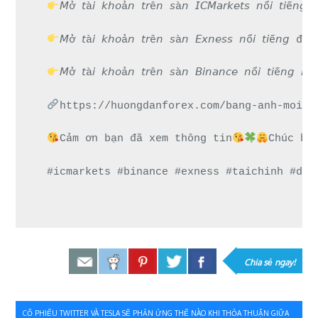
𝘔ở 𝘵à𝘪 𝘬𝘩𝘰ả𝘯 𝘵𝘳ê𝘯 𝘴à𝘯 𝘐𝘊𝘔𝘢𝘳𝘬𝘦𝘵𝘴 
𝘔ở 𝘵à𝘪 𝘬𝘩𝘰ả𝘯 𝘵𝘳ê𝘯 𝘴à𝘯 𝘌𝘹𝘯𝘦𝘴𝘴 𝘯ổ𝘪 
𝘔ở 𝘵à𝘪 𝘬𝘩𝘰ả𝘯 𝘵𝘳ê𝘯 𝘴à𝘯 𝘉𝘪𝘯𝘢𝘯𝘤𝘦 𝘯ổ𝘪 𝘵
https://huongdanforex.com/bang-anh-moi-n
Cảm ơn bạn đã xem thông tin
Chúc bạ
#icmarkets #binance #exness #taichinh #dau
Chia sẻ ngay!
Điều
CỔ PHIẾU TWITTER VÀ TESLA SẼ PHẢN ỨNG THẾ NÀO KHI THỎA THUẬN GIỮA