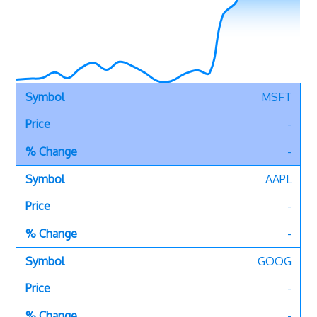
MSFT
-
-
AAPL
-
-
GOOG
-
-