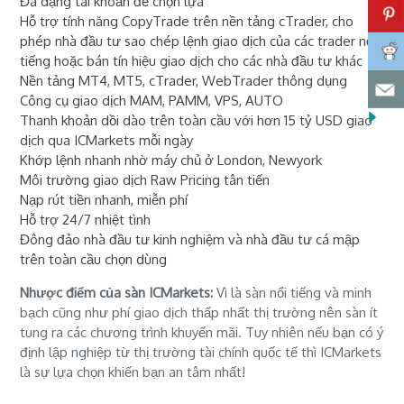
Đa dạng tài khoản để chọn lựa
Hỗ trợ tính năng CopyTrade trên nền tảng cTrader, cho
phép nhà đầu tư sao chép lệnh giao dịch của các trader nổi
tiếng hoặc bán tín hiệu giao dịch cho các nhà đầu tư khác
Nền tảng MT4, MT5, cTrader, WebTrader thông dụng
Công cụ giao dịch MAM, PAMM, VPS, AUTO
Thanh khoản dồi dào trên toàn cầu với hơn 15 tỷ USD giao
dịch qua ICMarkets mỗi ngày
Khớp lệnh nhanh nhờ máy chủ ở London, Newyork
Môi trường giao dịch Raw Pricing tân tiến
Nạp rút tiền nhanh, miễn phí
Hỗ trợ 24/7 nhiệt tình
Đông đảo nhà đầu tư kinh nghiệm và nhà đầu tư cá mập
trên toàn cầu chọn dùng
Nhược điểm của sàn ICMarkets:
Vì là sàn nổi tiếng và minh
bạch cũng như phí giao dịch thấp nhất thị trường nên sàn ít
tung ra các chương trình khuyến mãi. Tuy nhiên nếu bạn có ý
định lập nghiệp từ thị trường tài chính quốc tế thì ICMarkets
là sự lựa chọn khiến bạn an tâm nhất!