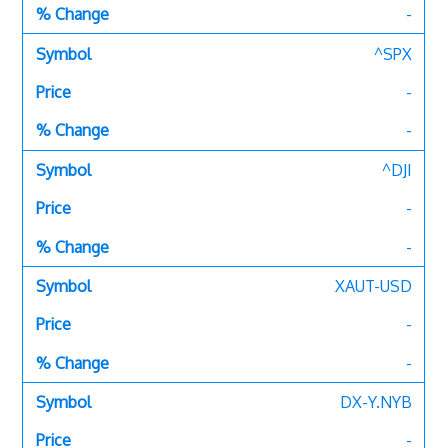
-
^SPX
-
-
^DJI
-
-
XAUT-USD
-
-
DX-Y.NYB
-