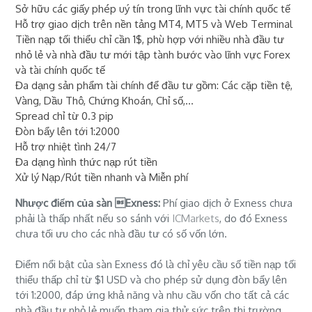
Sở hữu các giấy phép uý tín trong lĩnh vực tài chính quốc tế
Hỗ trợ giao dịch trên nền tảng MT4, MT5 và Web Terminal
Tiền nạp tối thiểu chỉ cần 1$, phù hợp với nhiều nhà đầu tư
nhỏ lẻ và nhà đầu tư mới tập tành bước vào lĩnh vực Forex
và tài chính quốc tế
Đa dạng sản phẩm tài chính để đầu tư gồm: Các cặp tiền tệ,
Vàng, Dầu Thô, Chứng Khoán, Chỉ số,...
Spread chỉ từ 0.3 pip
Đòn bẩy lên tới 1:2000
Hỗ trợ nhiệt tình 24/7
Đa dạng hình thức nạp rút tiền
Xử lý Nạp/Rút tiền nhanh và Miễn phí
Nhược điểm của sàn Exness:
Phí giao dịch ở Exness chưa
phải là thấp nhất nếu so sánh với
ICMarkets
, do đó Exness
chưa tối ưu cho các nhà đầu tư có số vốn lớn.
Điểm nổi bật của sàn Exness đó là chỉ yêu cầu số tiền nạp tối
thiểu thấp chỉ từ $1 USD và cho phép sử dụng đòn bẩy lên
tới 1:2000, đáp ứng khả năng và nhu cầu vốn cho tất cả các
nhà đầu tư nhỏ lẻ muốn tham gia thử sức trên thị trường