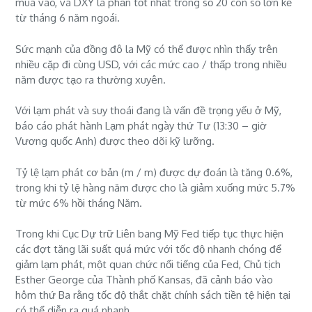
mua vào, và DXY là phần tốt nhất trong số 20 con số lớn kể
từ tháng 6 năm ngoái.
Sức mạnh của đồng đô la Mỹ có thể được nhìn thấy trên
nhiều cặp đi cùng USD, với các mức cao / thấp trong nhiều
năm được tạo ra thường xuyên.
Với lạm phát và suy thoái đang là vấn đề trọng yếu ở Mỹ,
báo cáo phát hành Lạm phát ngày thứ Tư (13:30 – giờ
Vương quốc Anh) được theo dõi kỹ lưỡng.
Tỷ lệ lạm phát cơ bản (m / m) được dự đoán là tăng 0.6%,
trong khi tỷ lệ hàng năm được cho là giảm xuống mức 5.7%
từ mức 6% hồi tháng Năm.
Trong khi Cục Dự trữ Liên bang Mỹ Fed tiếp tục thực hiện
các đợt tăng lãi suất quá mức với tốc độ nhanh chóng để
giảm lạm phát, một quan chức nổi tiếng của Fed, Chủ tịch
Esther George của Thành phố Kansas, đã cảnh báo vào
hôm thứ Ba rằng tốc độ thắt chặt chính sách tiền tệ hiện tại
có thể diễn ra quá nhanh.