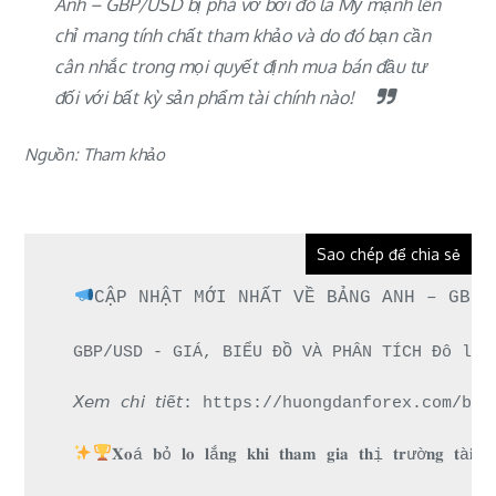
Anh – GBP/USD bị phá vỡ bởi đô la Mỹ mạnh lên
chỉ mang tính chất tham khảo và do đó bạn cần
cân nhắc trong mọi quyết định mua bán đầu tư
đối với bất kỳ sản phẩm tài chính nào!
Nguồn: Tham khảo
Sao chép để chia sẻ
CẬP NHẬT MỚI NHẤT VỀ BẢNG ANH – GBP/
GBP/USD - GIÁ, BIỂU ĐỒ VÀ PHÂN TÍCH Đô la 
𝘟𝘦𝘮 𝘤𝘩𝘪 𝘵𝘪ế𝘵: https://huongdanforex.c
𝐗𝐨á 𝐛ỏ 𝐥𝐨 𝐥ắ𝐧𝐠 𝐤𝐡𝐢 𝐭𝐡𝐚𝐦 𝐠𝐢𝐚 𝐭𝐡ị 𝐭𝐫ườ𝐧𝐠 𝐭à