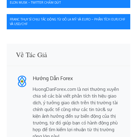
ELON MUSK – TWITTER CHẤM DỨT
hướng
bài
FRANC THỤY SĨ CHỊU TÁC ĐỘNG TỪ ĐÔ LA MỸ VÀ EURO – PHÂN TÍCH EUR/CHF
VÀ USD/CHF
viết
Về Tác Giả
Hướng Dẫn Forex
HuongDanForex.com là nơi thường xuyên
chia sẻ các bài viết phân tích tín hiệu giao
dịch, ý tưởng giao dịch trên thị trường tài
chính quốc tế cũng như các tin tức& sự
kiện ảnh hưởng đến sự biến động của thị
trường, từ đó giúp bạn có hành động phù
hợp để tìm kiếm lợi nhuận từ thị trường
rộng lớn này!