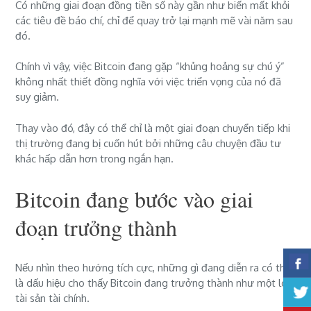
Có những giai đoạn đồng tiền số này gần như biến mất khỏi
các tiêu đề báo chí, chỉ để quay trở lại mạnh mẽ vài năm sau
đó.
Chính vì vậy, việc Bitcoin đang gặp “khủng hoảng sự chú ý”
không nhất thiết đồng nghĩa với việc triển vọng của nó đã
suy giảm.
Thay vào đó, đây có thể chỉ là một giai đoạn chuyển tiếp khi
thị trường đang bị cuốn hút bởi những câu chuyện đầu tư
khác hấp dẫn hơn trong ngắn hạn.
Bitcoin đang bước vào giai
đoạn trưởng thành
Nếu nhìn theo hướng tích cực, những gì đang diễn ra có thể
là dấu hiệu cho thấy Bitcoin đang trưởng thành như một loại
tài sản tài chính.