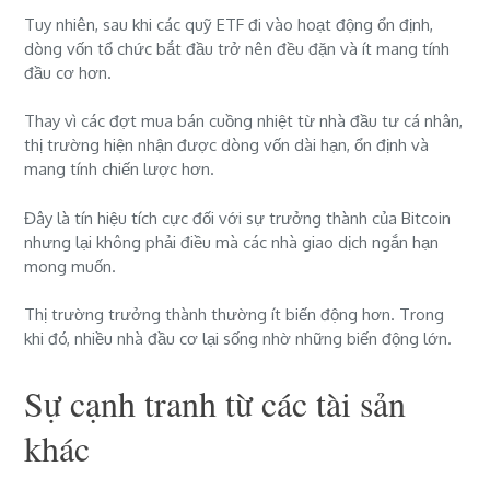
Tuy nhiên, sau khi các quỹ ETF đi vào hoạt động ổn định,
dòng vốn tổ chức bắt đầu trở nên đều đặn và ít mang tính
đầu cơ hơn.
Thay vì các đợt mua bán cuồng nhiệt từ nhà đầu tư cá nhân,
thị trường hiện nhận được dòng vốn dài hạn, ổn định và
mang tính chiến lược hơn.
Đây là tín hiệu tích cực đối với sự trưởng thành của Bitcoin
nhưng lại không phải điều mà các nhà giao dịch ngắn hạn
mong muốn.
Thị trường trưởng thành thường ít biến động hơn. Trong
khi đó, nhiều nhà đầu cơ lại sống nhờ những biến động lớn.
Sự cạnh tranh từ các tài sản
khác