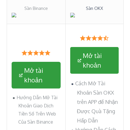
Sàn Binance
Sàn OKX
Mở tài
khoản
Mở tài
khoản
Cách Mở Tài
Khoản Sàn OKX
Hướng Dẫn Mở Tài
trên APP để Nhận
Khoản Giao Dịch
Được Quà Tặng
Tiền Số Trên Web
Hấp Dẫn
Của Sàn Binance
Hướng Dẫn Cách