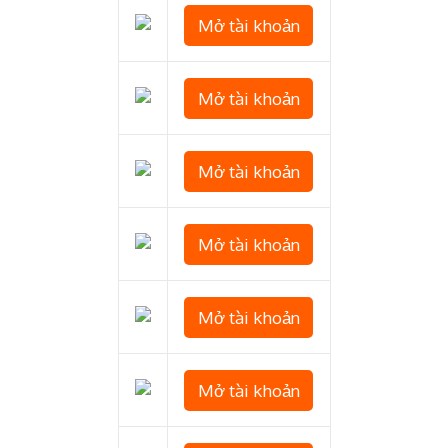
Mở tài khoản
Mở tài khoản
Mở tài khoản
Mở tài khoản
Mở tài khoản
Mở tài khoản