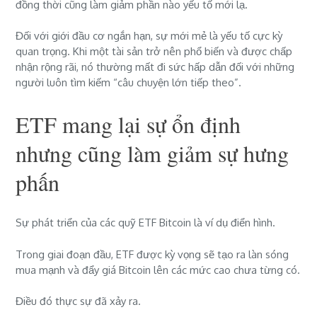
đồng thời cũng làm giảm phần nào yếu tố mới lạ.
Đối với giới đầu cơ ngắn hạn, sự mới mẻ là yếu tố cực kỳ
quan trọng. Khi một tài sản trở nên phổ biến và được chấp
nhận rộng rãi, nó thường mất đi sức hấp dẫn đối với những
người luôn tìm kiếm “câu chuyện lớn tiếp theo”.
ETF mang lại sự ổn định
nhưng cũng làm giảm sự hưng
phấn
Sự phát triển của các quỹ ETF Bitcoin là ví dụ điển hình.
Trong giai đoạn đầu, ETF được kỳ vọng sẽ tạo ra làn sóng
mua mạnh và đẩy giá Bitcoin lên các mức cao chưa từng có.
Điều đó thực sự đã xảy ra.