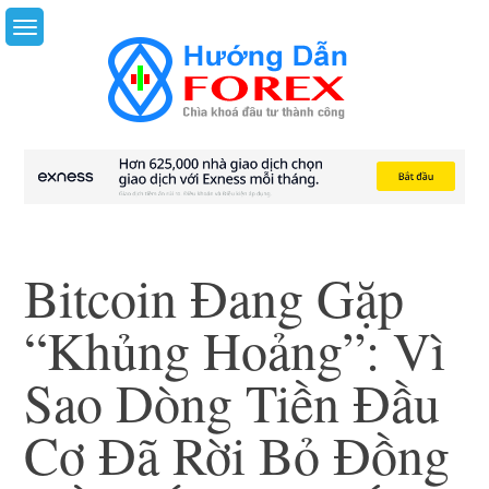
Skip
to
content
Bitcoin Đang Gặp
“khủng Hoảng”: Vì
Sao Dòng Tiền Đầu
Cơ Đã Rời Bỏ Đồng