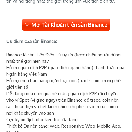
tín và nổi tiếng nhất thế giới trong lĩnh vực tiền điện tử.
Mở Tài Khoản trên sàn Binance
Ưu điểm của sàn Binance:
Binance là sàn Tiền Điện Tử uy tín được nhiều người dùng
nhất thế giới hiện nay
Hỗ trợ giao dịch P2P (giao dịch ngang hàng) thanh toán qua
Ngân hàng Việt Nam
Hỗ trợ mua bán hàng ngàn loại coin (trade coin) trong thế
giới tiền số
Dễ dàng mua coin qua nền tảng giao dịch P2P rồi chuyển
vào ví Spot (ví giao ngay) trên Binance để trade coin nên
rất thuận tiện và tiết kiệm nhiều chi phí so với mua coin ở
nơi khác chuyển vào sàn
Cực kỳ ổn định nhờ kiến trúc đa tầng
Thiết kế Đa nền tảng: Web, Responsive Web, Mobile App,