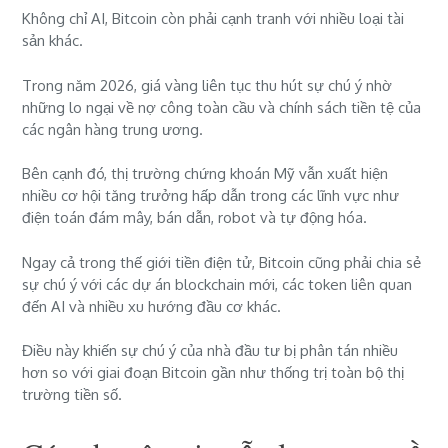
Không chỉ AI, Bitcoin còn phải cạnh tranh với nhiều loại tài
sản khác.
Trong năm 2026, giá vàng liên tục thu hút sự chú ý nhờ
những lo ngại về nợ công toàn cầu và chính sách tiền tệ của
các ngân hàng trung ương.
Bên cạnh đó, thị trường chứng khoán Mỹ vẫn xuất hiện
nhiều cơ hội tăng trưởng hấp dẫn trong các lĩnh vực như
điện toán đám mây, bán dẫn, robot và tự động hóa.
Ngay cả trong thế giới tiền điện tử, Bitcoin cũng phải chia sẻ
sự chú ý với các dự án blockchain mới, các token liên quan
đến AI và nhiều xu hướng đầu cơ khác.
Điều này khiến sự chú ý của nhà đầu tư bị phân tán nhiều
hơn so với giai đoạn Bitcoin gần như thống trị toàn bộ thị
trường tiền số.