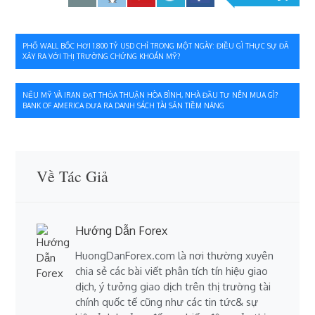
Điều
PHỐ WALL BỐC HƠI 1.800 TỶ USD CHỈ TRONG MỘT NGÀY: ĐIỀU GÌ THỰC SỰ ĐÃ
XẢY RA VỚI THỊ TRƯỜNG CHỨNG KHOÁN MỸ?
hướng
bài
NẾU MỸ VÀ IRAN ĐẠT THỎA THUẬN HÒA BÌNH, NHÀ ĐẦU TƯ NÊN MUA GÌ?
BANK OF AMERICA ĐƯA RA DANH SÁCH TÀI SẢN TIỀM NĂNG
viết
Về Tác Giả
Hướng Dẫn Forex
HuongDanForex.com là nơi thường xuyên
chia sẻ các bài viết phân tích tín hiệu giao
dịch, ý tưởng giao dịch trên thị trường tài
chính quốc tế cũng như các tin tức& sự