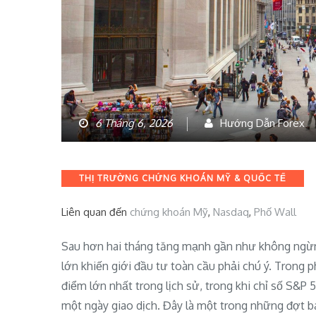
6 Tháng 6, 2026
Hướng Dẫn Forex
Categories
THỊ TRƯỜNG CHỨNG KHOÁN MỸ & QUỐC TẾ
Liên quan đến
chứng khoán Mỹ
,
Nasdaq
,
Phố Wall
Sau hơn hai tháng tăng mạnh gần như không ngừng
lớn khiến giới đầu tư toàn cầu phải chú ý. Trong 
điểm lớn nhất trong lịch sử, trong khi chỉ số S&P
một ngày giao dịch. Đây là một trong những đợt b