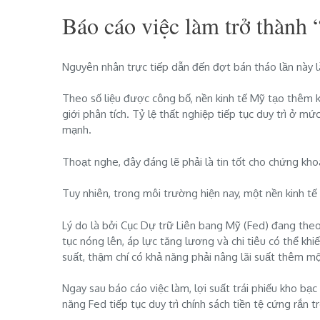
Báo cáo việc làm trở thành 
Nguyên nhân trực tiếp dẫn đến đợt bán tháo lần này l
Theo số liệu được công bố, nền kinh tế Mỹ tạo thêm 
giới phân tích. Tỷ lệ thất nghiệp tiếp tục duy trì ở m
mạnh.
Thoạt nghe, đây đáng lẽ phải là tin tốt cho chứng kho
Tuy nhiên, trong môi trường hiện nay, một nền kinh tế 
Lý do là bởi Cục Dự trữ Liên bang Mỹ (Fed) đang theo 
tục nóng lên, áp lực tăng lương và chi tiêu có thể khiế
suất, thậm chí có khả năng phải nâng lãi suất thêm mộ
Ngay sau báo cáo việc làm, lợi suất trái phiếu kho bạ
năng Fed tiếp tục duy trì chính sách tiền tệ cứng rắn t