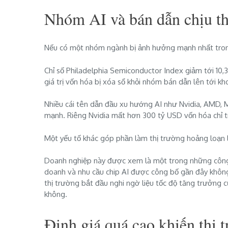
Nhóm AI và bán dẫn chịu thi
Nếu có một nhóm ngành bị ảnh hưởng mạnh nhất trong 
Chỉ số Philadelphia Semiconductor Index giảm tới 1
giá trị vốn hóa bị xóa sổ khỏi nhóm bán dẫn lên tới k
Nhiều cái tên dẫn đầu xu hướng AI như Nvidia, AMD, 
mạnh. Riêng Nvidia mất hơn 300 tỷ USD vốn hóa chỉ t
Một yếu tố khác góp phần làm thị trường hoảng loạn 
Doanh nghiệp này được xem là một trong những công ty
doanh và nhu cầu chip AI được công bố gần đây khôn
thị trường bắt đầu nghi ngờ liệu tốc độ tăng trưởng c
không.
Định giá quá cao khiến thị 