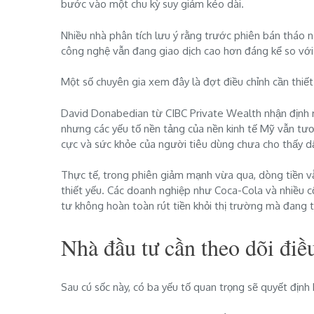
bước vào một chu kỳ suy giảm kéo dài.
Nhiều nhà phân tích lưu ý rằng trước phiên bán tháo
công nghệ vẫn đang giao dịch cao hơn đáng kể so vớ
Một số chuyên gia xem đây là đợt điều chỉnh cần thiế
David Donabedian từ CIBC Private Wealth nhận định rằ
nhưng các yếu tố nền tảng của nền kinh tế Mỹ vẫn tư
cực và sức khỏe của người tiêu dùng chưa cho thấy d
Thực tế, trong phiên giảm mạnh vừa qua, dòng tiền 
thiết yếu. Các doanh nghiệp như Coca-Cola và nhiều c
tư không hoàn toàn rút tiền khỏi thị trường mà đang 
Nhà đầu tư cần theo dõi điều
Sau cú sốc này, có ba yếu tố quan trọng sẽ quyết định