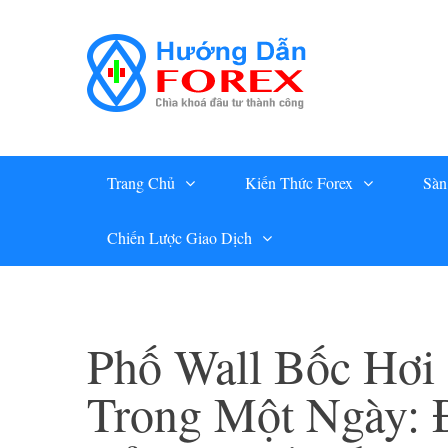
Skip
to
content
Trang Chủ
Kiến Thức Forex
Sàn
Chiến Lược Giao Dịch
Phố Wall Bốc Hơi
Trong Một Ngày: 