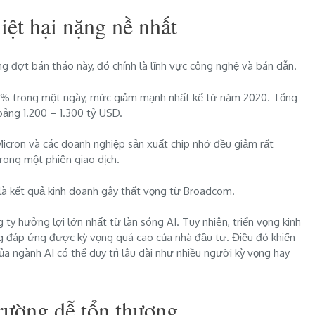
ệt hại nặng nề nhất
đợt bán tháo này, đó chính là lĩnh vực công nghệ và bán dẫn.
0,3% trong một ngày, mức giảm mạnh nhất kể từ năm 2020. Tổng
hoảng 1.200 – 1.300 tỷ USD.
Micron và các doanh nghiệp sản xuất chip nhớ đều giảm rất
rong một phiên giao dịch.
là kết quả kinh doanh gây thất vọng từ Broadcom.
 hưởng lợi lớn nhất từ làn sóng AI. Tuy nhiên, triển vọng kinh
g đáp ứng được kỳ vọng quá cao của nhà đầu tư. Điều đó khiến
ủa ngành AI có thể duy trì lâu dài như nhiều người kỳ vọng hay
trường dễ tổn thương