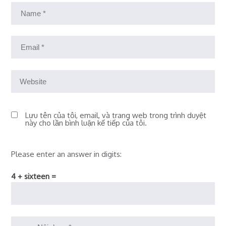
Lưu tên của tôi, email, và trang web trong trình duyệt
này cho lần bình luận kế tiếp của tôi.
Please enter an answer in digits:
4 + sixteen =