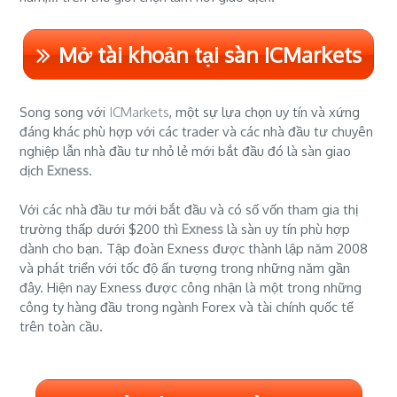
Mở tài khoản tại sàn ICMarkets
Song song với
ICMarkets
, một sự lựa chọn uy tín và xứng
đáng khác phù hợp với các trader và các nhà đầu tư chuyên
nghiệp lẫn nhà đầu tư nhỏ lẻ mới bắt đầu đó là sàn giao
dịch
Exness
.
Với các nhà đầu tư mới bắt đầu và có số vốn tham gia thị
trường thấp dưới $200 thì
Exness
là sàn uy tín phù hợp
dành cho bạn. Tập đoàn Exness được thành lập năm 2008
và phát triển với tốc độ ấn tượng trong những năm gần
đây. Hiện nay Exness được công nhận là một trong những
công ty hàng đầu trong ngành Forex và tài chính quốc tế
trên toàn cầu.