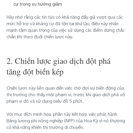
cự trong xu hướng giảm
Hãy nhớ rằng các tin tức có khả năng đẩy giá vượt qua các
mức hỗ trợ và kháng cự đã tồn tại khá lâu, điều này nhấn
mạnh tầm quan trọng của việc sử dụng các
điểm dừng chắc
chắn
khi theo đuổi chiến lược này.
2. Chiến lược giao dịch đột phá
tăng đột biến kép
Chiến lược này liên quan đến việc
chờ đợi sự biến động của
thị trường cho thấy một phạm vi, trước khi giao dịch phá vỡ
phạm vi đó và
sử dụng biểu đồ 5 phút.
Với mục đích minh họa, phần này kết hợp việc phát hành
Bảng lương phi nông nghiệp (NFP) của Hoa Kỳ vì nó thường
có khả năng khiến thị trường di chuyển.