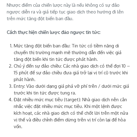
Nhược điểm của chiến lược này là nếu không có sự đảo
ngược diễn ra và giá tiếp tục giao dịch theo hướng đi lên
trên mức tăng đột biến ban đầu.
Cách thực hiện chiến lược đảo ngược tin tức:
Mức tăng đột biến ban đầu:
Tin tức có tiềm năng di
chuyển thị trường mạnh mẽ thường dẫn đến việc giá
tăng đột biến khi tin tức được phát hành.
Chú ý đến sự đảo chiều
: Các nhà giao dịch có thể đợi 10 –
15 phút để sự đảo chiều đưa giá trở lại vị trí cũ trước khi
phát hành.
Entry:
Vào dưới dạng giá phá vỡ phí trên / dưới mức giá
trước khi tin tức được tung ra.
Đặt nhiều mức mục tiêu (target)
: Nhà giao dịch nên cân
nhắc việc đặt nhiều mức mục tiêu. Khi một lệnh được
kích hoạt, các nhà giao dịch có thể chốt lời trên một nửa
vị thế và điều chỉnh điểm dừng trên vị trí còn lại để hòa
vốn.