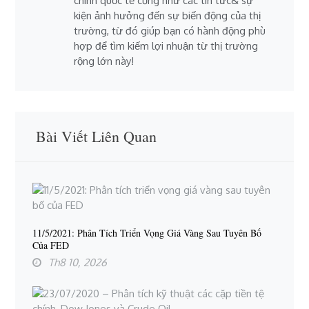
chính quốc tế cũng như các tin tức& sự
kiện ảnh hưởng đến sự biến động của thị
trường, từ đó giúp bạn có hành động phù
hợp để tìm kiếm lợi nhuận từ thị trường
rộng lớn này!
Bài Viết Liên Quan
11/5/2021: Phân Tích Triển Vọng Giá Vàng Sau Tuyên Bố
Của FED
Th8 10, 2026