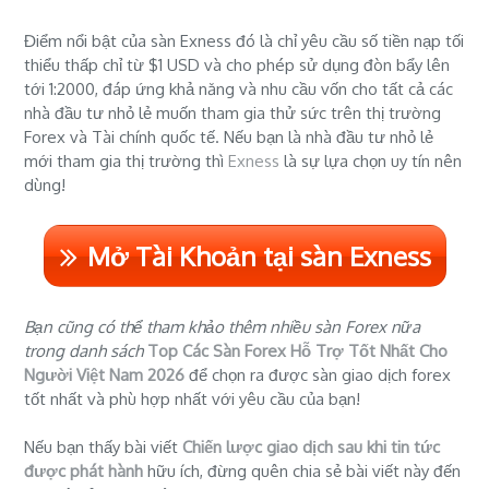
Điểm nổi bật của sàn Exness đó là chỉ yêu cầu số tiền nạp tối
thiểu thấp chỉ từ $1 USD và cho phép sử dụng đòn bẩy lên
tới 1:2000, đáp ứng khả năng và nhu cầu vốn cho tất cả các
nhà đầu tư nhỏ lẻ muốn tham gia thử sức trên thị trường
Forex và Tài chính quốc tế. Nếu bạn là nhà đầu tư nhỏ lẻ
mới tham gia thị trường thì
Exness
là sự lựa chọn uy tín nên
dùng!
Mở Tài Khoản tại sàn Exness
Bạn cũng có thể tham khảo thêm nhiều sàn Forex nữa
trong danh sách
Top Các Sàn Forex Hỗ Trợ Tốt Nhất Cho
Người Việt Nam 2026
để chọn ra được sàn giao dịch forex
tốt nhất và phù hợp nhất với yêu cầu của bạn!
Nếu bạn thấy bài viết
Chiến lược giao dịch sau khi tin tức
được phát hành
hữu ích, đừng quên chia sẻ bài viết này đến