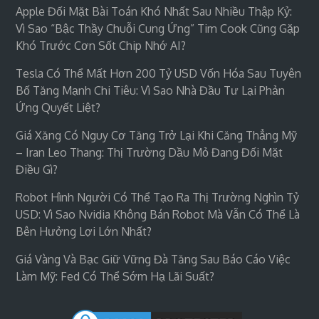
Apple Đối Mặt Bài Toán Khó Nhất Sau Nhiều Thập Kỷ:
Vì Sao “bậc Thầy Chuỗi Cung Ứng” Tim Cook Cũng Gặp
Khó Trước Cơn Sốt Chip Nhớ AI?
Tesla Có Thể Mất Hơn 200 Tỷ USD Vốn Hóa Sau Tuyên
Bố Tăng Mạnh Chi Tiêu: Vì Sao Nhà Đầu Tư Lại Phản
Ứng Quyết Liệt?
Giá Xăng Có Nguy Cơ Tăng Trở Lại Khi Căng Thẳng Mỹ
– Iran Leo Thang: Thị Trường Dầu Mỏ Đang Đối Mặt
Điều Gì?
Robot Hình Người Có Thể Tạo Ra Thị Trường Nghìn Tỷ
USD: Vì Sao Nvidia Không Bán Robot Mà Vẫn Có Thể Là
Bên Hưởng Lợi Lớn Nhất?
Giá Vàng Và Bạc Giữ Vững Đà Tăng Sau Báo Cáo Việc
Làm Mỹ: Fed Có Thể Sớm Hạ Lãi Suất?