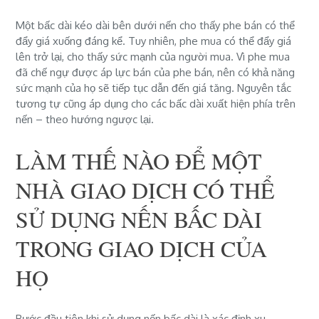
Một bấc dài kéo dài bên dưới nến cho thấy phe bán có thể
đẩy giá xuống đáng kể. Tuy nhiên, phe mua có thể đẩy giá
lên trở lại, cho thấy sức mạnh của người mua. Vì phe mua
đã chế ngự được áp lực bán của phe bán, nên có khả năng
sức mạnh của họ sẽ tiếp tục dẫn đến giá tăng. Nguyên tắc
tương tự cũng áp dụng cho các bấc dài xuất hiện phía trên
nến – theo hướng ngược lại.
LÀM THẾ NÀO ĐỂ MỘT
NHÀ GIAO DỊCH CÓ THỂ
SỬ DỤNG NẾN BẤC DÀI
TRONG GIAO DỊCH CỦA
HỌ
Bước đầu tiên khi sử dụng nến bấc dài là xác định xu