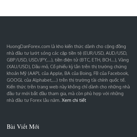
HuongDanForex.com là kho kiến thức dành cho cộng đồng
nhà đầu tư lướt sóng các cặp tiền tệ (EUR/USD, AUD/USD,
GBP/USD, USD/JPY,…), tiền điện tử (BTC, ETH, BCH…), Vàng
(XAU/USD), Dầu mỏ, Cổ phiếu kỳ lân trên thị trường chứng
khoán Mỹ (AAPL của Apple, BA của Boing, FB của Facebook,
GOOGL của Alphabet,…) trên thị trường tài chính quốc tế.
Kiến thức trên trang web này không chỉ dành cho những nhà
đầu tư mới bắt đầu tham gia, mà còn phù hợp với những
nhà đầu tư Forex lâu năm.
Xem chi tiết
Bài Viết Mới