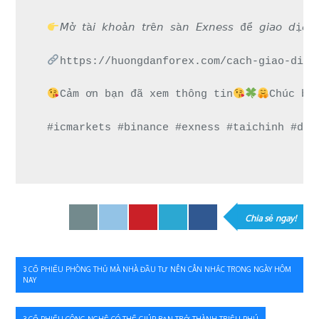
𝘔ở 𝘵à𝘪 𝘬𝘩𝘰ả𝘯 𝘵𝘳ê𝘯 𝘴à𝘯 𝘌𝘹𝘯𝘦𝘴𝘴 để 𝘨
https://huongdanforex.com/cach-giao-dich
Cảm ơn bạn đã xem thông tin
Chúc bạ
#icmarkets #binance #exness #taichinh #dau
Chia sẻ ngay!
Điều
3 CỔ PHIẾU PHÒNG THỦ MÀ NHÀ ĐẦU TƯ NÊN CÂN NHẮC TRONG NGÀY HÔM
NAY
hướng
3 CỔ PHIẾU CÔNG NGHỆ CÓ THỂ GIÚP BẠN TRỞ THÀNH TRIỆU PHÚ