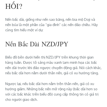
HỐI?
Nến bấc dài, giống như nến
sao băng
, nến bia mộ
Doji
và
nến
búa
là một phần của “gia đình” các nến đảo chiều. Hãy
cùng tìm hiểu một ví dụ:
Nến Bấc Dài
NZD/JPY
Biểu đồ bên dưới hiển thị NZD/JPY trên khung thời gian
hàng tuần. Được tô sáng màu xanh lam minh họa các bấc
nến dài trước khi đảo ngược chuyển động giá. Nói cách khác,
nếu bấc dài hơn nằm dưới thân nến, giá có xu hướng tăng.
Ngược lại, nếu bấc dài hơn nằm trên thân nến, giá có xu
hướng giảm. Những bấc nến mở rộng này (bấc dài hơn so
với các bấc khác trên biểu đồ) cung cấp thông tin có giá trị
cho người giao dịch.