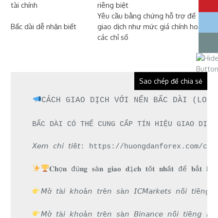
tài chính
riêng biệt
Yêu cầu bằng chứng hỗ trợ để
Bấc dài dễ nhận biết
giao dịch như mức giá chính hoặc
các chỉ số
Sao chép để chia sẻ
CÁCH GIAO DỊCH VỚI NẾN BẤC DÀI (LONG
BẤC DÀI CÓ THỂ CUNG CẤP TÍN HIỆU GIAO DỊCH
𝘟𝘦𝘮 𝘤𝘩𝘪 𝘵𝘪ế𝘵: https://huongdanforex.co
𝐂𝐡ọ𝐧 đú𝐧𝐠 𝐬à𝐧 𝐠𝐢𝐚𝐨 𝐝ị𝐜𝐡 𝐭ố𝐭 𝐧𝐡ấ𝐭 để 𝐛ắ𝐭 𝐤𝐡ở𝐢
𝘔ở 𝘵à𝘪 𝘬𝘩𝘰ả𝘯 𝘵𝘳ê𝘯 𝘴à𝘯 𝘐𝘊𝘔𝘢𝘳𝘬𝘦𝘵𝘴 
𝘔ở 𝘵à𝘪 𝘬𝘩𝘰ả𝘯 𝘵𝘳ê𝘯 𝘴à𝘯 𝘉𝘪𝘯𝘢𝘯𝘤𝘦 𝘯ổ𝘪 𝘵