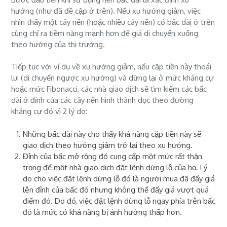
hướng
(như đã đề cập ở trên). Nếu xu hướng giảm, việc
nhìn thấy một cây nến (hoặc nhiều cây nến) có bấc dài ở trên
cùng chỉ ra tiềm năng mạnh hơn để giá di chuyển xuống
theo hướng của thị trường.
Tiếp tục với ví dụ về xu hướng giảm, nếu cặp tiền này thoái
lui (di chuyển ngược xu hướng) và dừng lại ở mức kháng cự
hoặc
mức Fibonacci
, các nhà giao dịch sẽ tìm kiếm các bấc
dài ở đỉnh của các cây nến hình thành dọc theo đường
kháng cự đó vì 2 lý do:
Những bấc dài này cho thấy khả năng cặp tiền này sẽ
giao dịch theo hướng giảm trở lại theo xu hướng.
Đỉnh của bấc mở rộng đó cung cấp một mức rất thận
trọng để một nhà giao dịch đặt lệnh dừng lỗ của họ. Lý
do cho việc đặt lệnh dừng lỗ đó là người mua đã đẩy giá
lên đỉnh của bấc đó nhưng không thể đẩy giá vượt quá
điểm đó. Do đó, việc đặt lệnh dừng lỗ ngay phía trên bấc
đó là mức có khả năng bị ảnh hưởng thấp hơn.