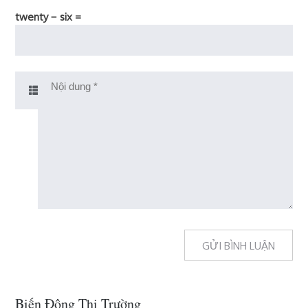
twenty − six =
Biến Động Thị Trường