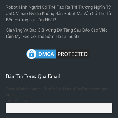
Robot Hình Người Có Thể Tạo Ra Thị Trường Nghìn Tỷ
USD: Vì Sao Nvidia Không Bán Robot Mà Vẫn Có Thể Là
Bên Hưởng Lợi Lớn Nhất?
Giá Vàng Và Bạc Giữ Vững Đà Tăng Sau Báo Cáo Việc
Làm Mỹ: Fed Có Thể Sớm Hạ Lãi Suất?
Bản Tin Forex Qua Email
Đăng ký nhận bản tin "Hot" từ HuongDanForex.com qua
email
Tên của bạn