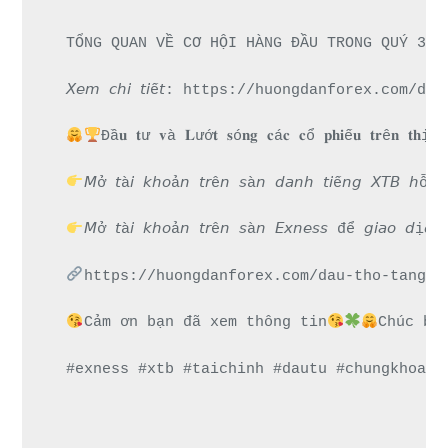
TỔNG QUAN VỀ CƠ HỘI HÀNG ĐẦU TRONG QUÝ 3: 
𝘟𝘦𝘮 𝘤𝘩𝘪 𝘵𝘪ế𝘵: https://huongdanforex.
Đầ𝐮 𝐭ư 𝐯à 𝐋ướ𝐭 𝐬ó𝐧𝐠 𝐜á𝐜 𝐜ổ 𝐩𝐡𝐢ế𝐮 𝐭𝐫ê𝐧 𝐭𝐡ị 𝐭
𝘔ở 𝘵à𝘪 𝘬𝘩𝘰ả𝘯 𝘵𝘳ê𝘯 𝘴à𝘯 𝘥𝘢𝘯𝘩 𝘵𝘪ế𝘯𝘨 𝘟
𝘔ở 𝘵à𝘪 𝘬𝘩𝘰ả𝘯 𝘵𝘳ê𝘯 𝘴à𝘯 𝘌𝘹𝘯𝘦𝘴𝘴 để 𝘨
https://huongdanforex.com/dau-tho-tang-b
Cảm ơn bạn đã xem thông tin
Chúc bạ
#exness #xtb #taichinh #dautu #chungkhoan 