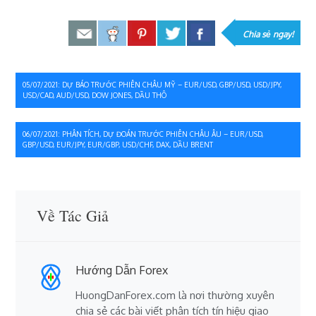
Chia sẻ ngay!
Điều
05/07/2021: DỰ BÁO TRƯỚC PHIÊN CHÂU MỸ – EUR/USD, GBP/USD, USD/JPY,
USD/CAD, AUD/USD, DOW JONES, DẦU THÔ
hướng
bài
06/07/2021: PHÂN TÍCH, DỰ ĐOÁN TRƯỚC PHIÊN CHÂU ÂU – EUR/USD,
GBP/USD, EUR/JPY, EUR/GBP, USD/CHF, DAX, DẦU BRENT
viết
Về Tác Giả
Hướng Dẫn Forex
HuongDanForex.com là nơi thường xuyên
chia sẻ các bài viết phân tích tín hiệu giao