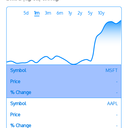
5d
1m
3m
6m
1y
2y
5y
10y
MSFT
-
-
AAPL
-
-