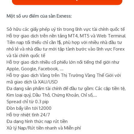
Một số ưu điểm của sàn Exness:
Sở hữu các giấy phép uý tín trong lĩnh vực tài chính quốc tế
Hỗ trợ giao dịch trên nền tảng MT4, MT5 và Web Terminal
Tiền nạp tối thiểu chỉ cần 1$, phù hợp với nhiều nhà đầu tư
nhỏ lẻ và nhà đầu tư mới tập tành bước vào lĩnh vực Forex
và tài chính quốc tế
Hỗ trợ giao dịch nhiều cổ phiếu lớn nổi tiếng thế giới như
Apple, Google, Facebook, ...
Hỗ trợ giao dịch Vàng trên Thị Trường Vàng Thế Giới với
mã giao dịch là XAU/USD
Đa dạng sản phẩm tài chính để đầu tư gồm: Các cặp tiền tệ,
Kim loại quý, Dầu Thô, Chứng Khoán, Chỉ số,...
Spread chỉ từ 0.3 pip
Đòn bẩy lên tới 1:2000
Hỗ trợ nhiệt tình 24/7
Đa dạng hình thức nạp rút tiền
Xử lý Nạp/Rút tiền nhanh và Miễn phí