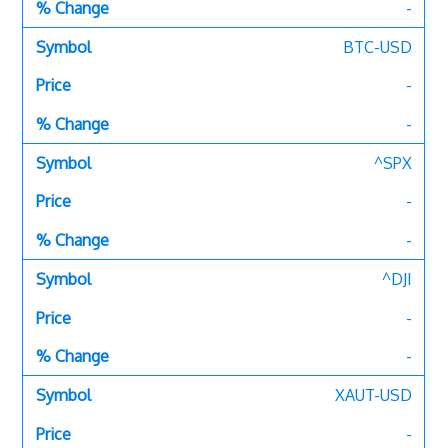
-
BTC-USD
-
-
^SPX
-
-
^DJI
-
-
XAUT-USD
-