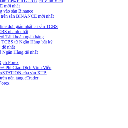
ảm 10% Phí Giao Dịch Vĩnh Viễn
 mới nhất
 vào sàn Binance
in trên sàn BINANCE mới nhất
ne đơn giản nhất tại sàn TCBS
BS nhanh nhất
ới Tài khoản ngân hàng
 TCBS từ Ngân Hàng bất kỳ
 dễ nhất
ề Ngân Hàng dễ nhất
Dịch Forex
 Phí Giao Dịch Vĩnh Viễn
g xSTATION của sàn XTB
rên nền tảng cTrader
Forex