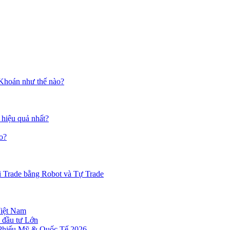
 Khoán như thế nào?
 hiệu quả nhất?
o?
i Trade bằng Robot và Tự Trade
Việt Nam
 đầu tư Lớn
 Phiếu Mỹ & Quốc Tế 2026