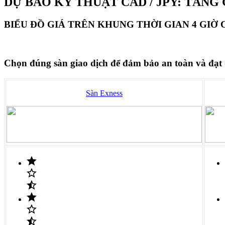
DỰ BÁO KỸ THUẬT CAD / JPY: TĂNG 
BIỂU ĐỒ GIÁ TRÊN KHUNG THỜI GIAN 4 GIỜ C
Chọn đúng sàn giao dịch để đảm bảo an toàn và đạt
Sàn Exness