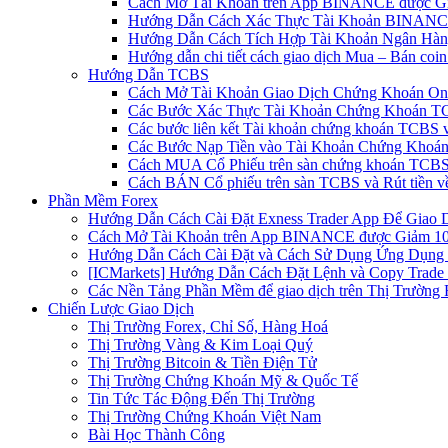
Cách Mở Tài Khoản trên App BINANCE được Gi
Hướng Dẫn Cách Xác Thực Tài Khoản BINANCE
Hướng Dẫn Cách Tích Hợp Tài Khoản Ngân Hàng
Hướng dẫn chi tiết cách giao dịch Mua – Bán co
Hướng Dẫn TCBS
Cách Mở Tài Khoản Giao Dịch Chứng Khoán Onli
Các Bước Xác Thực Tài Khoản Chứng Khoán TC
Các bước liên kết Tài khoản chứng khoán TCBS v
Các Bước Nạp Tiền vào Tài Khoản Chứng Khoán
Cách MUA Cổ Phiếu trên sàn chứng khoán TCBS
Cách BÁN Cổ phiếu trên sàn TCBS và Rút tiền v
Phần Mềm Forex
Hướng Dẫn Cách Cài Đặt Exness Trader App Để Giao 
Cách Mở Tài Khoản trên App BINANCE được Giảm 10%
Hướng Dẫn Cách Cài Đặt và Cách Sử Dụng Ứng Dụn
[ICMarkets] Hướng Dẫn Cách Đặt Lệnh và Copy Trade t
Các Nền Tảng Phần Mềm để giao dịch trên Thị Trường 
Chiến Lược Giao Dịch
Thị Trường Forex, Chỉ Số, Hàng Hoá
Thị Trường Vàng & Kim Loại Quý
Thị Trường Bitcoin & Tiền Điện Tử
Thị Trường Chứng Khoán Mỹ & Quốc Tế
Tin Tức Tác Động Đến Thị Trường
Thị Trường Chứng Khoán Việt Nam
Bài Học Thành Công