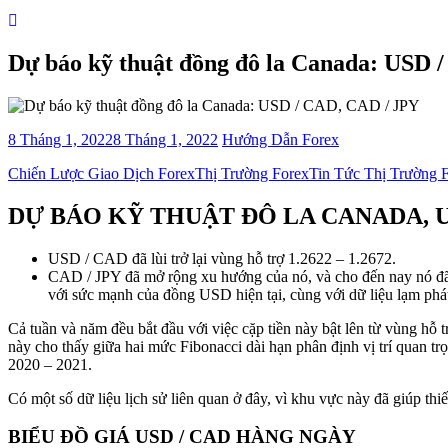
Dự báo kỹ thuật đồng đô la Canada: USD 
8 Tháng 1, 2022
8 Tháng 1, 2022
Hướng Dẫn Forex
Categories
Chiến Lược Giao Dịch Forex
Thị Trường Forex
Tin Tức Thị Trường 
DỰ BÁO KỸ THUẬT ĐÔ LA CANADA, US
USD / CAD đã lùi trở lại vùng hỗ trợ 1.2622 – 1.2672.
CAD / JPY đã mở rộng xu hướng của nó, và cho đến nay nó đã đi
với sức mạnh của đồng USD hiện tại, cùng với dữ liệu lạm phá
Cả tuần và năm đều bắt đầu với
việc cặp tiền này bật lên từ vùng hỗ 
này cho thấy giữa hai mức Fibonacci dài hạn phân định vị trí quan t
2020 – 2021.
Có một số dữ liệu lịch sử liên quan ở đây, vì khu vực này đã giúp th
BIỂU ĐỒ GIÁ USD / CAD HÀNG NGÀY