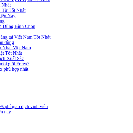
 Nhất
n Tử Tốt Nhất
Hiện Nay
ùng
ời Dùng Bình Chọn
ng tại Việt Nam Tốt Nhất
tin dùng
h Nhất Việt Nam
ệt Tốt Nhất
ịch Xuất Sắc
 môi giới Forex?
ex phù hợp nhất
% phí giao dịch vĩnh viễn
ện nay