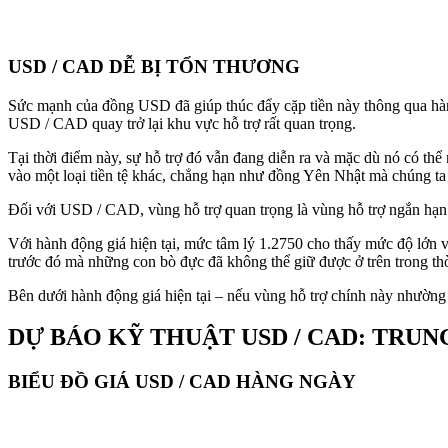
USD / CAD DỄ BỊ TỔN THƯƠNG
Sức mạnh của đồng USD đã giúp thúc đẩy cặp tiền này thông qua hàn
USD / CAD quay trở lại khu vực hỗ trợ rất quan trọng.
Tại thời điểm này, sự hỗ trợ đó vẫn đang diễn ra và mặc dù nó có th
vào một loại tiền tệ khác, chẳng hạn như đồng Yên Nhật mà chúng ta s
Đối với USD / CAD, vùng hỗ trợ quan trọng là vùng hỗ trợ ngắn hạn 
Với hành động giá hiện tại, mức tâm lý 1.2750 cho thấy mức độ lớn v
trước đó mà những con bò đực đã không thể giữ được ở trên trong th
Bên dưới hành động giá hiện tại – nếu vùng hỗ trợ chính này nhường 
DỰ BÁO KỸ THUẬT USD / CAD: TRUN
BIỂU ĐỒ GIÁ USD / CAD HÀNG NGÀY