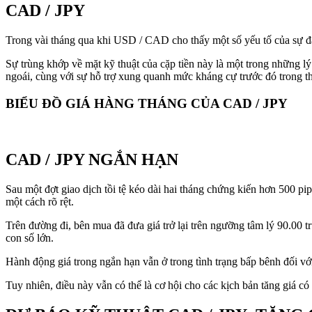
CAD / JPY
Trong vài tháng qua khi USD / CAD cho thấy một số yếu tố của sự đả
Sự trùng khớp về mặt kỹ thuật của cặp tiền này là một trong những lý
ngoái, cùng với sự hỗ trợ xung quanh mức kháng cự trước đó trong t
BIỂU ĐỒ GIÁ HÀNG THÁNG CỦA CAD / JPY
CAD / JPY NGẮN HẠN
Sau một đợt giao dịch tồi tệ kéo dài hai tháng chứng kiến ​​hơn 500 p
một cách rõ rệt.
Trên đường đi, bên mua đã đưa giá trở lại trên ngưỡng tâm lý 90.00 t
con số lớn.
Hành động giá trong ngắn hạn vẫn ở trong tình trạng bấp bênh đối vớ
Tuy nhiên, điều này vẫn có thể là cơ hội cho các kịch bản tăng giá có