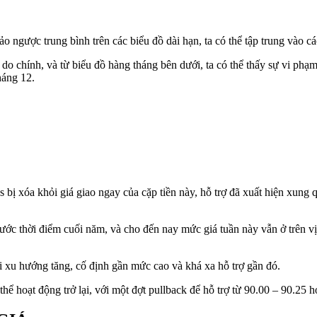
o ngược trung bình trên các biểu đồ dài hạn,
ta có thể tập trung vào 
 do chính, và từ biểu đồ hàng tháng bên dưới, ta có thể thấy sự vi phạ
háng 12.
ips bị xóa khỏi giá giao ngay của cặp tiền này, hỗ trợ đã xuất hiện xu
rước thời điểm cuối năm, và cho đến nay mức giá tuần này vẫn ở trên vị
i xu hướng tăng, cố định gần mức cao và khá xa hỗ trợ gần đó.
 thể hoạt động trở lại, với một đợt pullback để hỗ trợ từ 90.00 – 90.2