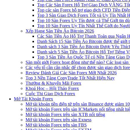
Top Các Sàn Forex Hỗ Trợ Giao Dịch VÀNG Tốt
Top các sàn Forex hỗ trợ giao dịch CFD Tiền Điệ
Top 3 Sàn Giao Dịch Forex Tốt và Uy Tín Nhất 
Top 10 Sàn Forex Uy Tín được cả Thế Giới tin d
Top 10 Sàn Forex Uy Tín Nhất Thế Giới do Ngư
Xếp Hạng Sàn Tiền Ảo Bitcoin 2026
Các Sàn Tiền Ảo Hỗ Trợ Thanh Toán qua Ngân Hà
Danh Sách 15 Sàn Tiền Ảo Bitcoin được thế giới 
Danh sách 3 Sàn Tiền Ảo Bitcoin Được Yêu Thíc
Danh sách 5 Sàn Tiền Ảo Bitcoin Hỗ Trợ Tiếng Vi
Top 3 Sàn Tiền Ảo Quốc Tế có Nền Tảng Giao D
Sàn môi giới Forex hoạt động như thế nào? Các loại sàn
Các yếu tố cần cân nhắc để chọn được sàn giao dịch for
Review Đánh Giá Các Sàn Forex Mới Nhất 2026
Top 3 Nền Tảng CopyTrade Tốt Nhất Hiện Nay
Thưởng & Khuyến Mãi Forex
Khoá Học – Hội Thảo Forex
Cuộc Thi Giao Dịch Forex
Mở Tài Khoản Forex
Mở tài khoản tiền điện tử trên sàn Binance được giảm 10
Mở tài khoản Forex trên sàn ICMarkets nổi tiếng nhất hi
Mở tài khoản Forex trên sàn XTB nổi tiếng
Mở tài khoản Forex trên sàn Exness
Mở tài khoản Forex trên sàn FBS