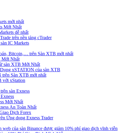
ets mới nhất
s Mới Nhất
rkets dễ nhất
rade trên nền tảng cTrader
 sàn IC Markets
án, Bitcoin,… trên Sàn XTB mới nhất
 Mới Nhất
ừ sàn XTB Mới Nhất
g Dụng xSTATION của sàn XTB
trên Sàn XTB mới nhất
 với xStation
trên sàn Exness
 Exness
ss Mới Nhất
xness An Toàn Nhất
Giao Dịch Forex
ên Ứng dụng Exness Trader
web của sàn Binance được giảm 10% phí giao dịch vĩnh viễn