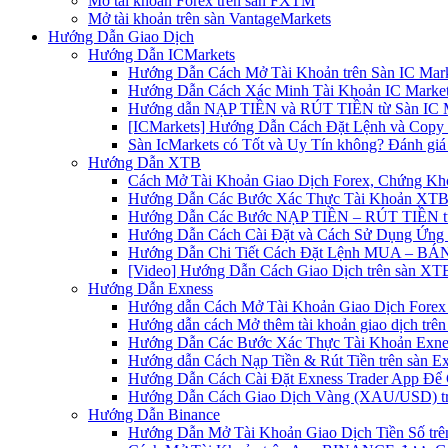
Mở tài khoản Forex trên sàn FXTM
Mở tài khoản trên sàn VantageMarkets
Hướng Dẫn Giao Dịch
Hướng Dẫn ICMarkets
Hướng Dẫn Cách Mở Tài Khoản trên Sàn IC Mark
Hướng Dẫn Cách Xác Minh Tài Khoản IC Market
Hướng dẫn NẠP TIỀN và RÚT TIỀN từ Sàn IC Ma
[ICMarkets] Hướng Dẫn Cách Đặt Lệnh và Copy T
Sàn IcMarkets có Tốt và Uy Tín không? Đánh giá
Hướng Dẫn XTB
Cách Mở Tài Khoản Giao Dịch Forex, Chứng Kho
Hướng Dẫn Các Bước Xác Thực Tài Khoản XTB
Hướng Dẫn Các Bước NẠP TIỀN – RÚT TIỀN t
Hướng Dẫn Cách Cài Đặt và Cách Sử Dụng Ứn
Hướng Dẫn Chi Tiết Cách Đặt Lệnh MUA – BÁN 
[Video] Hướng Dẫn Cách Giao Dịch trên sàn XTB
Hướng Dẫn Exness
Hướng dẫn Cách Mở Tài Khoản Giao Dịch Forex 
Hướng dẫn cách Mở thêm tài khoản giao dịch trên
Hướng Dẫn Các Bước Xác Thực Tài Khoản Exne
Hướng dẫn Cách Nạp Tiền & Rút Tiền trên sàn E
Hướng Dẫn Cách Cài Đặt Exness Trader App Để 
Hướng Dẫn Cách Giao Dịch Vàng (XAU/USD) tr
Hướng Dẫn Binance
Hướng Dẫn Mở Tài Khoản Giao Dịch Tiền Số trên 