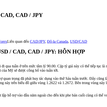
/ CAD, CAD / JPY
Forex
Liên quan đến
CAD/JPY
,
Đô-la Canada
,
USD/CAD
D / CAD, CAD / JPY: HỖN HỢP
 qua tuần ở trên mức tâm lý 90.00. Cặp tỷ giá này có thể tiếp tục là 
t của Mỹ sẽ được công bố vào tuần tới.
trợ quan trọng đã phát huy tác dụng vào thứ Sáu tuần trước
. Đây cũng l
rọng này trên biểu đồ giữa vùng 1.2622 và 1.2672. Bên trong vùng này 
iết lập hỗ trợ vào đầu năm ngoái cho đến khi phe bán cuối cùng có thể 