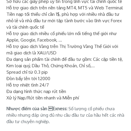
Sở hữu các giấy phép uý tín trong lĩnh vực tài chính quốc tế
Hỗ trợ giao dịch trên nền tảng MT4, MT5 và Web Terminal
Tiền nạp tối thiểu chỉ cần 1$, phù hợp với nhiều nhà đầu tư
nhỏ lẻ và nhà đầu tư mới tập tành bước vào lĩnh vực Forex
và tài chính quốc tế
Hỗ trợ giao dịch nhiều cổ phiếu lớn nổi tiếng thế giới như
Apple, Google, Facebook, ...
Hỗ trợ giao dịch Vàng trên Thị Trường Vàng Thế Giới với
mã giao dịch là XAU/USD
Đa dạng sản phẩm tài chính để đầu tư gồm: Các cặp tiền tệ,
Kim loại quý, Dầu Thô, Chứng Khoán, Chỉ số,...
Spread chỉ từ 0.3 pip
Đòn bẩy lên tới 1:2000
Hỗ trợ nhiệt tình 24/7
Đa dạng hình thức nạp rút tiền
Xử lý Nạp/Rút tiền nhanh và Miễn phí
Nhược điểm của sàn Exness:
Số lượng cổ phiếu chưa
nhiều nhưng đáp ứng đủ nhu cầu đầu tư của hầu hết các nhà
đầu tư chuyên nghiệp.