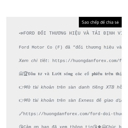
Sao chép để chia sẻ
📣FORD ĐỔI THƯƠNG HIỆU VÀ TÁI ĐỊNH VỊ 
Ford Motor Co (F) đã “đổi thương hiệu và t
𝘟𝘦𝘮 𝘤𝘩𝘪 𝘵𝘪ế𝘵: https://huongdanforex.
🤗🏆Đầ𝐮 𝐭ư 𝐯à 𝐋ướ𝐭 𝐬ó𝐧𝐠 𝐜á𝐜 𝐜ổ 𝐩𝐡𝐢ế𝐮 𝐭𝐫ê𝐧 𝐭𝐡ị 𝐭
👉𝘔ở 𝘵à𝘪 𝘬𝘩𝘰ả𝘯 𝘵𝘳ê𝘯 𝘴à𝘯 𝘥𝘢𝘯𝘩 𝘵𝘪ế𝘯𝘨 𝘟𝘛
👉𝘔ở 𝘵à𝘪 𝘬𝘩𝘰ả𝘯 𝘵𝘳ê𝘯 𝘴à𝘯 𝘌𝘹𝘯𝘦𝘴𝘴 để 𝘨
🔗https://huongdanforex.com/ford-doi-thuon
😘Cảm ơn bạn đã xem thông tin😘🍀🤗Chúc bạn