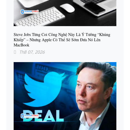
Steve Jobs Từng Coi Công Nghệ Này Là Ý Tưởng “khủng
Khiếp” – Nhưng Apple Có Thể Sẽ Sớm Đưa Nó Lên
MacBook
Th8 07, 2026