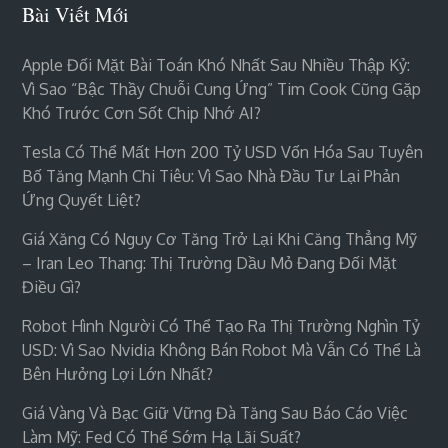
Bài Viết Mới
Apple Đối Mặt Bài Toán Khó Nhất Sau Nhiều Thập Kỷ:
Vì Sao “bậc Thầy Chuỗi Cung Ứng” Tim Cook Cũng Gặp
Khó Trước Cơn Sốt Chip Nhớ AI?
Tesla Có Thể Mất Hơn 200 Tỷ USD Vốn Hóa Sau Tuyên
Bố Tăng Mạnh Chi Tiêu: Vì Sao Nhà Đầu Tư Lại Phản
Ứng Quyết Liệt?
Giá Xăng Có Nguy Cơ Tăng Trở Lại Khi Căng Thẳng Mỹ
– Iran Leo Thang: Thị Trường Dầu Mỏ Đang Đối Mặt
Điều Gì?
Robot Hình Người Có Thể Tạo Ra Thị Trường Nghìn Tỷ
USD: Vì Sao Nvidia Không Bán Robot Mà Vẫn Có Thể Là
Bên Hưởng Lợi Lớn Nhất?
Giá Vàng Và Bạc Giữ Vững Đà Tăng Sau Báo Cáo Việc
Làm Mỹ: Fed Có Thể Sớm Hạ Lãi Suất?