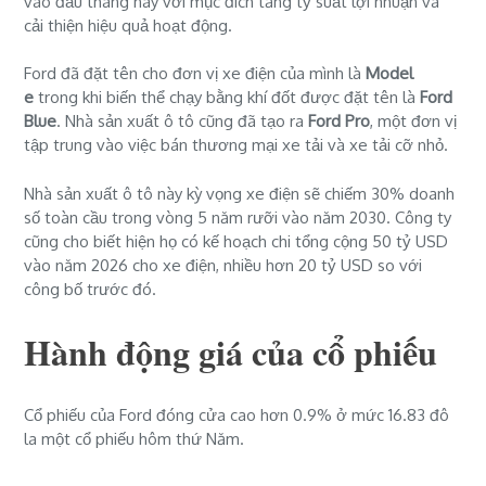
vào đầu tháng này với mục đích tăng tỷ suất lợi nhuận và
cải thiện hiệu quả hoạt động.
Ford đã đặt tên cho đơn vị xe điện của mình là
Model
e
trong khi biến thể chạy bằng khí đốt được đặt tên là
Ford
Blue
. Nhà sản xuất ô tô cũng đã tạo ra
Ford Pro
, một đơn vị
tập trung vào việc bán thương mại xe tải và xe tải cỡ nhỏ.
Nhà sản xuất ô tô này kỳ vọng xe điện sẽ chiếm 30% doanh
số toàn cầu trong vòng 5 năm rưỡi vào năm 2030. Công ty
cũng cho biết hiện họ có kế hoạch chi tổng cộng 50 tỷ USD
vào năm 2026 cho xe điện, nhiều hơn 20 tỷ USD so với
công bố trước đó.
Hành động giá của cổ phiếu
Cổ phiếu của Ford đóng cửa cao hơn 0.9% ở mức 16.83 đô
la một cổ phiếu hôm thứ Năm.