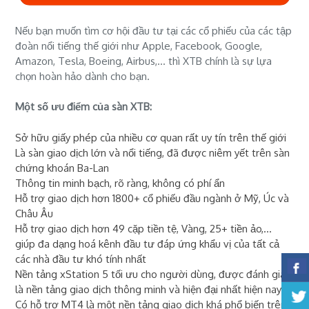
Nếu bạn muốn tìm cơ hội đầu tư tại các cổ phiếu của các tập
đoàn nổi tiếng thế giới như Apple, Facebook, Google,
Amazon, Tesla, Boeing, Airbus,... thì XTB chính là sự lựa
chọn hoàn hảo dành cho bạn.
Một số ưu điểm của sàn XTB:
Sở hữu giấy phép của nhiều cơ quan rất uy tín trên thế giới
Là sàn giao dịch lớn và nổi tiếng, đã được niêm yết trên sàn
chứng khoán Ba-Lan
Thông tin minh bạch, rõ ràng, không có phí ẩn
Hỗ trợ giao dịch hơn 1800+ cổ phiếu đầu ngành ở Mỹ, Úc và
Châu Âu
Hỗ trợ giao dịch hơn 49 cặp tiền tệ, Vàng, 25+ tiền ảo,...
giúp đa dạng hoá kênh đầu tư đáp ứng khẩu vị của tất cả
các nhà đầu tư khó tính nhất
Nền tảng xStation 5 tối ưu cho người dùng, được đánh giá
là nền tảng giao dịch thông minh và hiện đại nhất hiện nay
Có hỗ trợ MT4 là một nền tảng giao dịch khá phổ biến trên