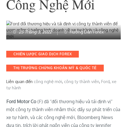
Công Nghệ Mới
25 Tháng 3, 2022
Hướng Dẫn Forex
Categories
CHIẾN LƯỢC GIAO DỊCH FOREX
THỊ TRƯỜNG CHỨNG KHOÁN MỸ & QUỐC TẾ
Liên quan đến
công nghệ mới
,
công ty thành viên
,
Ford
,
xe
tự hành
Ford Motor Co
(F)
đã “đổi thương hiệu và tái định vị”
một công ty thành viên nhằm thúc đẩy sự phát triển của
xe tự hành, và các công nghệ mới, Bloomberg News
đưa tin, trích lời phát ngôn viên của công ty Jennifer