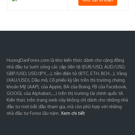
HuongDanForex.com là kho kiến thức dành cho cộng đồng
nhà đầu tư lướt sóng các cặp tiền tệ (EUR/USD, AUD/USD,
GBP/USD, USD/JPY,…), tiền điện tử (BTC, ETH, BCH…), Vàng
(XAU/USD), Dầu mỏ, Cổ phiếu kỳ lân trên thị trường chứng
khoán Mỹ (AAPL của Apple, BA của Boing, FB của Facebook,
GOOGL của Alphabet,…) trên thị trường tài chính quốc tế.
Kiến thức trên trang web này không chỉ dành cho những nhà
đầu tư mới bắt đầu tham gia, mà còn phù hợp với những
nhà đầu tư Forex lâu năm.
Xem chi tiết