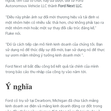
ngoái, tên của tổ chức này đã được đổi từ Ford
Autonomous Vehicle LLC thành
Ford Next LLC
.
“Điều này phản ánh sự đổi mới thương hiệu và tái định vị
một nhóm hiện có nhiều sắc thái hơn, chứ không phải tạo ra
một nhóm mới hoặc một sự thay đổi cấu trúc đáng kể,”
Flake nói.
“Đó là cách tiếp cận mô hình kinh doanh của chúng tôi. Bạn
sử dụng nó để thúc đẩy sự đổi mới, bạn sử dụng nó để thực
sự ươm mầm những ý tưởng kinh doanh mới ”.
Ford Next sẽ bắt đầu công bố kết quả tài chính của mình
trong báo cáo thu nhập của công ty vào năm tới.
Ý nghĩa
Ford có trụ sở tại Dearborn, Michigan đã chia tách mảng
kinh doanh xe điện và mảng kinh doanh động cơ đốt trong