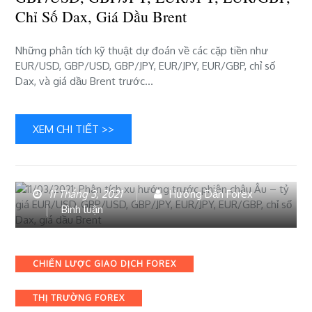
–
Chỉ Số Dax, Giá Dầu Brent
tỷ
giá
EUR/USD,
Những phân tích kỹ thuật dự đoán về các cặp tiền như
GBP/USD,
EUR/USD, GBP/USD, GBP/JPY, EUR/JPY, EUR/GBP, chỉ số
GBP/JPY,
Dax, và giá dầu Brent trước…
EUR/JPY,
EUR/GBP,
chỉ
XEM CHI TIẾT >>
số
Dax,
giá
dầu
11 Tháng 3, 2021
Hướng Dẫn Forex
Brent
bài
Bình luận
viết
11/03/2021:
Phân
Categories
CHIẾN LƯỢC GIAO DỊCH FOREX
tích
xu
THỊ TRƯỜNG FOREX
hướng