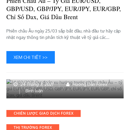
Phiên Châu Âu – Tỷ Giá EUR/USD,
Âu
GBP/USD, GBP/JPY, EUR/JPY, EUR/GBP,
–
Chỉ Số Dax, Giá Dầu Brent
tỷ
giá
EUR/USD,
Phiên châu Âu ngày 25/03 sắp bắt đầu, nhà đầu tư hãy cập
GBP/USD,
nhật ngay thông tin phân tích kỹ thuật về tỷ giá các…
GBP/JPY,
EUR/JPY,
EUR/GBP,
XEM CHI TIẾT >>
chỉ
số
Dax,
giá
24 Tháng 3, 2021
Hướng Dẫn Forex
dầu
bài
Bình luận
Brent
viết
24/03/2021:
Dự
Categories
CHIẾN LƯỢC GIAO DỊCH FOREX
đoán
xu
THỊ TRƯỜNG FOREX
hướng