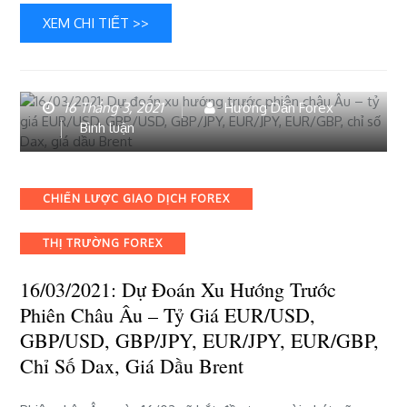
EUR/GBP,
XEM CHI TIẾT >>
chỉ
số
Dax,
giá
16 Tháng 3, 2021
Hướng Dẫn Forex
dầu
bài
Bình luận
Brent
viết
16/03/2021:
Dự
Categories
CHIẾN LƯỢC GIAO DỊCH FOREX
đoán
xu
THỊ TRƯỜNG FOREX
hướng
trước
16/03/2021: Dự Đoán Xu Hướng Trước
phiên
châu
Phiên Châu Âu – Tỷ Giá EUR/USD,
Âu
GBP/USD, GBP/JPY, EUR/JPY, EUR/GBP,
–
Chỉ Số Dax, Giá Dầu Brent
tỷ
giá
EUR/USD,