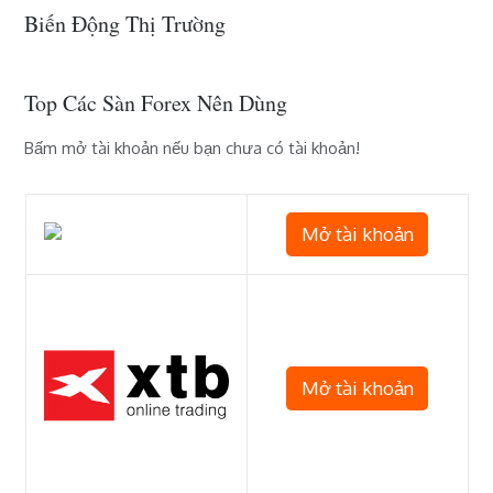
bài
Biến Động Thị Trường
viết
Top Các Sàn Forex Nên Dùng
Bấm mở tài khoản nếu bạn chưa có tài khoản!
Mở tài khoản
Mở tài khoản