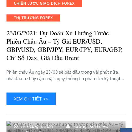
Categories
CHIẾN LƯỢC GIAO DỊCH FOREX
đoán
xu
THỊ TRƯỜNG FOREX
hướng
trước
23/03/2021: Dự Đoán Xu Hướng Trước
phiên
châu
Phiên Châu Âu – Tỷ Giá EUR/USD,
Âu
GBP/USD, GBP/JPY, EUR/JPY, EUR/GBP,
–
Chỉ Số Dax, Giá Dầu Brent
tỷ
giá
EUR/USD,
Phiên châu Âu ngày 23/03 sẽ bắt đầu trong vài phút nữa,
GBP/USD,
nhà đầu tư hãy cập nhật ngay thông tin phân tích kỹ thuật…
GBP/JPY,
EUR/JPY,
EUR/GBP,
XEM CHI TIẾT >>
chỉ
số
Dax,
giá
19 Tháng 3, 2021
Hướng Dẫn Forex
dầu