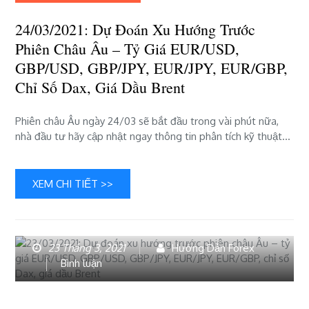
trước
24/03/2021: Dự Đoán Xu Hướng Trước
phiên
châu
Phiên Châu Âu – Tỷ Giá EUR/USD,
Âu
GBP/USD, GBP/JPY, EUR/JPY, EUR/GBP,
–
Chỉ Số Dax, Giá Dầu Brent
tỷ
giá
EUR/USD,
Phiên châu Âu ngày 24/03 sẽ bắt đầu trong vài phút nữa,
GBP/USD,
nhà đầu tư hãy cập nhật ngay thông tin phân tích kỹ thuật…
GBP/JPY,
EUR/JPY,
EUR/GBP,
XEM CHI TIẾT >>
chỉ
số
Dax,
giá
23 Tháng 3, 2021
Hướng Dẫn Forex
dầu
bài
Bình luận
Brent
viết
23/03/2021:
Dự