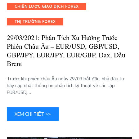
Phân
Categories
CHIẾN LƯỢC GIAO DỊCH FOREX
tích
xu
THỊ TRƯỜNG FOREX
hướng
trước
29/03/2021: Phân Tích Xu Hướng Trước
phiên
châu
Phiên Châu Âu – EUR/USD, GBP/USD,
Âu
GBP/JPY, EUR/JPY, EUR/GBP, Dax, Dầu
–
Brent
EUR/USD,
GBP/USD,
GBP/JPY,
Trước khi phiên châu Âu ngày 29/03 bắt đầu, nhà đầu tư
EUR/JPY,
hãy cập nhật thông tin phân tích kỹ thuật về các cặp
EUR/GBP,
EUR/USD,…
Dax,
dầu
Brent
XEM CHI TIẾT >>