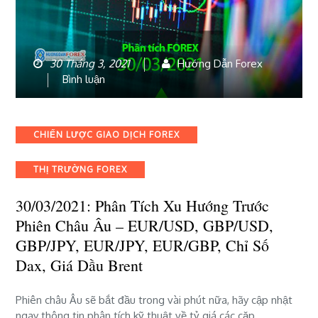
30 Tháng 3, 2021
Hướng Dẫn Forex
bài
Bình luận
viết
30/03/2021:
Phân
Categories
CHIẾN LƯỢC GIAO DỊCH FOREX
tích
xu
THỊ TRƯỜNG FOREX
hướng
trước
30/03/2021: Phân Tích Xu Hướng Trước
phiên
châu
Phiên Châu Âu – EUR/USD, GBP/USD,
Âu
GBP/JPY, EUR/JPY, EUR/GBP, Chỉ Số
–
Dax, Giá Dầu Brent
EUR/USD,
GBP/USD,
GBP/JPY,
Phiên châu Âu sẽ bắt đầu trong vài phút nữa, hãy cập nhật
EUR/JPY,
ngay thông tin phân tích kỹ thuật về tỷ giá các cặp…