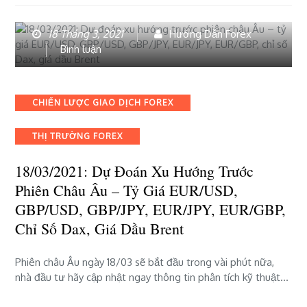
Dax,
giá
18 Tháng 3, 2021
Hướng Dẫn Forex
dầu
bài
Bình luận
Brent
viết
18/03/2021:
Dự
Categories
CHIẾN LƯỢC GIAO DỊCH FOREX
đoán
xu
THỊ TRƯỜNG FOREX
hướng
trước
18/03/2021: Dự Đoán Xu Hướng Trước
phiên
châu
Phiên Châu Âu – Tỷ Giá EUR/USD,
Âu
GBP/USD, GBP/JPY, EUR/JPY, EUR/GBP,
–
Chỉ Số Dax, Giá Dầu Brent
tỷ
giá
EUR/USD,
Phiên châu Âu ngày 18/03 sẽ bắt đầu trong vài phút nữa,
GBP/USD,
nhà đầu tư hãy cập nhật ngay thông tin phân tích kỹ thuật…
GBP/JPY,
EUR/JPY,