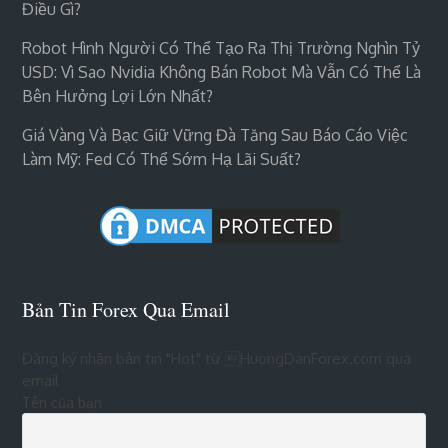
Điều Gì?
Robot Hình Người Có Thể Tạo Ra Thị Trường Nghìn Tỷ
USD: Vì Sao Nvidia Không Bán Robot Mà Vẫn Có Thể Là
Bên Hưởng Lợi Lớn Nhất?
Giá Vàng Và Bạc Giữ Vững Đà Tăng Sau Báo Cáo Việc
Làm Mỹ: Fed Có Thể Sớm Hạ Lãi Suất?
Bản Tin Forex Qua Email
Đăng ký nhận bản tin "Hot" từ HuongDanForex.com qua
email
Tên của bạn