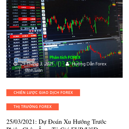
25 Tháng 3, 2021
Hướng Dẫn Forex
bài
Bình luận
viết
25/03/2021:
Dự
Categories
CHIẾN LƯỢC GIAO DỊCH FOREX
đoán
xu
THỊ TRƯỜNG FOREX
hướng
trước
25/03/2021: Dự Đoán Xu Hướng Trước
phiên
châu