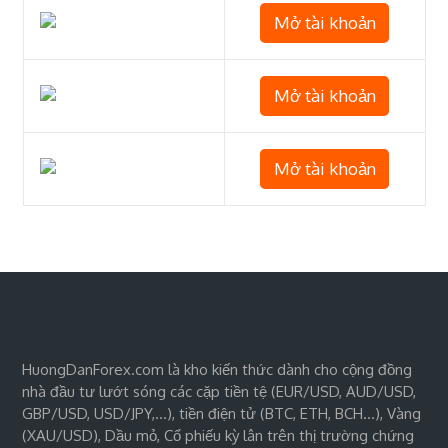
Mở tài khoản
Mở tài khoản
Mở tài khoản
HuongDanForex.com là kho kiến thức dành cho cộng đồng
nhà đầu tư lướt sóng các cặp tiền tệ (EUR/USD, AUD/USD,
GBP/USD, USD/JPY,…), tiền điện tử (BTC, ETH, BCH…), Vàng
(XAU/USD), Dầu mỏ, Cổ phiếu kỳ lân trên thị trường chứng