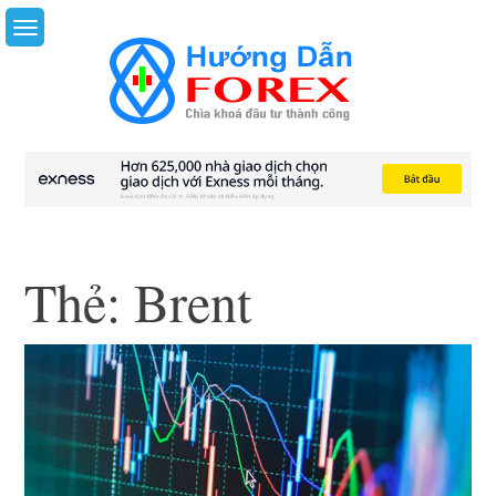
Skip
to
content
Thẻ:
Brent