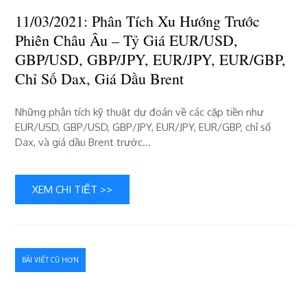
trước
11/03/2021: Phân Tích Xu Hướng Trước
phiên
châu
Phiên Châu Âu – Tỷ Giá EUR/USD,
Âu
GBP/USD, GBP/JPY, EUR/JPY, EUR/GBP,
–
Chỉ Số Dax, Giá Dầu Brent
tỷ
giá
EUR/USD,
Những phân tích kỹ thuật dự đoán về các cặp tiền như
GBP/USD,
EUR/USD, GBP/USD, GBP/JPY, EUR/JPY, EUR/GBP, chỉ số
GBP/JPY,
Dax, và giá dầu Brent trước…
EUR/JPY,
EUR/GBP,
chỉ
XEM CHI TIẾT >>
số
Dax,
giá
dầu
Điều
Brent
BÀI VIẾT CŨ HƠN
hướng