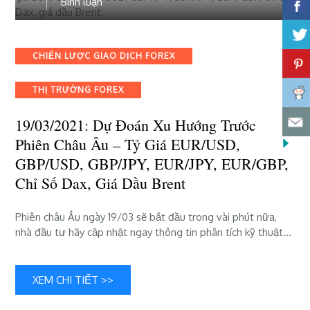
bài
Bình luận
Brent
viết
19/03/2021:
Dự
Categories
CHIẾN LƯỢC GIAO DỊCH FOREX
đoán
xu
THỊ TRƯỜNG FOREX
hướng
trước
19/03/2021: Dự Đoán Xu Hướng Trước
phiên
châu
Phiên Châu Âu – Tỷ Giá EUR/USD,
Âu
GBP/USD, GBP/JPY, EUR/JPY, EUR/GBP,
–
Chỉ Số Dax, Giá Dầu Brent
tỷ
giá
EUR/USD,
Phiên châu Âu ngày 19/03 sẽ bắt đầu trong vài phút nữa,
GBP/USD,
nhà đầu tư hãy cập nhật ngay thông tin phân tích kỹ thuật…
GBP/JPY,
EUR/JPY,
EUR/GBP,
XEM CHI TIẾT >>
chỉ
số