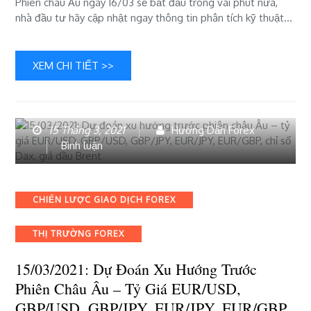
Phiên châu Âu ngày 16/03 sẽ bắt đầu trong vài phút nữa,
GBP/USD,
nhà đầu tư hãy cập nhật ngay thông tin phân tích kỹ thuật…
GBP/JPY,
EUR/JPY,
EUR/GBP,
XEM CHI TIẾT >>
chỉ
số
Dax,
giá
15 Tháng 3, 2021
Hướng Dẫn Forex
dầu
bài
Bình luận
Brent
viết
15/03/2021:
Dự
Categories
CHIẾN LƯỢC GIAO DỊCH FOREX
đoán
xu
THỊ TRƯỜNG FOREX
hướng
trước
15/03/2021: Dự Đoán Xu Hướng Trước
phiên
châu
Phiên Châu Âu – Tỷ Giá EUR/USD,
Âu
GBP/USD, GBP/JPY, EUR/JPY, EUR/GBP,