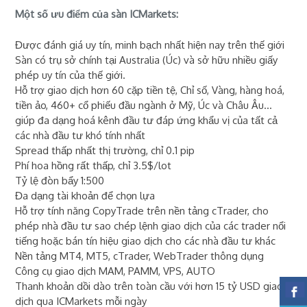
Một số ưu điểm của sàn ICMarkets:
Được đánh giá uy tín, minh bạch nhất hiện nay trên thế giới
Sàn có trụ sở chính tại Australia (Úc) và sở hữu nhiều giấy
phép uy tín của thế giới.
Hỗ trợ giao dịch hơn 60 cặp tiền tệ, Chỉ số, Vàng, hàng hoá,
tiền ảo, 460+ cổ phiếu đầu ngành ở Mỹ, Úc và Châu Âu...
giúp đa dạng hoá kênh đầu tư đáp ứng khẩu vị của tất cả
các nhà đầu tư khó tính nhất
Spread thấp nhất thị trường, chỉ 0.1 pip
Phí hoa hồng rất thấp, chỉ 3.5$/lot
Tỷ lệ đòn bẩy 1:500
Đa dạng tài khoản để chọn lựa
Hỗ trợ tính năng CopyTrade trên nền tảng cTrader, cho
phép nhà đầu tư sao chép lệnh giao dịch của các trader nổi
tiếng hoặc bán tín hiệu giao dịch cho các nhà đầu tư khác
Nền tảng MT4, MT5, cTrader, WebTrader thông dụng
Công cụ giao dịch MAM, PAMM, VPS, AUTO
Thanh khoản dồi dào trên toàn cầu với hơn 15 tỷ USD giao
dịch qua ICMarkets mỗi ngày