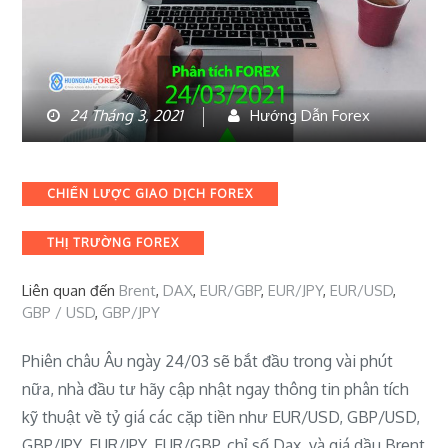
24 Tháng 3, 2021
Hướng Dẫn Forex
Categories
CHIẾN LƯỢC GIAO DỊCH FOREX
THỊ TRƯỜNG FOREX
Liên quan đến
Brent
,
DAX
,
EUR/GBP
,
EUR/JPY
,
EUR/USD
,
GBP / USD
,
GBP/JPY
Phiên châu Âu ngày 24/03 sẽ bắt đầu trong vài phút
nữa, nhà đầu tư hãy cập nhật ngay thông tin phân tích
kỹ thuật về tỷ giá các cặp tiền như EUR/USD, GBP/USD,
GBP/JPY, EUR/JPY, EUR/GBP, chỉ số Dax, và giá dầu Brent