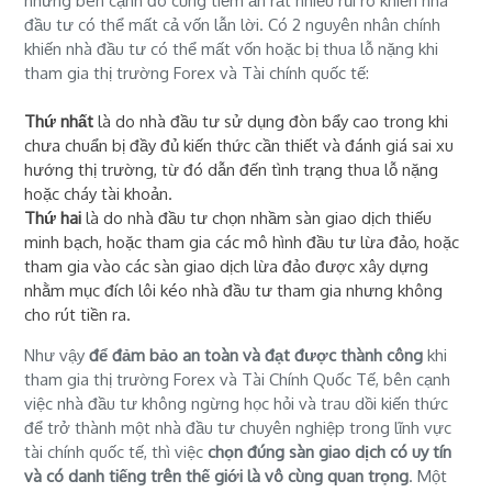
nhưng bên cạnh đó cũng tiềm ẩn rất nhiều rủi ro khiến nhà
đầu tư có thể mất cả vốn lẫn lời. Có 2 nguyên nhân chính
khiến nhà đầu tư có thể mất vốn hoặc bị thua lỗ nặng khi
tham gia thị trường Forex và Tài chính quốc tế:
Thứ nhất
là do nhà đầu tư sử dụng đòn bẩy cao trong khi
chưa chuẩn bị đầy đủ kiến thức cần thiết và đánh giá sai xu
hướng thị trường, từ đó dẫn đến tình trạng thua lỗ nặng
hoặc cháy tài khoản.
Thứ hai
là do nhà đầu tư chọn nhầm sàn giao dịch thiếu
minh bạch, hoặc tham gia các mô hình đầu tư lừa đảo, hoặc
tham gia vào các sàn giao dịch lừa đảo được xây dựng
nhằm mục đích lôi kéo nhà đầu tư tham gia nhưng không
cho rút tiền ra.
Như vậy
để đảm bảo an toàn và đạt được thành công
khi
tham gia thị trường Forex và Tài Chính Quốc Tế, bên cạnh
việc nhà đầu tư không ngừng học hỏi và trau dồi kiến thức
để trở thành một nhà đầu tư chuyên nghiệp trong lĩnh vực
tài chính quốc tế, thì việc
chọn đúng sàn giao dịch có uy tín
và có danh tiếng trên thế giới là vô cùng quan trọng
. Một