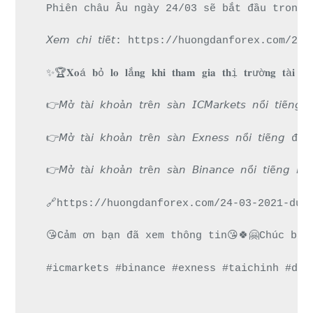
Phiên châu Âu ngày 24/03 sẽ bắt đầu trong 
𝘟𝘦𝘮 𝘤𝘩𝘪 𝘵𝘪ế𝘵: https://huongdanforex.
✨🏆𝐗𝐨á 𝐛ỏ 𝐥𝐨 𝐥ắ𝐧𝐠 𝐤𝐡𝐢 𝐭𝐡𝐚𝐦 𝐠𝐢𝐚 𝐭𝐡ị 𝐭𝐫ườ𝐧𝐠 𝐭à𝐢 
👉𝘔ở 𝘵à𝘪 𝘬𝘩𝘰ả𝘯 𝘵𝘳ê𝘯 𝘴à𝘯 𝘐𝘊𝘔𝘢𝘳𝘬𝘦𝘵𝘴 𝘯
👉𝘔ở 𝘵à𝘪 𝘬𝘩𝘰ả𝘯 𝘵𝘳ê𝘯 𝘴à𝘯 𝘌𝘹𝘯𝘦𝘴𝘴 𝘯ổ𝘪 
👉𝘔ở 𝘵à𝘪 𝘬𝘩𝘰ả𝘯 𝘵𝘳ê𝘯 𝘴à𝘯 𝘉𝘪𝘯𝘢𝘯𝘤𝘦 𝘯ổ𝘪 𝘵
🔗https://huongdanforex.com/24-03-2021-du-
😘Cảm ơn bạn đã xem thông tin😘🍀🤗Chúc bạn
#icmarkets #binance #exness #taichinh #dau