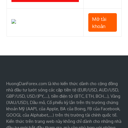
Mở tài
khoản
HuongDanForex.com là kho kiến thức dành cho cộng đồng
nhà đầu tư lướt sóng các cặp tiền tệ (EUR/USD, AUD/USD,
GBP/USD, USD/JPY,…), tiền điện tử (BTC, ETH, BCH…), Vàng
(XAU/USD), Dầu mỏ, Cổ phiếu kỳ lân trên thị trường chứng
khoán Mỹ (AAPL của Apple, BA của Boing, FB của Facebook,
GOOGL của Alphabet,…) trên thị trường tài chính quốc tế.
Kiến thức trên trang web này không chỉ dành cho những nhà
đầu tư mới bắt đầu tham gia, mà còn phù hợp với những