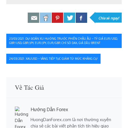
Chia sẻ ngay!
Điều
23/03/2021: DỰ ĐOÁN XU HƯỚNG TRƯỚC PHIÊN CHÂU ÂU – TỶ GIÁ EUR/USD,
GBP/USD, GBP/JPY, EUR/JPY, EUR/GBP, CHỈ SỐ DAX, GIÁ DẦU BRENT
hướng
bài
24/03/2021: XAUUSD – VÀNG TIẾP TỤC GIẢM TỪ MỨC KHÁNG CỰ
viết
Về Tác Giả
Hướng Dẫn Forex
HuongDanForex.com là nơi thường xuyên
chia sẻ các bài viết phân tích tín hiệu giao