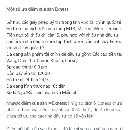
Một số ưu điểm của sàn Exness:
Sở hữu các giấy phép uý tín trong lĩnh vực tài chính quốc tế
Hỗ trợ giao dịch trên nền tảng MT4, MT5 và Web Terminal
Tiền nạp tối thiểu chỉ cần 1$, phù hợp với nhiều nhà đầu tư
nhỏ lẻ và nhà đầu tư mới tập tành bước vào lĩnh vực Forex
và tài chính quốc tế
Đa dạng sản phẩm tài chính để đầu tư gồm: Các cặp tiền tệ,
Vàng, Dầu Thô, Chứng Khoán, Chỉ số,...
Spread chỉ từ 0.3 pip
Đòn bẩy lên tới 1:2000
Hỗ trợ nhiệt tình 24/7
Đa dạng hình thức nạp rút tiền
Xử lý Nạp/Rút tiền nhanh và Miễn phí
Nhược điểm của sàn Exness:
Phí giao dịch ở Exness chưa
phải là thấp nhất nếu so sánh với
ICMarkets
, do đó Exness
chưa tối ưu cho các nhà đầu tư có số vốn lớn.
Điểm nổi bật của sàn Exness đó là chỉ yêu cầu số tiền nạp tối