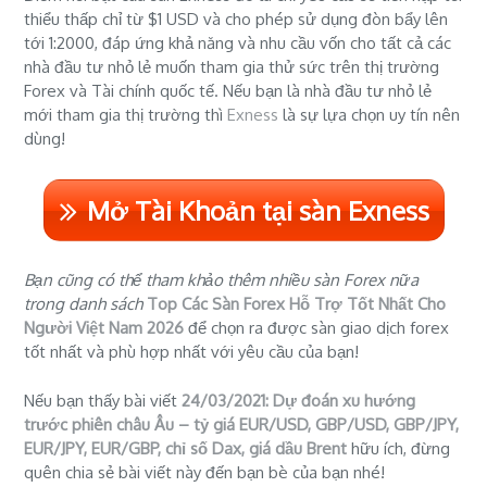
thiểu thấp chỉ từ $1 USD và cho phép sử dụng đòn bẩy lên
tới 1:2000, đáp ứng khả năng và nhu cầu vốn cho tất cả các
nhà đầu tư nhỏ lẻ muốn tham gia thử sức trên thị trường
Forex và Tài chính quốc tế. Nếu bạn là nhà đầu tư nhỏ lẻ
mới tham gia thị trường thì
Exness
là sự lựa chọn uy tín nên
dùng!
Mở Tài Khoản tại sàn Exness
Bạn cũng có thể tham khảo thêm nhiều sàn Forex nữa
trong danh sách
Top Các Sàn Forex Hỗ Trợ Tốt Nhất Cho
Người Việt Nam 2026
để chọn ra được sàn giao dịch forex
tốt nhất và phù hợp nhất với yêu cầu của bạn!
Nếu bạn thấy bài viết
24/03/2021: Dự đoán xu hướng
trước phiên châu Âu – tỷ giá EUR/USD, GBP/USD, GBP/JPY,
EUR/JPY, EUR/GBP, chỉ số Dax, giá dầu Brent
hữu ích, đừng
quên chia sẻ bài viết này đến bạn bè của bạn nhé!