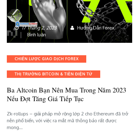
17 Tháng 2, 2023
Hướng Dẫn Forex
bài
Bình luận
viết
Ba
altcoin
Categories
CHIẾN LƯỢC GIAO DỊCH FOREX
bạn
nên
THỊ TRƯỜNG BITCOIN & TIỀN ĐIỆN TỬ
mua
trong
Ba Altcoin Bạn Nên Mua Trong Năm 2023
năm
2023
Nếu Đợt Tăng Giá Tiếp Tục
nếu
đợt
Zk-rollups – giải pháp mở rộng lớp 2 cho Ethereum đã trở
tăng
nên phổ biến, với việc ra mắt mã thông báo rất được
giá
mong…
tiếp
tục