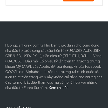
HuongDanForex.com là kho kiến thức dành cho cộng đồng
nhà đầu tư lướt sóng các cặp tiền tệ (EUR/USD, AUD/USD,
GBP/USD, USD/JPY,…), tiền điện tử (BTC, ETH, BCH…), Vàng
(XAU/USD), Dầu mỏ, Cổ phiếu kỳ lân trên thị trường chứng
khoán Mỹ (AAPL của Apple, BA của Boing, FB của Facebook,
GOOGL của Alphabet,…) trên thị trường tài chính quốc tế.
Kiến thức trên trang web này không chỉ dành cho những nhà
đầu tư mới bắt đầu tham gia, mà còn phù hợp với những
nhà đầu tư Forex lâu năm.
Xem chi tiết