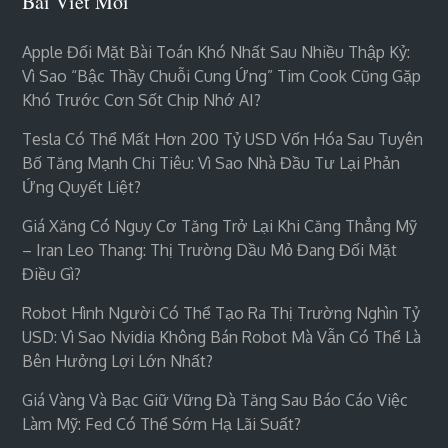
Bài Viết Mới
Apple Đối Mặt Bài Toán Khó Nhất Sau Nhiều Thập Kỷ:
Vì Sao “bậc Thầy Chuỗi Cung Ứng” Tim Cook Cũng Gặp
Khó Trước Cơn Sốt Chip Nhớ AI?
Tesla Có Thể Mất Hơn 200 Tỷ USD Vốn Hóa Sau Tuyên
Bố Tăng Mạnh Chi Tiêu: Vì Sao Nhà Đầu Tư Lại Phản
Ứng Quyết Liệt?
Giá Xăng Có Nguy Cơ Tăng Trở Lại Khi Căng Thẳng Mỹ
– Iran Leo Thang: Thị Trường Dầu Mỏ Đang Đối Mặt
Điều Gì?
Robot Hình Người Có Thể Tạo Ra Thị Trường Nghìn Tỷ
USD: Vì Sao Nvidia Không Bán Robot Mà Vẫn Có Thể Là
Bên Hưởng Lợi Lớn Nhất?
Giá Vàng Và Bạc Giữ Vững Đà Tăng Sau Báo Cáo Việc
Làm Mỹ: Fed Có Thể Sớm Hạ Lãi Suất?