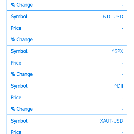
-
BTC-USD
-
-
^SPX
-
-
^DJI
-
-
XAUT-USD
-