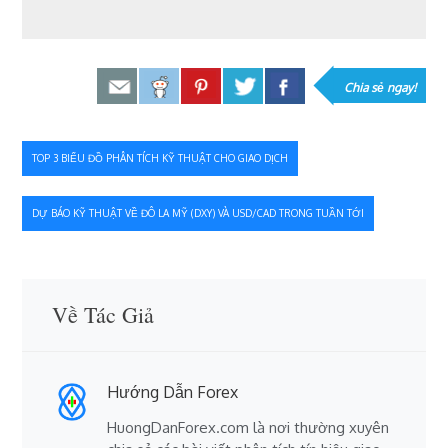
Chia sẻ ngay!
Điều
TOP 3 BIỂU ĐỒ PHÂN TÍCH KỸ THUẬT CHO GIAO DỊCH
hướng
DỰ BÁO KỸ THUẬT VỀ ĐÔ LA MỸ (DXY) VÀ USD/CAD TRONG TUẦN TỚI
bài
viết
Về Tác Giả
Hướng Dẫn Forex
HuongDanForex.com là nơi thường xuyên