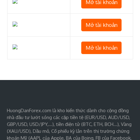
Mở tài khoản
Mở tài khoản
Mở tài khoản
HuongDanForex.com là kho kiến thức dành cho cộng đồng
nhà đầu tư lướt sóng các cặp tiền tệ (EUR/USD, AUD/USD,
GBP/USD, USD/JPY,…), tiền điện tử (BTC, ETH, BCH…), Vàng
(XAU/USD), Dầu mỏ, Cổ phiếu kỳ lân trên thị trường chứng
khoán Mỹ (AAPL của Apple, BA của Boing, FB của Facebook,