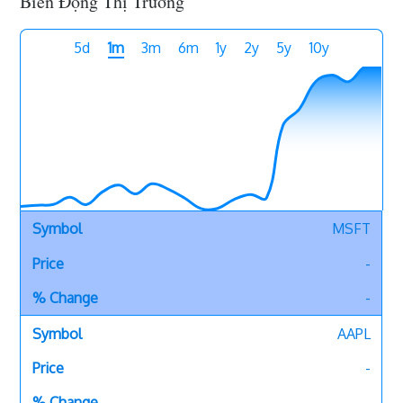
Biến Động Thị Trường
5d
1m
3m
6m
1y
2y
5y
10y
MSFT
-
-
AAPL
-
-