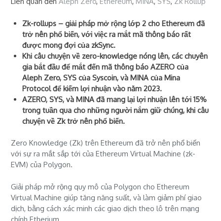
Liên quan đến
Aleph Zero
,
Ethereum
,
MINA
,
SYS
,
Zk Rollup
Zk-rollups – giải pháp mở rộng lớp 2 cho Ethereum đã
trở nên phổ biến, với việc ra mắt mã thông báo rất
được mong đợi của zkSync.
Khi câu chuyện về zero-knowledge nóng lên, các chuyên
gia bắt đầu để mắt đến mã thông báo AZERO của
Aleph Zero, SYS của Syscoin, và MINA của Mina
Protocol để kiếm lợi nhuận vào năm 2023.
AZERO, SYS, và MINA đã mang lại lợi nhuận lên tới 15%
trong tuần qua cho những người nắm giữ chúng, khi câu
chuyện về Zk trở nên phổ biến.
Zero Knowledge (Zk) trên Ethereum đã trở nên phổ biến
với sự ra mắt sắp tới của Ethereum Virtual Machine (zk-
EVM) của Polygon.
Giải pháp mở rộng quy mô của Polygon cho Ethereum
Virtual Machine giúp tăng năng suất, và làm giảm phí giao
dịch, bằng cách xác minh các giao dịch theo lô trên mạng
chính Etherium.