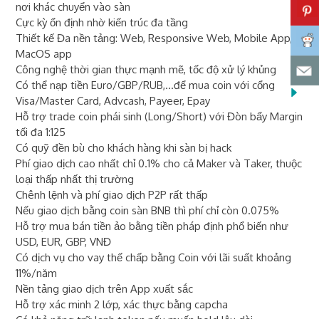
nơi khác chuyển vào sàn
Cực kỳ ổn định nhờ kiến trúc đa tầng
Thiết kế Đa nền tảng: Web, Responsive Web, Mobile App,
MacOS app
Công nghệ thời gian thực mạnh mẽ, tốc độ xử lý khủng
Có thể nạp tiền Euro/GBP/RUB,...để mua coin với cổng
Visa/Master Card, Advcash, Payeer, Epay
Hỗ trợ trade coin phái sinh (Long/Short) với Đòn bẩy Margin
tối đa 1:125
Có quỹ đền bù cho khách hàng khi sàn bị hack
Phí giao dịch cao nhất chỉ 0.1% cho cả Maker và Taker, thuộc
loại thấp nhất thị trường
Chênh lệnh và phí giao dịch P2P rất thấp
Nếu giao dịch bằng coin sàn BNB thì phí chỉ còn 0.075%
Hỗ trợ mua bán tiền ảo bằng tiền pháp định phổ biến như
USD, EUR, GBP, VNĐ
Có dịch vụ cho vay thế chấp bằng Coin với lãi suất khoảng
11%/năm
Nền tảng giao dịch trên App xuất sắc
Hỗ trợ xác minh 2 lớp, xác thực bằng capcha