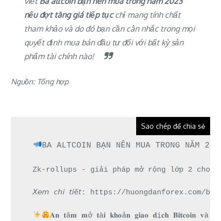
viết
Ba altcoin bạn nên mua trong năm 2023
nếu đợt tăng giá tiếp tục
chỉ mang tính chất
tham khảo và do đó bạn cần cân nhắc trong mọi
quyết định mua bán đầu tư đối với bất kỳ sản
phẩm tài chính nào!
Nguồn: Tổng hợp
Sao chép để chia sẻ
BA ALTCOIN BẠN NÊN MUA TRONG NĂM 202
Zk-rollups - giải pháp mở rộng lớp 2 cho E
𝘟𝘦𝘮 𝘤𝘩𝘪 𝘵𝘪ế𝘵: https://huongdanforex.c
𝐀𝐧 𝐭â𝐦 𝐦ở 𝐭à𝐢 𝐤𝐡𝐨ả𝐧 𝐠𝐢𝐚𝐨 𝐝ị𝐜𝐡 𝐁𝐢𝐭𝐜𝐨𝐢𝐧 𝐯à 𝐧𝐡