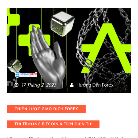
17 Tháng 2, 2023
Hướng Dẫn Forex
Categories
CHIẾN LƯỢC GIAO DỊCH FOREX
THỊ TRƯỜNG BITCOIN & TIỀN ĐIỆN TỬ