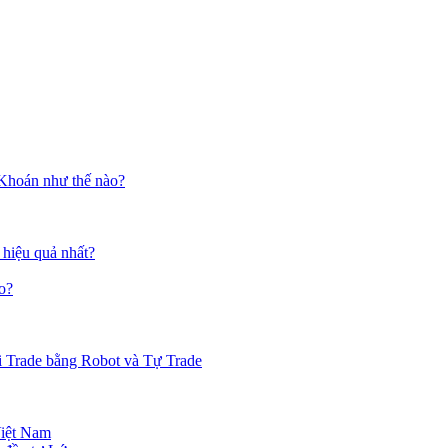
 Khoán như thế nào?
 hiệu quả nhất?
o?
i Trade bằng Robot và Tự Trade
Việt Nam