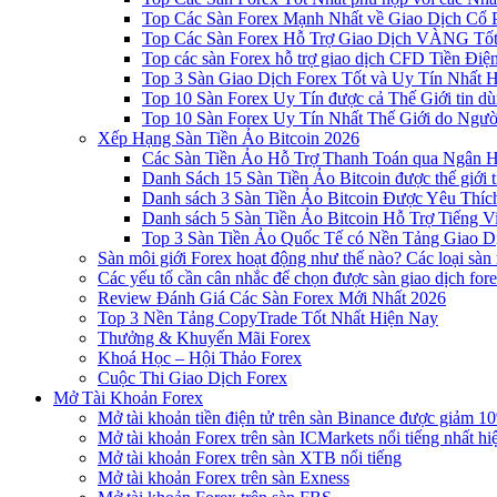
Top Các Sàn Forex Mạnh Nhất về Giao Dịch Cổ
Top Các Sàn Forex Hỗ Trợ Giao Dịch VÀNG Tốt
Top các sàn Forex hỗ trợ giao dịch CFD Tiền Điệ
Top 3 Sàn Giao Dịch Forex Tốt và Uy Tín Nhất 
Top 10 Sàn Forex Uy Tín được cả Thế Giới tin d
Top 10 Sàn Forex Uy Tín Nhất Thế Giới do Ngư
Xếp Hạng Sàn Tiền Ảo Bitcoin 2026
Các Sàn Tiền Ảo Hỗ Trợ Thanh Toán qua Ngân Hà
Danh Sách 15 Sàn Tiền Ảo Bitcoin được thế giới 
Danh sách 3 Sàn Tiền Ảo Bitcoin Được Yêu Thíc
Danh sách 5 Sàn Tiền Ảo Bitcoin Hỗ Trợ Tiếng Vi
Top 3 Sàn Tiền Ảo Quốc Tế có Nền Tảng Giao D
Sàn môi giới Forex hoạt động như thế nào? Các loại sàn
Các yếu tố cần cân nhắc để chọn được sàn giao dịch for
Review Đánh Giá Các Sàn Forex Mới Nhất 2026
Top 3 Nền Tảng CopyTrade Tốt Nhất Hiện Nay
Thưởng & Khuyến Mãi Forex
Khoá Học – Hội Thảo Forex
Cuộc Thi Giao Dịch Forex
Mở Tài Khoản Forex
Mở tài khoản tiền điện tử trên sàn Binance được giảm 10
Mở tài khoản Forex trên sàn ICMarkets nổi tiếng nhất hi
Mở tài khoản Forex trên sàn XTB nổi tiếng
Mở tài khoản Forex trên sàn Exness