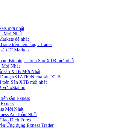
ets mới nhất
s Mới Nhất
rkets dễ nhất
rade trên nền tảng cTrader
 sàn IC Markets
án, Bitcoin,… trên Sàn XTB mới nhất
 Mới Nhất
ừ sàn XTB Mới Nhất
g Dụng xSTATION của sàn XTB
trên Sàn XTB mới nhất
 với xStation
trên sàn Exness
 Exness
ss Mới Nhất
xness An Toàn Nhất
Giao Dịch Forex
ên Ứng dụng Exness Trader