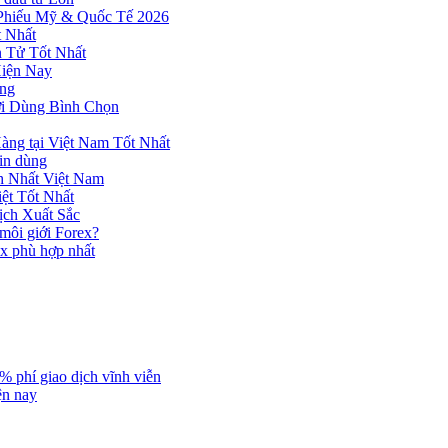
 Phiếu Mỹ & Quốc Tế 2026
 Nhất
n Tử Tốt Nhất
Hiện Nay
ùng
ời Dùng Bình Chọn
ng tại Việt Nam Tốt Nhất
tin dùng
h Nhất Việt Nam
ệt Tốt Nhất
ịch Xuất Sắc
 môi giới Forex?
ex phù hợp nhất
% phí giao dịch vĩnh viễn
ện nay