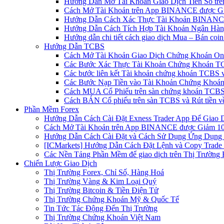
Hướng Dẫn Mở Tài Khoản Giao Dịch Tiền Số trên 
Cách Mở Tài Khoản trên App BINANCE được Gi
Hướng Dẫn Cách Xác Thực Tài Khoản BINANCE
Hướng Dẫn Cách Tích Hợp Tài Khoản Ngân Hàng
Hướng dẫn chi tiết cách giao dịch Mua – Bán co
Hướng Dẫn TCBS
Cách Mở Tài Khoản Giao Dịch Chứng Khoán Onli
Các Bước Xác Thực Tài Khoản Chứng Khoán TC
Các bước liên kết Tài khoản chứng khoán TCBS v
Các Bước Nạp Tiền vào Tài Khoản Chứng Khoán
Cách MUA Cổ Phiếu trên sàn chứng khoán TCBS
Cách BÁN Cổ phiếu trên sàn TCBS và Rút tiền v
Phần Mềm Forex
Hướng Dẫn Cách Cài Đặt Exness Trader App Để Giao 
Cách Mở Tài Khoản trên App BINANCE được Giảm 10%
Hướng Dẫn Cách Cài Đặt và Cách Sử Dụng Ứng Dụn
[ICMarkets] Hướng Dẫn Cách Đặt Lệnh và Copy Trade t
Các Nền Tảng Phần Mềm để giao dịch trên Thị Trường 
Chiến Lược Giao Dịch
Thị Trường Forex, Chỉ Số, Hàng Hoá
Thị Trường Vàng & Kim Loại Quý
Thị Trường Bitcoin & Tiền Điện Tử
Thị Trường Chứng Khoán Mỹ & Quốc Tế
Tin Tức Tác Động Đến Thị Trường
Thị Trường Chứng Khoán Việt Nam