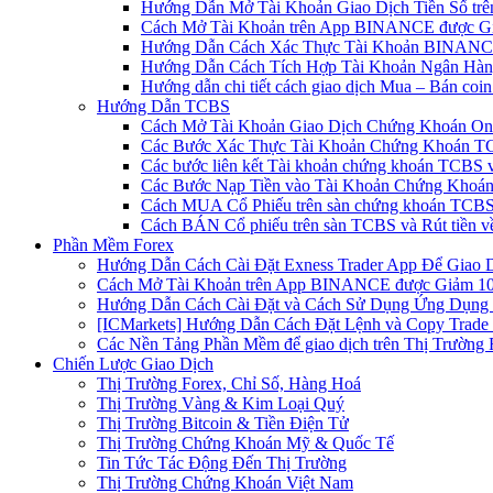
Hướng Dẫn Mở Tài Khoản Giao Dịch Tiền Số trên 
Cách Mở Tài Khoản trên App BINANCE được Gi
Hướng Dẫn Cách Xác Thực Tài Khoản BINANCE
Hướng Dẫn Cách Tích Hợp Tài Khoản Ngân Hàng
Hướng dẫn chi tiết cách giao dịch Mua – Bán co
Hướng Dẫn TCBS
Cách Mở Tài Khoản Giao Dịch Chứng Khoán Onli
Các Bước Xác Thực Tài Khoản Chứng Khoán TC
Các bước liên kết Tài khoản chứng khoán TCBS v
Các Bước Nạp Tiền vào Tài Khoản Chứng Khoán
Cách MUA Cổ Phiếu trên sàn chứng khoán TCBS
Cách BÁN Cổ phiếu trên sàn TCBS và Rút tiền v
Phần Mềm Forex
Hướng Dẫn Cách Cài Đặt Exness Trader App Để Giao 
Cách Mở Tài Khoản trên App BINANCE được Giảm 10%
Hướng Dẫn Cách Cài Đặt và Cách Sử Dụng Ứng Dụn
[ICMarkets] Hướng Dẫn Cách Đặt Lệnh và Copy Trade t
Các Nền Tảng Phần Mềm để giao dịch trên Thị Trường 
Chiến Lược Giao Dịch
Thị Trường Forex, Chỉ Số, Hàng Hoá
Thị Trường Vàng & Kim Loại Quý
Thị Trường Bitcoin & Tiền Điện Tử
Thị Trường Chứng Khoán Mỹ & Quốc Tế
Tin Tức Tác Động Đến Thị Trường
Thị Trường Chứng Khoán Việt Nam