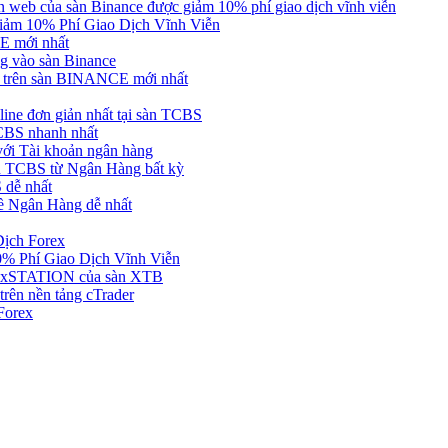
web của sàn Binance được giảm 10% phí giao dịch vĩnh viễn
ảm 10% Phí Giao Dịch Vĩnh Viễn
 mới nhất
 vào sàn Binance
in trên sàn BINANCE mới nhất
ne đơn giản nhất tại sàn TCBS
BS nhanh nhất
ới Tài khoản ngân hàng
 TCBS từ Ngân Hàng bất kỳ
 dễ nhất
ề Ngân Hàng dễ nhất
Dịch Forex
 Phí Giao Dịch Vĩnh Viễn
g xSTATION của sàn XTB
rên nền tảng cTrader
Forex