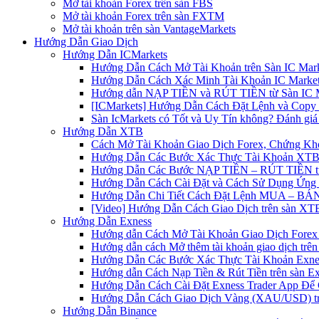
Mở tài khoản Forex trên sàn FBS
Mở tài khoản Forex trên sàn FXTM
Mở tài khoản trên sàn VantageMarkets
Hướng Dẫn Giao Dịch
Hướng Dẫn ICMarkets
Hướng Dẫn Cách Mở Tài Khoản trên Sàn IC Mark
Hướng Dẫn Cách Xác Minh Tài Khoản IC Market
Hướng dẫn NẠP TIỀN và RÚT TIỀN từ Sàn IC Ma
[ICMarkets] Hướng Dẫn Cách Đặt Lệnh và Copy T
Sàn IcMarkets có Tốt và Uy Tín không? Đánh giá
Hướng Dẫn XTB
Cách Mở Tài Khoản Giao Dịch Forex, Chứng Kho
Hướng Dẫn Các Bước Xác Thực Tài Khoản XTB
Hướng Dẫn Các Bước NẠP TIỀN – RÚT TIỀN t
Hướng Dẫn Cách Cài Đặt và Cách Sử Dụng Ứn
Hướng Dẫn Chi Tiết Cách Đặt Lệnh MUA – BÁN 
[Video] Hướng Dẫn Cách Giao Dịch trên sàn XTB
Hướng Dẫn Exness
Hướng dẫn Cách Mở Tài Khoản Giao Dịch Forex 
Hướng dẫn cách Mở thêm tài khoản giao dịch trên
Hướng Dẫn Các Bước Xác Thực Tài Khoản Exne
Hướng dẫn Cách Nạp Tiền & Rút Tiền trên sàn E
Hướng Dẫn Cách Cài Đặt Exness Trader App Để 
Hướng Dẫn Cách Giao Dịch Vàng (XAU/USD) tr
Hướng Dẫn Binance