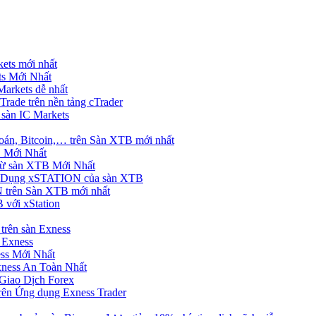
ets mới nhất
s Mới Nhất
rkets dễ nhất
rade trên nền tảng cTrader
 sàn IC Markets
án, Bitcoin,… trên Sàn XTB mới nhất
 Mới Nhất
ừ sàn XTB Mới Nhất
g Dụng xSTATION của sàn XTB
trên Sàn XTB mới nhất
 với xStation
trên sàn Exness
 Exness
ss Mới Nhất
xness An Toàn Nhất
Giao Dịch Forex
ên Ứng dụng Exness Trader