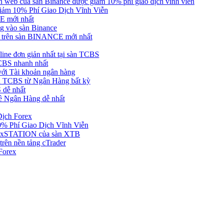
web của sàn Binance được giảm 10% phí giao dịch vĩnh viễn
ảm 10% Phí Giao Dịch Vĩnh Viễn
 mới nhất
 vào sàn Binance
in trên sàn BINANCE mới nhất
ne đơn giản nhất tại sàn TCBS
BS nhanh nhất
ới Tài khoản ngân hàng
 TCBS từ Ngân Hàng bất kỳ
 dễ nhất
ề Ngân Hàng dễ nhất
Dịch Forex
 Phí Giao Dịch Vĩnh Viễn
g xSTATION của sàn XTB
rên nền tảng cTrader
Forex