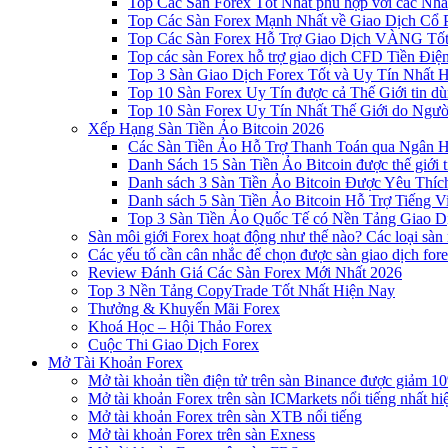
Top Các Sàn Forex Tốt Nhất phù hợp với các Nhà
Top Các Sàn Forex Mạnh Nhất về Giao Dịch Cổ
Top Các Sàn Forex Hỗ Trợ Giao Dịch VÀNG Tốt
Top các sàn Forex hỗ trợ giao dịch CFD Tiền Điệ
Top 3 Sàn Giao Dịch Forex Tốt và Uy Tín Nhất 
Top 10 Sàn Forex Uy Tín được cả Thế Giới tin d
Top 10 Sàn Forex Uy Tín Nhất Thế Giới do Ngư
Xếp Hạng Sàn Tiền Ảo Bitcoin 2026
Các Sàn Tiền Ảo Hỗ Trợ Thanh Toán qua Ngân Hà
Danh Sách 15 Sàn Tiền Ảo Bitcoin được thế giới 
Danh sách 3 Sàn Tiền Ảo Bitcoin Được Yêu Thíc
Danh sách 5 Sàn Tiền Ảo Bitcoin Hỗ Trợ Tiếng Vi
Top 3 Sàn Tiền Ảo Quốc Tế có Nền Tảng Giao D
Sàn môi giới Forex hoạt động như thế nào? Các loại sàn
Các yếu tố cần cân nhắc để chọn được sàn giao dịch for
Review Đánh Giá Các Sàn Forex Mới Nhất 2026
Top 3 Nền Tảng CopyTrade Tốt Nhất Hiện Nay
Thưởng & Khuyến Mãi Forex
Khoá Học – Hội Thảo Forex
Cuộc Thi Giao Dịch Forex
Mở Tài Khoản Forex
Mở tài khoản tiền điện tử trên sàn Binance được giảm 10
Mở tài khoản Forex trên sàn ICMarkets nổi tiếng nhất hi
Mở tài khoản Forex trên sàn XTB nổi tiếng
Mở tài khoản Forex trên sàn Exness