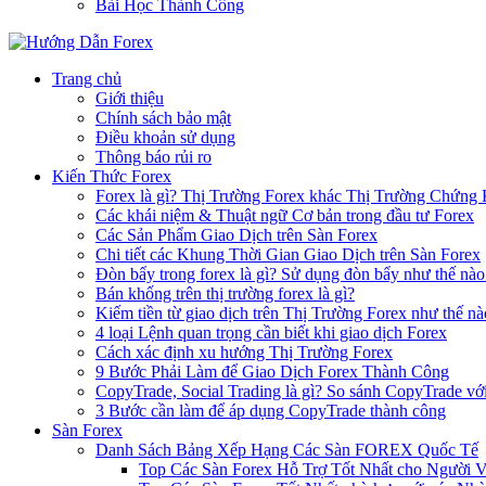
Bài Học Thành Công
Trang chủ
Giới thiệu
Chính sách bảo mật
Điều khoản sử dụng
Thông báo rủi ro
Kiến Thức Forex
Forex là gì? Thị Trường Forex khác Thị Trường Chứng
Các khái niệm & Thuật ngữ Cơ bản trong đầu tư Forex
Các Sản Phẩm Giao Dịch trên Sàn Forex
Chi tiết các Khung Thời Gian Giao Dịch trên Sàn Forex
Đòn bẩy trong forex là gì? Sử dụng đòn bẩy như thế nào
Bán khống trên thị trường forex là gì?
Kiếm tiền từ giao dịch trên Thị Trường Forex như thế nà
4 loại Lệnh quan trọng cần biết khi giao dịch Forex
Cách xác định xu hướng Thị Trường Forex
9 Bước Phải Làm để Giao Dịch Forex Thành Công
CopyTrade, Social Trading là gì? So sánh CopyTrade vớ
3 Bước cần làm để áp dụng CopyTrade thành công
Sàn Forex
Danh Sách Bảng Xếp Hạng Các Sàn FOREX Quốc Tế
Top Các Sàn Forex Hỗ Trợ Tốt Nhất cho Người 