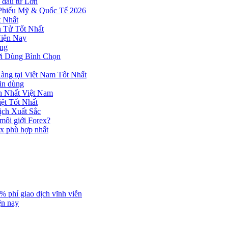
 đầu tư Lớn
 Phiếu Mỹ & Quốc Tế 2026
 Nhất
n Tử Tốt Nhất
Hiện Nay
ùng
ời Dùng Bình Chọn
ng tại Việt Nam Tốt Nhất
tin dùng
h Nhất Việt Nam
ệt Tốt Nhất
ịch Xuất Sắc
 môi giới Forex?
ex phù hợp nhất
% phí giao dịch vĩnh viễn
ện nay