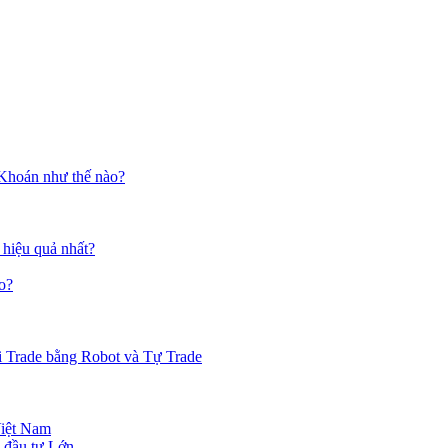
 Khoán như thế nào?
 hiệu quả nhất?
o?
i Trade bằng Robot và Tự Trade
Việt Nam
 đầu tư Lớn