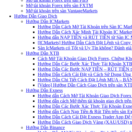
Mở tài khoản Forex trên sàn FBS
Mở tài khoản Forex trên sàn FXTM
Mở tài khoản trên sàn VantageMarkets
Hướng Dẫn Giao Dịch
Hướng Dẫn ICMarkets
Hướng Dẫn Cách Mở Tài Khoản trên Sàn IC Mark
Hướng Dẫn Cách Xác Minh Tài Khoản IC Market
Hướng dẫn NẠP TIỀN và RÚT TIỀN từ Sàn IC Ma
[ICMarkets] Hướng Dẫn Cách Đặt Lệnh và Copy T
Sàn IcMarkets có Tốt và Uy Tín không? Đánh giá
Hướng Dẫn XTB
Cách Mở Tài Khoản Giao Dịch Forex, Chứng Kho
Hướng Dẫn Các Bước Xác Thực Tài Khoản XTB
Hướng Dẫn Các Bước NẠP TIỀN – RÚT TIỀN t
Hướng Dẫn Cách Cài Đặt và Cách Sử Dụng Ứn
Hướng Dẫn Chi Tiết Cách Đặt Lệnh MUA – BÁN 
[Video] Hướng Dẫn Cách Giao Dịch trên sàn XTB
Hướng Dẫn Exness
Hướng dẫn Cách Mở Tài Khoản Giao Dịch Forex 
Hướng dẫn cách Mở thêm tài khoản giao dịch trên
Hướng Dẫn Các Bước Xác Thực Tài Khoản Exne
Hướng dẫn Cách Nạp Tiền & Rút Tiền trên sàn E
Hướng Dẫn Cách Cài Đặt Exness Trader App Để 
Hướng Dẫn Cách Giao Dịch Vàng (XAU/USD) tr
Hướng Dẫn Binance