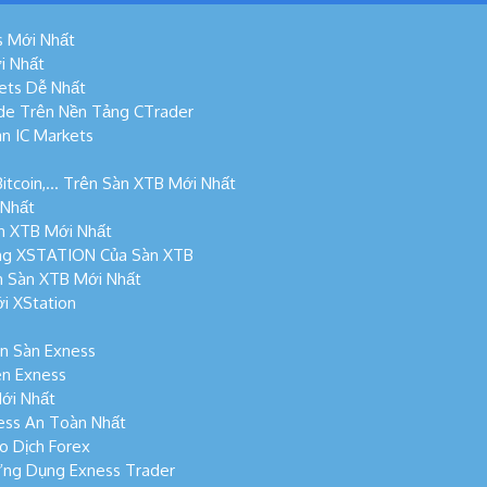
s Mới Nhất
i Nhất
ets Dễ Nhất
de Trên Nền Tảng CTrader
n IC Markets
Bitcoin,… Trên Sàn XTB Mới Nhất
 Nhất
n XTB Mới Nhất
ng XSTATION Của Sàn XTB
n Sàn XTB Mới Nhất
i XStation
n Sàn Exness
n Exness
ới Nhất
ess An Toàn Nhất
o Dịch Forex
Ứng Dụng Exness Trader