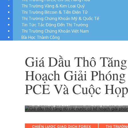
Thị Trường Vàng & Kim Loại Quý
Thị Trường Bitcoin & Tiền Điện Tử
Thị Trường Chứng Khoán Mỹ & Quốc Tế
Tin Tức Tác Động Đến Thị Trường
Thị Trường Chứng Khoán Việt Nam
Bài Học Thành Công
Giá Dầu Thô Tăng
Hoạch Giải Phóng
PCE Và Cuộc Họ
24 Tháng 11, 2021
Hướng Dẫn Forex
Categories
CHIẾN LƯỢC GIAO DỊCH FOREX
THỊ TRƯỜN