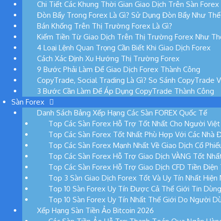
Chi Tiết Các Khung Thời Gian Giao Dịch Trên Sàn Forex
Đòn Bẩy Trong Forex Là Gì? Sử Dụng Đòn Bẩy Như Thế
Bán Khống Trên Thị Trường Forex Là Gì?
Kiếm Tiền Từ Giao Dịch Trên Thị Trường Forex Như T
4 Loại Lệnh Quan Trọng Cần Biết Khi Giao Dịch Forex
Cách Xác Định Xu Hướng Thị Trường Forex
9 Bước Phải Làm Để Giao Dịch Forex Thành Công
CopyTrade, Social Trading Là Gì? So Sánh CopyTrade 
3 Bước Cần Làm Để Áp Dụng CopyTrade Thành Công
Sàn Forex
Danh Sách Bảng Xếp Hạng Các Sàn FOREX Quốc Tế
Top Các Sàn Forex Hỗ Trợ Tốt Nhất Cho Người Việ
Top Các Sàn Forex Tốt Nhất Phù Hợp Với Các Nhà 
Top Các Sàn Forex Mạnh Nhất Về Giao Dịch Cổ Phi
Top Các Sàn Forex Hỗ Trợ Giao Dịch VÀNG Tốt Nhấ
Top Các Sàn Forex Hỗ Trợ Giao Dịch CFD Tiền Điện
Top 3 Sàn Giao Dịch Forex Tốt Và Uy Tín Nhất Hiện
Top 10 Sàn Forex Uy Tín Được Cả Thế Giới Tin Dùn
Top 10 Sàn Forex Uy Tín Nhất Thế Giới Do Người D
Xếp Hạng Sàn Tiền Ảo Bitcoin 2026