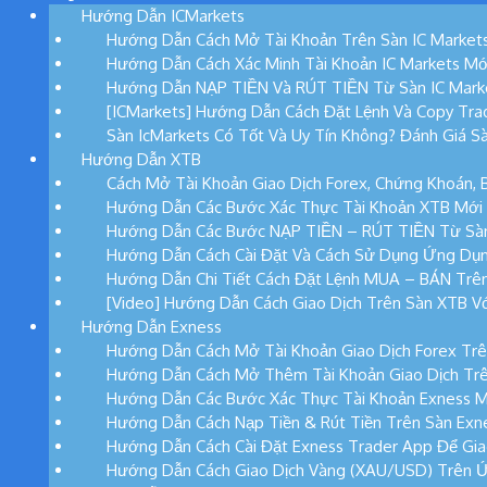
Hướng Dẫn ICMarkets
Hướng Dẫn Cách Mở Tài Khoản Trên Sàn IC Market
Hướng Dẫn Cách Xác Minh Tài Khoản IC Markets Mớ
Hướng Dẫn NẠP TIỀN Và RÚT TIỀN Từ Sàn IC Mark
[ICMarkets] Hướng Dẫn Cách Đặt Lệnh Và Copy Tra
Sàn IcMarkets Có Tốt Và Uy Tín Không? Đánh Giá Sà
Hướng Dẫn XTB
Cách Mở Tài Khoản Giao Dịch Forex, Chứng Khoán, 
Hướng Dẫn Các Bước Xác Thực Tài Khoản XTB Mới
Hướng Dẫn Các Bước NẠP TIỀN – RÚT TIỀN Từ Sà
Hướng Dẫn Cách Cài Đặt Và Cách Sử Dụng Ứng Dụ
Hướng Dẫn Chi Tiết Cách Đặt Lệnh MUA – BÁN Trê
[Video] Hướng Dẫn Cách Giao Dịch Trên Sàn XTB Vớ
Hướng Dẫn Exness
Hướng Dẫn Cách Mở Tài Khoản Giao Dịch Forex Trê
Hướng Dẫn Cách Mở Thêm Tài Khoản Giao Dịch Trê
Hướng Dẫn Các Bước Xác Thực Tài Khoản Exness M
Hướng Dẫn Cách Nạp Tiền & Rút Tiền Trên Sàn Exn
Hướng Dẫn Cách Cài Đặt Exness Trader App Để Gia
Hướng Dẫn Cách Giao Dịch Vàng (XAU/USD) Trên 