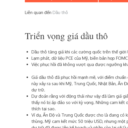
Liên quan đến
Dầu thô
Triển vọng giá dầu thô
Dầu thô tăng giá khi các cường quốc trên thế giới
Lạm phát, dữ liệu PCE của Mỹ, biên bản họp FOMC c
Việc phục hồi đã không vượt qua được ngưỡng khá
Giá dầu thô đã phục hồi mạnh mẽ, với điểm chuẩn 
này xảy ra sau khi Mỹ, Trung Quốc, Nhật Bản, Ấn 
dự trữ.
Dự đoán rằng với động thái như vậy đã làm giá giả
thấy nó bị áp đảo so với kỳ vọng. Những cam kết 
thích tại sao.
Ví dụ, Ấn Độ và Trung Quốc được cho là đang có kh
thùng. Mỹ cam kết mức 50 triệu USD, nhưng một p
dự trữ đã được lên kế hoạch và phần còn lại sẽ là