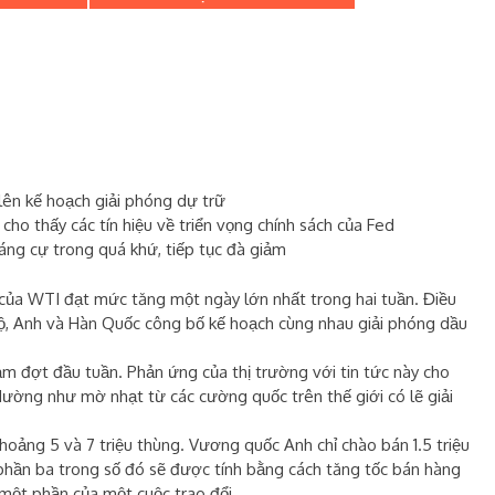
 lên kế hoạch giải phóng dự trữ
ho thấy các tín hiệu về triển vọng chính sách của Fed
ng cự trong quá khứ, tiếp tục đà giảm
của WTI đạt mức tăng một ngày lớn nhất trong hai tuần. Điều
Độ, Anh và Hàn Quốc công bố kế hoạch cùng nhau giải phóng dầu
m đợt đầu tuần. Phản ứng của thị trường với tin tức này cho
dường như mờ nhạt từ các cường quốc trên thế giới có lẽ giải
oảng 5 và 7 triệu thùng. Vương quốc Anh chỉ chào bán 1.5 triệu
hần ba trong số đó sẽ được tính bằng cách tăng tốc bán hàng
 một phần của một cuộc trao đổi.