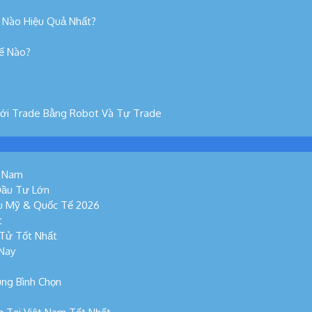
 Nào Hiệu Quả Nhất?
hế Nào?
Với Trade Bằng Robot Và Tự Trade
t Nam
Đầu Tư Lớn
ếu Mỹ & Quốc Tế 2026
t
 Tử Tốt Nhất
 Nay
g
ùng Bình Chọn