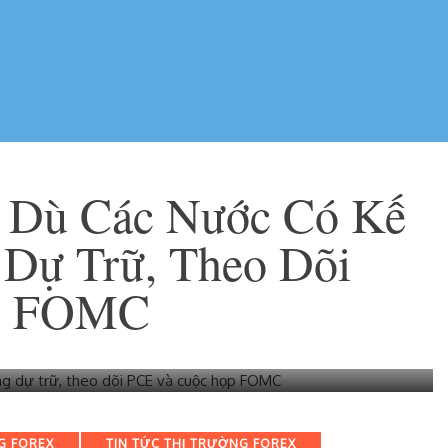
 Dù Các Nước Có Kế
 Dự Trữ, Theo Dõi
p FOMC
G FOREX
TIN TỨC THỊ TRƯỜNG FOREX