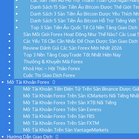
Các Sàn Tiền Ảo Hỗ Trợ Thanh Toán Qua Ngân Hàng
Danh Sách 15 Sàn Tiền Ảo Bitcoin Được Thế Giới Ti
Danh Sách 3 Sàn Tiền Ảo Bitcoin Được Yêu Thích Nh
Danh Sách 5 Sàn Tiền Ảo Bitcoin Hỗ Trợ Tiếng Việt 
Top 3 Sàn Tiền Ảo Quốc Tế Có Nền Tảng Giao Dịch 
Sàn Môi Giới Forex Hoạt Động Như Thế Nào? Các Loại S
Các Yếu Tố Cần Cân Nhắc Để Chọn Được Sàn Giao Dịch
Review Đánh Giá Các Sàn Forex Mới Nhất 2026
Top 3 Nền Tảng CopyTrade Tốt Nhất Hiện Nay
Thưởng & Khuyến Mãi Forex
Khoá Học – Hội Thảo Forex
Cuộc Thi Giao Dịch Forex
Mở Tài Khoản Forex
Mở Tài Khoản Tiền Điện Tử Trên Sàn Binance Được Giả
Mở Tài Khoản Forex Trên Sàn ICMarkets Nổi Tiếng Nhấ
Mở Tài Khoản Forex Trên Sàn XTB Nổi Tiếng
Mở Tài Khoản Forex Trên Sàn Exness
Mở Tài Khoản Forex Trên Sàn FBS
Mở Tài Khoản Forex Trên Sàn FXTM
Mở Tài Khoản Trên Sàn VantageMarkets
Hướng Dẫn Giao Dịch