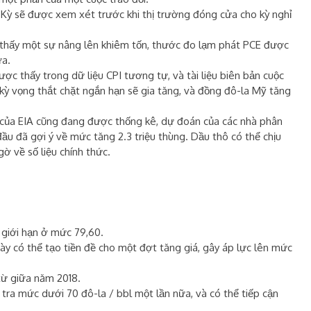
oa Kỳ sẽ được xem xét trước khi thị trường đóng cửa cho kỳ nghỉ
ho thấy một sự nâng lên khiêm tốn, thước đo lạm phát PCE được
ữa.
ợc thấy trong dữ liệu CPI tương tự, và tài liệu biên bản cuộc
kỳ vọng thắt chặt ngắn hạn sẽ gia tăng, và đồng đô-la Mỹ tăng
 của EIA cũng đang được thống kê, dự đoán của các nhà phân
g đầu đã gợi ý về mức tăng 2.3 triệu thùng. Dầu thô có thể chịu
 về số liệu chính thức.
 giới hạn ở mức 79,60.
ày có thể tạo tiền đề cho một đợt tăng giá, gây áp lực lên mức
từ giữa năm 2018.
m tra mức dưới 70 đô-la / bbl một lần nữa, và có thể tiếp cận