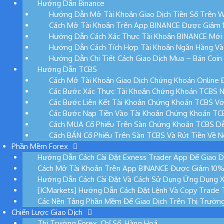
Hướng Dẫn Binance
Hướng Dẫn Mở Tài Khoản Giao Dịch Tiền Số Trên W
Cách Mở Tài Khoản Trên App BINANCE Được Giảm 10
Hướng Dẫn Cách Xác Thực Tài Khoản BINANCE Mới
Hướng Dẫn Cách Tích Hợp Tài Khoản Ngân Hàng Và
Hướng Dẫn Chi Tiết Cách Giao Dịch Mua – Bán Coi
Hướng Dẫn TCBS
Cách Mở Tài Khoản Giao Dịch Chứng Khoán Online 
Các Bước Xác Thực Tài Khoản Chứng Khoán TCBS N
Các Bước Liên Kết Tài Khoản Chứng Khoán TCBS Vớ
Các Bước Nạp Tiền Vào Tài Khoản Chứng Khoán TC
Cách MUA Cổ Phiếu Trên Sàn Chứng Khoán TCBS D
Cách BÁN Cổ Phiếu Trên Sàn TCBS Và Rút Tiền Về 
Phần Mềm Forex
Hướng Dẫn Cách Cài Đặt Exness Trader App Để Giao D
Cách Mở Tài Khoản Trên App BINANCE Được Giảm 10% P
Hướng Dẫn Cách Cài Đặt Và Cách Sử Dụng Ứng Dụng 
[ICMarkets] Hướng Dẫn Cách Đặt Lệnh Và Copy Trade 
Các Nền Tảng Phần Mềm Để Giao Dịch Trên Thị Trườn
Chiến Lược Giao Dịch
Thị Trường Forex, Chỉ Số, Hàng Hoá