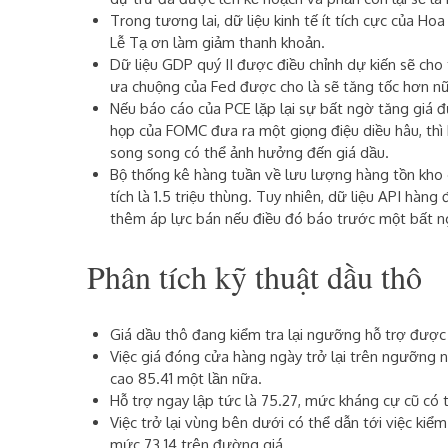
Trong tương lai, dữ liệu kinh tế ít tích cực của H
Lễ Tạ ơn làm giảm thanh khoản.
Dữ liệu GDP quý II được điều chỉnh dự kiến ​​sẽ c
ưa chuộng của Fed được cho là sẽ tăng tốc hơn n
Nếu báo cáo của PCE lặp lại sự bất ngờ tăng giá đư
họp của FOMC đưa ra một giọng điệu diều hâu, thì 
song song có thể ảnh hưởng đến giá dầu.
Bộ thống kê hàng tuần về lưu lượng hàng tồn kho
tích là 1.5 triệu thùng. Tuy nhiên, dữ liệu API hàn
thêm áp lực bán nếu điều đó báo trước một bất ngờ
Phân tích kỹ thuật dầu thô
Giá dầu thô đang kiểm tra lại ngưỡng hỗ trợ được
Việc giá đóng cửa hàng ngày trở lại trên ngưỡng n
cao 85.41 một lần nữa.
Hỗ trợ ngay lập tức là 75.27, mức kháng cự cũ có 
Việc trở lại vùng bên dưới có thể dẫn tới việc kiể
mức 73.14 trên đường giá.