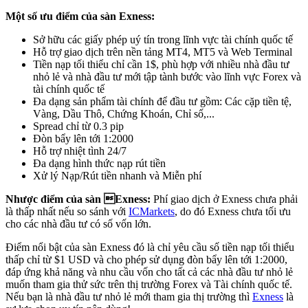
Một số ưu điểm của sàn Exness:
Sở hữu các giấy phép uý tín trong lĩnh vực tài chính quốc tế
Hỗ trợ giao dịch trên nền tảng MT4, MT5 và Web Terminal
Tiền nạp tối thiểu chỉ cần 1$, phù hợp với nhiều nhà đầu tư
nhỏ lẻ và nhà đầu tư mới tập tành bước vào lĩnh vực Forex và
tài chính quốc tế
Đa dạng sản phẩm tài chính để đầu tư gồm: Các cặp tiền tệ,
Vàng, Dầu Thô, Chứng Khoán, Chỉ số,...
Spread chỉ từ 0.3 pip
Đòn bẩy lên tới 1:2000
Hỗ trợ nhiệt tình 24/7
Đa dạng hình thức nạp rút tiền
Xử lý Nạp/Rút tiền nhanh và Miễn phí
Nhược điểm của sàn Exness:
Phí giao dịch ở Exness chưa phải
là thấp nhất nếu so sánh với
ICMarkets
, do đó Exness chưa tối ưu
cho các nhà đầu tư có số vốn lớn.
Điểm nổi bật của sàn Exness đó là chỉ yêu cầu số tiền nạp tối thiểu
thấp chỉ từ $1 USD và cho phép sử dụng đòn bẩy lên tới 1:2000,
đáp ứng khả năng và nhu cầu vốn cho tất cả các nhà đầu tư nhỏ lẻ
muốn tham gia thử sức trên thị trường Forex và Tài chính quốc tế.
Nếu bạn là nhà đầu tư nhỏ lẻ mới tham gia thị trường thì
Exness
là