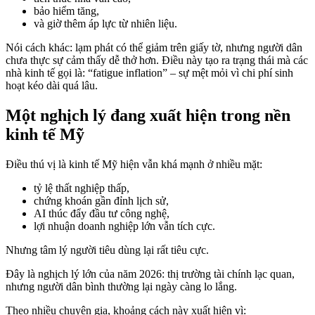
bảo hiểm tăng,
và giờ thêm áp lực từ nhiên liệu.
Nói cách khác: lạm phát có thể giảm trên giấy tờ, nhưng người dân
chưa thực sự cảm thấy dễ thở hơn. Điều này tạo ra trạng thái mà các
nhà kinh tế gọi là: “fatigue inflation” – sự mệt mỏi vì chi phí sinh
hoạt kéo dài quá lâu.
Một nghịch lý đang xuất hiện trong nền
kinh tế Mỹ
Điều thú vị là kinh tế Mỹ hiện vẫn khá mạnh ở nhiều mặt:
tỷ lệ thất nghiệp thấp,
chứng khoán gần đỉnh lịch sử,
AI thúc đẩy đầu tư công nghệ,
lợi nhuận doanh nghiệp lớn vẫn tích cực.
Nhưng tâm lý người tiêu dùng lại rất tiêu cực.
Đây là nghịch lý lớn của năm 2026: thị trường tài chính lạc quan,
nhưng người dân bình thường lại ngày càng lo lắng.
Theo nhiều chuyên gia, khoảng cách này xuất hiện vì: