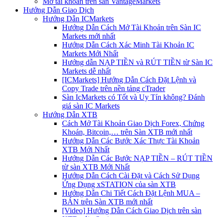
Mở tài khoản trên sàn VantageMarkets
Hướng Dẫn Giao Dịch
Hướng Dẫn ICMarkets
Hướng Dẫn Cách Mở Tài Khoản trên Sàn IC
Markets mới nhất
Hướng Dẫn Cách Xác Minh Tài Khoản IC
Markets Mới Nhất
Hướng dẫn NẠP TIỀN và RÚT TIỀN từ Sàn IC
Markets dễ nhất
[ICMarkets] Hướng Dẫn Cách Đặt Lệnh và
Copy Trade trên nền tảng cTrader
Sàn IcMarkets có Tốt và Uy Tín không? Đánh
giá sàn IC Markets
Hướng Dẫn XTB
Cách Mở Tài Khoản Giao Dịch Forex, Chứng
Khoán, Bitcoin,… trên Sàn XTB mới nhất
Hướng Dẫn Các Bước Xác Thực Tài Khoản
XTB Mới Nhất
Hướng Dẫn Các Bước NẠP TIỀN – RÚT TIỀN
từ sàn XTB Mới Nhất
Hướng Dẫn Cách Cài Đặt và Cách Sử Dụng
Ứng Dụng xSTATION của sàn XTB
Hướng Dẫn Chi Tiết Cách Đặt Lệnh MUA –
BÁN trên Sàn XTB mới nhất
[Video] Hướng Dẫn Cách Giao Dịch trên sàn