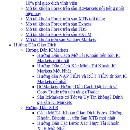
10% phí giao dịch vĩnh viễn
Mở tài khoản Forex trên sàn ICMarkets nổi tiếng nhất
hiện nay
Mở tài khoản Forex trên sàn XTB nổi tiếng
Mở tài khoản Forex trên sàn Exness
Mở tài khoản Forex trên sàn FBS
Mở tài khoản Forex trên sàn FXTM
Mở tài khoản trên sàn VantageMarkets
Hướng Dẫn Giao Dịch
Hướng Dẫn ICMarkets
Hướng Dẫn Cách Mở Tài Khoản trên Sàn IC
Markets mới nhất
Hướng Dẫn Cách Xác Minh Tài Khoản IC
Markets Mới Nhất
Hướng dẫn NẠP TIỀN và RÚT TIỀN từ Sàn IC
Markets dễ nhất
[ICMarkets] Hướng Dẫn Cách Đặt Lệnh và
Copy Trade trên nền tảng cTrader
Sàn IcMarkets có Tốt và Uy Tín không? Đánh
giá sàn IC Markets
Hướng Dẫn XTB
Cách Mở Tài Khoản Giao Dịch Forex, Chứng
Khoán, Bitcoin,… trên Sàn XTB mới nhất
Hướng Dẫn Các Bước Xác Thực Tài Khoản
XTB Mới Nhất