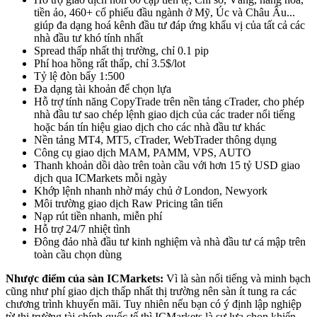
tiền ảo, 460+ cổ phiếu đầu ngành ở Mỹ, Úc và Châu Âu...
giúp đa dạng hoá kênh đầu tư đáp ứng khẩu vị của tất cả các
nhà đầu tư khó tính nhất
Spread thấp nhất thị trường, chỉ 0.1 pip
Phí hoa hồng rất thấp, chỉ 3.5$/lot
Tỷ lệ đòn bẩy 1:500
Đa dạng tài khoản để chọn lựa
Hỗ trợ tính năng CopyTrade trên nền tảng cTrader, cho phép
nhà đầu tư sao chép lệnh giao dịch của các trader nổi tiếng
hoặc bán tín hiệu giao dịch cho các nhà đầu tư khác
Nền tảng MT4, MT5, cTrader, WebTrader thông dụng
Công cụ giao dịch MAM, PAMM, VPS, AUTO
Thanh khoản dồi dào trên toàn cầu với hơn 15 tỷ USD giao
dịch qua ICMarkets mỗi ngày
Khớp lệnh nhanh nhờ máy chủ ở London, Newyork
Môi trường giao dịch Raw Pricing tân tiến
Nạp rút tiền nhanh, miễn phí
Hỗ trợ 24/7 nhiệt tình
Đông đảo nhà đầu tư kinh nghiệm và nhà đầu tư cá mập trên
toàn cầu chọn dùng
Nhược điểm của sàn ICMarkets:
Vì là sàn nổi tiếng và minh bạch
cũng như phí giao dịch thấp nhất thị trường nên sàn ít tung ra các
chương trình khuyến mãi. Tuy nhiên nếu bạn có ý định lập nghiệp
từ thị trường tài chính quốc tế thì ICMarkets là sự lựa chọn khiến