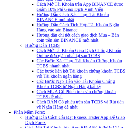
Cách Mở Tài Khoản trên App BINANCE được
Giảm 10% Phí Giao Dịch Vĩnh Viễn
Hướng Dẫn Cách Xác Thực Tài Khoản
BINANCE mới nhất
Hướng Dẫn Cách Tích Hợp Tài Khoản Ngân
Hàng vào sàn Binance
Hướng dẫn chi tiết cách giao dịch Mua – Bán
coin trên sàn BINANCE mới nhất
Hướng Dẫn TCBS
Cách Mở Tài Khoản Giao Dịch Chứng Khoán
Online đơn giản nhất tại sàn TCBS
Các Bước Xác Thực Tài Khoản Chứng Khoán
TCBS nhanh nhất
Các bước liên kết Tài khoản chứng khoán TCBS
với Tài khoản ngân hàng
Các Bước Nạp Tiền vào Tài Khoản Chứng
Khoán TCBS từ Ngân Hàng bất kỳ
Cách MUA Cổ Phiếu trên sàn chứng khoán
TCBS dễ nhất
Cách BÁN Cổ phiếu trên sàn TCBS và Rút tiền
về Ngân Hàng dễ nhất
Phần Mềm Forex
Hướng Dẫn Cách Cài Đặt Exness Trader App Để Giao
Dịch Forex
Cách Mở Tài Khoản trên App BINANCE được Giảm