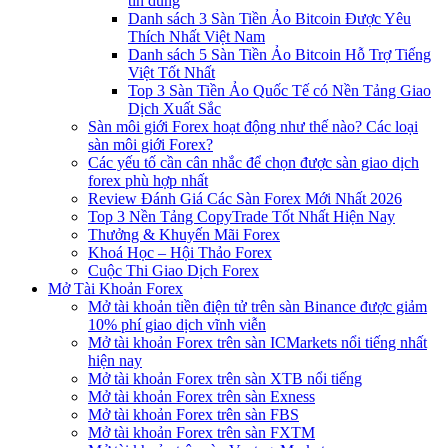
tin dùng
Danh sách 3 Sàn Tiền Ảo Bitcoin Được Yêu
Thích Nhất Việt Nam
Danh sách 5 Sàn Tiền Ảo Bitcoin Hỗ Trợ Tiếng
Việt Tốt Nhất
Top 3 Sàn Tiền Ảo Quốc Tế có Nền Tảng Giao
Dịch Xuất Sắc
Sàn môi giới Forex hoạt động như thế nào? Các loại
sàn môi giới Forex?
Các yếu tố cần cân nhắc để chọn được sàn giao dịch
forex phù hợp nhất
Review Đánh Giá Các Sàn Forex Mới Nhất 2026
Top 3 Nền Tảng CopyTrade Tốt Nhất Hiện Nay
Thưởng & Khuyến Mãi Forex
Khoá Học – Hội Thảo Forex
Cuộc Thi Giao Dịch Forex
Mở Tài Khoản Forex
Mở tài khoản tiền điện tử trên sàn Binance được giảm
10% phí giao dịch vĩnh viễn
Mở tài khoản Forex trên sàn ICMarkets nổi tiếng nhất
hiện nay
Mở tài khoản Forex trên sàn XTB nổi tiếng
Mở tài khoản Forex trên sàn Exness
Mở tài khoản Forex trên sàn FBS
Mở tài khoản Forex trên sàn FXTM