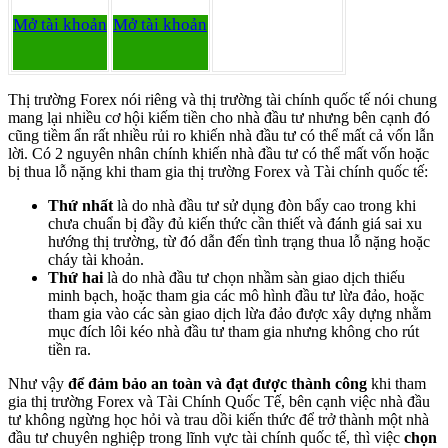
Mở tài khoản
Mở tài khoản
Thị trường Forex nói riêng và thị trường tài chính quốc tế nói chung
mang lại nhiều cơ hội kiếm tiền cho nhà đầu tư nhưng bên cạnh đó
cũng tiềm ẩn rất nhiều rủi ro khiến nhà đầu tư có thể mất cả vốn lẫn
lời. Có 2 nguyên nhân chính khiến nhà đầu tư có thể mất vốn hoặc
bị thua lỗ nặng khi tham gia thị trường Forex và Tài chính quốc tế:
Thứ nhất
là do nhà đầu tư sử dụng đòn bẩy cao trong khi
chưa chuẩn bị đầy đủ kiến thức cần thiết và đánh giá sai xu
hướng thị trường, từ đó dẫn đến tình trạng thua lỗ nặng hoặc
cháy tài khoản.
Thứ hai
là do nhà đầu tư chọn nhầm sàn giao dịch thiếu
minh bạch, hoặc tham gia các mô hình đầu tư lừa đảo, hoặc
tham gia vào các sàn giao dịch lừa đảo được xây dựng nhằm
mục đích lôi kéo nhà đầu tư tham gia nhưng không cho rút
tiền ra.
Như vậy
để đảm bảo an toàn và đạt được thành công
khi tham
gia thị trường Forex và Tài Chính Quốc Tế, bên cạnh việc nhà đầu
tư không ngừng học hỏi và trau dồi kiến thức để trở thành một nhà
đầu tư chuyên nghiệp trong lĩnh vực tài chính quốc tế, thì việc
chọn