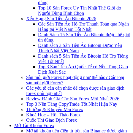
dùng
Top 10 Sàn Forex Uy Tín Nhất Thế Giới do
Người Dùng Bình Chọn
Xếp Hạng Sàn Tiền Ảo Bitcoin 2026
Các Sàn Tiền Ảo Hỗ Trợ Thanh Toán qua Ngân
Hàng tại Việt Nam Tốt Nhất
Danh Sách 15 Sàn Tiền Ảo Bitcoin được thế giới
tin dùng
Danh sách 3 Sàn Tiền Ảo Bitcoin Được Yêu
Thích Nhất Việt Nam
Danh sách 5 Sàn Tiền Ảo Bitcoin Hỗ Trợ Tiếng
Việt Tốt Nhất
Top 3 Sàn Tiền Ảo Quốc Tế có Nền Tảng Giao
Dịch Xuất Sắc
Sàn môi giới Forex hoạt động như thế nào? Các loại
sàn môi giới Forex?
Các yếu tố cần cân nhắc để chọn được sàn giao dịch
forex phù hợp nhất
Review Đánh Giá Các Sàn Forex Mới Nhất 2026
Top 3 Nền Tảng CopyTrade Tốt Nhất Hiện Nay
Thưởng & Khuyến Mãi Forex
Khoá Học – Hội Thảo Forex
Cuộc Thi Giao Dịch Forex
Mở Tài Khoản Forex
Mở tài khoản tiền điện tử trên sàn Binance được giảm