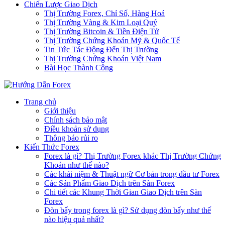
Chiến Lược Giao Dịch
Thị Trường Forex, Chỉ Số, Hàng Hoá
Thị Trường Vàng & Kim Loại Quý
Thị Trường Bitcoin & Tiền Điện Tử
Thị Trường Chứng Khoán Mỹ & Quốc Tế
Tin Tức Tác Động Đến Thị Trường
Thị Trường Chứng Khoán Việt Nam
Bài Học Thành Công
Trang chủ
Giới thiệu
Chính sách bảo mật
Điều khoản sử dụng
Thông báo rủi ro
Kiến Thức Forex
Forex là gì? Thị Trường Forex khác Thị Trường Chứng
Khoán như thế nào?
Các khái niệm & Thuật ngữ Cơ bản trong đầu tư Forex
Các Sản Phẩm Giao Dịch trên Sàn Forex
Chi tiết các Khung Thời Gian Giao Dịch trên Sàn
Forex
Đòn bẩy trong forex là gì? Sử dụng đòn bẩy như thế
nào hiệu quả nhất?