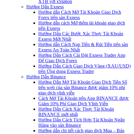
XTB với xStation
Hướng Dẫn Exness
Hướng dẫn Cách Mở Tài Khoản Giao Dịch
Forex trên sàn Exness
Hướng dẫn cách Mở thêm tài khoản giao dịch
trên Exness
Hướng Dẫn Các Bước Xác Thực Tài Khoản
Exness Mới Nhất
Hướng dẫn Cách Nạp Tiền & Rút Tiền trên sàn
Exness An Toàn Nhất
Hướng Dẫn Cách Cài Đặt Exness Trader App
Để Giao Dịch Forex
Hướng Dẫn Cách Giao Dịch Vàng (XAU/USD)
trên Ứng dụng Exness Trader
Hướng Dẫn Binance
Hướng Dẫn Mở Tài Khoản Giao Dịch Tiền Số
trên web của sàn Binance được giảm 10% phí
giao dịch vĩnh viễn
Cách Mở Tài Khoản trên App BINANCE được
Giảm 10% Phí Giao Dịch Vĩnh Viễn
Hướng Dẫn Cách Xác Thực Tài Khoản
BINANCE mới nhất
Hướng Dẫn Cách Tích Hợp Tài Khoản Ngân
Hàng vào sàn Binance
Hướng dẫn chi tiết cách giao dịch Mua – Bán