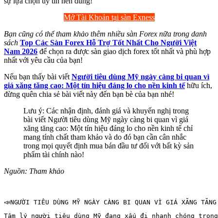
sự lựa chọn uy tín nên dùng!
Mở Tài Khoản tại sàn Exness
Bạn cũng có thể tham khảo thêm nhiều sàn Forex nữa trong danh
sách
Top Các Sàn Forex Hỗ Trợ Tốt Nhất Cho Người Việt
Nam 2026
để chọn ra được sàn giao dịch forex tốt nhất và phù hợp
nhất với yêu cầu của bạn!
Nếu bạn thấy bài viết
Người tiêu dùng Mỹ ngày càng bi quan vì
giá xăng tăng cao: Một tín hiệu đáng lo cho nền kinh tế
hữu ích,
đừng quên chia sẻ bài viết này đến bạn bè của bạn nhé!
Lưu ý: Các nhận định, đánh giá và khuyến nghị trong
bài viết Người tiêu dùng Mỹ ngày càng bi quan vì giá
xăng tăng cao: Một tín hiệu đáng lo cho nền kinh tế chỉ
mang tính chất tham khảo và do đó bạn cần cân nhắc
trong mọi quyết định mua bán đầu tư đối với bất kỳ sản
phẩm tài chính nào!
Nguồn: Tham khảo
📣NGƯỜI TIÊU DÙNG MỸ NGÀY CÀNG BI QUAN VÌ GIÁ XĂNG TĂNG
Tâm lý người tiêu dùng Mỹ đang xấu đi nhanh chóng trong