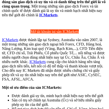
đúng sàn giao dịch có uy tín và có danh tiếng trên thế giới là vô
cùng quan trọng
. Một trong những sàn giao dịch Forex và tài
chính quốc tế được đánh giá là uy tín và minh bạch nhất hiện nay
trên thế giới đó chính là
ICMarkets
.
Mở tài khoản tại sàn ICMarkets
ICMarkets
được thành lập tại Sydney, Australia vào năm 2007, là
một trong những sàn giao dịch ngoại hối Forex, CFD, Hàng hoá,
Năng Lượng, Kim loại quý (Vàng, Bạch Kim,...), CFD Tiền điện
tử, CFD chỉ số, Trái Phiếu, Cổ phiếu Quốc Tế,... nổi tiếng và được
nhiều người chọn dùng nhất hiện nay tại Úc, Châu Âu, Châu Á và
nhiều nước khác.
ICMarkets
cung cấp cho khách hàng nền tảng
giao dịch tiên tiến, kết nối có độ trễ thấp và thanh khoản vượt trội.
Cho đến nay IC Markets đã nhận được nhiều chứng chỉ và giấy
phép tốt và uy tín nhất hiện nay trên thế giới như ASIC, CySEC,
FSA, AFSL, AFCA.
Một số ưu điểm của sàn ICMarkets:
Được đánh giá uy tín, minh bạch nhất hiện nay trên thế giới
Sàn có trụ sở chính tại Australia (Úc) và sở hữu nhiều giấy
phép uy tín của thế giới.
Hỗ trợ giao dịch hơn 60 cặp tiền tệ, Chỉ số, Vàng, hàng hoá,