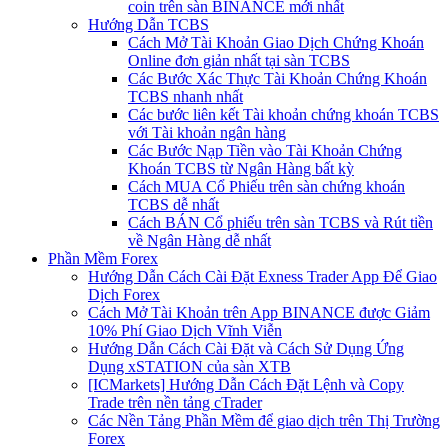
coin trên sàn BINANCE mới nhất
Hướng Dẫn TCBS
Cách Mở Tài Khoản Giao Dịch Chứng Khoán
Online đơn giản nhất tại sàn TCBS
Các Bước Xác Thực Tài Khoản Chứng Khoán
TCBS nhanh nhất
Các bước liên kết Tài khoản chứng khoán TCBS
với Tài khoản ngân hàng
Các Bước Nạp Tiền vào Tài Khoản Chứng
Khoán TCBS từ Ngân Hàng bất kỳ
Cách MUA Cổ Phiếu trên sàn chứng khoán
TCBS dễ nhất
Cách BÁN Cổ phiếu trên sàn TCBS và Rút tiền
về Ngân Hàng dễ nhất
Phần Mềm Forex
Hướng Dẫn Cách Cài Đặt Exness Trader App Để Giao
Dịch Forex
Cách Mở Tài Khoản trên App BINANCE được Giảm
10% Phí Giao Dịch Vĩnh Viễn
Hướng Dẫn Cách Cài Đặt và Cách Sử Dụng Ứng
Dụng xSTATION của sàn XTB
[ICMarkets] Hướng Dẫn Cách Đặt Lệnh và Copy
Trade trên nền tảng cTrader
Các Nền Tảng Phần Mềm để giao dịch trên Thị Trường
Forex