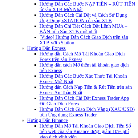
Hướng Dẫn Các Bước NẠP TIỀN – RÚT TIỀN
từ sàn XTB Mới Nhất
Hướng Dẫn Cách Cài Đặt và Cách Sử Dụng
Ứng Dụng xSTATION của sàn XTB
Hướng Dẫn Chi Tiết Cách Đặt Lệnh MUA –
BÁN trên Sàn XTB mới nhất
[Video] Hướng Dẫn Cách Giao Dịch trên sàn
XTB với xStation
Hướng Dẫn Exness
Hướng dẫn Cách Mở Tài Khoản Giao Dịch
Forex trên sàn Exness
Hướng dẫn cách Mở thêm tài khoản giao dịch
trên Exness
Hướng Dẫn Các Bước Xác Thực Tài Khoản
Exness Mới Nhất
Hướng dẫn Cách Nạp Tiền & Rút Tiền trên sàn
Exness An Toàn Nhất
Hướng Dẫn Cách Cài Đặt Exness Trader App
Để Giao Dịch Forex
Hướng Dẫn Cách Giao Dịch Vàng (XAU/USD)
trên Ứng dụng Exness Trader
Hướng Dẫn Binance
Hướng Dẫn Mở Tài Khoản Giao Dịch Tiền Số
trên web của sàn Binance được giảm 10% phí
giao dịch vĩnh viễn