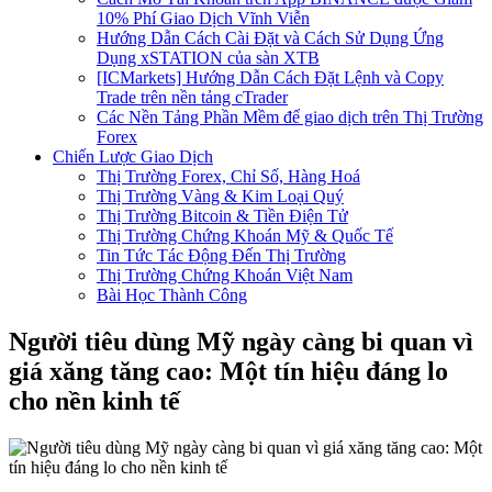
10% Phí Giao Dịch Vĩnh Viễn
Hướng Dẫn Cách Cài Đặt và Cách Sử Dụng Ứng
Dụng xSTATION của sàn XTB
[ICMarkets] Hướng Dẫn Cách Đặt Lệnh và Copy
Trade trên nền tảng cTrader
Các Nền Tảng Phần Mềm để giao dịch trên Thị Trường
Forex
Chiến Lược Giao Dịch
Thị Trường Forex, Chỉ Số, Hàng Hoá
Thị Trường Vàng & Kim Loại Quý
Thị Trường Bitcoin & Tiền Điện Tử
Thị Trường Chứng Khoán Mỹ & Quốc Tế
Tin Tức Tác Động Đến Thị Trường
Thị Trường Chứng Khoán Việt Nam
Bài Học Thành Công
Người tiêu dùng Mỹ ngày càng bi quan vì
giá xăng tăng cao: Một tín hiệu đáng lo
cho nền kinh tế