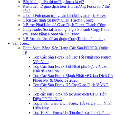
Bán khống trên thị trường forex là gì?
Kiếm tiền từ giao dịch trên Thị Trường Forex như thế
nào?
4 loại Lệnh quan trọng cần biết khi giao dịch Forex
Cách xác định xu hướng Thị Trường Forex
9 Bước Phải Làm để Giao Dịch Forex Thành Công
CopyTrade, Social Trading là gì? So sánh CopyTrade
với Trade bằng Robot và Tự Trade
3 Bước cần làm để áp dụng CopyTrade thành công
Sàn Forex
Danh Sách Bảng Xếp Hạng Các Sàn FOREX Quốc
Tế
Top Các Sàn Forex Hỗ Trợ Tốt Nhất cho Người
Việt Nam
Top Các Sàn Forex Tốt Nhất phù hợp với các
Nhà đầu tư Lớn
Top Các Sàn Forex Mạnh Nhất về Giao Dịch Cổ
Phiếu Mỹ & Quốc Tế 2026
Top Các Sàn Forex Hỗ Trợ Giao Dịch VÀNG
Tốt Nhất
Top các sàn Forex hỗ trợ giao dịch CFD Tiền
Điện Tử Tốt Nhất
Top 3 Sàn Giao Dịch Forex Tốt và Uy Tín Nhất
Hiện Nay
Top 10 Sàn Forex Uy Tín được cả Thế Giới tin