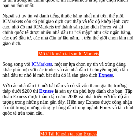
bạn an tâm nhất!
Ngoài sự uy tín và danh tiếng thuộc hàng nhất nhì trên thế giới,
ICMarkets còn có phí giao dịch cực thấp và tốc độ khớp lệnh cực
cao, nhờ đó mà ICMarkets trở thành sàn giao dịch Forex và tài
chính quốc tế được nhiều nhà đầu tư "cá mập" như các ngân hàng,
các quỹ đầu tư, các nhà đầu tư lâu năm,... trên thế giới chọn làm nơi
giao dịch.
Mở tài khoản tại sàn ICMarkets
Song song với
ICMarkets
, một sự lựa chọn uy tín và xứng đáng
khác phù hợp với các trader và các nhà đầu tư chuyên nghiệp lẫn
nhà đầu tư nhỏ lẻ mới bắt đầu đó là sàn giao dịch
Exness
.
Với các nhà đầu tư mới bắt đầu và có số vốn tham gia thị trường
thấp dưới $200 thì
Exness
là sàn uy tín phù hợp dành cho bạn. Tập
đoàn Exness được thành lập năm 2008 và phát triển với tốc độ ấn
tượng trong những năm gần đây. Hiện nay Exness được công nhận
là một trong những công ty hàng đầu trong ngành Forex và tài chính
quốc tế trên toàn cầu.
Mở Tài Khoản tại sàn Exness