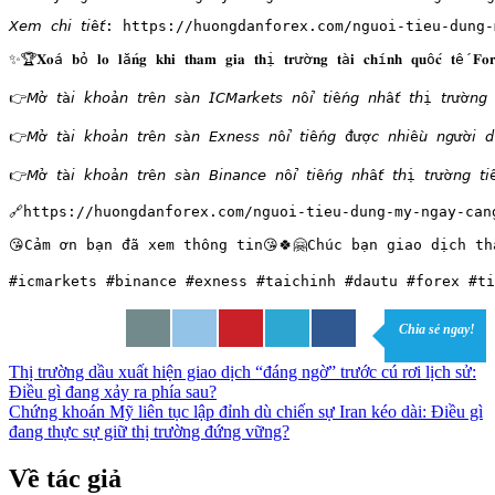
𝘟𝘦𝘮 𝘤𝘩𝘪 𝘵𝘪ế𝘵: https://huongdanforex.com/nguoi-tieu
✨🏆𝐗𝐨á 𝐛ỏ 𝐥𝐨 𝐥ắ𝐧𝐠 𝐤𝐡𝐢 𝐭𝐡𝐚𝐦 𝐠𝐢𝐚 𝐭𝐡ị 𝐭𝐫ườ𝐧𝐠 𝐭à𝐢 𝐜𝐡í𝐧𝐡 𝐪𝐮ố𝐜 𝐭ế 
👉𝘔ở 𝘵à𝘪 𝘬𝘩𝘰ả𝘯 𝘵𝘳ê𝘯 𝘴à𝘯 𝘐𝘊𝘔𝘢𝘳𝘬𝘦𝘵𝘴 𝘯ổ𝘪 𝘵𝘪ế𝘯𝘨 𝘯𝘩
👉𝘔ở 𝘵à𝘪 𝘬𝘩𝘰ả𝘯 𝘵𝘳ê𝘯 𝘴à𝘯 𝘌𝘹𝘯𝘦𝘴𝘴 𝘯ổ𝘪 𝘵𝘪ế𝘯𝘨 đượ𝘤 𝘯
👉𝘔ở 𝘵à𝘪 𝘬𝘩𝘰ả𝘯 𝘵𝘳ê𝘯 𝘴à𝘯 𝘉𝘪𝘯𝘢𝘯𝘤𝘦 𝘯ổ𝘪 𝘵𝘪ế𝘯𝘨 𝘯𝘩ấ𝘵 𝘵
🔗https://huongdanforex.com/nguoi-tieu-dung-my-ngay-can
😘Cảm ơn bạn đã xem thông tin😘🍀🤗Chúc bạn giao dịch th
#icmarkets #binance #exness #taichinh #dautu #forex #ti
Điều
Chia sẻ ngay!
hướng
bài
Thị trường dầu xuất hiện giao dịch “đáng ngờ” trước cú rơi lịch sử:
Điều gì đang xảy ra phía sau?
viết
Chứng khoán Mỹ liên tục lập đỉnh dù chiến sự Iran kéo dài: Điều gì
đang thực sự giữ thị trường đứng vững?
Về tác giả