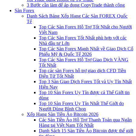
3 Bước cần làm để áp dụng CopyTrade thành công
Sàn Forex
Danh Sách Bảng Xếp Hạng Các Sàn FOREX Quốc
Tế
Top Các Sàn Forex Hỗ Trợ Tốt Nhất cho Người
Việt Nam
Top Các Sàn Forex Tốt Nhất phù hợp với các
Nhà đầu tư Lớn
Top Các Sàn Forex Mạnh Nhất về Giao Dịch Cổ
Phiếu Mỹ & Quốc Tế 2026
Top Các Sàn Forex Hỗ Trợ Giao Dịch VÀNG
Tốt Nhất
Top các sàn Forex hỗ trợ giao dịch CFD Tiền
Điện Tử Tốt Nhất
Top 3 Sàn Giao Dịch Forex Tốt và Uy Tín Nhất
Hiện Nay
Top 10 Sàn Forex Uy Tín được cả Thế Giới tin
dùng
Top 10 Sàn Forex Uy Tín Nhất Thế Giới do
Người Dùng Bình Chọn
Xếp Hạng Sàn Tiền Ảo Bitcoin 2026
Các Sàn Tiền Ảo Hỗ Trợ Thanh Toán qua Ngân
Hàng tại Việt Nam Tốt Nhất
Danh Sách 15 Sàn Tiền Ảo Bitcoin được thế giới