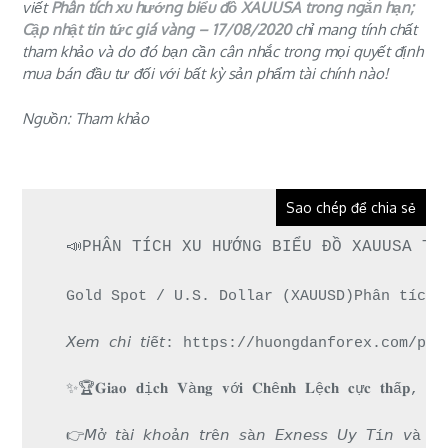
viết
Phân tích xu hướng biểu đồ XAUUSA trong ngắn hạn;
Cập nhật tin tức giá vàng – 17/08/2020
chỉ mang tính chất
tham khảo và do đó bạn cần cân nhắc trong mọi quyết định
mua bán đầu tư đối với bất kỳ sản phẩm tài chính nào!
Nguồn: Tham khảo
Sao chép để chia sẻ
📣PHÂN TÍCH XU HƯỚNG BIỂU ĐỒ XAUUSA TR
Gold Spot / U.S. Dollar (XAUUSD)Phân tích 
𝘟𝘦𝘮 𝘤𝘩𝘪 𝘵𝘪ế𝘵: https://huongdanforex.
✨🏆𝐆𝐢𝐚𝐨 𝐝ị𝐜𝐡 𝐕à𝐧𝐠 𝐯ớ𝐢 𝐂𝐡ê𝐧𝐡 𝐋ệ𝐜𝐡 𝐜ự𝐜 𝐭𝐡ấ𝐩, 𝐓𝐡
👉𝘔ở 𝘵à𝘪 𝘬𝘩𝘰ả𝘯 𝘵𝘳ê𝘯 𝘴à𝘯 𝘌𝘹𝘯𝘦𝘴𝘴 𝘜