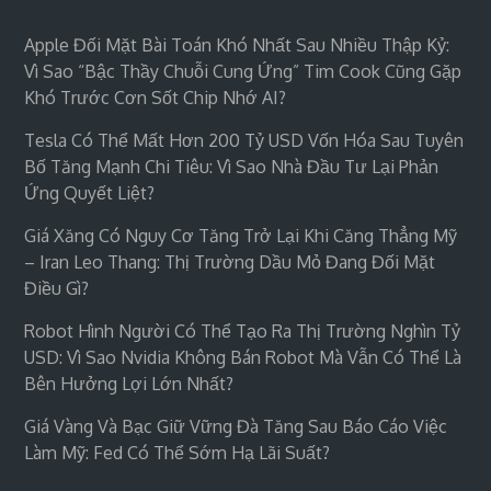
Apple Đối Mặt Bài Toán Khó Nhất Sau Nhiều Thập Kỷ:
Vì Sao “bậc Thầy Chuỗi Cung Ứng” Tim Cook Cũng Gặp
Khó Trước Cơn Sốt Chip Nhớ AI?
Tesla Có Thể Mất Hơn 200 Tỷ USD Vốn Hóa Sau Tuyên
Bố Tăng Mạnh Chi Tiêu: Vì Sao Nhà Đầu Tư Lại Phản
Ứng Quyết Liệt?
Giá Xăng Có Nguy Cơ Tăng Trở Lại Khi Căng Thẳng Mỹ
– Iran Leo Thang: Thị Trường Dầu Mỏ Đang Đối Mặt
Điều Gì?
Robot Hình Người Có Thể Tạo Ra Thị Trường Nghìn Tỷ
USD: Vì Sao Nvidia Không Bán Robot Mà Vẫn Có Thể Là
Bên Hưởng Lợi Lớn Nhất?
Giá Vàng Và Bạc Giữ Vững Đà Tăng Sau Báo Cáo Việc
Làm Mỹ: Fed Có Thể Sớm Hạ Lãi Suất?