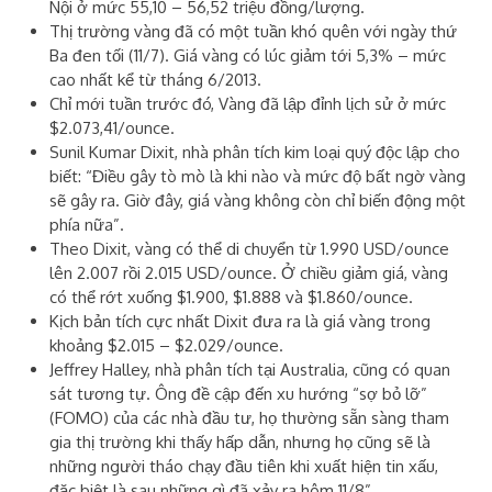
Nội ở mức 55,10 – 56,52 triệu đồng/lượng.
Thị trường vàng đã có một tuần khó quên với ngày thứ
Ba đen tối (11/7). Giá vàng có lúc giảm tới 5,3% – mức
cao nhất kể từ tháng 6/2013.
Chỉ mới tuần trước đó, Vàng đã lập đỉnh lịch sử ở mức
$2.073,41/ounce.
Sunil Kumar Dixit, nhà phân tích kim loại quý độc lập cho
biết: “Điều gây tò mò là khi nào và mức độ bất ngờ vàng
sẽ gây ra. Giờ đây, giá vàng không còn chỉ biến động một
phía nữa”.
Theo Dixit, vàng có thể di chuyển từ 1.990 USD/ounce
lên 2.007 rồi 2.015 USD/ounce. Ở chiều giảm giá, vàng
có thể rớt xuống $1.900, $1.888 và $1.860/ounce.
Kịch bản tích cực nhất Dixit đưa ra là giá vàng trong
khoảng $2.015 – $2.029/ounce.
Jeffrey Halley, nhà phân tích tại Australia, cũng có quan
sát tương tự. Ông đề cập đến xu hướng “sợ bỏ lỡ”
(FOMO) của các nhà đầu tư, họ thường sẵn sàng tham
gia thị trường khi thấy hấp dẫn, nhưng họ cũng sẽ là
những người tháo chạy đầu tiên khi xuất hiện tin xấu,
đặc biệt là sau những gì đã xảy ra hôm 11/8”.