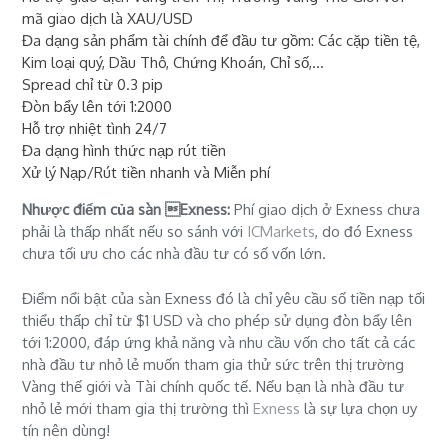
mã giao dịch là XAU/USD
Đa dạng sản phẩm tài chính để đầu tư gồm: Các cặp tiền tệ,
Kim loại quý, Dầu Thô, Chứng Khoán, Chỉ số,...
Spread chỉ từ 0.3 pip
Đòn bẩy lên tới 1:2000
Hỗ trợ nhiệt tình 24/7
Đa dạng hình thức nạp rút tiền
Xử lý Nạp/Rút tiền nhanh và Miễn phí
Nhược điểm của sàn Exness:
Phí giao dịch ở Exness chưa
phải là thấp nhất nếu so sánh với
ICMarkets
, do đó Exness
chưa tối ưu cho các nhà đầu tư có số vốn lớn.
Điểm nổi bật của sàn Exness đó là chỉ yêu cầu số tiền nạp tối
thiểu thấp chỉ từ $1 USD và cho phép sử dụng đòn bẩy lên
tới 1:2000, đáp ứng khả năng và nhu cầu vốn cho tất cả các
nhà đầu tư nhỏ lẻ muốn tham gia thử sức trên thị trường
Vàng thế giới và Tài chính quốc tế. Nếu bạn là nhà đầu tư
nhỏ lẻ mới tham gia thị trường thì
Exness
là sự lựa chọn uy
tín nên dùng!