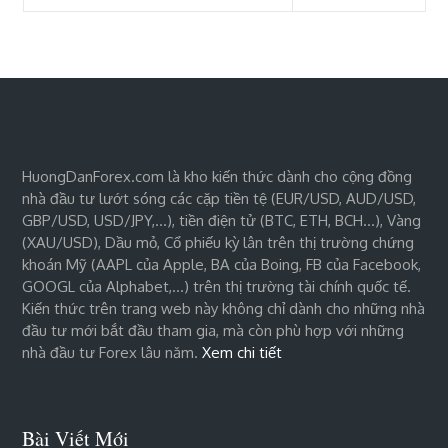
HuongDanForex.com là kho kiến thức dành cho cộng đồng
nhà đầu tư lướt sóng các cặp tiền tệ (EUR/USD, AUD/USD,
GBP/USD, USD/JPY,…), tiền điện tử (BTC, ETH, BCH…), Vàng
(XAU/USD), Dầu mỏ, Cổ phiếu kỳ lân trên thị trường chứng
khoán Mỹ (AAPL của Apple, BA của Boing, FB của Facebook,
GOOGL của Alphabet,…) trên thị trường tài chính quốc tế.
Kiến thức trên trang web này không chỉ dành cho những nhà
đầu tư mới bắt đầu tham gia, mà còn phù hợp với những
nhà đầu tư Forex lâu năm.
Xem chi tiết
Bài Viết Mới