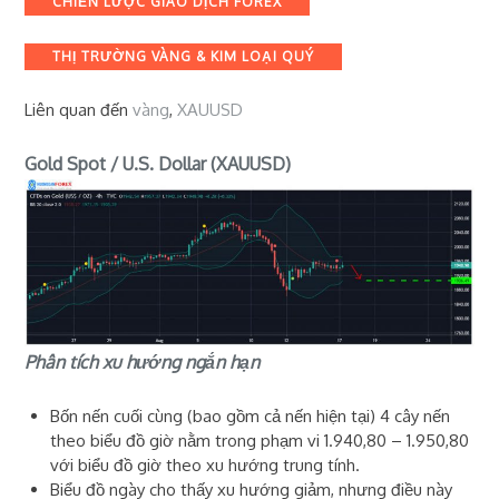
CHIẾN LƯỢC GIAO DỊCH FOREX
THỊ TRƯỜNG VÀNG & KIM LOẠI QUÝ
Liên quan đến
vàng
,
XAUUSD
Gold Spot / U.S. Dollar (XAUUSD)
Phân tích xu hướng ngắn hạn
Bốn nến cuối cùng (bao gồm cả nến hiện tại) 4 cây nến
theo biểu đồ giờ nằm ​​trong phạm vi 1.940,80 – 1.950,80
với biểu đồ giờ theo xu hướng trung tính.
Biểu đồ ngày cho thấy xu hướng giảm, nhưng điều này