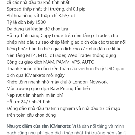
cả các nhà đầu tư khó tính nhất
Spread thấp nhất thị trường, chỉ 0.1 pip
Phí hoa hồng rất thấp, chỉ 3.5$/lot
Tỷ lệ đòn bẩy 1:500
Đa dạng tài khoản để chọn lựa
Hỗ trợ tính năng CopyTrade trên nền tảng cTrader, cho
phép nhà đầu tư sao chép lệnh giao dịch của các trader nổi
tiếng hoặc bán tín hiệu giao dịch cho các nhà đầu tư khác
Nền tảng MT4, MT5, cTrader, WebTrader thông dụng
Công cụ giao dịch MAM, PAMM, VPS, AUTO
Thanh khoản dồi dào trên toàn cầu với hơn 15 tỷ USD giao
dịch qua ICMarkets mỗi ngày
Khớp lệnh nhanh nhờ máy chủ ở London, Newyork
Môi trường giao dịch Raw Pricing tân tiến
Nạp rút tiền nhanh, miễn phí
Hỗ trợ 24/7 nhiệt tình
Đông đảo nhà đầu tư kinh nghiệm và nhà đầu tư cá mập
trên toàn cầu chọn dùng
Nhược điểm của sàn ICMarkets:
Vì là sàn nổi tiếng và minh
bạch cũng như phí giao dịch thấp nhất thị trường nên sàn ít