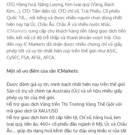
CFD, Hàng hoá, Năng Lượng, Kim loại quý (Vàng, Bạch
Kim,...), CFD Tiền điện tử, CFD chỉ số, Trái Phiếu, Cổ phiếu
Quốc Tế,... nổi tiếng và được nhiều người chọn dùng nhất
hiện nay tại Úc, Châu Âu, Châu Á và nhiều nước khác.
ICMarkets
cung cấp cho khách hàng nền tảng giao dịch tiên
tiến, kết nối có độ trễ thấp và thanh khoản vượt trội. Cho
đến nay IC Markets đã nhận được nhiều chứng chỉ và giấy
phép tốt và uy tín nhất hiện nay trên thế giới như ASIC,
CySEC, FSA, AFSL, AFCA.
Một số ưu điểm của sàn ICMarkets:
Được đánh giá uy tín, minh bạch nhất hiện nay trên thế giới
Sàn có trụ sở chính tại Australia (Úc) và sở hữu nhiều giấy
phép uy tín của thế giới.
Hỗ trợ giao dịch Vàng trên Thị Trường Vàng Thế Giới với
mã giao dịch là XAU/USD
Hỗ trợ giao dịch hơn 60 cặp tiền tệ, Chỉ số, hàng hoá, kim
loại quý, tiền ảo, 460+ cổ phiếu đầu ngành ở Mỹ, Úc và Châu
Âu... giúp đa dạng hoá kênh đầu tư đáp ứng khẩu vị của tất