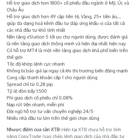
Hỗ trợ giao dịch hơn 1800+ cổ phiếu đầu ngành ở Mỹ, Úc và
Châu Âu
Hỗ trợ giao dịch hơn 49 cặp tiền tệ, Vàng, 25+ tiền ảo,...
giúp đa dạng hoá kênh đầu tư đáp ứng khẩu vị của tất cả
các nhà đầu tư khó tính nhất
Nền tảng xStation 5 tối ưu cho người dùng, được đánh giá
là nền tảng giao dịch thông minh và hiện đại nhất hiện nay
Có hỗ trợ MT4 là một nền tảng giao dịch khá phổ biến trên
thế giới
Tốc độ khớp lệnh cực nhanh
Không bị báo giá lại ngay cả khi thị trường biến động mạnh
Cung cấp thanh khoản cấp 1 cho người dùng
Spread chỉ từ 0.28 pip
Tỷ lệ đòn bẩy 1:500
Phí giao dịch cổ phiếu chỉ 0.08%
Nạp rút tiền nhanh, miễn phí
Đội ngũ hỗ trợ tư vấn chuyên nghiệp 24/5
Nhiều nhà đầu tư lớn trên thế giới chọn dùng
Nhược điểm của sàn XTB:
Hiện tại XTB chưa hỗ trợ tính
năng CopyTrade (sao chép lệnh giao dịch của nhà đầu tư