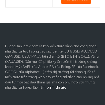
HuongDanForex.com là kho kiến thức dành cho cộng đồng
nhà đầu tư lướt sóng các cặp tiền tệ (EUR/USD, AUD/USD,
GBP/USD, USD/JPY,…), tiền điện tử (BTC, ETH, BCH…), Vàng
(XAU/USD), Dầu mỏ, Cổ phiếu kỳ lân trên thị trường chứng
khoán Mỹ (AAPL của Apple, BA của Boing, FB của Facebook,
GOOGL của Alphabet,…) trên thị trường tài chính quốc tế.
Kiến thức trên trang web này không chỉ dành cho những nhà
đầu tư mới bắt đầu tham gia, mà còn phù hợp với những
nhà đầu tư Forex lâu năm.
Xem chi tiết