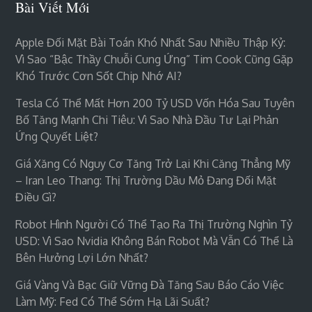
Bài Viết Mới
Apple Đối Mặt Bài Toán Khó Nhất Sau Nhiều Thập Kỷ:
Vì Sao “bậc Thầy Chuỗi Cung Ứng” Tim Cook Cũng Gặp
Khó Trước Cơn Sốt Chip Nhớ AI?
Tesla Có Thể Mất Hơn 200 Tỷ USD Vốn Hóa Sau Tuyên
Bố Tăng Mạnh Chi Tiêu: Vì Sao Nhà Đầu Tư Lại Phản
Ứng Quyết Liệt?
Giá Xăng Có Nguy Cơ Tăng Trở Lại Khi Căng Thẳng Mỹ
– Iran Leo Thang: Thị Trường Dầu Mỏ Đang Đối Mặt
Điều Gì?
Robot Hình Người Có Thể Tạo Ra Thị Trường Nghìn Tỷ
USD: Vì Sao Nvidia Không Bán Robot Mà Vẫn Có Thể Là
Bên Hưởng Lợi Lớn Nhất?
Giá Vàng Và Bạc Giữ Vững Đà Tăng Sau Báo Cáo Việc
Làm Mỹ: Fed Có Thể Sớm Hạ Lãi Suất?