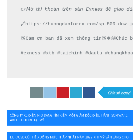
👉𝘔ở 𝘵à𝘪 𝘬𝘩𝘰ả𝘯 𝘵𝘳ê𝘯 𝘴à𝘯 𝘌𝘹𝘯𝘦𝘴𝘴 để 𝘨
🔗https://huongdanforex.com/sp-500-dow-jon
😘Cảm ơn bạn đã xem thông tin😘🍀🤗Chúc bạn
#exness #xtb #taichinh #dautu #chungkhoan 
Chia sẻ ngay!
Điều
CÔNG TY XE ĐIỆN NIO ĐANG TÌM KIẾM MỘT GIÁM ĐỐC ĐIỀU HÀNH SOFTWARE
ARCHITECTURE TẠI MỸ
hướng
bài
EUR/USD CÓ THỂ XUỐNG MỨC THẤP NHẤT NĂM 2022 KHI MỸ SẴN SÀNG CHO