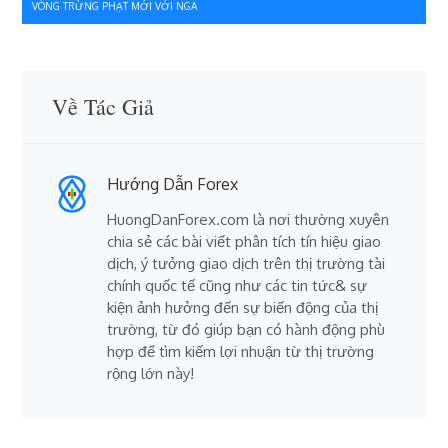
VÒNG TRỪNG PHẠT MỚI VỚI NGA
viết
Về Tác Giả
Hướng Dẫn Forex
HuongDanForex.com là nơi thường xuyên
chia sẻ các bài viết phân tích tín hiệu giao
dịch, ý tưởng giao dịch trên thị trường tài
chính quốc tế cũng như các tin tức& sự
kiện ảnh hưởng đến sự biến động của thị
trường, từ đó giúp bạn có hành động phù
hợp để tìm kiếm lợi nhuận từ thị trường
rộng lớn này!