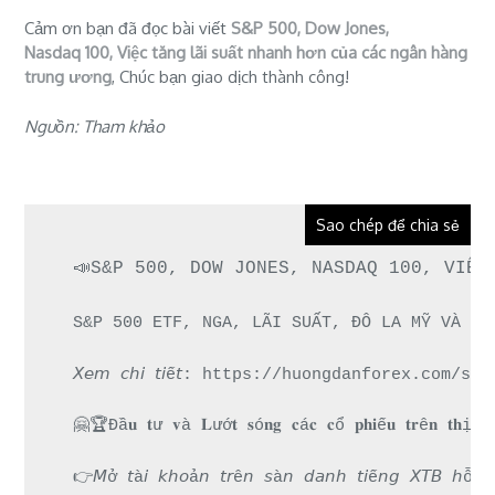
Cảm ơn bạn đã đọc bài viết
S&P 500, Dow Jones,
Nasdaq 100, Việc tăng lãi suất nhanh hơn của các ngân hàng
trung ương
, Chúc bạn giao dịch thành công!
Nguồn: Tham khảo
Sao chép để chia sẻ
📣S&P 500, DOW JONES, NASDAQ 100, VIỆC
S&P 500 ETF, NGA, LÃI SUẤT, ĐÔ LA MỸ VÀ US
𝘟𝘦𝘮 𝘤𝘩𝘪 𝘵𝘪ế𝘵: https://huongdanforex.
🤗🏆Đầ𝐮 𝐭ư 𝐯à 𝐋ướ𝐭 𝐬ó𝐧𝐠 𝐜á𝐜 𝐜ổ 𝐩𝐡𝐢ế𝐮 𝐭𝐫ê𝐧 𝐭𝐡ị 𝐭
👉𝘔ở 𝘵à𝘪 𝘬𝘩𝘰ả𝘯 𝘵𝘳ê𝘯 𝘴à𝘯 𝘥𝘢𝘯𝘩 𝘵𝘪ế𝘯𝘨 𝘟𝘛