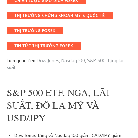
CHIẾN LƯỢC GIAO DỊCH FOREX
THỊ TRƯỜNG CHỨNG KHOÁN MỸ & QUỐC TẾ
THỊ TRƯỜNG FOREX
TIN TỨC THỊ TRƯỜNG FOREX
Liên quan đến
Dow Jones
,
Nasdaq 100
,
S&P 500
,
tăng lãi
suất
S&P 500 ETF, NGA, LÃI
SUẤT, ĐÔ LA MỸ VÀ
USD/JPY
Dow Jones tăng và
Nasdaq
100 giảm;
CAD/JPY
giảm