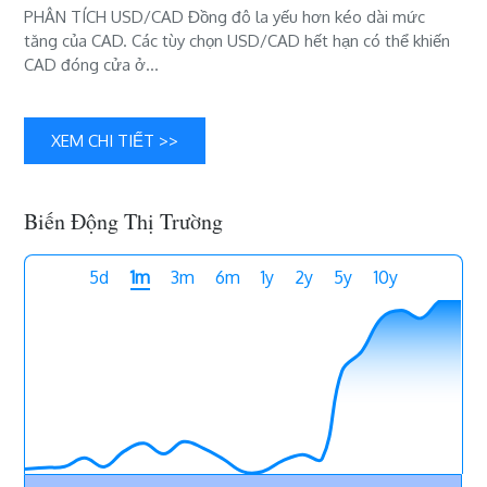
PHÂN TÍCH USD/CAD Đồng đô la yếu hơn kéo dài mức
định
tăng của CAD. Các tùy chọn USD/CAD hết hạn có thể khiến
của
CAD đóng cửa ở…
BOC
XEM CHI TIẾT >>
Biến Động Thị Trường
5d
1m
3m
6m
1y
2y
5y
10y