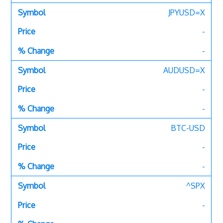
JPYUSD=X
-
-
AUDUSD=X
-
-
BTC-USD
-
-
^SPX
-