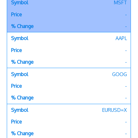
MSFT
-
-
AAPL
-
-
GOOG
-
-
EURUSD=X
-
-