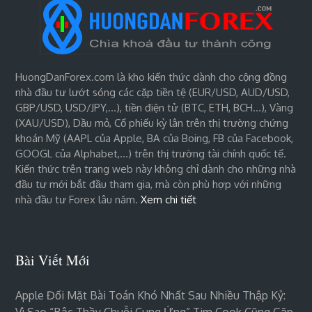
HuongDanForex.com là kho kiến thức dành cho cộng đồng
nhà đầu tư lướt sóng các cặp tiền tệ (EUR/USD, AUD/USD,
GBP/USD, USD/JPY,…), tiền điện tử (BTC, ETH, BCH…), Vàng
(XAU/USD), Dầu mỏ, Cổ phiếu kỳ lân trên thị trường chứng
khoán Mỹ (AAPL của Apple, BA của Boing, FB của Facebook,
GOOGL của Alphabet,…) trên thị trường tài chính quốc tế.
Kiến thức trên trang web này không chỉ dành cho những nhà
đầu tư mới bắt đầu tham gia, mà còn phù hợp với những
nhà đầu tư Forex lâu năm.
Xem chi tiết
Bài Viết Mới
Apple Đối Mặt Bài Toán Khó Nhất Sau Nhiều Thập Kỷ:
Vì Sao “bậc Thầy Chuỗi Cung Ứng” Tim Cook Cũng Gặp