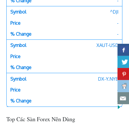
-
^DJI
-
-
XAUT-USD
-
-
DX-Y.NYB
-
-
Top Các Sàn Forex Nên Dùng