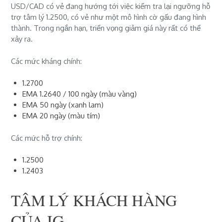
USD/CAD có vẻ đang hướng tới việc kiểm tra lại ngưỡng hỗ
trợ
tâm lý
1.2500,
có vẻ như một mô hình cờ gấu đang hình
thành.
Trong ngắn hạn, triển vọng giảm giá này rất có thể
xảy ra.
Các mức kháng chính:
1.2700
EMA
1.2640 / 100 ngày
(màu vàng)
EMA
5
0 ngày
(
xanh lam
)
EMA
20 ngày
(màu tím)
Các mức hỗ trợ chính:
1.2500
1.2403
TÂM LÝ KHÁCH HÀNG
CỦA IG