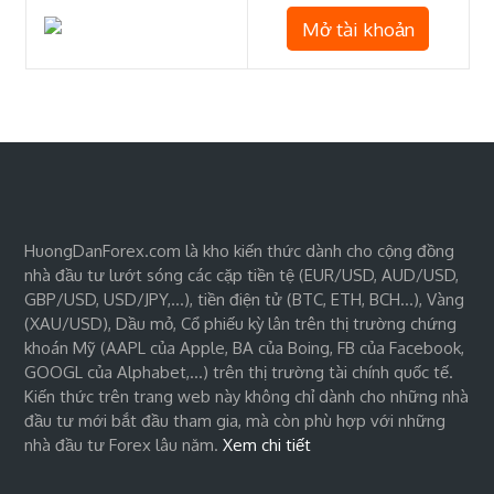
Mở tài khoản
HuongDanForex.com là kho kiến thức dành cho cộng đồng
nhà đầu tư lướt sóng các cặp tiền tệ (EUR/USD, AUD/USD,
GBP/USD, USD/JPY,…), tiền điện tử (BTC, ETH, BCH…), Vàng
(XAU/USD), Dầu mỏ, Cổ phiếu kỳ lân trên thị trường chứng
khoán Mỹ (AAPL của Apple, BA của Boing, FB của Facebook,
GOOGL của Alphabet,…) trên thị trường tài chính quốc tế.
Kiến thức trên trang web này không chỉ dành cho những nhà
đầu tư mới bắt đầu tham gia, mà còn phù hợp với những
nhà đầu tư Forex lâu năm.
Xem chi tiết