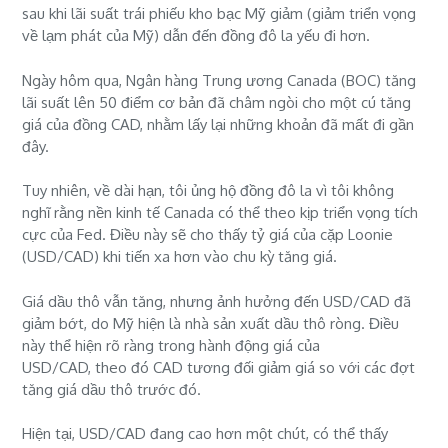
sau khi lãi suất trái phiếu kho bạc Mỹ giảm (giảm triển vọng
về
lạm phát
của Mỹ
)
dẫn đến
đồng đô la
yếu đi hơn.
Ngày hôm qua,
Ngân hàng Trung ương Canada (BOC)
tăng
lãi suất lên 50 điểm cơ bản đã châm ngòi cho một cú tăng
giá của đồng CAD, nhằm lấy lại những khoản đã mất đi gần
đây.
Tuy nhiên, về dài hạn, tôi ủng hộ đồng đô la vì tôi không
nghĩ rằng nền kinh tế Canada có thể theo kịp
triển vọng tích
cực của
Fed.
Điều này sẽ cho thấy tỷ giá của cặp Loonie
(USD/CAD) khi tiến xa hơn vào chu kỳ tăng giá.
Giá dầu thô
vẫn tăng, nhưng ảnh hưởng đến USD/CAD đã
giảm bớt, do Mỹ hiện là nhà sản xuất dầu thô ròng.
Điều
này thể hiện rõ ràng trong hành động giá của
USD/CAD,
theo đó CAD tương đối giảm giá so với các đợt
tăng giá dầu thô trước đó.
Hiện tại, USD/CAD đang cao hơn một chút, có thể thấy