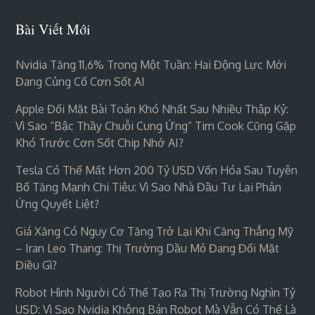
Bài Viết Mới
Nvidia Tăng 11,6% Trong Một Tuần: Hai Động Lực Mới
Đang Củng Cố Cơn Sốt AI
Apple Đối Mặt Bài Toán Khó Nhất Sau Nhiều Thập Kỷ:
Vì Sao “bậc Thầy Chuỗi Cung Ứng” Tim Cook Cũng Gặp
Khó Trước Cơn Sốt Chip Nhớ AI?
Tesla Có Thể Mất Hơn 200 Tỷ USD Vốn Hóa Sau Tuyên
Bố Tăng Mạnh Chi Tiêu: Vì Sao Nhà Đầu Tư Lại Phản
Ứng Quyết Liệt?
Giá Xăng Có Nguy Cơ Tăng Trở Lại Khi Căng Thẳng Mỹ
– Iran Leo Thang: Thị Trường Dầu Mỏ Đang Đối Mặt
Điều Gì?
Robot Hình Người Có Thể Tạo Ra Thị Trường Nghìn Tỷ
USD: Vì Sao Nvidia Không Bán Robot Mà Vẫn Có Thể Là