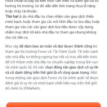
chưa chuẩn bị đầy đủ kiến thức cần thiết và đánh giá sai xu
hướng thị trường, từ đó dẫn đến tình trạng thua lỗ nặng
hoặc cháy tài khoản.
Thứ hai
là do nhà đầu tư chọn nhầm sàn giao dịch thiếu
minh bạch, hoặc tham gia các mô hình đầu tư lừa đảo, hoặc
tham gia vào các sàn giao dịch lừa đảo được xây dựng
nhằm mục đích lôi kéo nhà đầu tư tham gia nhưng không
cho rút tiền ra.
Như vậy
để đảm bảo an toàn và đạt được thành công
khi
tham gia thị trường Forex và Tài Chính Quốc Tế, bên cạnh
việc nhà đầu tư không ngừng học hỏi và trau dồi kiến thức
để trở thành một nhà đầu tư chuyên nghiệp trong lĩnh vực
tài chính quốc tế, thì việc
chọn đúng sàn giao dịch có uy tín
và có danh tiếng trên thế giới là vô cùng quan trọng
. Một
trong những sàn giao dịch Forex và tài chính quốc tế được
đánh giá là uy tín và minh bạch nhất hiện nay trên thế giới
đó chính là
ICMarkets
.