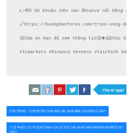
👉𝘔ở 𝘵à𝘪 𝘬𝘩𝘰ả𝘯 𝘵𝘳ê𝘯 𝘴à𝘯 𝘉𝘪𝘯𝘢𝘯𝘤𝘦 𝘯ổ𝘪 𝘵
🔗https://huongdanforex.com/trien-vong-do-
😘Cảm ơn bạn đã xem thông tin😘🍀🤗Chúc bạn
#icmarkets #binance #exness #taichinh #dau
Chia sẻ ngay!
Điều
ETSY STRIKE – ETSY BỊ TẨY CHAY BỞI CÁC NHÀ BÁN. CHUYỆN GÌ VẬY?
hướng
7 CỔ PHIẾU CÓ TỶ SUẤT SINH LỜI CỔ TỨC CAO NHẤT MÀ WARREN BUFFETT SỞ
HỮU