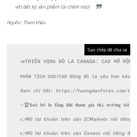
với bất kỳ sản phẩm tài chính nào!
Nguồn: Tham khảo
Sao chép để chia sẻ
📣TRIỂN VỌNG ĐÔ LA CANADA: CAD MỞ RỘNG
PHÂN TÍCH USD/CAD Đồng đô la yếu hơn kéo d
𝘟𝘦𝘮 𝘤𝘩𝘪 𝘵𝘪ế𝘵: https://huongdanforex.c
✨🏆𝐗𝐨á 𝐛ỏ 𝐥𝐨 𝐥ắ𝐧𝐠 𝐤𝐡𝐢 𝐭𝐡𝐚𝐦 𝐠𝐢𝐚 𝐭𝐡ị 𝐭𝐫ườ𝐧𝐠 𝐭à𝐢 
👉𝘔ở 𝘵à𝘪 𝘬𝘩𝘰ả𝘯 𝘵𝘳ê𝘯 𝘴à𝘯 𝘐𝘊𝘔𝘢𝘳𝘬𝘦𝘵𝘴 𝘯
👉𝘔ở 𝘵à𝘪 𝘬𝘩𝘰ả𝘯 𝘵𝘳ê𝘯 𝘴à𝘯 𝘌𝘹𝘯𝘦𝘴𝘴 𝘯ổ𝘪 