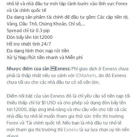
nhỏ lẻ và nhà đầu tư mới tập tành bước vào lĩnh vực Forex
và tài chính quốc tế
Đa dạng sản phẩm tài chính để đầu tư gồm: Các cặp tiền tệ,
Vàng, Dầu Thô, Chứng Khoán, Chỉ số,...
Spread chỉ từ 0.3 pip
Đòn bẩy lên tới 1:2000
Hỗ trợ nhiệt tình 24/7
Đa dạng hình thức nạp rút tiền
Xử lý Nạp/Rút tiền nhanh và Miễn phí
Nhược điểm của sàn Exness:
Phí giao dịch ở Exness chưa
phải là thấp nhất nếu so sánh với
ICMarkets
, do đó Exness
chưa tối ưu cho các nhà đầu tư có số vốn lớn.
Điểm nổi bật của sàn Exness đó là chỉ yêu cầu số tiền nạp tối
thiểu thấp chỉ từ $1 USD và cho phép sử dụng đòn bẩy lên
tới 1:2000, đáp ứng khả năng và nhu cầu vốn cho tất cả các
nhà đầu tư nhỏ lẻ muốn tham gia thử sức trên thị trường
Forex và Tài chính quốc tế. Nếu bạn là nhà đầu tư nhỏ lẻ
mới tham gia thị trường thì
Exness
là sự lựa chọn uy tín nên
dùng!