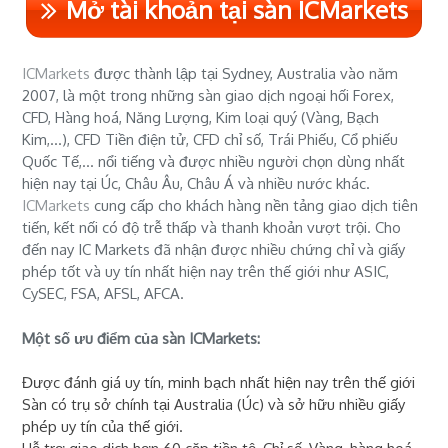
Mở tài khoản tại sàn ICMarkets
ICMarkets
được thành lập tại Sydney, Australia vào năm
2007, là một trong những sàn giao dịch ngoại hối Forex,
CFD, Hàng hoá, Năng Lượng, Kim loại quý (Vàng, Bạch
Kim,...), CFD Tiền điện tử, CFD chỉ số, Trái Phiếu, Cổ phiếu
Quốc Tế,... nổi tiếng và được nhiều người chọn dùng nhất
hiện nay tại Úc, Châu Âu, Châu Á và nhiều nước khác.
ICMarkets
cung cấp cho khách hàng nền tảng giao dịch tiên
tiến, kết nối có độ trễ thấp và thanh khoản vượt trội. Cho
đến nay IC Markets đã nhận được nhiều chứng chỉ và giấy
phép tốt và uy tín nhất hiện nay trên thế giới như ASIC,
CySEC, FSA, AFSL, AFCA.
Một số ưu điểm của sàn ICMarkets:
Được đánh giá uy tín, minh bạch nhất hiện nay trên thế giới
Sàn có trụ sở chính tại Australia (Úc) và sở hữu nhiều giấy
phép uy tín của thế giới.