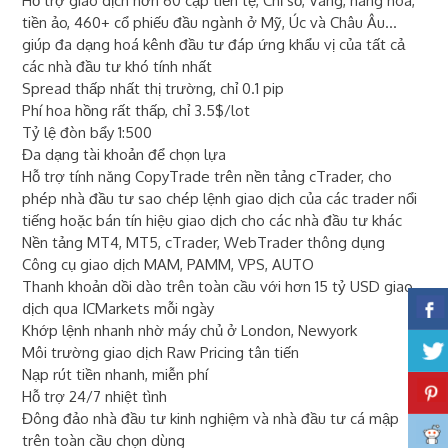
Hỗ trợ giao dịch hơn 60 cặp tiền tệ, Chỉ số, Vàng, hàng hoá,
tiền ảo, 460+ cổ phiếu đầu ngành ở Mỹ, Úc và Châu Âu...
giúp đa dạng hoá kênh đầu tư đáp ứng khẩu vị của tất cả
các nhà đầu tư khó tính nhất
Spread thấp nhất thị trường, chỉ 0.1 pip
Phí hoa hồng rất thấp, chỉ 3.5$/lot
Tỷ lệ đòn bẩy 1:500
Đa dạng tài khoản để chọn lựa
Hỗ trợ tính năng CopyTrade trên nền tảng cTrader, cho
phép nhà đầu tư sao chép lệnh giao dịch của các trader nổi
tiếng hoặc bán tín hiệu giao dịch cho các nhà đầu tư khác
Nền tảng MT4, MT5, cTrader, WebTrader thông dụng
Công cụ giao dịch MAM, PAMM, VPS, AUTO
Thanh khoản dồi dào trên toàn cầu với hơn 15 tỷ USD giao
dịch qua ICMarkets mỗi ngày
Khớp lệnh nhanh nhờ máy chủ ở London, Newyork
Môi trường giao dịch Raw Pricing tân tiến
Nạp rút tiền nhanh, miễn phí
Hỗ trợ 24/7 nhiệt tình
Đông đảo nhà đầu tư kinh nghiệm và nhà đầu tư cá mập
trên toàn cầu chọn dùng