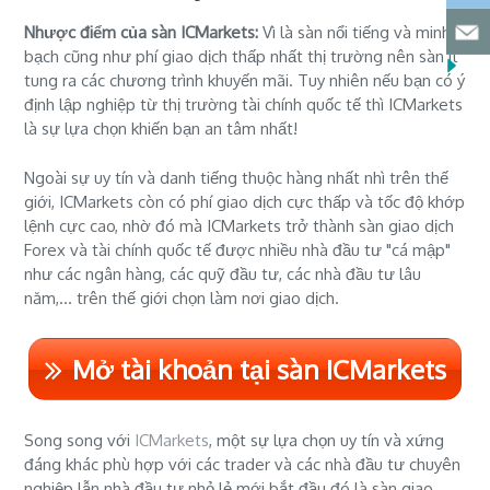
Nhược điểm của sàn ICMarkets:
Vì là sàn nổi tiếng và minh
bạch cũng như phí giao dịch thấp nhất thị trường nên sàn ít
tung ra các chương trình khuyến mãi. Tuy nhiên nếu bạn có ý
định lập nghiệp từ thị trường tài chính quốc tế thì ICMarkets
là sự lựa chọn khiến bạn an tâm nhất!
Ngoài sự uy tín và danh tiếng thuộc hàng nhất nhì trên thế
giới, ICMarkets còn có phí giao dịch cực thấp và tốc độ khớp
lệnh cực cao, nhờ đó mà ICMarkets trở thành sàn giao dịch
Forex và tài chính quốc tế được nhiều nhà đầu tư "cá mập"
như các ngân hàng, các quỹ đầu tư, các nhà đầu tư lâu
năm,... trên thế giới chọn làm nơi giao dịch.
Mở tài khoản tại sàn ICMarkets
Song song với
ICMarkets
, một sự lựa chọn uy tín và xứng
đáng khác phù hợp với các trader và các nhà đầu tư chuyên
nghiệp lẫn nhà đầu tư nhỏ lẻ mới bắt đầu đó là sàn giao