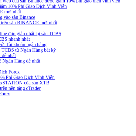
web của sàn Binance được giảm 10% phí giao dịch vĩnh viễn
ảm 10% Phí Giao Dịch Vĩnh Viễn
 mới nhất
 vào sàn Binance
in trên sàn BINANCE mới nhất
ne đơn giản nhất tại sàn TCBS
BS nhanh nhất
ới Tài khoản ngân hàng
 TCBS từ Ngân Hàng bất kỳ
 dễ nhất
ề Ngân Hàng dễ nhất
Dịch Forex
 Phí Giao Dịch Vĩnh Viễn
g xSTATION của sàn XTB
rên nền tảng cTrader
Forex