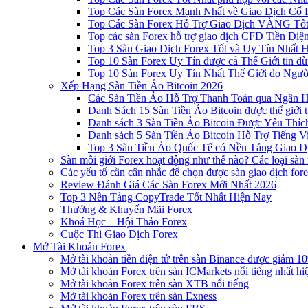
Top Các Sàn Forex Mạnh Nhất về Giao Dịch Cổ
Top Các Sàn Forex Hỗ Trợ Giao Dịch VÀNG Tốt
Top các sàn Forex hỗ trợ giao dịch CFD Tiền Điệ
Top 3 Sàn Giao Dịch Forex Tốt và Uy Tín Nhất 
Top 10 Sàn Forex Uy Tín được cả Thế Giới tin d
Top 10 Sàn Forex Uy Tín Nhất Thế Giới do Ngư
Xếp Hạng Sàn Tiền Ảo Bitcoin 2026
Các Sàn Tiền Ảo Hỗ Trợ Thanh Toán qua Ngân Hà
Danh Sách 15 Sàn Tiền Ảo Bitcoin được thế giới 
Danh sách 3 Sàn Tiền Ảo Bitcoin Được Yêu Thíc
Danh sách 5 Sàn Tiền Ảo Bitcoin Hỗ Trợ Tiếng Vi
Top 3 Sàn Tiền Ảo Quốc Tế có Nền Tảng Giao D
Sàn môi giới Forex hoạt động như thế nào? Các loại sàn
Các yếu tố cần cân nhắc để chọn được sàn giao dịch for
Review Đánh Giá Các Sàn Forex Mới Nhất 2026
Top 3 Nền Tảng CopyTrade Tốt Nhất Hiện Nay
Thưởng & Khuyến Mãi Forex
Khoá Học – Hội Thảo Forex
Cuộc Thi Giao Dịch Forex
Mở Tài Khoản Forex
Mở tài khoản tiền điện tử trên sàn Binance được giảm 10
Mở tài khoản Forex trên sàn ICMarkets nổi tiếng nhất hi
Mở tài khoản Forex trên sàn XTB nổi tiếng
Mở tài khoản Forex trên sàn Exness