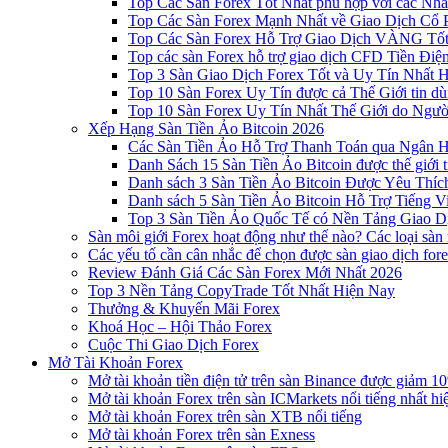
Top Các Sàn Forex Tốt Nhất phù hợp với các Nhà
Top Các Sàn Forex Mạnh Nhất về Giao Dịch Cổ
Top Các Sàn Forex Hỗ Trợ Giao Dịch VÀNG Tốt
Top các sàn Forex hỗ trợ giao dịch CFD Tiền Điệ
Top 3 Sàn Giao Dịch Forex Tốt và Uy Tín Nhất 
Top 10 Sàn Forex Uy Tín được cả Thế Giới tin d
Top 10 Sàn Forex Uy Tín Nhất Thế Giới do Ngư
Xếp Hạng Sàn Tiền Ảo Bitcoin 2026
Các Sàn Tiền Ảo Hỗ Trợ Thanh Toán qua Ngân Hà
Danh Sách 15 Sàn Tiền Ảo Bitcoin được thế giới 
Danh sách 3 Sàn Tiền Ảo Bitcoin Được Yêu Thíc
Danh sách 5 Sàn Tiền Ảo Bitcoin Hỗ Trợ Tiếng Vi
Top 3 Sàn Tiền Ảo Quốc Tế có Nền Tảng Giao D
Sàn môi giới Forex hoạt động như thế nào? Các loại sàn
Các yếu tố cần cân nhắc để chọn được sàn giao dịch for
Review Đánh Giá Các Sàn Forex Mới Nhất 2026
Top 3 Nền Tảng CopyTrade Tốt Nhất Hiện Nay
Thưởng & Khuyến Mãi Forex
Khoá Học – Hội Thảo Forex
Cuộc Thi Giao Dịch Forex
Mở Tài Khoản Forex
Mở tài khoản tiền điện tử trên sàn Binance được giảm 10
Mở tài khoản Forex trên sàn ICMarkets nổi tiếng nhất hi
Mở tài khoản Forex trên sàn XTB nổi tiếng
Mở tài khoản Forex trên sàn Exness