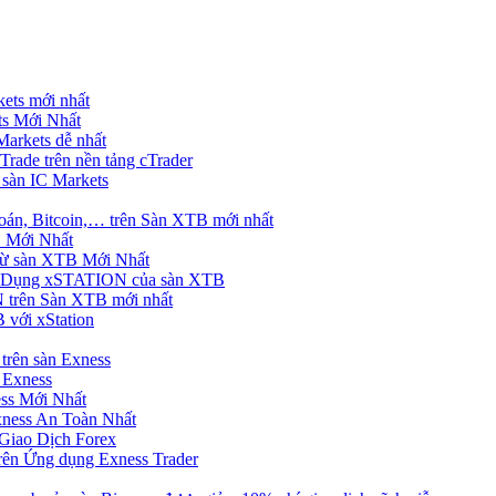
ets mới nhất
s Mới Nhất
rkets dễ nhất
rade trên nền tảng cTrader
 sàn IC Markets
án, Bitcoin,… trên Sàn XTB mới nhất
 Mới Nhất
ừ sàn XTB Mới Nhất
g Dụng xSTATION của sàn XTB
trên Sàn XTB mới nhất
 với xStation
trên sàn Exness
 Exness
ss Mới Nhất
xness An Toàn Nhất
Giao Dịch Forex
ên Ứng dụng Exness Trader