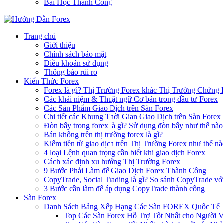
Bài Học Thành Công
Trang chủ
Giới thiệu
Chính sách bảo mật
Điều khoản sử dụng
Thông báo rủi ro
Kiến Thức Forex
Forex là gì? Thị Trường Forex khác Thị Trường Chứng
Các khái niệm & Thuật ngữ Cơ bản trong đầu tư Forex
Các Sản Phẩm Giao Dịch trên Sàn Forex
Chi tiết các Khung Thời Gian Giao Dịch trên Sàn Forex
Đòn bẩy trong forex là gì? Sử dụng đòn bẩy như thế nào
Bán khống trên thị trường forex là gì?
Kiếm tiền từ giao dịch trên Thị Trường Forex như thế nà
4 loại Lệnh quan trọng cần biết khi giao dịch Forex
Cách xác định xu hướng Thị Trường Forex
9 Bước Phải Làm để Giao Dịch Forex Thành Công
CopyTrade, Social Trading là gì? So sánh CopyTrade vớ
3 Bước cần làm để áp dụng CopyTrade thành công
Sàn Forex
Danh Sách Bảng Xếp Hạng Các Sàn FOREX Quốc Tế
Top Các Sàn Forex Hỗ Trợ Tốt Nhất cho Người 