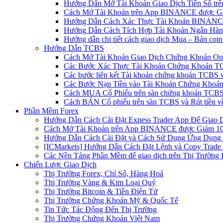
Hướng Dẫn Mở Tài Khoản Giao Dịch Tiền Số trên 
Cách Mở Tài Khoản trên App BINANCE được Gi
Hướng Dẫn Cách Xác Thực Tài Khoản BINANCE
Hướng Dẫn Cách Tích Hợp Tài Khoản Ngân Hàng
Hướng dẫn chi tiết cách giao dịch Mua – Bán co
Hướng Dẫn TCBS
Cách Mở Tài Khoản Giao Dịch Chứng Khoán Onli
Các Bước Xác Thực Tài Khoản Chứng Khoán TC
Các bước liên kết Tài khoản chứng khoán TCBS v
Các Bước Nạp Tiền vào Tài Khoản Chứng Khoán
Cách MUA Cổ Phiếu trên sàn chứng khoán TCBS
Cách BÁN Cổ phiếu trên sàn TCBS và Rút tiền v
Phần Mềm Forex
Hướng Dẫn Cách Cài Đặt Exness Trader App Để Giao 
Cách Mở Tài Khoản trên App BINANCE được Giảm 10%
Hướng Dẫn Cách Cài Đặt và Cách Sử Dụng Ứng Dụn
[ICMarkets] Hướng Dẫn Cách Đặt Lệnh và Copy Trade t
Các Nền Tảng Phần Mềm để giao dịch trên Thị Trường 
Chiến Lược Giao Dịch
Thị Trường Forex, Chỉ Số, Hàng Hoá
Thị Trường Vàng & Kim Loại Quý
Thị Trường Bitcoin & Tiền Điện Tử
Thị Trường Chứng Khoán Mỹ & Quốc Tế
Tin Tức Tác Động Đến Thị Trường
Thị Trường Chứng Khoán Việt Nam