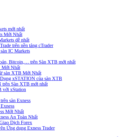
ets mới nhất
s Mới Nhất
rkets dễ nhất
rade trên nền tảng cTrader
 sàn IC Markets
án, Bitcoin,… trên Sàn XTB mới nhất
 Mới Nhất
ừ sàn XTB Mới Nhất
g Dụng xSTATION của sàn XTB
trên Sàn XTB mới nhất
 với xStation
trên sàn Exness
 Exness
ss Mới Nhất
xness An Toàn Nhất
Giao Dịch Forex
ên Ứng dụng Exness Trader