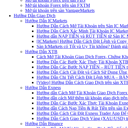
Mở tài khoản Forex trên sàn FBS
Mở tài khoản Forex trên sàn FXTM
Mở tài khoản trên sàn VantageMarkets
Hướng Dẫn Giao Dịch
Hướng Dẫn ICMarkets
Hướng Dẫn Cách Mở Tài Khoản trên Sàn IC Mark
Hướng Dẫn Cách Xác Minh Tài Khoản IC Market
Hướng dẫn NẠP TIỀN và RÚT TIỀN từ Sàn IC Ma
[ICMarkets] Hướng Dẫn Cách Đặt Lệnh và Copy T
Sàn IcMarkets có Tốt và Uy Tín không? Đánh giá
Hướng Dẫn XTB
Cách Mở Tài Khoản Giao Dịch Forex, Chứng Kho
Hướng Dẫn Các Bước Xác Thực Tài Khoản XTB
Hướng Dẫn Các Bước NẠP TIỀN – RÚT TIỀN t
Hướng Dẫn Cách Cài Đặt và Cách Sử Dụng Ứn
Hướng Dẫn Chi Tiết Cách Đặt Lệnh MUA – BÁN 
[Video] Hướng Dẫn Cách Giao Dịch trên sàn XTB
Hướng Dẫn Exness
Hướng dẫn Cách Mở Tài Khoản Giao Dịch Forex 
Hướng dẫn cách Mở thêm tài khoản giao dịch trên
Hướng Dẫn Các Bước Xác Thực Tài Khoản Exne
Hướng dẫn Cách Nạp Tiền & Rút Tiền trên sàn E
Hướng Dẫn Cách Cài Đặt Exness Trader App Để 
Hướng Dẫn Cách Giao Dịch Vàng (XAU/USD) tr
Hướng Dẫn Binance