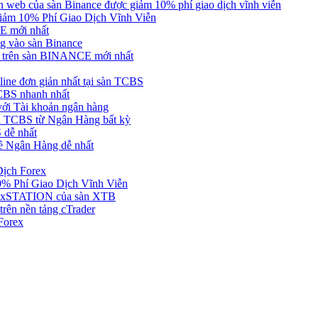
web của sàn Binance được giảm 10% phí giao dịch vĩnh viễn
ảm 10% Phí Giao Dịch Vĩnh Viễn
 mới nhất
 vào sàn Binance
in trên sàn BINANCE mới nhất
ne đơn giản nhất tại sàn TCBS
BS nhanh nhất
ới Tài khoản ngân hàng
 TCBS từ Ngân Hàng bất kỳ
 dễ nhất
ề Ngân Hàng dễ nhất
Dịch Forex
 Phí Giao Dịch Vĩnh Viễn
g xSTATION của sàn XTB
rên nền tảng cTrader
Forex