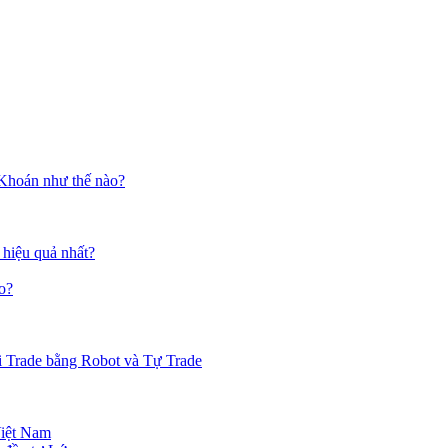
 Khoán như thế nào?
 hiệu quả nhất?
o?
i Trade bằng Robot và Tự Trade
Việt Nam