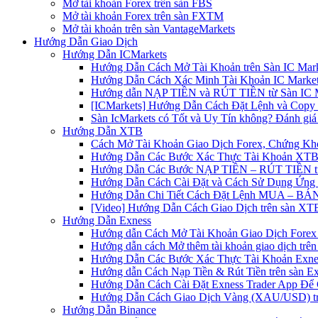
Mở tài khoản Forex trên sàn FBS
Mở tài khoản Forex trên sàn FXTM
Mở tài khoản trên sàn VantageMarkets
Hướng Dẫn Giao Dịch
Hướng Dẫn ICMarkets
Hướng Dẫn Cách Mở Tài Khoản trên Sàn IC Mark
Hướng Dẫn Cách Xác Minh Tài Khoản IC Market
Hướng dẫn NẠP TIỀN và RÚT TIỀN từ Sàn IC Ma
[ICMarkets] Hướng Dẫn Cách Đặt Lệnh và Copy T
Sàn IcMarkets có Tốt và Uy Tín không? Đánh giá
Hướng Dẫn XTB
Cách Mở Tài Khoản Giao Dịch Forex, Chứng Kho
Hướng Dẫn Các Bước Xác Thực Tài Khoản XTB
Hướng Dẫn Các Bước NẠP TIỀN – RÚT TIỀN t
Hướng Dẫn Cách Cài Đặt và Cách Sử Dụng Ứn
Hướng Dẫn Chi Tiết Cách Đặt Lệnh MUA – BÁN 
[Video] Hướng Dẫn Cách Giao Dịch trên sàn XTB
Hướng Dẫn Exness
Hướng dẫn Cách Mở Tài Khoản Giao Dịch Forex 
Hướng dẫn cách Mở thêm tài khoản giao dịch trên
Hướng Dẫn Các Bước Xác Thực Tài Khoản Exne
Hướng dẫn Cách Nạp Tiền & Rút Tiền trên sàn E
Hướng Dẫn Cách Cài Đặt Exness Trader App Để 
Hướng Dẫn Cách Giao Dịch Vàng (XAU/USD) tr
Hướng Dẫn Binance