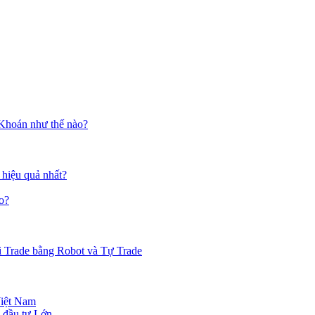
 Khoán như thế nào?
 hiệu quả nhất?
o?
i Trade bằng Robot và Tự Trade
Việt Nam
 đầu tư Lớn