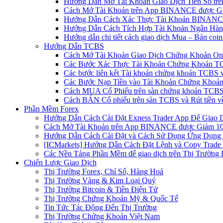
Hướng Dẫn Mở Tài Khoản Giao Dịch Tiền Số trên 
Cách Mở Tài Khoản trên App BINANCE được Gi
Hướng Dẫn Cách Xác Thực Tài Khoản BINANCE
Hướng Dẫn Cách Tích Hợp Tài Khoản Ngân Hàng
Hướng dẫn chi tiết cách giao dịch Mua – Bán co
Hướng Dẫn TCBS
Cách Mở Tài Khoản Giao Dịch Chứng Khoán Onli
Các Bước Xác Thực Tài Khoản Chứng Khoán TC
Các bước liên kết Tài khoản chứng khoán TCBS v
Các Bước Nạp Tiền vào Tài Khoản Chứng Khoán
Cách MUA Cổ Phiếu trên sàn chứng khoán TCBS
Cách BÁN Cổ phiếu trên sàn TCBS và Rút tiền v
Phần Mềm Forex
Hướng Dẫn Cách Cài Đặt Exness Trader App Để Giao 
Cách Mở Tài Khoản trên App BINANCE được Giảm 10%
Hướng Dẫn Cách Cài Đặt và Cách Sử Dụng Ứng Dụn
[ICMarkets] Hướng Dẫn Cách Đặt Lệnh và Copy Trade t
Các Nền Tảng Phần Mềm để giao dịch trên Thị Trường 
Chiến Lược Giao Dịch
Thị Trường Forex, Chỉ Số, Hàng Hoá
Thị Trường Vàng & Kim Loại Quý
Thị Trường Bitcoin & Tiền Điện Tử
Thị Trường Chứng Khoán Mỹ & Quốc Tế
Tin Tức Tác Động Đến Thị Trường
Thị Trường Chứng Khoán Việt Nam