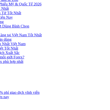
 Phiếu Mỹ & Quốc Tế 2026
 Nhất
n Tử Tốt Nhất
Hiện Nay
ùng
ời Dùng Bình Chọn
ng tại Việt Nam Tốt Nhất
tin dùng
h Nhất Việt Nam
ệt Tốt Nhất
ịch Xuất Sắc
 môi giới Forex?
ex phù hợp nhất
% phí giao dịch vĩnh viễn
ện nay