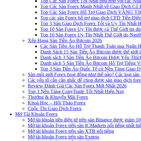
Top Các Sàn Forex Tốt Nhất phù hợp với các Nhà
Top Các Sàn Forex Mạnh Nhất về Giao Dịch Cổ
Top Các Sàn Forex Hỗ Trợ Giao Dịch VÀNG Tốt
Top các sàn Forex hỗ trợ giao dịch CFD Tiền Điệ
Top 3 Sàn Giao Dịch Forex Tốt và Uy Tín Nhất 
Top 10 Sàn Forex Uy Tín được cả Thế Giới tin d
Top 10 Sàn Forex Uy Tín Nhất Thế Giới do Ngư
Xếp Hạng Sàn Tiền Ảo Bitcoin 2026
Các Sàn Tiền Ảo Hỗ Trợ Thanh Toán qua Ngân Hà
Danh Sách 15 Sàn Tiền Ảo Bitcoin được thế giới 
Danh sách 3 Sàn Tiền Ảo Bitcoin Được Yêu Thíc
Danh sách 5 Sàn Tiền Ảo Bitcoin Hỗ Trợ Tiếng Vi
Top 3 Sàn Tiền Ảo Quốc Tế có Nền Tảng Giao D
Sàn môi giới Forex hoạt động như thế nào? Các loại sàn
Các yếu tố cần cân nhắc để chọn được sàn giao dịch for
Review Đánh Giá Các Sàn Forex Mới Nhất 2026
Top 3 Nền Tảng CopyTrade Tốt Nhất Hiện Nay
Thưởng & Khuyến Mãi Forex
Khoá Học – Hội Thảo Forex
Cuộc Thi Giao Dịch Forex
Mở Tài Khoản Forex
Mở tài khoản tiền điện tử trên sàn Binance được giảm 10
Mở tài khoản Forex trên sàn ICMarkets nổi tiếng nhất hi
Mở tài khoản Forex trên sàn XTB nổi tiếng
Mở tài khoản Forex trên sàn Exness