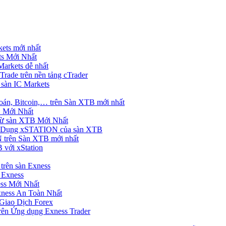
ets mới nhất
s Mới Nhất
rkets dễ nhất
rade trên nền tảng cTrader
 sàn IC Markets
án, Bitcoin,… trên Sàn XTB mới nhất
 Mới Nhất
ừ sàn XTB Mới Nhất
g Dụng xSTATION của sàn XTB
trên Sàn XTB mới nhất
 với xStation
trên sàn Exness
 Exness
ss Mới Nhất
xness An Toàn Nhất
Giao Dịch Forex
ên Ứng dụng Exness Trader