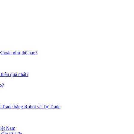
 Khoán như thế nào?
 hiệu quả nhất?
o?
i Trade bằng Robot và Tự Trade
Việt Nam
 đầu tư Lớn