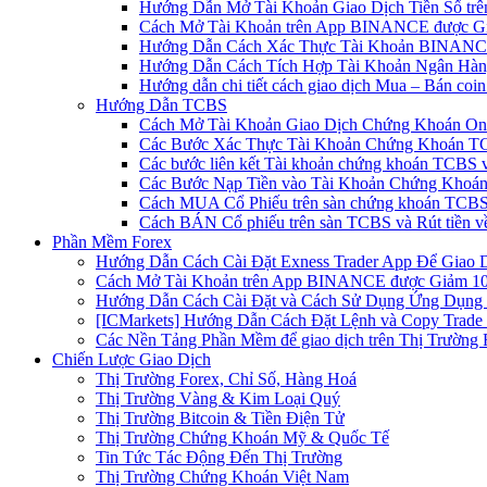
Hướng Dẫn Mở Tài Khoản Giao Dịch Tiền Số trên 
Cách Mở Tài Khoản trên App BINANCE được Gi
Hướng Dẫn Cách Xác Thực Tài Khoản BINANCE
Hướng Dẫn Cách Tích Hợp Tài Khoản Ngân Hàng
Hướng dẫn chi tiết cách giao dịch Mua – Bán co
Hướng Dẫn TCBS
Cách Mở Tài Khoản Giao Dịch Chứng Khoán Onli
Các Bước Xác Thực Tài Khoản Chứng Khoán TC
Các bước liên kết Tài khoản chứng khoán TCBS v
Các Bước Nạp Tiền vào Tài Khoản Chứng Khoán
Cách MUA Cổ Phiếu trên sàn chứng khoán TCBS
Cách BÁN Cổ phiếu trên sàn TCBS và Rút tiền v
Phần Mềm Forex
Hướng Dẫn Cách Cài Đặt Exness Trader App Để Giao 
Cách Mở Tài Khoản trên App BINANCE được Giảm 10%
Hướng Dẫn Cách Cài Đặt và Cách Sử Dụng Ứng Dụn
[ICMarkets] Hướng Dẫn Cách Đặt Lệnh và Copy Trade t
Các Nền Tảng Phần Mềm để giao dịch trên Thị Trường 
Chiến Lược Giao Dịch
Thị Trường Forex, Chỉ Số, Hàng Hoá
Thị Trường Vàng & Kim Loại Quý
Thị Trường Bitcoin & Tiền Điện Tử
Thị Trường Chứng Khoán Mỹ & Quốc Tế
Tin Tức Tác Động Đến Thị Trường
Thị Trường Chứng Khoán Việt Nam