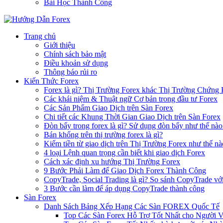
Bài Học Thành Công
Trang chủ
Giới thiệu
Chính sách bảo mật
Điều khoản sử dụng
Thông báo rủi ro
Kiến Thức Forex
Forex là gì? Thị Trường Forex khác Thị Trường Chứng
Các khái niệm & Thuật ngữ Cơ bản trong đầu tư Forex
Các Sản Phẩm Giao Dịch trên Sàn Forex
Chi tiết các Khung Thời Gian Giao Dịch trên Sàn Forex
Đòn bẩy trong forex là gì? Sử dụng đòn bẩy như thế nào
Bán khống trên thị trường forex là gì?
Kiếm tiền từ giao dịch trên Thị Trường Forex như thế nà
4 loại Lệnh quan trọng cần biết khi giao dịch Forex
Cách xác định xu hướng Thị Trường Forex
9 Bước Phải Làm để Giao Dịch Forex Thành Công
CopyTrade, Social Trading là gì? So sánh CopyTrade vớ
3 Bước cần làm để áp dụng CopyTrade thành công
Sàn Forex
Danh Sách Bảng Xếp Hạng Các Sàn FOREX Quốc Tế
Top Các Sàn Forex Hỗ Trợ Tốt Nhất cho Người 