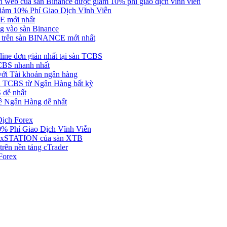
web của sàn Binance được giảm 10% phí giao dịch vĩnh viễn
ảm 10% Phí Giao Dịch Vĩnh Viễn
 mới nhất
 vào sàn Binance
in trên sàn BINANCE mới nhất
ne đơn giản nhất tại sàn TCBS
BS nhanh nhất
ới Tài khoản ngân hàng
 TCBS từ Ngân Hàng bất kỳ
 dễ nhất
ề Ngân Hàng dễ nhất
Dịch Forex
 Phí Giao Dịch Vĩnh Viễn
g xSTATION của sàn XTB
rên nền tảng cTrader
Forex