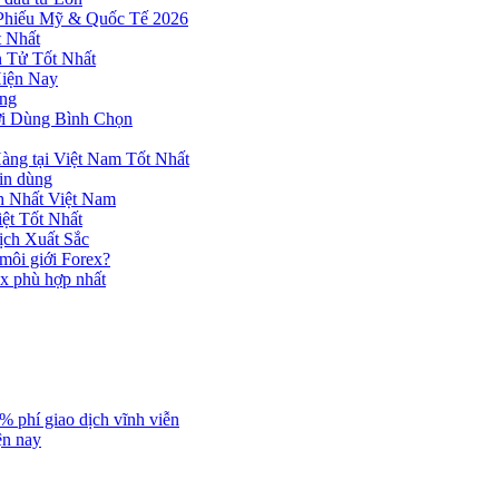
 Phiếu Mỹ & Quốc Tế 2026
 Nhất
n Tử Tốt Nhất
Hiện Nay
ùng
ời Dùng Bình Chọn
ng tại Việt Nam Tốt Nhất
tin dùng
h Nhất Việt Nam
ệt Tốt Nhất
ịch Xuất Sắc
 môi giới Forex?
ex phù hợp nhất
% phí giao dịch vĩnh viễn
ện nay