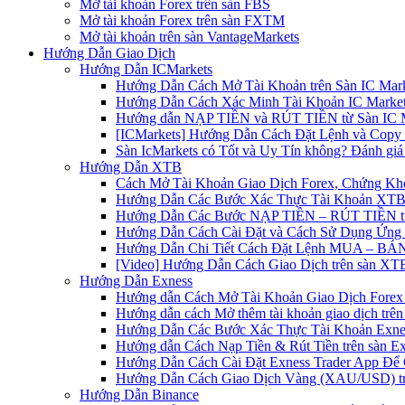
Mở tài khoản Forex trên sàn FBS
Mở tài khoản Forex trên sàn FXTM
Mở tài khoản trên sàn VantageMarkets
Hướng Dẫn Giao Dịch
Hướng Dẫn ICMarkets
Hướng Dẫn Cách Mở Tài Khoản trên Sàn IC Mark
Hướng Dẫn Cách Xác Minh Tài Khoản IC Market
Hướng dẫn NẠP TIỀN và RÚT TIỀN từ Sàn IC Ma
[ICMarkets] Hướng Dẫn Cách Đặt Lệnh và Copy T
Sàn IcMarkets có Tốt và Uy Tín không? Đánh giá
Hướng Dẫn XTB
Cách Mở Tài Khoản Giao Dịch Forex, Chứng Kho
Hướng Dẫn Các Bước Xác Thực Tài Khoản XTB
Hướng Dẫn Các Bước NẠP TIỀN – RÚT TIỀN t
Hướng Dẫn Cách Cài Đặt và Cách Sử Dụng Ứn
Hướng Dẫn Chi Tiết Cách Đặt Lệnh MUA – BÁN 
[Video] Hướng Dẫn Cách Giao Dịch trên sàn XTB
Hướng Dẫn Exness
Hướng dẫn Cách Mở Tài Khoản Giao Dịch Forex 
Hướng dẫn cách Mở thêm tài khoản giao dịch trên
Hướng Dẫn Các Bước Xác Thực Tài Khoản Exne
Hướng dẫn Cách Nạp Tiền & Rút Tiền trên sàn E
Hướng Dẫn Cách Cài Đặt Exness Trader App Để 
Hướng Dẫn Cách Giao Dịch Vàng (XAU/USD) tr
Hướng Dẫn Binance