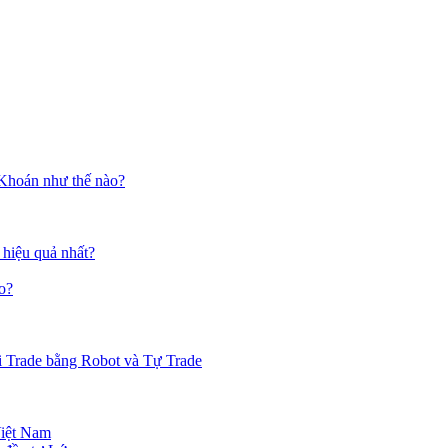
 Khoán như thế nào?
 hiệu quả nhất?
o?
i Trade bằng Robot và Tự Trade
Việt Nam