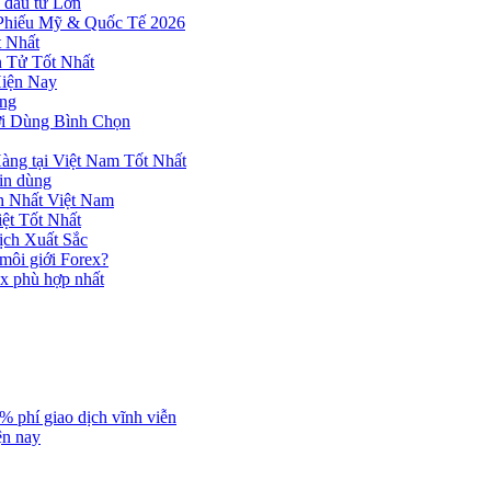
 đầu tư Lớn
 Phiếu Mỹ & Quốc Tế 2026
 Nhất
n Tử Tốt Nhất
Hiện Nay
ùng
ời Dùng Bình Chọn
ng tại Việt Nam Tốt Nhất
tin dùng
h Nhất Việt Nam
ệt Tốt Nhất
ịch Xuất Sắc
 môi giới Forex?
ex phù hợp nhất
% phí giao dịch vĩnh viễn
ện nay