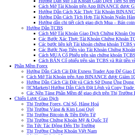
Hướng Dẫn Mở Tài Khoản Giao Dịch Tiền Số trên 
Cách Mở Tài Khoản trên App BINANCE được Gi
Hướng Dẫn Cách Xác Thực Tài Khoản BINANCE
Hướng Dẫn Cách Tích Hợp Tài Khoản Ngân Hàng
Hướng dẫn chi tiết cách giao dịch Mua – Bán co
Hướng Dẫn TCBS
Cách Mở Tài Khoản Giao Dịch Chứng Khoán Onli
Các Bước Xác Thực Tài Khoản Chứng Khoán TC
Các bước liên kết Tài khoản chứng khoán TCBS v
Các Bước Nạp Tiền vào Tài Khoản Chứng Khoán
Cách MUA Cổ Phiếu trên sàn chứng khoán TCBS
Cách BÁN Cổ phiếu trên sàn TCBS và Rút tiền v
Phần Mềm Forex
Hướng Dẫn Cách Cài Đặt Exness Trader App Để Giao 
Cách Mở Tài Khoản trên App BINANCE được Giảm 10%
Hướng Dẫn Cách Cài Đặt và Cách Sử Dụng Ứng Dụn
[ICMarkets] Hướng Dẫn Cách Đặt Lệnh và Copy Trade t
Các Nền Tảng Phần Mềm để giao dịch trên Thị Trường 
Chiến Lược Giao Dịch
Thị Trường Forex, Chỉ Số, Hàng Hoá
Thị Trường Vàng & Kim Loại Quý
Thị Trường Bitcoin & Tiền Điện Tử
Thị Trường Chứng Khoán Mỹ & Quốc Tế
Tin Tức Tác Động Đến Thị Trường
Thị Trường Chứng Khoán Việt Nam