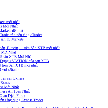
ets mới nhất
s Mới Nhất
rkets dễ nhất
rade trên nền tảng cTrader
 sàn IC Markets
án, Bitcoin,… trên Sàn XTB mới nhất
 Mới Nhất
ừ sàn XTB Mới Nhất
g Dụng xSTATION của sàn XTB
trên Sàn XTB mới nhất
 với xStation
trên sàn Exness
 Exness
ss Mới Nhất
xness An Toàn Nhất
Giao Dịch Forex
ên Ứng dụng Exness Trader