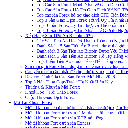
Top Các Sàn Forex Mạnh Nhất về Giao Dịch Cổ
Top Các Sàn Forex Hỗ Trợ Giao Dịch VÀNG Tốt
Top các sàn Forex hỗ trợ giao dịch CFD Tiền Điệ
Top 3 Sàn Giao Dịch Forex Tốt và Uy Tín Nhất 
Top 10 Sàn Forex Uy Tín được cả Thế Giới tin d
Top 10 Sàn Forex Uy Tín Nhất Thế Giới do Ngư
Xếp Hạng Sàn Tiền Ảo Bitcoin 2026
Các Sàn Tiền Ảo Hỗ Trợ Thanh Toán qua Ngân Hà
Danh Sách 15 Sàn Tiền Ảo Bitcoin được thế giới 
Danh sách 3 Sàn Tiền Ảo Bitcoin Được Yêu Thíc
Danh sách 5 Sàn Tiền Ảo Bitcoin Hỗ Trợ Tiếng Vi
Top 3 Sàn Tiền Ảo Quốc Tế có Nền Tảng Giao D
Sàn môi giới Forex hoạt động như thế nào? Các loại sàn
Các yếu tố cần cân nhắc để chọn được sàn giao dịch for
Review Đánh Giá Các Sàn Forex Mới Nhất 2026
Top 3 Nền Tảng CopyTrade Tốt Nhất Hiện Nay
Thưởng & Khuyến Mãi Forex
Khoá Học – Hội Thảo Forex
Cuộc Thi Giao Dịch Forex
Mở Tài Khoản Forex
Mở tài khoản tiền điện tử trên sàn Binance được giảm 10
Mở tài khoản Forex trên sàn ICMarkets nổi tiếng nhất hi
Mở tài khoản Forex trên sàn XTB nổi tiếng
Mở tài khoản Forex trên sàn Exness