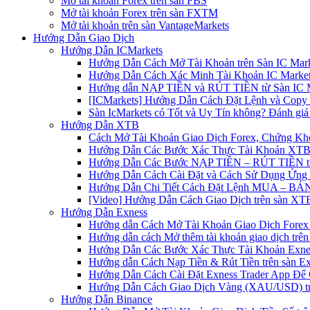
Mở tài khoản Forex trên sàn FBS
Mở tài khoản Forex trên sàn FXTM
Mở tài khoản trên sàn VantageMarkets
Hướng Dẫn Giao Dịch
Hướng Dẫn ICMarkets
Hướng Dẫn Cách Mở Tài Khoản trên Sàn IC Mark
Hướng Dẫn Cách Xác Minh Tài Khoản IC Market
Hướng dẫn NẠP TIỀN và RÚT TIỀN từ Sàn IC Ma
[ICMarkets] Hướng Dẫn Cách Đặt Lệnh và Copy T
Sàn IcMarkets có Tốt và Uy Tín không? Đánh giá
Hướng Dẫn XTB
Cách Mở Tài Khoản Giao Dịch Forex, Chứng Kho
Hướng Dẫn Các Bước Xác Thực Tài Khoản XTB
Hướng Dẫn Các Bước NẠP TIỀN – RÚT TIỀN t
Hướng Dẫn Cách Cài Đặt và Cách Sử Dụng Ứn
Hướng Dẫn Chi Tiết Cách Đặt Lệnh MUA – BÁN 
[Video] Hướng Dẫn Cách Giao Dịch trên sàn XTB
Hướng Dẫn Exness
Hướng dẫn Cách Mở Tài Khoản Giao Dịch Forex 
Hướng dẫn cách Mở thêm tài khoản giao dịch trên
Hướng Dẫn Các Bước Xác Thực Tài Khoản Exne
Hướng dẫn Cách Nạp Tiền & Rút Tiền trên sàn E
Hướng Dẫn Cách Cài Đặt Exness Trader App Để 
Hướng Dẫn Cách Giao Dịch Vàng (XAU/USD) tr
Hướng Dẫn Binance