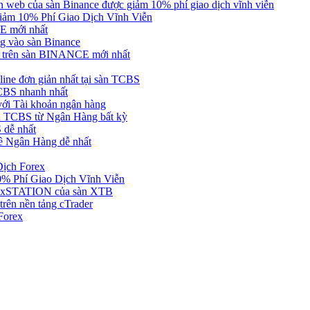
web của sàn Binance được giảm 10% phí giao dịch vĩnh viễn
ảm 10% Phí Giao Dịch Vĩnh Viễn
 mới nhất
 vào sàn Binance
in trên sàn BINANCE mới nhất
ne đơn giản nhất tại sàn TCBS
BS nhanh nhất
ới Tài khoản ngân hàng
 TCBS từ Ngân Hàng bất kỳ
 dễ nhất
ề Ngân Hàng dễ nhất
Dịch Forex
 Phí Giao Dịch Vĩnh Viễn
g xSTATION của sàn XTB
rên nền tảng cTrader
Forex