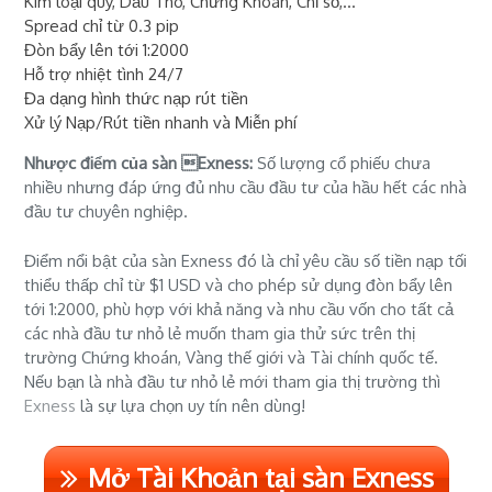
Kim loại quý, Dầu Thô, Chứng Khoán, Chỉ số,...
Spread chỉ từ 0.3 pip
Đòn bẩy lên tới 1:2000
Hỗ trợ nhiệt tình 24/7
Đa dạng hình thức nạp rút tiền
Xử lý Nạp/Rút tiền nhanh và Miễn phí
Nhược điểm của sàn Exness:
Số lượng cổ phiếu chưa
nhiều nhưng đáp ứng đủ nhu cầu đầu tư của hầu hết các nhà
đầu tư chuyên nghiệp.
Điểm nổi bật của sàn Exness đó là chỉ yêu cầu số tiền nạp tối
thiểu thấp chỉ từ $1 USD và cho phép sử dụng đòn bẩy lên
tới 1:2000, phù hợp với khả năng và nhu cầu vốn cho tất cả
các nhà đầu tư nhỏ lẻ muốn tham gia thử sức trên thị
trường Chứng khoán, Vàng thế giới và Tài chính quốc tế.
Nếu bạn là nhà đầu tư nhỏ lẻ mới tham gia thị trường thì
Exness
là sự lựa chọn uy tín nên dùng!
Mở Tài Khoản tại sàn Exness