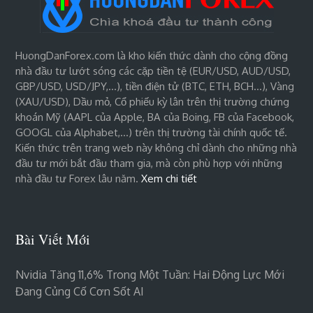
HuongDanForex.com là kho kiến thức dành cho cộng đồng
nhà đầu tư lướt sóng các cặp tiền tệ (EUR/USD, AUD/USD,
GBP/USD, USD/JPY,…), tiền điện tử (BTC, ETH, BCH…), Vàng
(XAU/USD), Dầu mỏ, Cổ phiếu kỳ lân trên thị trường chứng
khoán Mỹ (AAPL của Apple, BA của Boing, FB của Facebook,
GOOGL của Alphabet,…) trên thị trường tài chính quốc tế.
Kiến thức trên trang web này không chỉ dành cho những nhà
đầu tư mới bắt đầu tham gia, mà còn phù hợp với những
nhà đầu tư Forex lâu năm.
Xem chi tiết
Bài Viết Mới
Nvidia Tăng 11,6% Trong Một Tuần: Hai Động Lực Mới
Đang Củng Cố Cơn Sốt AI