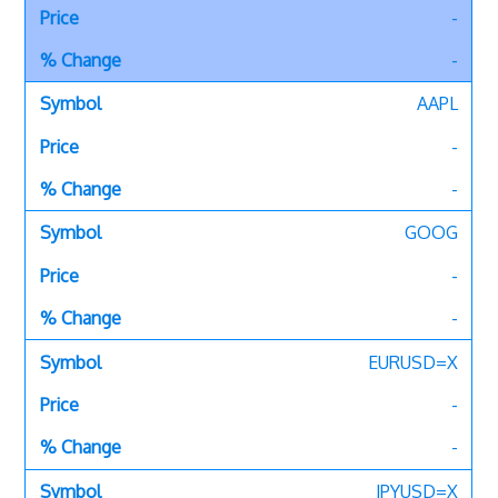
-
-
AAPL
-
-
GOOG
-
-
EURUSD=X
-
-
JPYUSD=X