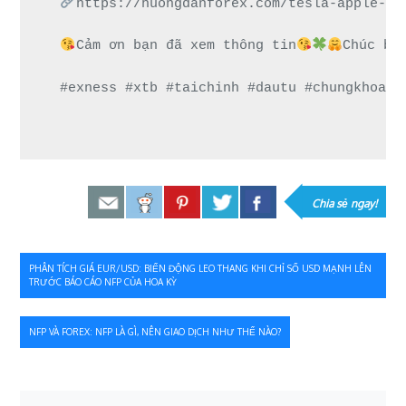
https://huongdanforex.com/tesla-apple-be
Cảm ơn bạn đã xem thông tin
Chúc bạ
#exness #xtb #taichinh #dautu #chungkhoan 
Chia sẻ ngay!
Điều
PHÂN TÍCH GIÁ EUR/USD: BIẾN ĐỘNG LEO THANG KHI CHỈ SỐ USD MẠNH LÊN
TRƯỚC BÁO CÁO NFP CỦA HOA KỲ
hướng
bài
NFP VÀ FOREX: NFP LÀ GÌ, NÊN GIAO DỊCH NHƯ THẾ NÀO?
viết