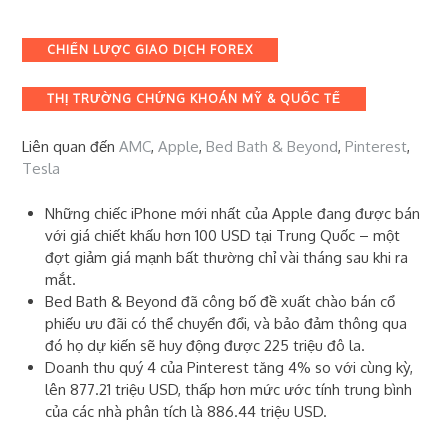
Categories
CHIẾN LƯỢC GIAO DỊCH FOREX
THỊ TRƯỜNG CHỨNG KHOÁN MỸ & QUỐC TẾ
Liên quan đến
AMC
,
Apple
,
Bed Bath & Beyond
,
Pinterest
,
Tesla
Những chiếc iPhone mới nhất của Apple đang được bán
với giá chiết khấu hơn 100 USD tại Trung Quốc – một
đợt giảm giá mạnh bất thường chỉ vài tháng sau khi ra
mắt.
Bed Bath & Beyond đã công bố đề xuất chào bán cổ
phiếu ưu đãi có thể chuyển đổi, và bảo đảm thông qua
đó họ dự kiến ​​sẽ huy động được 225 triệu đô la.
Doanh thu quý 4 của Pinterest tăng 4% so với cùng kỳ,
lên 877.21 triệu USD, thấp hơn mức ước tính trung bình
của các nhà phân tích là 886.44 triệu USD.