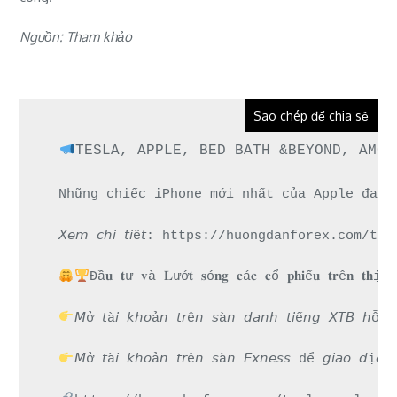
Nguồn: Tham khảo
Sao chép để chia sẻ
TESLA, APPLE, BED BATH &BEYOND, AMC,
Những chiếc iPhone mới nhất của Apple đang
𝘟𝘦𝘮 𝘤𝘩𝘪 𝘵𝘪ế𝘵: https://huongdanforex.
Đầ𝐮 𝐭ư 𝐯à 𝐋ướ𝐭 𝐬ó𝐧𝐠 𝐜á𝐜 𝐜ổ 𝐩𝐡𝐢ế𝐮 𝐭𝐫ê𝐧 𝐭𝐡ị 𝐭
𝘔ở 𝘵à𝘪 𝘬𝘩𝘰ả𝘯 𝘵𝘳ê𝘯 𝘴à𝘯 𝘥𝘢𝘯𝘩 𝘵𝘪ế𝘯𝘨 𝘟
𝘔ở 𝘵à𝘪 𝘬𝘩𝘰ả𝘯 𝘵𝘳ê𝘯 𝘴à𝘯 𝘌𝘹𝘯𝘦𝘴𝘴 để 𝘨