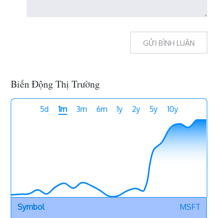
Biến Động Thị Trường
5d
1m
3m
6m
1y
2y
5y
10y
MSFT