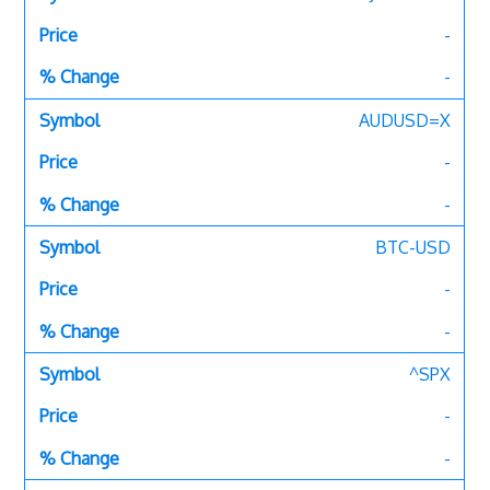
-
-
AUDUSD=X
-
-
BTC-USD
-
-
^SPX
-
-