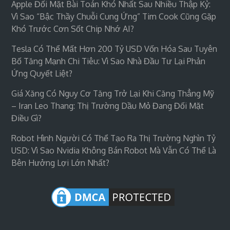
Apple Đối Mặt Bài Toán Khó Nhất Sau Nhiều Thập Kỷ:
Vì Sao “bậc Thầy Chuỗi Cung Ứng” Tim Cook Cũng Gặp
Khó Trước Cơn Sốt Chip Nhớ AI?
Tesla Có Thể Mất Hơn 200 Tỷ USD Vốn Hóa Sau Tuyên
Bố Tăng Mạnh Chi Tiêu: Vì Sao Nhà Đầu Tư Lại Phản
Ứng Quyết Liệt?
Giá Xăng Có Nguy Cơ Tăng Trở Lại Khi Căng Thẳng Mỹ
– Iran Leo Thang: Thị Trường Dầu Mỏ Đang Đối Mặt
Điều Gì?
Robot Hình Người Có Thể Tạo Ra Thị Trường Nghìn Tỷ
USD: Vì Sao Nvidia Không Bán Robot Mà Vẫn Có Thể Là
Bên Hưởng Lợi Lớn Nhất?