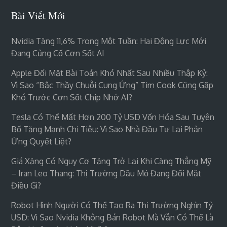
Bài Viết Mới
Nvidia Tăng 11,6% Trong Một Tuần: Hai Động Lực Mới
Đang Củng Cố Cơn Sốt AI
Apple Đối Mặt Bài Toán Khó Nhất Sau Nhiều Thập Kỷ:
Vì Sao “bậc Thầy Chuỗi Cung Ứng” Tim Cook Cũng Gặp
Khó Trước Cơn Sốt Chip Nhớ AI?
Tesla Có Thể Mất Hơn 200 Tỷ USD Vốn Hóa Sau Tuyên
Bố Tăng Mạnh Chi Tiêu: Vì Sao Nhà Đầu Tư Lại Phản
Ứng Quyết Liệt?
Giá Xăng Có Nguy Cơ Tăng Trở Lại Khi Căng Thẳng Mỹ
– Iran Leo Thang: Thị Trường Dầu Mỏ Đang Đối Mặt
Điều Gì?
Robot Hình Người Có Thể Tạo Ra Thị Trường Nghìn Tỷ
USD: Vì Sao Nvidia Không Bán Robot Mà Vẫn Có Thể Là