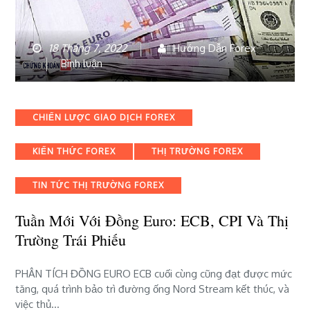
18 Tháng 7, 2022
Hướng Dẫn Forex
bài
Bình luận
viết
Tuần
mới
Categories
CHIẾN LƯỢC GIAO DỊCH FOREX
với
đồng
KIẾN THỨC FOREX
THỊ TRƯỜNG FOREX
Euro:
ECB,
CPI
TIN TỨC THỊ TRƯỜNG FOREX
và
thị
Tuần Mới Với Đồng Euro: ECB, CPI Và Thị
trường
Trường Trái Phiếu
trái
phiếu
PHÂN TÍCH ĐỒNG EURO ECB cuối cùng cũng đạt được mức
tăng, quá trình bảo trì đường ống Nord Stream kết thúc, và
việc thủ…