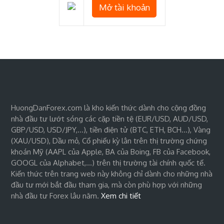
Mở tài khoản
HuongDanForex.com là kho kiến thức dành cho cộng đồng
nhà đầu tư lướt sóng các cặp tiền tệ (EUR/USD, AUD/USD,
GBP/USD, USD/JPY,…), tiền điện tử (BTC, ETH, BCH…), Vàng
(XAU/USD), Dầu mỏ, Cổ phiếu kỳ lân trên thị trường chứng
khoán Mỹ (AAPL của Apple, BA của Boing, FB của Facebook,
GOOGL của Alphabet,…) trên thị trường tài chính quốc tế.
Kiến thức trên trang web này không chỉ dành cho những nhà
đầu tư mới bắt đầu tham gia, mà còn phù hợp với những
nhà đầu tư Forex lâu năm.
Xem chi tiết