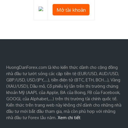
Mở tài khoản
HuongDanForex.com là kho kiến thức dành cho cộng đồng
nhà đầu tư lướt sóng các cặp tiền tệ (EUR/USD, AUD/USD,
GBP/USD, USD/JPY,…), tiền điện tử (BTC, ETH, BCH…), Vàng
(XAU/USD), Dầu mỏ, Cổ phiếu kỳ lân trên thị trường chứng
khoán Mỹ (AAPL của Apple, BA của Boing, FB của Facebook,
GOOGL của Alphabet,…) trên thị trường tài chính quốc tế.
Kiến thức trên trang web này không chỉ dành cho những nhà
đầu tư mới bắt đầu tham gia, mà còn phù hợp với những
nhà đầu tư Forex lâu năm.
Xem chi tiết