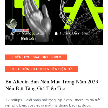
17 Tháng 2, 2023
Hướng Dẫn Forex
bài
Bình luận
viết
Ba
altcoin
Categories
CHIẾN LƯỢC GIAO DỊCH FOREX
bạn
nên
THỊ TRƯỜNG BITCOIN & TIỀN ĐIỆN TỬ
mua
trong
Ba Altcoin Bạn Nên Mua Trong Năm 2023
năm
2023
Nếu Đợt Tăng Giá Tiếp Tục
nếu
đợt
Zk-rollups – giải pháp mở rộng lớp 2 cho Ethereum đã trở
tăng
nên phổ biến, với việc ra mắt mã thông báo rất được
giá