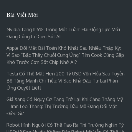
Bài Viết Mới
Nvidia Tăng 11,6% Trong Một Tuần: Hai Động Lực Mới
Đang Củng Cố Cơn Sốt AI
Apple Đối Mặt Bài Toán Khó Nhất Sau Nhiều Thập Kỷ:
Vì Sao “bậc Thầy Chuỗi Cung Ứng” Tim Cook Cũng Gặp
Khó Trước Cơn Sốt Chip Nhớ AI?
Tesla Có Thể Mất Hơn 200 Tỷ USD Vốn Hóa Sau Tuyên
Bố Tăng Mạnh Chi Tiêu: Vì Sao Nhà Đầu Tư Lại Phản
Ứng Quyết Liệt?
Giá Xăng Có Nguy Cơ Tăng Trở Lại Khi Căng Thẳng Mỹ
– Iran Leo Thang: Thị Trường Dầu Mỏ Đang Đối Mặt
Điều Gì?
Robot Hình Người Có Thể Tạo Ra Thị Trường Nghìn Tỷ