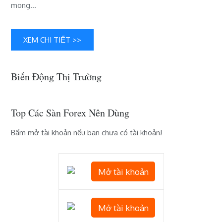
mong…
tiếp
tục
XEM CHI TIẾT >>
Biến Động Thị Trường
Top Các Sàn Forex Nên Dùng
Bấm mở tài khoản nếu bạn chưa có tài khoản!
Mở tài khoản
Mở tài khoản