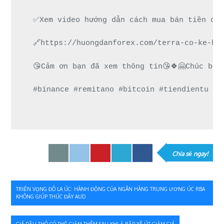
✅Xem video hướng dẫn cách mua bán tiền điệ
🔗https://huongdanforex.com/terra-co-ke-ho
😘Cảm ơn bạn đã xem thông tin😘🍀🤗Chúc bạn
#binance #remitano #bitcoin #tiendientu #t
Chia sẻ ngay!
Điều
TRIỂN VỌNG ĐÔ LA ÚC: HÀNH ĐỘNG CỦA NGÂN HÀNG TRUNG ƯƠNG ÚC RBA
KHÔNG GIÚP THÚC ĐẨY AUD
hướng