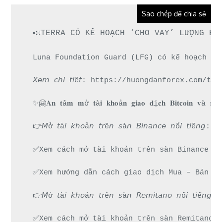
Sao chép để chia sẻ
📣TERRA CÓ KẾ HOẠCH ‘CHO VAY’ LƯỢNG BI
Luna Foundation Guard (LFG) có kế hoạch ch
𝘟𝘦𝘮 𝘤𝘩𝘪 𝘵𝘪ế𝘵: https://huongdanforex.c
✨🤗𝐀𝐧 𝐭â𝐦 𝐦ở 𝐭à𝐢 𝐤𝐡𝐨ả𝐧 𝐠𝐢𝐚𝐨 𝐝ị𝐜𝐡 𝐁𝐢𝐭𝐜𝐨𝐢𝐧 𝐯à 𝐧𝐡
👉𝘔ở 𝘵à𝘪 𝘬𝘩𝘰ả𝘯 𝘵𝘳ê𝘯 𝘴à𝘯 𝘉𝘪𝘯𝘢𝘯𝘤𝘦 𝘯ổ
✅Xem cách mở tài khoản trên sàn Binance đư
✅Xem hướng dẫn cách giao dịch Mua – Bán ti
👉𝘔ở 𝘵à𝘪 𝘬𝘩𝘰ả𝘯 𝘵𝘳ê𝘯 𝘴à𝘯 𝘙𝘦𝘮𝘪𝘵𝘢𝘯𝘰 𝘯
✅Xem cách mở tài khoản trên sàn Remitano d