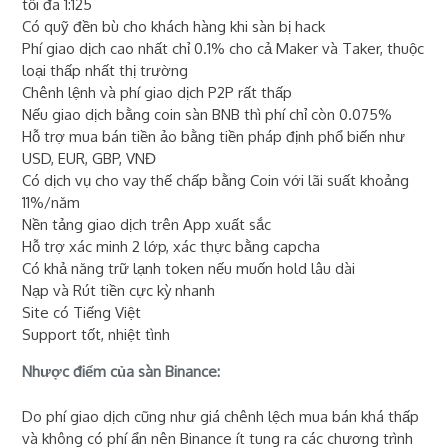
tối đa 1:125
Có quỹ đền bù cho khách hàng khi sàn bị hack
Phí giao dịch cao nhất chỉ 0.1% cho cả Maker và Taker, thuộc
loại thấp nhất thị trường
Chênh lệnh và phí giao dịch P2P rất thấp
Nếu giao dịch bằng coin sàn BNB thì phí chỉ còn 0.075%
Hỗ trợ mua bán tiền ảo bằng tiền pháp định phổ biến như
USD, EUR, GBP, VNĐ
Có dịch vụ cho vay thế chấp bằng Coin với lãi suất khoảng
11%/năm
Nền tảng giao dịch trên App xuất sắc
Hỗ trợ xác minh 2 lớp, xác thực bằng capcha
Có khả năng trữ lạnh token nếu muốn hold lâu dài
Nạp và Rút tiền cực kỳ nhanh
Site có Tiếng Việt
Support tốt, nhiệt tình
Nhược điểm của sàn Binance:
Do phí giao dịch cũng như giá chênh lệch mua bán khá thấp
và không có phí ẩn nên Binance ít tung ra các chương trình