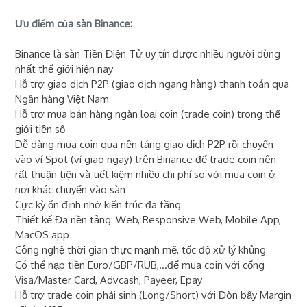
Ưu điểm của sàn Binance:
Binance là sàn Tiền Điện Tử uy tín được nhiều người dùng
nhất thế giới hiện nay
Hỗ trợ giao dịch P2P (giao dịch ngang hàng) thanh toán qua
Ngân hàng Việt Nam
Hỗ trợ mua bán hàng ngàn loại coin (trade coin) trong thế
giới tiền số
Dễ dàng mua coin qua nền tảng giao dịch P2P rồi chuyển
vào ví Spot (ví giao ngay) trên Binance để trade coin nên
rất thuận tiện và tiết kiệm nhiều chi phí so với mua coin ở
nơi khác chuyển vào sàn
Cực kỳ ổn định nhờ kiến trúc đa tầng
Thiết kế Đa nền tảng: Web, Responsive Web, Mobile App,
MacOS app
Công nghệ thời gian thực mạnh mẽ, tốc độ xử lý khủng
Có thể nạp tiền Euro/GBP/RUB,...để mua coin với cổng
Visa/Master Card, Advcash, Payeer, Epay
Hỗ trợ trade coin phái sinh (Long/Short) với Đòn bẩy Margin