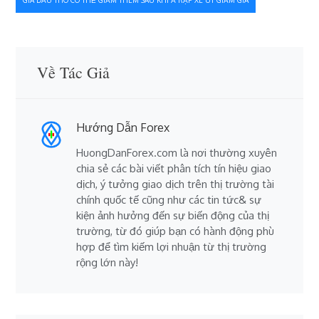
bài
GIÁ DẦU THÔ CÓ THỂ GIẢM THÊM SAU KHI Ả RẬP XÊ ÚT GIẢM GIÁ
viết
Về Tác Giả
Hướng Dẫn Forex
HuongDanForex.com là nơi thường xuyên
chia sẻ các bài viết phân tích tín hiệu giao
dịch, ý tưởng giao dịch trên thị trường tài
chính quốc tế cũng như các tin tức& sự
kiện ảnh hưởng đến sự biến động của thị
trường, từ đó giúp bạn có hành động phù
hợp để tìm kiếm lợi nhuận từ thị trường
rộng lớn này!