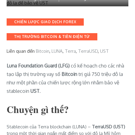
Categories
CHIẾN LƯỢC GIAO DỊCH FOREX
THỊ TRƯỜNG BITCOIN & TIỀN ĐIỆN TỬ
Liên quan đến
Bitcoin
,
LUNA
,
Terra
,
TerraUSD
,
UST
Luna Foundation Guard (LFG)
có kế hoạch cho các nhà
tạo lập thị trường vay số
Bitcoin
trị giá 750 triệu đô la
như một phần của chiến lược rộng lớn nhằm bảo vệ
stablecoin
UST
.
Chuyện gì thế?
Stablecoin của Terra blockchain (
LUNA) –
TerraUSD (UST)
trong một thời gian ngắn mất điểm so với đô la Mỹ hôm