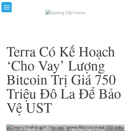
Skip
to
content
Terra Có Kế Hoạch
‘cho Vay’ Lượng
Bitcoin Trị Giá 750
Triệu Đô La Để Bảo
Vệ UST
9 Tháng 5, 2022
Hướng Dẫn Forex