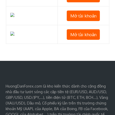
Mở tài khoản
Mở tài khoản
HuongDanForex.com là kho kiến thức dành cho cộng đồng
nhà đầu tư lướt sóng các cặp tiền tệ (EUR/USD, AUD/USD,
GBP/USD, USD/JPY,…), tiền điện tử (BTC, ETH, BCH…), Vàng
(XAU/USD), Dầu mỏ, Cổ phiếu kỳ lân trên thị trường chứng
khoán Mỹ (AAPL của Apple, BA của Boing, FB của Facebook,
GOOGL của Alphabet,…) trên thị trường tài chính quốc tế.