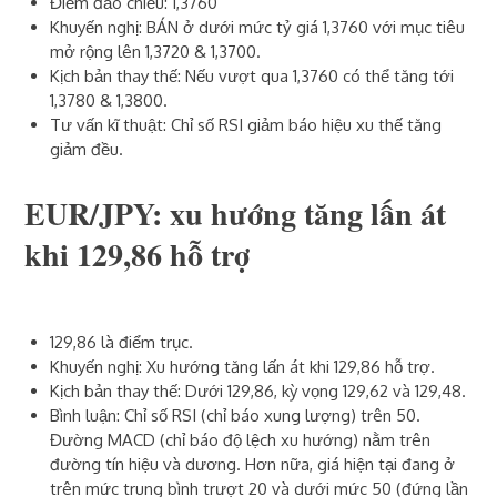
Điểm đảo chiều: 1,3760
Khuyến nghị: BÁN ở dưới mức tỷ giá 1,3760 với mục tiêu
mở rộng lên 1,3720 & 1,3700.
Kịch bản thay thế: Nếu vượt qua 1,3760 có thể tăng tới
1,3780 & 1,3800.
Tư vấn kĩ thuật: Chỉ số RSI giảm báo hiệu xu thế tăng
giảm đều.
EUR/JPY: xu hướng tăng lấn át
khi 129,86 hỗ trợ
129,86 là điểm trục.
Khuyến nghị: Xu hướng tăng lấn át khi 129,86 hỗ trợ.
Kịch bản thay thế: Dưới 129,86, kỳ vọng 129,62 và 129,48.
Bình luận: Chỉ số RSI (chỉ báo xung lượng) trên 50.
Đường MACD (chỉ báo độ lệch xu hướng) nằm trên
đường tín hiệu và dương. Hơn nữa, giá hiện tại đang ở
trên mức trung bình trượt 20 và dưới mức 50 (đứng lần