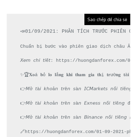
Sao chép để chia sẻ
📣01/09/2021: PHÂN TÍCH TRƯỚC PHIÊN CH
Chuẩn bị bước vào phiên giao dịch châu Âu n
𝘟𝘦𝘮 𝘤𝘩𝘪 𝘵𝘪ế𝘵: https://huongdanforex.
✨🏆𝐗𝐨á 𝐛ỏ 𝐥𝐨 𝐥ắ𝐧𝐠 𝐤𝐡𝐢 𝐭𝐡𝐚𝐦 𝐠𝐢𝐚 𝐭𝐡ị 𝐭𝐫ườ𝐧𝐠 𝐭à𝐢 
👉𝘔ở 𝘵à𝘪 𝘬𝘩𝘰ả𝘯 𝘵𝘳ê𝘯 𝘴à𝘯 𝘐𝘊𝘔𝘢𝘳𝘬𝘦𝘵𝘴 𝘯
👉𝘔ở 𝘵à𝘪 𝘬𝘩𝘰ả𝘯 𝘵𝘳ê𝘯 𝘴à𝘯 𝘌𝘹𝘯𝘦𝘴𝘴 𝘯ổ𝘪 
👉𝘔ở 𝘵à𝘪 𝘬𝘩𝘰ả𝘯 𝘵𝘳ê𝘯 𝘴à𝘯 𝘉𝘪𝘯𝘢𝘯𝘤𝘦 𝘯ổ𝘪 𝘵
🔗https://huongdanforex.com/01-09-2021-pha