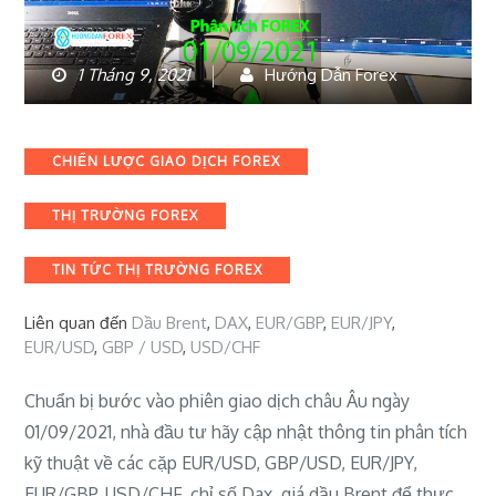
1 Tháng 9, 2021
Hướng Dẫn Forex
Categories
CHIẾN LƯỢC GIAO DỊCH FOREX
THỊ TRƯỜNG FOREX
TIN TỨC THỊ TRƯỜNG FOREX
Liên quan đến
Dầu Brent
,
DAX
,
EUR/GBP
,
EUR/JPY
,
EUR/USD
,
GBP / USD
,
USD/CHF
Chuẩn bị bước vào phiên giao dịch châu Âu ngày
01/09/2021, nhà đầu tư hãy cập nhật thông tin phân tích
kỹ thuật về các cặp EUR/USD, GBP/USD, EUR/JPY,
EUR/GBP, USD/CHF, chỉ số Dax, giá dầu Brent để thực