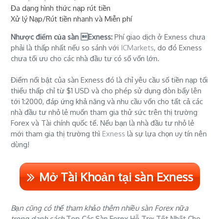
Đa dạng hình thức nạp rút tiền
Xử lý Nạp/Rút tiền nhanh và Miễn phí
Nhược điểm của sàn Exness:
Phí giao dịch ở Exness chưa
phải là thấp nhất nếu so sánh với
ICMarkets
, do đó Exness
chưa tối ưu cho các nhà đầu tư có số vốn lớn.
Điểm nổi bật của sàn Exness đó là chỉ yêu cầu số tiền nạp tối
thiểu thấp chỉ từ $1 USD và cho phép sử dụng đòn bẩy lên
tới 1:2000, đáp ứng khả năng và nhu cầu vốn cho tất cả các
nhà đầu tư nhỏ lẻ muốn tham gia thử sức trên thị trường
Forex và Tài chính quốc tế. Nếu bạn là nhà đầu tư nhỏ lẻ
mới tham gia thị trường thì
Exness
là sự lựa chọn uy tín nên
dùng!
Mở Tài Khoản tại sàn Exness
Bạn cũng có thể tham khảo thêm nhiều sàn Forex nữa
trong danh sách
Top Các Sàn Forex Hỗ Trợ Tốt Nhất Cho