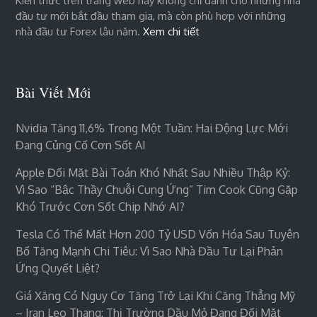
Kiến thức trên trang web này không chỉ dành cho những nhà
đầu tư mới bắt đầu tham gia, mà còn phù hợp với những
nhà đầu tư Forex lâu năm.
Xem chi tiết
Bài Viết Mới
Nvidia Tăng 11,6% Trong Một Tuần: Hai Động Lực Mới
Đang Củng Cố Cơn Sốt AI
Apple Đối Mặt Bài Toán Khó Nhất Sau Nhiều Thập Kỷ:
Vì Sao “bậc Thầy Chuỗi Cung Ứng” Tim Cook Cũng Gặp
Khó Trước Cơn Sốt Chip Nhớ AI?
Tesla Có Thể Mất Hơn 200 Tỷ USD Vốn Hóa Sau Tuyên
Bố Tăng Mạnh Chi Tiêu: Vì Sao Nhà Đầu Tư Lại Phản
Ứng Quyết Liệt?
Giá Xăng Có Nguy Cơ Tăng Trở Lại Khi Căng Thẳng Mỹ
– Iran Leo Thang: Thị Trường Dầu Mỏ Đang Đối Mặt