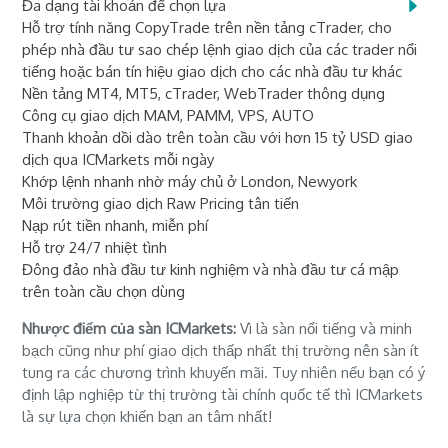
Đa dạng tài khoản để chọn lựa
Hỗ trợ tính năng CopyTrade trên nền tảng cTrader, cho
phép nhà đầu tư sao chép lệnh giao dịch của các trader nổi
tiếng hoặc bán tín hiệu giao dịch cho các nhà đầu tư khác
Nền tảng MT4, MT5, cTrader, WebTrader thông dụng
Công cụ giao dịch MAM, PAMM, VPS, AUTO
Thanh khoản dồi dào trên toàn cầu với hơn 15 tỷ USD giao
dịch qua ICMarkets mỗi ngày
Khớp lệnh nhanh nhờ máy chủ ở London, Newyork
Môi trường giao dịch Raw Pricing tân tiến
Nạp rút tiền nhanh, miễn phí
Hỗ trợ 24/7 nhiệt tình
Đông đảo nhà đầu tư kinh nghiệm và nhà đầu tư cá mập
trên toàn cầu chọn dùng
Nhược điểm của sàn ICMarkets:
Vì là sàn nổi tiếng và minh
bạch cũng như phí giao dịch thấp nhất thị trường nên sàn ít
tung ra các chương trình khuyến mãi. Tuy nhiên nếu bạn có ý
định lập nghiệp từ thị trường tài chính quốc tế thì ICMarkets
là sự lựa chọn khiến bạn an tâm nhất!