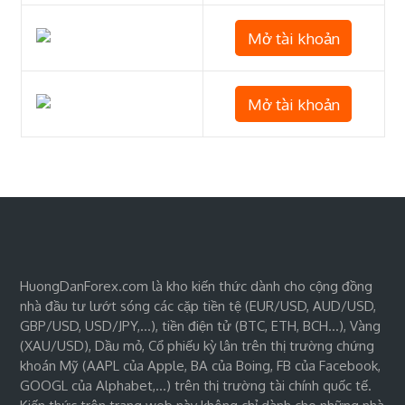
Mở tài khoản
Mở tài khoản
HuongDanForex.com là kho kiến thức dành cho cộng đồng
nhà đầu tư lướt sóng các cặp tiền tệ (EUR/USD, AUD/USD,
GBP/USD, USD/JPY,…), tiền điện tử (BTC, ETH, BCH…), Vàng
(XAU/USD), Dầu mỏ, Cổ phiếu kỳ lân trên thị trường chứng
khoán Mỹ (AAPL của Apple, BA của Boing, FB của Facebook,
GOOGL của Alphabet,…) trên thị trường tài chính quốc tế.