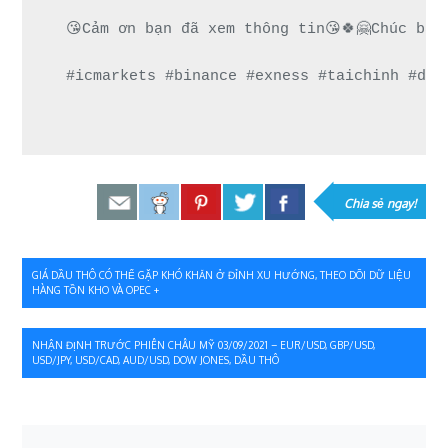
😘Cảm ơn bạn đã xem thông tin😘🍀🤗Chúc bạn
#icmarkets #binance #exness #taichinh #dau
Chia sẻ ngay!
Điều
GIÁ DẦU THÔ CÓ THỂ GẶP KHÓ KHĂN Ở ĐỈNH XU HƯỚNG, THEO DÕI DỮ LIỆU
HÀNG TỒN KHO VÀ OPEC +
hướng
bài
NHẬN ĐỊNH TRƯỚC PHIÊN CHÂU MỸ 03/09/2021 – EUR/USD, GBP/USD,
USD/JPY, USD/CAD, AUD/USD, DOW JONES, DẦU THÔ
viết