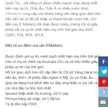
Quốc Tế,... nổi tiếng và được nhiều người chọn dùng nhất
hiện nay tại Úc, Châu Âu, Châu Á và nhiều nước khác.
ICMarkets
cung cấp cho khách hàng nền tảng giao dịch tiên
tiến, kết nối có độ trễ thấp và thanh khoản vượt trội. Cho
đến nay IC Markets đã nhận được nhiều chứng chỉ và giấy
phép tốt và uy tín nhất hiện nay trên thế giới như ASIC,
CySEC, FSA, AFSL, AFCA.
Một số ưu điểm của sàn ICMarkets:
Được đánh giá uy tín, minh bạch nhất hiện nay trên thế giới
Sàn có trụ sở chính tại Australia (Úc) và sở hữu nhiều giấy
phép uy tín của thế giới.
Hỗ trợ giao dịch hơn 60 cặp tiền tệ, Chỉ số, Vàng, hàng hoá,
tiền ảo, 460+ cổ phiếu đầu ngành ở Mỹ, Úc và Châu Âu...
giúp đa dạng hoá kênh đầu tư đáp ứng khẩu vị của tất cả
các nhà đầu tư khó tính nhất
Spread thấp nhất thị trường, chỉ 0.1 pip
Phí hoa hồng rất thấp, chỉ 3.5$/lot
Tỷ lệ đòn bẩy 1:500