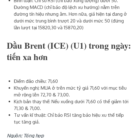
Bình luận: Chỉ số RSI (chỉ báo xung lượng) dưới 50.
Đường MACD (chỉ báo độ lệch xu hướng) nằm trên
đường tín hiệu nhưng âm. Hơn nữa, giá hiện tại đang ở
dưới mức trung bình trượt 20 và dưới mức 50 (đứng
lần lượt tại 15820,30 và 15870,20)
Dầu Brent (ICE)‎ (U1)‎ trong ngày:
tiến xa hơn
Điểm đảo chiều: 71,60
Khuyến nghị: MUA ở trên mức tỷ giá 71,60 với mục tiêu
mở rộng lên 72,70 & 73,00.
Kịch bản thay thế: Nếu xuống dưới 71,60 có thể giảm tới
71,30 & 71,00.
Tư vấn kĩ thuật: Chỉ báo RSI tăng báo hiệu xu thế tiếp
tục tăng giá.
Nguồn: Tổng hợp