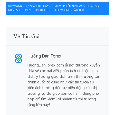
bài
03/09/2020 – DỰ ĐOÁN XU HƯỚNG TRƯỚC PHIÊN NEW YORK: EUR/USD,
GBP/USD, USD/JPY, USD/CAD, AUD/USD, DOW JONES, DẦU THÔ
viết
Về Tác Giả
Hướng Dẫn Forex
HuongDanForex.com là nơi thường xuyên
chia sẻ các bài viết phân tích tín hiệu giao
dịch, ý tưởng giao dịch trên thị trường tài
chính quốc tế cũng như các tin tức& sự
kiện ảnh hưởng đến sự biến động của thị
trường, từ đó giúp bạn có hành động phù
hợp để tìm kiếm lợi nhuận từ thị trường
rộng lớn này!