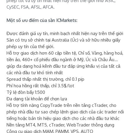
phép tốt và uy tín nhất hiện nay trên thế giới như ASIC,
CySEC, FSA, AFSL, AFCA.
Một số ưu điểm của sàn ICMarkets:
Được đánh giá uy tín, minh bạch nhất hiện nay trên thế giới
Sàn có trụ sở chính tại Australia (Úc) và sở hữu nhiều giấy
phép uy tín của thế giới.
Hỗ trợ giao dịch hơn 60 cặp tiền tệ, Chỉ số, Vàng, hàng hoá,
tiền ảo, 460+ cổ phiếu đầu ngành ở Mỹ, Úc và Châu Âu...
giúp đa dạng hoá kênh đầu tư đáp ứng khẩu vị của tất cả
các nhà đầu tư khó tính nhất
Spread thấp nhất thị trường, chỉ 0.1 pip
Phí hoa hồng rất thấp, chỉ 3.5$/lot
Tỷ lệ đòn bẩy 1:500
Đa dạng tài khoản để chọn lựa
Hỗ trợ tính năng CopyTrade trên nền tảng cTrader, cho
phép nhà đầu tư sao chép lệnh giao dịch của các trader nổi
tiếng hoặc bán tín hiệu giao dịch cho các nhà đầu tư khác
Nền tảng MT4, MT5, cTrader, WebTrader thông dụng
Công cụ giao dịch MAM, PAMM, VPS, AUTO