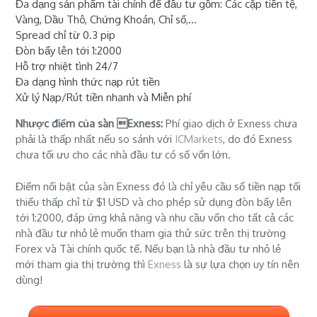
Đa dạng sản phẩm tài chính để đầu tư gồm: Các cặp tiền tệ,
Vàng, Dầu Thô, Chứng Khoán, Chỉ số,...
Spread chỉ từ 0.3 pip
Đòn bẩy lên tới 1:2000
Hỗ trợ nhiệt tình 24/7
Đa dạng hình thức nạp rút tiền
Xử lý Nạp/Rút tiền nhanh và Miễn phí
Nhược điểm của sàn Exness:
Phí giao dịch ở Exness chưa
phải là thấp nhất nếu so sánh với
ICMarkets
, do đó Exness
chưa tối ưu cho các nhà đầu tư có số vốn lớn.
Điểm nổi bật của sàn Exness đó là chỉ yêu cầu số tiền nạp tối
thiểu thấp chỉ từ $1 USD và cho phép sử dụng đòn bẩy lên
tới 1:2000, đáp ứng khả năng và nhu cầu vốn cho tất cả các
nhà đầu tư nhỏ lẻ muốn tham gia thử sức trên thị trường
Forex và Tài chính quốc tế. Nếu bạn là nhà đầu tư nhỏ lẻ
mới tham gia thị trường thì
Exness
là sự lựa chọn uy tín nên
dùng!