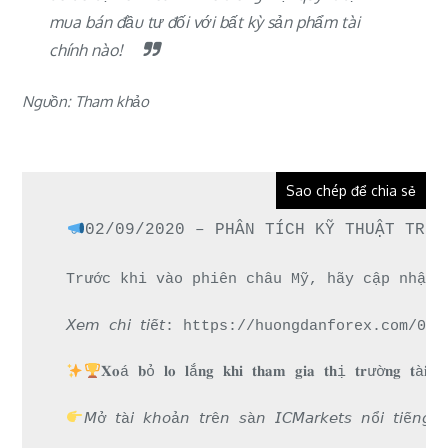
mua bán đầu tư đối với bất kỳ sản phẩm tài
chính nào!
Nguồn: Tham khảo
Sao chép để chia sẻ
02/09/2020 – PHÂN TÍCH KỸ THUẬT TRƯỚ
Trước khi vào phiên châu Mỹ, hãy cập nhật 
𝘟𝘦𝘮 𝘤𝘩𝘪 𝘵𝘪ế𝘵: https://huongdanforex.
𝐗𝐨á 𝐛ỏ 𝐥𝐨 𝐥ắ𝐧𝐠 𝐤𝐡𝐢 𝐭𝐡𝐚𝐦 𝐠𝐢𝐚 𝐭𝐡ị 𝐭𝐫ườ𝐧𝐠 𝐭à
𝘔ở 𝘵à𝘪 𝘬𝘩𝘰ả𝘯 𝘵𝘳ê𝘯 𝘴à𝘯 𝘐𝘊𝘔𝘢𝘳𝘬𝘦𝘵𝘴 