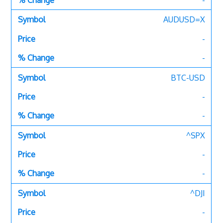
-
AUDUSD=X
-
-
BTC-USD
-
-
^SPX
-
-
^DJI
-