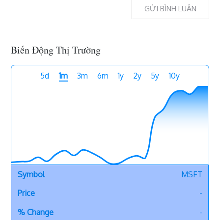
Biến Động Thị Trường
5d
1m
3m
6m
1y
2y
5y
10y
MSFT
-
-