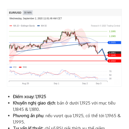
Điểm xoay: 1,1925
Khuyến nghị giao dịch
: bán ở dưới 1,1925 với mục tiêu
1,1845 & 1,1810.
Phương án phụ
: nếu vượt qua 1,1925, có thể tới 1,1965 &
1,1995.
Tư vấn kĩ thuật
: chỉ số RSI giải thích xu thế giảm.