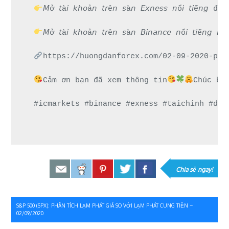
𝘔ở 𝘵à𝘪 𝘬𝘩𝘰ả𝘯 𝘵𝘳ê𝘯 𝘴à𝘯 𝘌𝘹𝘯𝘦𝘴𝘴 𝘯ổ𝘪 
𝘔ở 𝘵à𝘪 𝘬𝘩𝘰ả𝘯 𝘵𝘳ê𝘯 𝘴à𝘯 𝘉𝘪𝘯𝘢𝘯𝘤𝘦 𝘯ổ𝘪 𝘵
https://huongdanforex.com/02-09-2020-pha
Cảm ơn bạn đã xem thông tin
Chúc bạ
#icmarkets #binance #exness #taichinh #dau
Chia sẻ ngay!
Điều
S&P 500 (SPX): PHÂN TÍCH LẠM PHÁT GIÁ SO VỚI LẠM PHÁT CUNG TIỀN –
02/09/2020
hướng