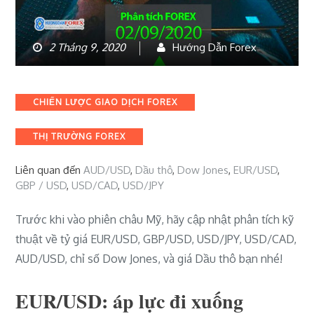
2 Tháng 9, 2020
Hướng Dẫn Forex
Categories
CHIẾN LƯỢC GIAO DỊCH FOREX
THỊ TRƯỜNG FOREX
Liên quan đến
AUD/USD
,
Dầu thô
,
Dow Jones
,
EUR/USD
,
GBP / USD
,
USD/CAD
,
USD/JPY
Trước khi vào phiên châu Mỹ, hãy cập nhật phân tích kỹ
thuật về tỷ giá EUR/USD, GBP/USD, USD/JPY, USD/CAD,
AUD/USD, chỉ số Dow Jones, và giá Dầu thô bạn nhé!
EUR/USD: áp lực đi xuống