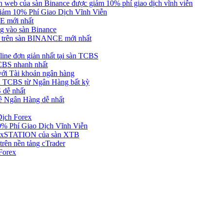
web của sàn Binance được giảm 10% phí giao dịch vĩnh viễn
ảm 10% Phí Giao Dịch Vĩnh Viễn
 mới nhất
 vào sàn Binance
in trên sàn BINANCE mới nhất
ne đơn giản nhất tại sàn TCBS
BS nhanh nhất
ới Tài khoản ngân hàng
 TCBS từ Ngân Hàng bất kỳ
 dễ nhất
ề Ngân Hàng dễ nhất
Dịch Forex
 Phí Giao Dịch Vĩnh Viễn
g xSTATION của sàn XTB
rên nền tảng cTrader
Forex