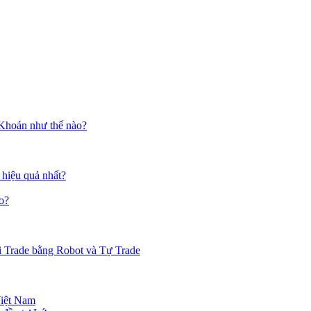
 Khoán như thế nào?
 hiệu quả nhất?
o?
i Trade bằng Robot và Tự Trade
Việt Nam