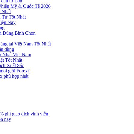
 đầu tư Lớn
 Phiếu Mỹ & Quốc Tế 2026
 Nhất
n Tử Tốt Nhất
Hiện Nay
ùng
ời Dùng Bình Chọn
ng tại Việt Nam Tốt Nhất
tin dùng
h Nhất Việt Nam
ệt Tốt Nhất
ịch Xuất Sắc
 môi giới Forex?
ex phù hợp nhất
% phí giao dịch vĩnh viễn
ện nay