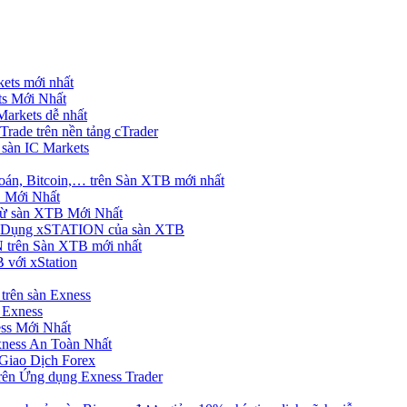
ets mới nhất
s Mới Nhất
rkets dễ nhất
rade trên nền tảng cTrader
 sàn IC Markets
án, Bitcoin,… trên Sàn XTB mới nhất
 Mới Nhất
ừ sàn XTB Mới Nhất
g Dụng xSTATION của sàn XTB
trên Sàn XTB mới nhất
 với xStation
trên sàn Exness
 Exness
ss Mới Nhất
xness An Toàn Nhất
Giao Dịch Forex
ên Ứng dụng Exness Trader