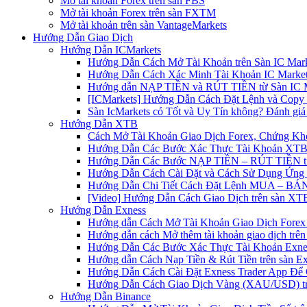
Mở tài khoản Forex trên sàn FBS
Mở tài khoản Forex trên sàn FXTM
Mở tài khoản trên sàn VantageMarkets
Hướng Dẫn Giao Dịch
Hướng Dẫn ICMarkets
Hướng Dẫn Cách Mở Tài Khoản trên Sàn IC Mark
Hướng Dẫn Cách Xác Minh Tài Khoản IC Market
Hướng dẫn NẠP TIỀN và RÚT TIỀN từ Sàn IC Ma
[ICMarkets] Hướng Dẫn Cách Đặt Lệnh và Copy T
Sàn IcMarkets có Tốt và Uy Tín không? Đánh giá
Hướng Dẫn XTB
Cách Mở Tài Khoản Giao Dịch Forex, Chứng Kho
Hướng Dẫn Các Bước Xác Thực Tài Khoản XTB
Hướng Dẫn Các Bước NẠP TIỀN – RÚT TIỀN t
Hướng Dẫn Cách Cài Đặt và Cách Sử Dụng Ứn
Hướng Dẫn Chi Tiết Cách Đặt Lệnh MUA – BÁN 
[Video] Hướng Dẫn Cách Giao Dịch trên sàn XTB
Hướng Dẫn Exness
Hướng dẫn Cách Mở Tài Khoản Giao Dịch Forex 
Hướng dẫn cách Mở thêm tài khoản giao dịch trên
Hướng Dẫn Các Bước Xác Thực Tài Khoản Exne
Hướng dẫn Cách Nạp Tiền & Rút Tiền trên sàn E
Hướng Dẫn Cách Cài Đặt Exness Trader App Để 
Hướng Dẫn Cách Giao Dịch Vàng (XAU/USD) tr
Hướng Dẫn Binance