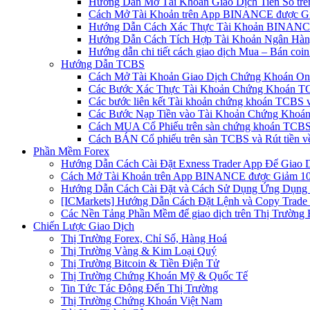
Hướng Dẫn Mở Tài Khoản Giao Dịch Tiền Số trên 
Cách Mở Tài Khoản trên App BINANCE được Gi
Hướng Dẫn Cách Xác Thực Tài Khoản BINANCE
Hướng Dẫn Cách Tích Hợp Tài Khoản Ngân Hàng
Hướng dẫn chi tiết cách giao dịch Mua – Bán co
Hướng Dẫn TCBS
Cách Mở Tài Khoản Giao Dịch Chứng Khoán Onli
Các Bước Xác Thực Tài Khoản Chứng Khoán TC
Các bước liên kết Tài khoản chứng khoán TCBS v
Các Bước Nạp Tiền vào Tài Khoản Chứng Khoán
Cách MUA Cổ Phiếu trên sàn chứng khoán TCBS
Cách BÁN Cổ phiếu trên sàn TCBS và Rút tiền v
Phần Mềm Forex
Hướng Dẫn Cách Cài Đặt Exness Trader App Để Giao 
Cách Mở Tài Khoản trên App BINANCE được Giảm 10%
Hướng Dẫn Cách Cài Đặt và Cách Sử Dụng Ứng Dụn
[ICMarkets] Hướng Dẫn Cách Đặt Lệnh và Copy Trade t
Các Nền Tảng Phần Mềm để giao dịch trên Thị Trường 
Chiến Lược Giao Dịch
Thị Trường Forex, Chỉ Số, Hàng Hoá
Thị Trường Vàng & Kim Loại Quý
Thị Trường Bitcoin & Tiền Điện Tử
Thị Trường Chứng Khoán Mỹ & Quốc Tế
Tin Tức Tác Động Đến Thị Trường
Thị Trường Chứng Khoán Việt Nam