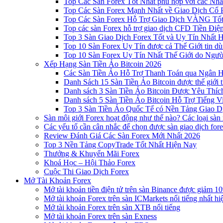
Top Các Sàn Forex Tốt Nhất phù hợp với các Nhà
Top Các Sàn Forex Mạnh Nhất về Giao Dịch Cổ
Top Các Sàn Forex Hỗ Trợ Giao Dịch VÀNG Tốt
Top các sàn Forex hỗ trợ giao dịch CFD Tiền Điệ
Top 3 Sàn Giao Dịch Forex Tốt và Uy Tín Nhất 
Top 10 Sàn Forex Uy Tín được cả Thế Giới tin d
Top 10 Sàn Forex Uy Tín Nhất Thế Giới do Ngư
Xếp Hạng Sàn Tiền Ảo Bitcoin 2026
Các Sàn Tiền Ảo Hỗ Trợ Thanh Toán qua Ngân Hà
Danh Sách 15 Sàn Tiền Ảo Bitcoin được thế giới 
Danh sách 3 Sàn Tiền Ảo Bitcoin Được Yêu Thíc
Danh sách 5 Sàn Tiền Ảo Bitcoin Hỗ Trợ Tiếng Vi
Top 3 Sàn Tiền Ảo Quốc Tế có Nền Tảng Giao D
Sàn môi giới Forex hoạt động như thế nào? Các loại sàn
Các yếu tố cần cân nhắc để chọn được sàn giao dịch for
Review Đánh Giá Các Sàn Forex Mới Nhất 2026
Top 3 Nền Tảng CopyTrade Tốt Nhất Hiện Nay
Thưởng & Khuyến Mãi Forex
Khoá Học – Hội Thảo Forex
Cuộc Thi Giao Dịch Forex
Mở Tài Khoản Forex
Mở tài khoản tiền điện tử trên sàn Binance được giảm 10
Mở tài khoản Forex trên sàn ICMarkets nổi tiếng nhất hi
Mở tài khoản Forex trên sàn XTB nổi tiếng
Mở tài khoản Forex trên sàn Exness