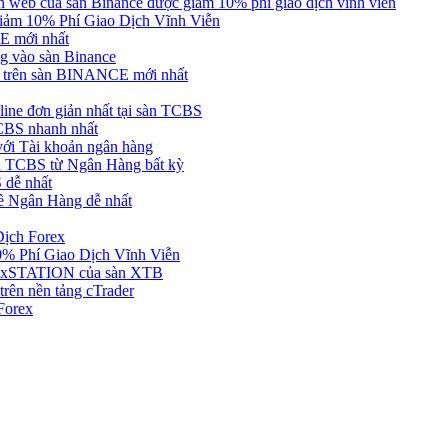
web của sàn Binance được giảm 10% phí giao dịch vĩnh viễn
ảm 10% Phí Giao Dịch Vĩnh Viễn
 mới nhất
 vào sàn Binance
in trên sàn BINANCE mới nhất
ne đơn giản nhất tại sàn TCBS
BS nhanh nhất
ới Tài khoản ngân hàng
 TCBS từ Ngân Hàng bất kỳ
 dễ nhất
ề Ngân Hàng dễ nhất
Dịch Forex
 Phí Giao Dịch Vĩnh Viễn
g xSTATION của sàn XTB
rên nền tảng cTrader
Forex