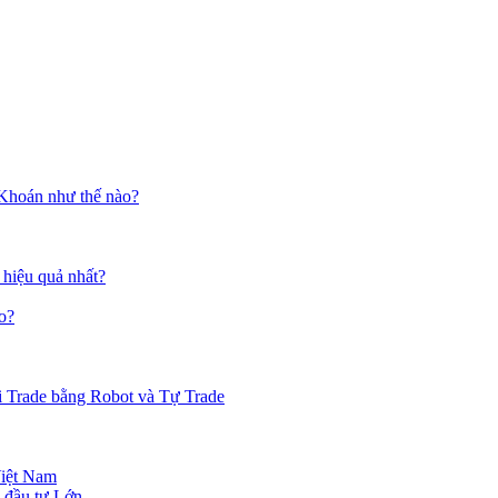
 Khoán như thế nào?
 hiệu quả nhất?
o?
i Trade bằng Robot và Tự Trade
Việt Nam
 đầu tư Lớn