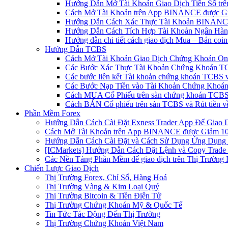
Hướng Dẫn Mở Tài Khoản Giao Dịch Tiền Số trên 
Cách Mở Tài Khoản trên App BINANCE được Gi
Hướng Dẫn Cách Xác Thực Tài Khoản BINANCE
Hướng Dẫn Cách Tích Hợp Tài Khoản Ngân Hàng
Hướng dẫn chi tiết cách giao dịch Mua – Bán co
Hướng Dẫn TCBS
Cách Mở Tài Khoản Giao Dịch Chứng Khoán Onli
Các Bước Xác Thực Tài Khoản Chứng Khoán TC
Các bước liên kết Tài khoản chứng khoán TCBS v
Các Bước Nạp Tiền vào Tài Khoản Chứng Khoán
Cách MUA Cổ Phiếu trên sàn chứng khoán TCBS
Cách BÁN Cổ phiếu trên sàn TCBS và Rút tiền v
Phần Mềm Forex
Hướng Dẫn Cách Cài Đặt Exness Trader App Để Giao 
Cách Mở Tài Khoản trên App BINANCE được Giảm 10%
Hướng Dẫn Cách Cài Đặt và Cách Sử Dụng Ứng Dụn
[ICMarkets] Hướng Dẫn Cách Đặt Lệnh và Copy Trade t
Các Nền Tảng Phần Mềm để giao dịch trên Thị Trường 
Chiến Lược Giao Dịch
Thị Trường Forex, Chỉ Số, Hàng Hoá
Thị Trường Vàng & Kim Loại Quý
Thị Trường Bitcoin & Tiền Điện Tử
Thị Trường Chứng Khoán Mỹ & Quốc Tế
Tin Tức Tác Động Đến Thị Trường
Thị Trường Chứng Khoán Việt Nam