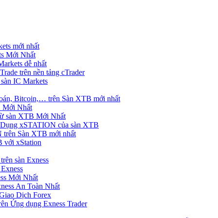
ets mới nhất
s Mới Nhất
rkets dễ nhất
rade trên nền tảng cTrader
 sàn IC Markets
án, Bitcoin,… trên Sàn XTB mới nhất
 Mới Nhất
ừ sàn XTB Mới Nhất
g Dụng xSTATION của sàn XTB
trên Sàn XTB mới nhất
 với xStation
trên sàn Exness
 Exness
ss Mới Nhất
xness An Toàn Nhất
Giao Dịch Forex
ên Ứng dụng Exness Trader