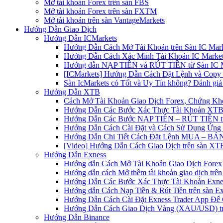
Mở tài khoản Forex trên sàn FBS
Mở tài khoản Forex trên sàn FXTM
Mở tài khoản trên sàn VantageMarkets
Hướng Dẫn Giao Dịch
Hướng Dẫn ICMarkets
Hướng Dẫn Cách Mở Tài Khoản trên Sàn IC Mark
Hướng Dẫn Cách Xác Minh Tài Khoản IC Market
Hướng dẫn NẠP TIỀN và RÚT TIỀN từ Sàn IC Ma
[ICMarkets] Hướng Dẫn Cách Đặt Lệnh và Copy T
Sàn IcMarkets có Tốt và Uy Tín không? Đánh giá
Hướng Dẫn XTB
Cách Mở Tài Khoản Giao Dịch Forex, Chứng Kho
Hướng Dẫn Các Bước Xác Thực Tài Khoản XTB
Hướng Dẫn Các Bước NẠP TIỀN – RÚT TIỀN t
Hướng Dẫn Cách Cài Đặt và Cách Sử Dụng Ứn
Hướng Dẫn Chi Tiết Cách Đặt Lệnh MUA – BÁN 
[Video] Hướng Dẫn Cách Giao Dịch trên sàn XTB
Hướng Dẫn Exness
Hướng dẫn Cách Mở Tài Khoản Giao Dịch Forex 
Hướng dẫn cách Mở thêm tài khoản giao dịch trên
Hướng Dẫn Các Bước Xác Thực Tài Khoản Exne
Hướng dẫn Cách Nạp Tiền & Rút Tiền trên sàn E
Hướng Dẫn Cách Cài Đặt Exness Trader App Để 
Hướng Dẫn Cách Giao Dịch Vàng (XAU/USD) tr
Hướng Dẫn Binance