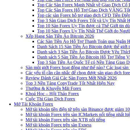
Top Các Sàn Forex Mạnh Nhất về Giao Dịch Cổ
Top Các Sàn Forex Hỗ Trợ Giao Dịch VÀNG Tốt
Top các sàn Forex hỗ trợ giao dịch CFD Tiền Điệ
Top 3 Sàn Giao Dịch Forex Tốt và Uy Tín Nhất 
Top 10 Sàn Forex Uy Tín được cả Thế Giới tin d
Top 10 Sàn Forex Uy Tín Nhất Thế Giới do Ngư
Xếp Hạng Sàn Tiền Ảo Bitcoin 2026
Các Sàn Tiền Ảo Hỗ Trợ Thanh Toán qua Ngân Hà
Danh Sách 15 Sàn Tiền Ảo Bitcoin được thế giới 
Danh sách 3 Sàn Tiền Ảo Bitcoin Được Yêu Thíc
Danh sách 5 Sàn Tiền Ảo Bitcoin Hỗ Trợ Tiếng Vi
Top 3 Sàn Tiền Ảo Quốc Tế có Nền Tảng Giao D
Sàn môi giới Forex hoạt động như thế nào? Các loại sàn
Các yếu tố cần cân nhắc để chọn được sàn giao dịch for
Review Đánh Giá Các Sàn Forex Mới Nhất 2026
Top 3 Nền Tảng CopyTrade Tốt Nhất Hiện Nay
Thưởng & Khuyến Mãi Forex
Khoá Học – Hội Thảo Forex
Cuộc Thi Giao Dịch Forex
Mở Tài Khoản Forex
Mở tài khoản tiền điện tử trên sàn Binance được giảm 10
Mở tài khoản Forex trên sàn ICMarkets nổi tiếng nhất hi
Mở tài khoản Forex trên sàn XTB nổi tiếng
Mở tài khoản Forex trên sàn Exness