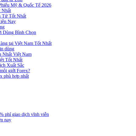
 Phiếu Mỹ & Quốc Tế 2026
 Nhất
n Tử Tốt Nhất
Hiện Nay
ùng
ời Dùng Bình Chọn
ng tại Việt Nam Tốt Nhất
tin dùng
h Nhất Việt Nam
ệt Tốt Nhất
ịch Xuất Sắc
 môi giới Forex?
ex phù hợp nhất
% phí giao dịch vĩnh viễn
ện nay