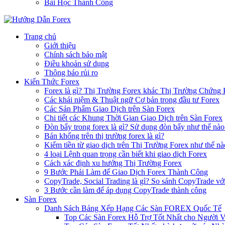
Bài Học Thành Công
Trang chủ
Giới thiệu
Chính sách bảo mật
Điều khoản sử dụng
Thông báo rủi ro
Kiến Thức Forex
Forex là gì? Thị Trường Forex khác Thị Trường Chứng
Các khái niệm & Thuật ngữ Cơ bản trong đầu tư Forex
Các Sản Phẩm Giao Dịch trên Sàn Forex
Chi tiết các Khung Thời Gian Giao Dịch trên Sàn Forex
Đòn bẩy trong forex là gì? Sử dụng đòn bẩy như thế nào
Bán khống trên thị trường forex là gì?
Kiếm tiền từ giao dịch trên Thị Trường Forex như thế nà
4 loại Lệnh quan trọng cần biết khi giao dịch Forex
Cách xác định xu hướng Thị Trường Forex
9 Bước Phải Làm để Giao Dịch Forex Thành Công
CopyTrade, Social Trading là gì? So sánh CopyTrade vớ
3 Bước cần làm để áp dụng CopyTrade thành công
Sàn Forex
Danh Sách Bảng Xếp Hạng Các Sàn FOREX Quốc Tế
Top Các Sàn Forex Hỗ Trợ Tốt Nhất cho Người 