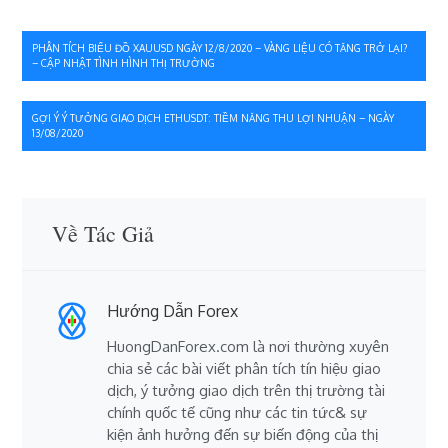
Điều
PHÂN TÍCH BIỂU ĐỒ XAUUSD NGÀY 12/8/2020 – VÀNG LIỆU CÓ TĂNG TRỞ LẠI?
– CẬP NHẬT TÌNH HÌNH THỊ TRƯỜNG
hướng
bài
GỢI Ý Ý TƯỞNG GIAO DỊCH ETHUSDT: TIỀM NĂNG THU LỢI NHUẬN – NGÀY
13/08/2020
viết
Về Tác Giả
Hướng Dẫn Forex
HuongDanForex.com là nơi thường xuyên
chia sẻ các bài viết phân tích tín hiệu giao
dịch, ý tưởng giao dịch trên thị trường tài
chính quốc tế cũng như các tin tức& sự
kiện ảnh hưởng đến sự biến động của thị