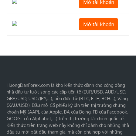
Mở tài khoản
Mở tài khoản
HuongDanForex.com là kho kiến thức dành cho cộng đồng
nhà đầu tư lướt sóng các cặp tiền tệ (EUR/USD, AUD/USD,
GBP/USD, USD/JPY,…), tiền điện tử (BTC, ETH, BCH…), Vàng
(XAU/USD), Dầu mỏ, Cổ phiếu kỳ lân trên thị trường chứng
khoán Mỹ (AAPL của Apple, BA của Boing, FB của Facebook,
GOOGL của Alphabet,…) trên thị trường tài chính quốc tế.
Kiến thức trên trang web này không chỉ dành cho những nhà
đầu tư mới bắt đầu tham gia, mà còn phù hợp với những