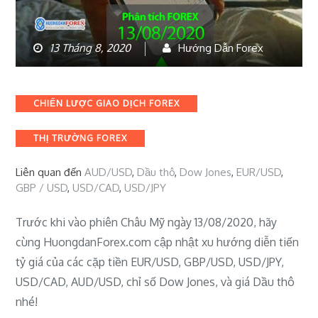
13 Tháng 8, 2020
Hướng Dẫn Forex
Categories
CHIẾN LƯỢC GIAO DỊCH FOREX
THỊ TRƯỜNG FOREX
Liên quan đến
AUD/USD
,
Dầu thô
,
Dow Jones
,
EUR/USD
,
GBP / USD
,
USD/CAD
,
USD/JPY
Trước khi vào phiên Châu Mỹ ngày 13/08/2020, hãy
cùng HuongdanForex.com cập nhật xu hướng diễn tiến
tỷ giá của các cặp tiền EUR/USD, GBP/USD, USD/JPY,
USD/CAD, AUD/USD, chỉ số Dow Jones, và giá Dầu thô
nhé!