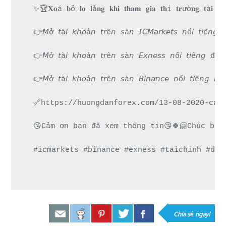
✨🏆𝐗𝐨á 𝐛ỏ 𝐥𝐨 𝐥ắ𝐧𝐠 𝐤𝐡𝐢 𝐭𝐡𝐚𝐦 𝐠𝐢𝐚 𝐭𝐡ị 𝐭𝐫ườ𝐧𝐠 𝐭à𝐢 
👉𝘔ở 𝘵à𝘪 𝘬𝘩𝘰ả𝘯 𝘵𝘳ê𝘯 𝘴à𝘯 𝘐𝘊𝘔𝘢𝘳𝘬𝘦𝘵𝘴 𝘯
👉𝘔ở 𝘵à𝘪 𝘬𝘩𝘰ả𝘯 𝘵𝘳ê𝘯 𝘴à𝘯 𝘌𝘹𝘯𝘦𝘴𝘴 𝘯ổ𝘪 
👉𝘔ở 𝘵à𝘪 𝘬𝘩𝘰ả𝘯 𝘵𝘳ê𝘯 𝘴à𝘯 𝘉𝘪𝘯𝘢𝘯𝘤𝘦 𝘯ổ𝘪 𝘵
🔗https://huongdanforex.com/13-08-2020-cap
😘Cảm ơn bạn đã xem thông tin😘🍀🤗Chúc bạn
#icmarkets #binance #exness #taichinh #dau
Chia sẻ ngay!