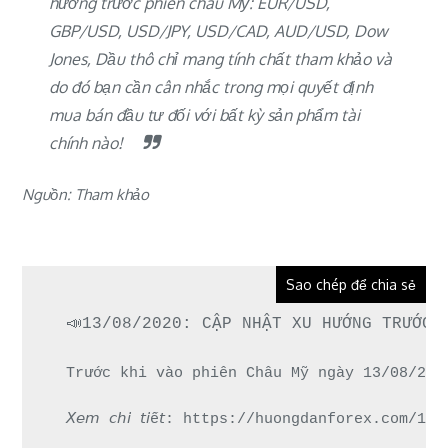
hướng trước phiên châu Mỹ: EUR/USD,
GBP/USD, USD/JPY, USD/CAD, AUD/USD, Dow
Jones, Dầu thô chỉ mang tính chất tham khảo và
do đó bạn cần cân nhắc trong mọi quyết định
mua bán đầu tư đối với bất kỳ sản phẩm tài
chính nào!
Nguồn: Tham khảo
Sao chép để chia sẻ
📣13/08/2020: CẬP NHẬT XU HƯỚNG TRƯỚC 
Trước khi vào phiên Châu Mỹ ngày 13/08/202
𝘟𝘦𝘮 𝘤𝘩𝘪 𝘵𝘪ế𝘵: https://huongdanforex.