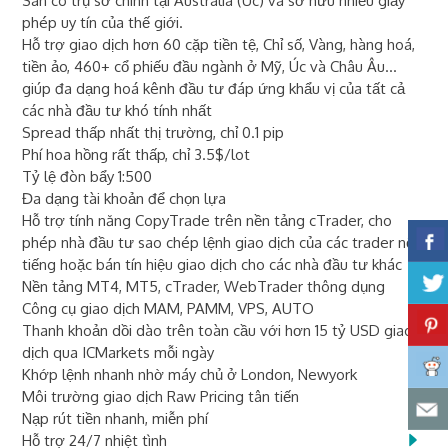
Sàn có trụ sở chính tại Australia (Úc) và sở hữu nhiều giấy
phép uy tín của thế giới.
Hỗ trợ giao dịch hơn 60 cặp tiền tệ, Chỉ số, Vàng, hàng hoá,
tiền ảo, 460+ cổ phiếu đầu ngành ở Mỹ, Úc và Châu Âu...
giúp đa dạng hoá kênh đầu tư đáp ứng khẩu vị của tất cả
các nhà đầu tư khó tính nhất
Spread thấp nhất thị trường, chỉ 0.1 pip
Phí hoa hồng rất thấp, chỉ 3.5$/lot
Tỷ lệ đòn bẩy 1:500
Đa dạng tài khoản để chọn lựa
Hỗ trợ tính năng CopyTrade trên nền tảng cTrader, cho
phép nhà đầu tư sao chép lệnh giao dịch của các trader nổi
tiếng hoặc bán tín hiệu giao dịch cho các nhà đầu tư khác
Nền tảng MT4, MT5, cTrader, WebTrader thông dụng
Công cụ giao dịch MAM, PAMM, VPS, AUTO
Thanh khoản dồi dào trên toàn cầu với hơn 15 tỷ USD giao
dịch qua ICMarkets mỗi ngày
Khớp lệnh nhanh nhờ máy chủ ở London, Newyork
Môi trường giao dịch Raw Pricing tân tiến
Nạp rút tiền nhanh, miễn phí
Hỗ trợ 24/7 nhiệt tình