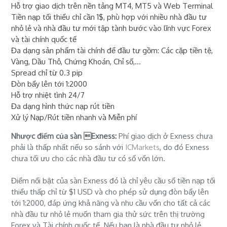
Hỗ trợ giao dịch trên nền tảng MT4, MT5 và Web Terminal
Tiền nạp tối thiểu chỉ cần 1$, phù hợp với nhiều nhà đầu tư
nhỏ lẻ và nhà đầu tư mới tập tành bước vào lĩnh vực Forex
và tài chính quốc tế
Đa dạng sản phẩm tài chính để đầu tư gồm: Các cặp tiền tệ,
Vàng, Dầu Thô, Chứng Khoán, Chỉ số,...
Spread chỉ từ 0.3 pip
Đòn bẩy lên tới 1:2000
Hỗ trợ nhiệt tình 24/7
Đa dạng hình thức nạp rút tiền
Xử lý Nạp/Rút tiền nhanh và Miễn phí
Nhược điểm của sàn Exness:
Phí giao dịch ở Exness chưa
phải là thấp nhất nếu so sánh với
ICMarkets
, do đó Exness
chưa tối ưu cho các nhà đầu tư có số vốn lớn.
Điểm nổi bật của sàn Exness đó là chỉ yêu cầu số tiền nạp tối
thiểu thấp chỉ từ $1 USD và cho phép sử dụng đòn bẩy lên
tới 1:2000, đáp ứng khả năng và nhu cầu vốn cho tất cả các
nhà đầu tư nhỏ lẻ muốn tham gia thử sức trên thị trường
Forex và Tài chính quốc tế. Nếu bạn là nhà đầu tư nhỏ lẻ