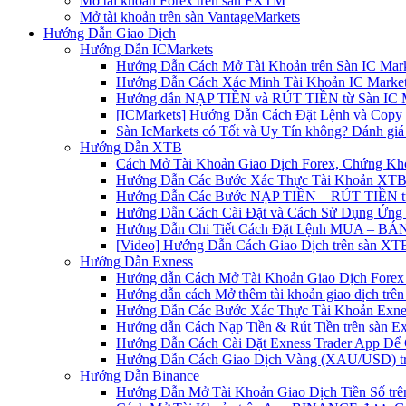
Mở tài khoản Forex trên sàn FXTM
Mở tài khoản trên sàn VantageMarkets
Hướng Dẫn Giao Dịch
Hướng Dẫn ICMarkets
Hướng Dẫn Cách Mở Tài Khoản trên Sàn IC Mark
Hướng Dẫn Cách Xác Minh Tài Khoản IC Market
Hướng dẫn NẠP TIỀN và RÚT TIỀN từ Sàn IC Ma
[ICMarkets] Hướng Dẫn Cách Đặt Lệnh và Copy T
Sàn IcMarkets có Tốt và Uy Tín không? Đánh giá
Hướng Dẫn XTB
Cách Mở Tài Khoản Giao Dịch Forex, Chứng Kho
Hướng Dẫn Các Bước Xác Thực Tài Khoản XTB
Hướng Dẫn Các Bước NẠP TIỀN – RÚT TIỀN t
Hướng Dẫn Cách Cài Đặt và Cách Sử Dụng Ứn
Hướng Dẫn Chi Tiết Cách Đặt Lệnh MUA – BÁN 
[Video] Hướng Dẫn Cách Giao Dịch trên sàn XTB
Hướng Dẫn Exness
Hướng dẫn Cách Mở Tài Khoản Giao Dịch Forex 
Hướng dẫn cách Mở thêm tài khoản giao dịch trên
Hướng Dẫn Các Bước Xác Thực Tài Khoản Exne
Hướng dẫn Cách Nạp Tiền & Rút Tiền trên sàn E
Hướng Dẫn Cách Cài Đặt Exness Trader App Để 
Hướng Dẫn Cách Giao Dịch Vàng (XAU/USD) tr
Hướng Dẫn Binance
Hướng Dẫn Mở Tài Khoản Giao Dịch Tiền Số trên 