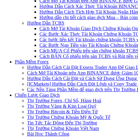
Cách Mở Tài Khoản trên App BINANCE được Gi
Hướng Dẫn Cách Xác Thực Tài Khoản BINANCE
Hướng Dẫn Cách Tích Hợp Tài Khoản Ngân Hàng
Hướng dẫn chi tiết cách giao dịch Mua – Bán co
Hướng Dẫn TCBS
Cách Mở Tài Khoản Giao Dịch Chứng Khoán Onli
Các Bước Xác Thực Tài Khoản Chứng Khoán TC
Các bước liên kết Tài khoản chứng khoán TCBS v
Các Bước Nạp Tiền vào Tài Khoản Chứng Khoán
Cách MUA Cổ Phiếu trên sàn chứng khoán TCBS
Cách BÁN Cổ phiếu trên sàn TCBS và Rút tiền v
Phần Mềm Forex
Hướng Dẫn Cách Cài Đặt Exness Trader App Để Giao 
Cách Mở Tài Khoản trên App BINANCE được Giảm 10%
Hướng Dẫn Cách Cài Đặt và Cách Sử Dụng Ứng Dụn
[ICMarkets] Hướng Dẫn Cách Đặt Lệnh và Copy Trade t
Các Nền Tảng Phần Mềm để giao dịch trên Thị Trường 
Chiến Lược Giao Dịch
Thị Trường Forex, Chỉ Số, Hàng Hoá
Thị Trường Vàng & Kim Loại Quý
Thị Trường Bitcoin & Tiền Điện Tử
Thị Trường Chứng Khoán Mỹ & Quốc Tế
Tin Tức Tác Động Đến Thị Trường
Thị Trường Chứng Khoán Việt Nam
Bài Học Thành Công