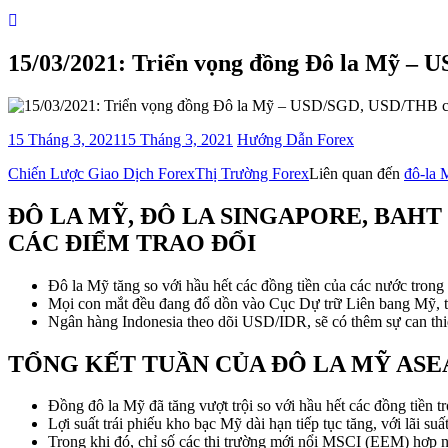
15/03/2021: Triển vọng đồng Đô la Mỹ – 
15 Tháng 3, 2021
15 Tháng 3, 2021
Hướng Dẫn Forex
Categories
Chiến Lược Giao Dịch Forex
Thị Trường Forex
Liên quan đến
đô-la 
ĐÔ LA MỸ, ĐÔ LA SINGAPORE, BAHT 
CÁC ĐIỂM TRAO ĐỔI
Đô la Mỹ tăng so với hầu hết các đồng tiền của các nước tro
Mọi con mắt đều đang đổ dồn vào Cục Dự trữ Liên bang Mỹ, tập
Ngân hàng Indonesia theo dõi USD/IDR, sẽ có thêm sự can thiệp
TỔNG KẾT TUẦN CỦA ĐÔ LA MỸ ASE
Đồng đô la Mỹ đã tăng vượt trội so với hầu hết các đồng tiền
Lợi suất trái phiếu kho bạc Mỹ dài hạn tiếp tục tăng, với lãi 
Trong khi đó, chỉ số các thị trường mới nổi MSCI (EEM) hợp n