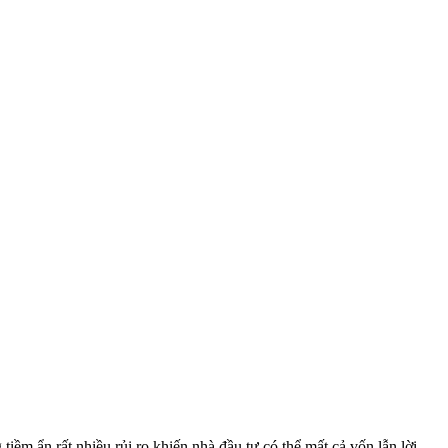
iềm ẩn rất nhiều rủi ro khiến nhà đầu tư có thể mất cả vốn lẫn lời.