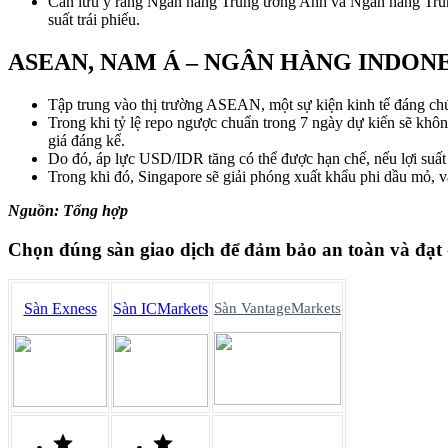
Cần lưu ý rằng Ngân hàng Trung ương Anh và Ngân hàng Trung ư
suất trái phiếu.
ASEAN, NAM Á – NGÂN HÀNG INDON
Tập trung vào thị trường ASEAN, một sự kiện kinh tế đáng chú
Trong khi tỷ lệ repo ngược chuẩn trong 7 ngày dự kiến ​​sẽ k
giá đáng kể.
Do đó, áp lực USD/IDR tăng có thể được hạn chế, nếu lợi suất t
Trong khi đó, Singapore sẽ giải phóng xuất khẩu phi dầu mỏ, v
Nguồn: Tổng hợp
Chọn đúng sàn giao dịch để đảm bảo an toàn và đạt
Sàn Exness
Sàn ICMarkets
Sàn VantageMarkets