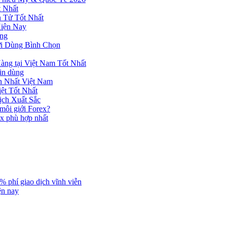
 Nhất
n Tử Tốt Nhất
Hiện Nay
ùng
ời Dùng Bình Chọn
ng tại Việt Nam Tốt Nhất
tin dùng
h Nhất Việt Nam
ệt Tốt Nhất
ịch Xuất Sắc
 môi giới Forex?
ex phù hợp nhất
% phí giao dịch vĩnh viễn
ện nay