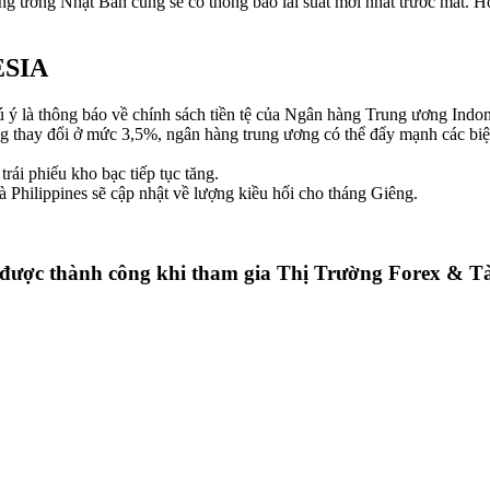
ơng Nhật Bản cũng sẽ có thông báo lãi suất mới nhất trước mắt. Họ cũ
ESIA
 ý là thông báo về chính sách tiền tệ của Ngân hàng Trung ương Indo
hông thay đổi ở mức 3,5%, ngân hàng trung ương có thể đẩy mạnh các 
rái phiếu kho bạc tiếp tục tăng.
à Philippines sẽ cập nhật về lượng kiều hối cho tháng Giêng.
 được thành công khi tham gia Thị Trường Forex & T