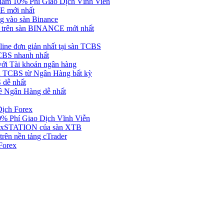
ảm 10% Phí Giao Dịch Vĩnh Viễn
 mới nhất
 vào sàn Binance
in trên sàn BINANCE mới nhất
ne đơn giản nhất tại sàn TCBS
BS nhanh nhất
ới Tài khoản ngân hàng
 TCBS từ Ngân Hàng bất kỳ
 dễ nhất
ề Ngân Hàng dễ nhất
Dịch Forex
 Phí Giao Dịch Vĩnh Viễn
g xSTATION của sàn XTB
rên nền tảng cTrader
Forex