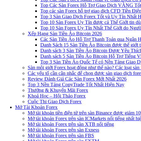
Top Các Sàn Forex Hỗ Trợ Giao Dịch VÀNG Tốt
Top các sàn Forex hỗ trợ giao dịch CFD Tiền Điệ
Top 3 Sàn Giao Dịch Forex Tốt và Uy Tín Nhất 
Top 10 Sàn Forex Uy Tín được cả Thế Giới tin d
Top 10 Sàn Forex Uy Tín Nhất Thế Giới do Ngư
Xếp Hạng Sàn Tiền Ảo Bitcoin 2026
Các Sàn Tiền Ảo Hỗ Trợ Thanh Toán qua Ngân Hà
Danh Sách 15 Sàn Tiền Ảo Bitcoin được thế giới 
Danh sách 3 Sàn Tiền Ảo Bitcoin Được Yêu Thíc
Danh sách 5 Sàn Tiền Ảo Bitcoin Hỗ Trợ Tiếng Vi
Top 3 Sàn Tiền Ảo Quốc Tế có Nền Tảng Giao D
Sàn môi giới Forex hoạt động như thế nào? Các loại sàn
Các yếu tố cần cân nhắc để chọn được sàn giao dịch for
Review Đánh Giá Các Sàn Forex Mới Nhất 2026
Top 3 Nền Tảng CopyTrade Tốt Nhất Hiện Nay
Thưởng & Khuyến Mãi Forex
Khoá Học – Hội Thảo Forex
Cuộc Thi Giao Dịch Forex
Mở Tài Khoản Forex
Mở tài khoản tiền điện tử trên sàn Binance được giảm 10
Mở tài khoản Forex trên sàn ICMarkets nổi tiếng nhất hi
Mở tài khoản Forex trên sàn XTB nổi tiếng
Mở tài khoản Forex trên sàn Exness
Mở tài khoản Forex trên sàn FBS