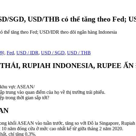
USD/SGD, USD/THB có thể tăng theo Fed; US
Mỹ
,
Fed
,
USD / IDR
,
USD / SGD
,
USD / THB
THÁI, RUPIAH INDONESIA, RUPEE ẤN 
ng khu vực ASEAN/
 trung vào quan điểm của họ về thị trường trái phiếu.
 trong thời gian sắp tới?
AN
 trong khối ASEAN vào tuần trước, tăng so với Đô la Singapore, Rupiah
suất 10 năm đóng cửa ở mức cao nhất kể từ giữa tháng 2 năm 2020.
hất, chỉ tăng 0,3%.