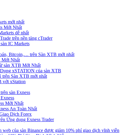
ets mới nhất
s Mới Nhất
rkets dễ nhất
rade trên nền tảng cTrader
 sàn IC Markets
án, Bitcoin,… trên Sàn XTB mới nhất
 Mới Nhất
ừ sàn XTB Mới Nhất
g Dụng xSTATION của sàn XTB
trên Sàn XTB mới nhất
 với xStation
trên sàn Exness
 Exness
ss Mới Nhất
xness An Toàn Nhất
Giao Dịch Forex
ên Ứng dụng Exness Trader
web của sàn Binance được giảm 10% phí giao dịch vĩnh viễn