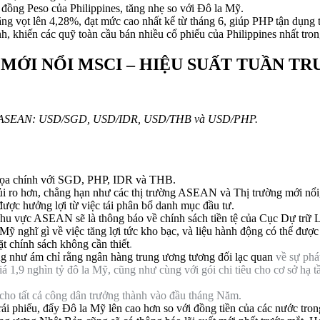
 đồng Peso của Philippines, tăng nhẹ so với Đô la Mỹ.
ng vọt lên 4,28%, đạt mức cao nhất kể từ tháng 6, giúp PHP tận dụng t
h, khiến các quỹ toàn cầu bán nhiều cổ phiếu của Philippines nhất tr
 MỚI NỔI MSCI – HIỆU SUẤT TUẦN T
hu vực ASEAN: USD/SGD, USD/IDR, USD/THB và USD/PHP.
e dọa chính với SGD, PHP, IDR và ​​THB.
ủi ro hơn, chẳng hạn như các thị trường ASEAN và Thị trường mới nổi,
được hưởng lợi từ việc tái phân bổ danh mục đầu tư.
 khu vực ASEAN sẽ là thông báo về chính sách tiền tệ của Cục Dự trữ
Mỹ nghĩ gì về việc tăng lợi tức kho bạc, và liệu hành động có thể đư
hặt chính sách không cần thiết
.
ng như ám chỉ rằng ngân hàng trung ương
tương đối lạc quan
về sự phát
á 1,9 nghìn tỷ đô la Mỹ, cũng như cùng với gói chi tiêu cho cơ sở hạ tần
 cho tất cả công dân trưởng thành vào đầu tháng Năm.
t trái phiếu, đẩy Đô la Mỹ lên cao hơn so với đồng tiền của các nước 