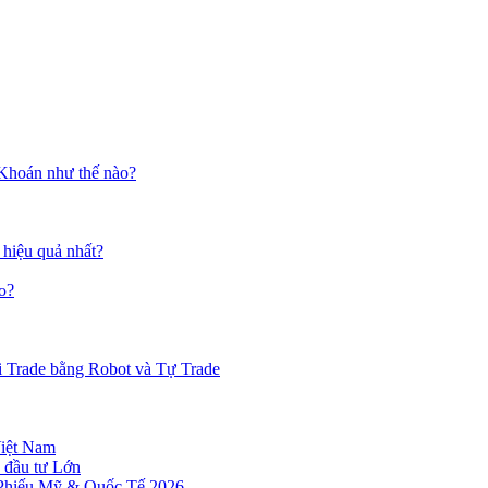
 Khoán như thế nào?
 hiệu quả nhất?
o?
i Trade bằng Robot và Tự Trade
Việt Nam
 đầu tư Lớn
 Phiếu Mỹ & Quốc Tế 2026