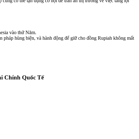
ng có thể tận dụng cơ hội để trấn an thị trường về việc tăng lợi
nesia vào thứ Năm.
biện pháp hùng biện, và hành động để giữ cho đồng Rupiah không mất
ài Chính Quốc Tế