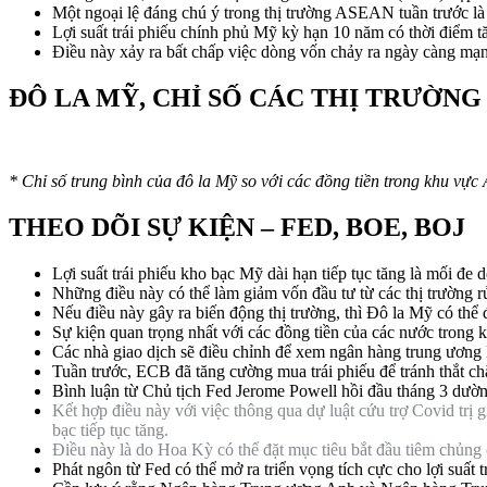
Một ngoại lệ đáng chú ý trong thị trường ASEAN tuần trước là
Lợi suất trái phiếu chính phủ Mỹ kỳ hạn 10 năm có thời điểm tă
Điều này xảy ra bất chấp việc dòng vốn chảy ra ngày càng mạn
ĐÔ LA MỸ, CHỈ SỐ CÁC THỊ TRƯỜNG
* Chỉ số trung bình của đô la Mỹ so với các đồng tiền trong k
THEO DÕI SỰ KIỆN – FED, BOE, BOJ
Lợi suất trái phiếu kho bạc Mỹ dài hạn tiếp tục tăng là mối đ
Những điều này có thể làm giảm vốn đầu tư từ các thị trường r
Nếu điều này gây ra biến động thị trường, thì Đô la Mỹ có thể 
Sự kiện quan trọng nhất với các đồng tiền của các nước trong
Các nhà giao dịch sẽ điều chỉnh để xem ngân hàng trung ương 
Tuần trước, ECB đã tăng cường mua trái phiếu để
tránh thắt c
Bình luận từ Chủ tịch Fed Jerome Powell hồi đầu tháng 3 dườ
Kết hợp điều này với việc thông qua dự luật cứu trợ Covid trị gi
bạc tiếp tục tăng.
Điều này là do Hoa Kỳ có thể đặt mục tiêu bắt đầu tiêm chủng
Phát ngôn từ Fed có thể mở ra triển vọng tích cực cho lợi suấ