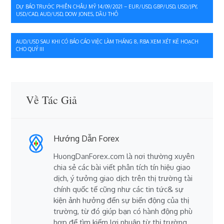
Điều
DỰ BÁO TRƯỚC PHIÊN CHÂU MỸ 14/09/2021 – EUR/USD, GBP/USD, USD/JPY,
USD/CAD, AUD/USD, DOW JONES, DẦU THÔ
hướng
bài
AUD/USD SAU KHI CÓ BÁO CÁO VIỆC LÀM THÁNG 8, RBA XEM XÉT KẾ HOẠCH
CHO QUÝ III
viết
Về Tác Giả
Hướng Dẫn Forex
HuongDanForex.com là nơi thường xuyên
chia sẻ các bài viết phân tích tín hiệu giao
dịch, ý tưởng giao dịch trên thị trường tài
chính quốc tế cũng như các tin tức& sự
kiện ảnh hưởng đến sự biến động của thị
trường, từ đó giúp bạn có hành động phù
hợp để tìm kiếm lợi nhuận từ thị trường