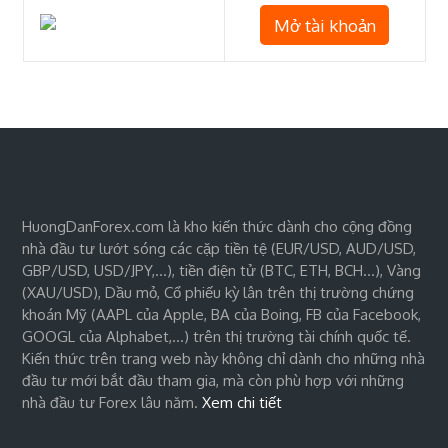
Mở tài khoản
HuongDanForex.com là kho kiến thức dành cho cộng đồng
nhà đầu tư lướt sóng các cặp tiền tệ (EUR/USD, AUD/USD,
GBP/USD, USD/JPY,…), tiền điện tử (BTC, ETH, BCH…), Vàng
(XAU/USD), Dầu mỏ, Cổ phiếu kỳ lân trên thị trường chứng
khoán Mỹ (AAPL của Apple, BA của Boing, FB của Facebook,
GOOGL của Alphabet,…) trên thị trường tài chính quốc tế.
Kiến thức trên trang web này không chỉ dành cho những nhà
đầu tư mới bắt đầu tham gia, mà còn phù hợp với những
nhà đầu tư Forex lâu năm.
Xem chi tiết