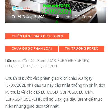
15 Tháng 9, 2021
Hướng Dẫn Forex
Categories
CHIẾN LƯỢC GIAO DỊCH FOREX
CHƯA ĐƯỢC PHÂN LOẠI
THỊ TRƯỜNG FOREX
Liên quan đến
Dầu Brent
,
DAX
,
EUR/GBP
,
EUR/JPY
,
EUR/USD
,
GBP / USD
,
USD/CHF
Chuẩn bị bước vào phiên giao dịch châu Âu ngày
15/09/2021, nhà đầu tư hãy cập nhật thông tin phân tích
kỹ thuật về các cặp EUR/USD, GBP/USD, EUR/JPY,
EUR/GBP, USD/CHF, chỉ số Dax, giá dầu Brent để thực
hiện những giao dịch tốt nhất.