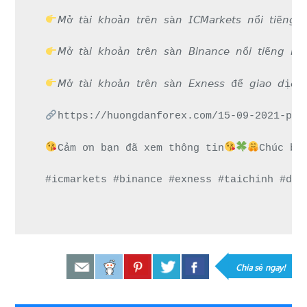
𝘔ở 𝘵à𝘪 𝘬𝘩𝘰ả𝘯 𝘵𝘳ê𝘯 𝘴à𝘯 𝘐𝘊𝘔𝘢𝘳𝘬𝘦𝘵𝘴 
𝘔ở 𝘵à𝘪 𝘬𝘩𝘰ả𝘯 𝘵𝘳ê𝘯 𝘴à𝘯 𝘉𝘪𝘯𝘢𝘯𝘤𝘦 𝘯ổ𝘪 𝘵
𝘔ở 𝘵à𝘪 𝘬𝘩𝘰ả𝘯 𝘵𝘳ê𝘯 𝘴à𝘯 𝘌𝘹𝘯𝘦𝘴𝘴 để 𝘨
https://huongdanforex.com/15-09-2021-pha
Cảm ơn bạn đã xem thông tin
Chúc bạ
#icmarkets #binance #exness #taichinh #dau
Chia sẻ ngay!