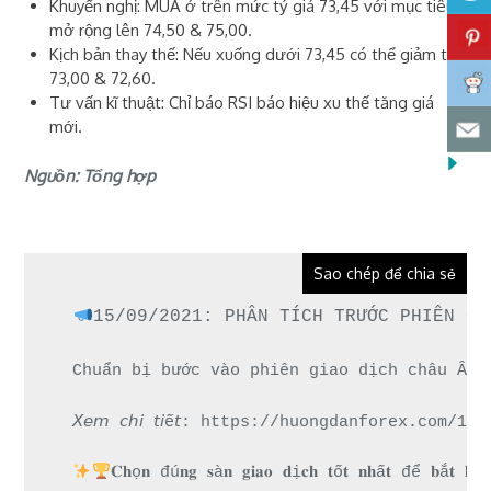
Khuyến nghị: MUA ở trên mức tỷ giá 73,45 với mục tiêu
mở rộng lên 74,50 & 75,00.
Kịch bản thay thế: Nếu xuống dưới 73,45 có thể giảm tới
73,00 & 72,60.
Tư vấn kĩ thuật: Chỉ báo RSI báo hiệu xu thế tăng giá
mới.
Nguồn: Tổng hợp
Sao chép để chia sẻ
15/09/2021: PHÂN TÍCH TRƯỚC PHIÊN CH
Chuẩn bị bước vào phiên giao dịch châu Âu n
𝘟𝘦𝘮 𝘤𝘩𝘪 𝘵𝘪ế𝘵: https://huongdanforex.
𝐂𝐡ọ𝐧 đú𝐧𝐠 𝐬à𝐧 𝐠𝐢𝐚𝐨 𝐝ị𝐜𝐡 𝐭ố𝐭 𝐧𝐡ấ𝐭 để 𝐛ắ𝐭 𝐤𝐡ở𝐢