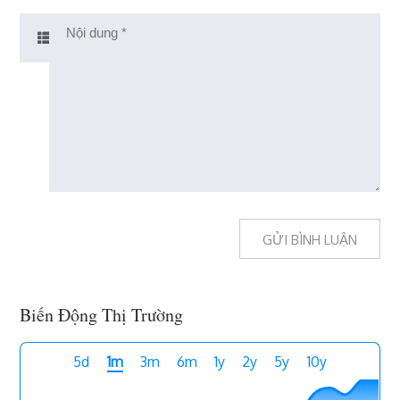
Biến Động Thị Trường
5d
1m
3m
6m
1y
2y
5y
10y