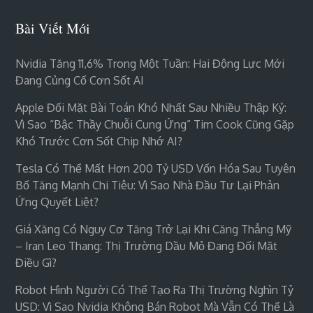
Bài Viết Mới
Nvidia Tăng 11,6% Trong Một Tuần: Hai Động Lực Mới
Đang Củng Cố Cơn Sốt AI
Apple Đối Mặt Bài Toán Khó Nhất Sau Nhiều Thập Kỷ:
Vì Sao “bậc Thầy Chuỗi Cung Ứng” Tim Cook Cũng Gặp
Khó Trước Cơn Sốt Chip Nhớ AI?
Tesla Có Thể Mất Hơn 200 Tỷ USD Vốn Hóa Sau Tuyên
Bố Tăng Mạnh Chi Tiêu: Vì Sao Nhà Đầu Tư Lại Phản
Ứng Quyết Liệt?
Giá Xăng Có Nguy Cơ Tăng Trở Lại Khi Căng Thẳng Mỹ
– Iran Leo Thang: Thị Trường Dầu Mỏ Đang Đối Mặt
Điều Gì?
Robot Hình Người Có Thể Tạo Ra Thị Trường Nghìn Tỷ
USD: Vì Sao Nvidia Không Bán Robot Mà Vẫn Có Thể Là