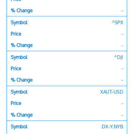
-
^SPX
-
-
^DJI
-
-
XAUT-USD
-
-
DX-Y.NYB