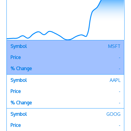
MSFT
-
-
AAPL
-
-
GOOG
-