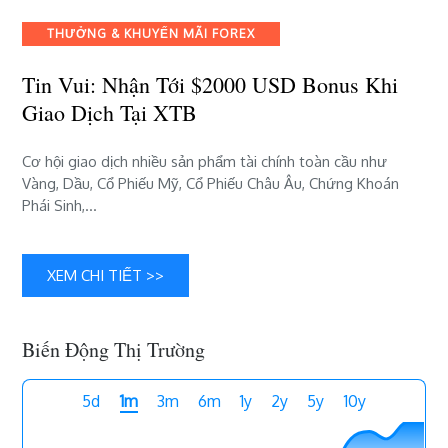
Khi
Giao
THƯỞNG & KHUYẾN MÃI FOREX
Dịch
Tại
Tin Vui: Nhận Tới $2000 USD Bonus Khi
XTB
Giao Dịch Tại XTB
Cơ hội giao dịch nhiều sản phẩm tài chính toàn cầu như
Vàng, Dầu, Cổ Phiếu Mỹ, Cổ Phiếu Châu Âu, Chứng Khoán
Phái Sinh,…
XEM CHI TIẾT >>
Biến Động Thị Trường
5d
1m
3m
6m
1y
2y
5y
10y