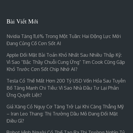
Bài Viết Mới
Nvidia Tăng 11,6% Trong Một Tuần: Hai Động Lực Mới
Đang Củng Cố Cơn Sốt AI
Apple Đối Mặt Bài Toán Khó Nhất Sau Nhiều Thập Kỷ:
Vì Sao “bậc Thầy Chuỗi Cung Ứng” Tim Cook Cũng Gặp
Khó Trước Cơn Sốt Chip Nhớ AI?
Tesla Có Thể Mất Hơn 200 Tỷ USD Vốn Hóa Sau Tuyên
Bố Tăng Mạnh Chi Tiêu: Vì Sao Nhà Đầu Tư Lại Phản
Ứng Quyết Liệt?
Giá Xăng Có Nguy Cơ Tăng Trở Lại Khi Căng Thẳng Mỹ
– Iran Leo Thang: Thị Trường Dầu Mỏ Đang Đối Mặt
Điều Gì?
Robot Hình Người Có Thể Tạo Ra Thị Trường Nghìn Tỷ