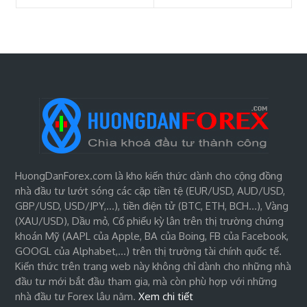
HuongDanForex.com là kho kiến thức dành cho cộng đồng
nhà đầu tư lướt sóng các cặp tiền tệ (EUR/USD, AUD/USD,
GBP/USD, USD/JPY,…), tiền điện tử (BTC, ETH, BCH…), Vàng
(XAU/USD), Dầu mỏ, Cổ phiếu kỳ lân trên thị trường chứng
khoán Mỹ (AAPL của Apple, BA của Boing, FB của Facebook,
GOOGL của Alphabet,…) trên thị trường tài chính quốc tế.
Kiến thức trên trang web này không chỉ dành cho những nhà
đầu tư mới bắt đầu tham gia, mà còn phù hợp với những
nhà đầu tư Forex lâu năm.
Xem chi tiết