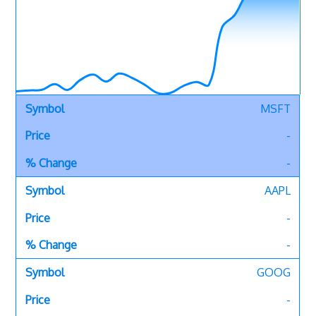
MSFT
-
-
AAPL
-
-
GOOG
-