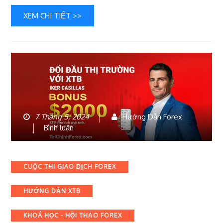
XEM CHI TIẾT >>
7 Tháng 5, 2024
Hướng Dẫn Forex
bài
Bình luận
viết
Tin
Vui:
Categories
CUỘC THI GIAO DỊCH FOREX
Nhận
Tới
HƯỚNG DẪN XTB
$2000
USD
Bonus
KHOÁ HỌC - HỘI THẢO FOREX