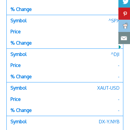
-
^SPX
-
-
^DJI
-
-
XAUT-USD
-
-
DX-Y.NYB