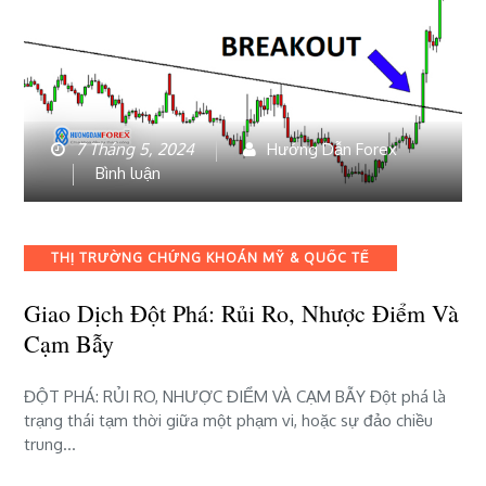
7 Tháng 5, 2024
Hướng Dẫn Forex
bài
Bình luận
viết
Giao
dịch
Categories
THỊ TRƯỜNG CHỨNG KHOÁN MỸ & QUỐC TẾ
đột
phá:
Giao Dịch Đột Phá: Rủi Ro, Nhược Điểm Và
Rủi
Cạm Bẫy
ro,
nhược
điểm
ĐỘT PHÁ: RỦI RO, NHƯỢC ĐIỂM VÀ CẠM BẪY Đột phá là
và
trạng thái tạm thời giữa một phạm vi, hoặc sự đảo chiều
cạm
trung…
bẫy