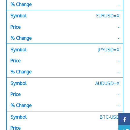
-
EURUSD=X
-
-
JPYUSD=X
-
-
AUDUSD=X
-
-
BTC-USD
-