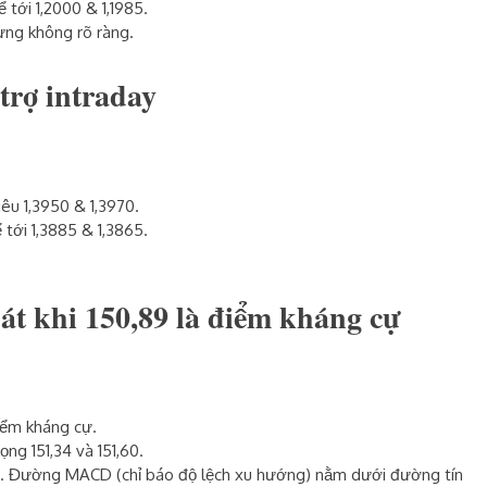
ể tới 1,2000 & 1,1985.
hưng không rõ ràng.
trợ intraday
iêu 1,3950 & 1,3970.
ể tới 1,3885 & 1,3865.
t khi 150,89 là điểm kháng cự
điểm kháng cự.
ọng 151,34 và 151,60.
 50. Đường MACD (chỉ báo độ lệch xu hướng) nằm dưới đường tín