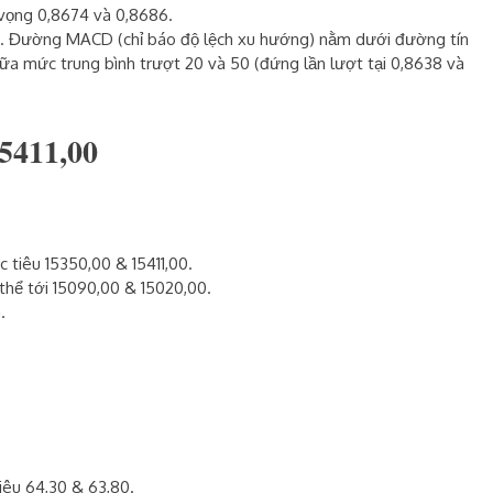
 vọng 0,8674 và 0,8686.
 50. Đường MACD (chỉ báo độ lệch xu hướng) nằm dưới đường tín
iữa mức trung bình trượt 20 và 50 (đứng lần lượt tại 0,8638 và
15411,00
c tiêu 15350,00 & 15411,00.
 thể tới 15090,00 & 15020,00.
.
iêu 64,30 & 63,80.