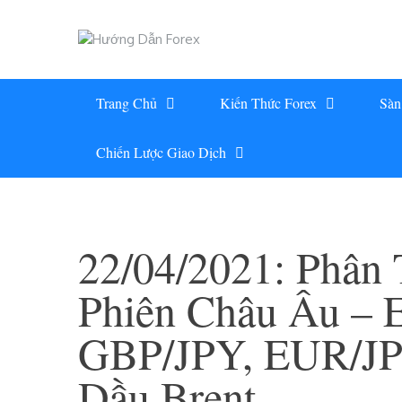
Skip
to
content
Trang Chủ
Kiến Thức Forex
Sàn
Chiến Lược Giao Dịch
22/04/2021: Phân 
Phiên Châu Âu –
GBP/JPY, EUR/JP
Dầu Brent