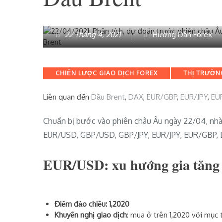
22 Tháng 4, 2021
Hướng Dẫn Forex
Categories
CHIẾN LƯỢC GIAO DỊCH FOREX
THỊ TRƯỜN
Liên quan đến
Dầu Brent
,
DAX
,
EUR/GBP
,
EUR/JPY
,
EU
Chuẩn bị bước vào phiên châu Âu ngày 22/04, nhà 
EUR/USD, GBP/USD, GBP/JPY, EUR/JPY, EUR/GBP, Da
EUR/USD: xu hướng gia tăng t
Điểm đảo chiều: 1,2020
Khuyến nghị giao dịch
: mua ở trên 1,2020 với mục t