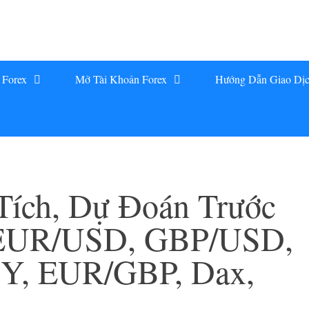
 Forex
Mở Tài Khoản Forex
Hướng Dẫn Giao Dị
Tích, Dự Đoán Trước
 EUR/USD, GBP/USD,
Y, EUR/GBP, Dax,