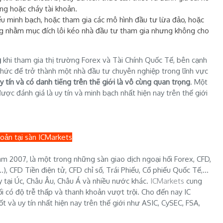
ng hoặc cháy tài khoản.
ếu minh bạch, hoặc tham gia các mô hình đầu tư lừa đảo, hoặc
ng nhằm mục đích lôi kéo nhà đầu tư tham gia nhưng không cho
g
khi tham gia thị trường Forex và Tài Chính Quốc Tế, bên cạnh
 thức để trở thành một nhà đầu tư chuyên nghiệp trong lĩnh vực
y tín và có danh tiếng trên thế giới là vô cùng quan trọng
. Một
ược đánh giá là uy tín và minh bạch nhất hiện nay trên thế giới
oản tại sàn ICMarkets
ăm 2007, là một trong những sàn giao dịch ngoại hối Forex, CFD,
, CFD Tiền điện tử, CFD chỉ số, Trái Phiếu, Cổ phiếu Quốc Tế,...
y tại Úc, Châu Âu, Châu Á và nhiều nước khác.
ICMarkets
cung
ối có độ trễ thấp và thanh khoản vượt trội. Cho đến nay IC
 và uy tín nhất hiện nay trên thế giới như ASIC, CySEC, FSA,