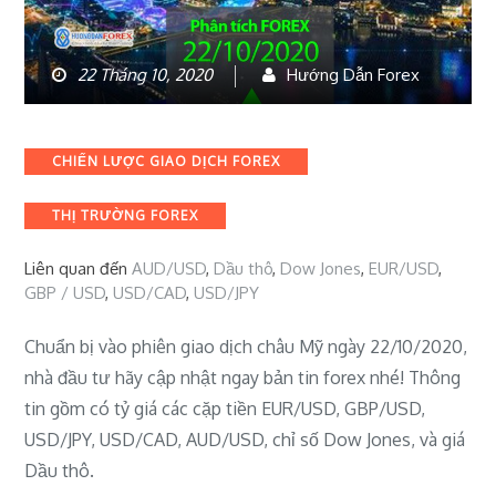
22 Tháng 10, 2020
Hướng Dẫn Forex
Categories
CHIẾN LƯỢC GIAO DỊCH FOREX
THỊ TRƯỜNG FOREX
Liên quan đến
AUD/USD
,
Dầu thô
,
Dow Jones
,
EUR/USD
,
GBP / USD
,
USD/CAD
,
USD/JPY
Chuẩn bị vào phiên giao dịch châu Mỹ ngày 22/10/2020,
nhà đầu tư hãy cập nhật ngay bản tin forex nhé! Thông
tin gồm có tỷ giá các cặp tiền EUR/USD, GBP/USD,
USD/JPY, USD/CAD, AUD/USD, chỉ số Dow Jones, và giá
Dầu thô.