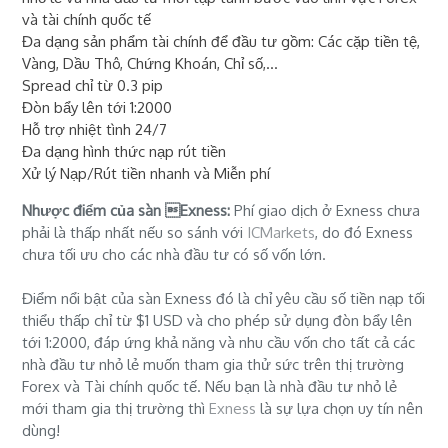
và tài chính quốc tế
Đa dạng sản phẩm tài chính để đầu tư gồm: Các cặp tiền tệ,
Vàng, Dầu Thô, Chứng Khoán, Chỉ số,...
Spread chỉ từ 0.3 pip
Đòn bẩy lên tới 1:2000
Hỗ trợ nhiệt tình 24/7
Đa dạng hình thức nạp rút tiền
Xử lý Nạp/Rút tiền nhanh và Miễn phí
Nhược điểm của sàn Exness:
Phí giao dịch ở Exness chưa
phải là thấp nhất nếu so sánh với
ICMarkets
, do đó Exness
chưa tối ưu cho các nhà đầu tư có số vốn lớn.
Điểm nổi bật của sàn Exness đó là chỉ yêu cầu số tiền nạp tối
thiểu thấp chỉ từ $1 USD và cho phép sử dụng đòn bẩy lên
tới 1:2000, đáp ứng khả năng và nhu cầu vốn cho tất cả các
nhà đầu tư nhỏ lẻ muốn tham gia thử sức trên thị trường
Forex và Tài chính quốc tế. Nếu bạn là nhà đầu tư nhỏ lẻ
mới tham gia thị trường thì
Exness
là sự lựa chọn uy tín nên
dùng!