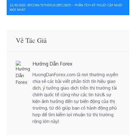
22/10/2020: BITCOIN/TETHERUS (BTCUSDT) – PHÂN TÍCH KỸ THUẬT CẬP NHẬT
bài
MỚI NHẤT
viết
Về Tác Giả
Hướng Dẫn Forex
HuongDanForex.com là nơi thường xuyên
chia sẻ các bài viết phân tích tín hiệu giao
dịch, ý tưởng giao dịch trên thị trường tài
chính quốc tế cũng như các tin tức& sự
kiện ảnh hưởng đến sự biến động của thị
trường, từ đó giúp bạn có hành động phù
hợp để tìm kiếm lợi nhuận từ thị trường
rộng lớn này!