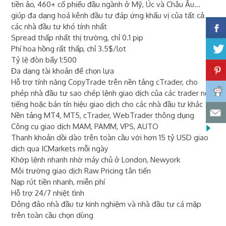
tiền ảo, 460+ cổ phiếu đầu ngành ở Mỹ, Úc và Châu Âu...
giúp đa dạng hoá kênh đầu tư đáp ứng khẩu vị của tất cả
các nhà đầu tư khó tính nhất
Spread thấp nhất thị trường, chỉ 0.1 pip
Phí hoa hồng rất thấp, chỉ 3.5$/lot
Tỷ lệ đòn bẩy 1:500
Đa dạng tài khoản để chọn lựa
Hỗ trợ tính năng CopyTrade trên nền tảng cTrader, cho
phép nhà đầu tư sao chép lệnh giao dịch của các trader nổi
tiếng hoặc bán tín hiệu giao dịch cho các nhà đầu tư khác
Nền tảng MT4, MT5, cTrader, WebTrader thông dụng
Công cụ giao dịch MAM, PAMM, VPS, AUTO
Thanh khoản dồi dào trên toàn cầu với hơn 15 tỷ USD giao
dịch qua ICMarkets mỗi ngày
Khớp lệnh nhanh nhờ máy chủ ở London, Newyork
Môi trường giao dịch Raw Pricing tân tiến
Nạp rút tiền nhanh, miễn phí
Hỗ trợ 24/7 nhiệt tình
Đông đảo nhà đầu tư kinh nghiệm và nhà đầu tư cá mập
trên toàn cầu chọn dùng