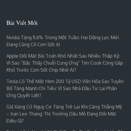
Bài Viết Mới
Nvidia Tăng 11,6% Trong Một Tuần: Hai Động Lực Mới
Đang Củng Cố Cơn Sốt AI
Apple Đối Mặt Bài Toán Khó Nhất Sau Nhiều Thập Kỷ:
Vì Sao “bậc Thầy Chuỗi Cung Ứng” Tim Cook Cũng Gặp
Khó Trước Cơn Sốt Chip Nhớ AI?
Tesla Có Thể Mất Hơn 200 Tỷ USD Vốn Hóa Sau Tuyên
Bố Tăng Mạnh Chi Tiêu: Vì Sao Nhà Đầu Tư Lại Phản
Ứng Quyết Liệt?
Giá Xăng Có Nguy Cơ Tăng Trở Lại Khi Căng Thẳng Mỹ
– Iran Leo Thang: Thị Trường Dầu Mỏ Đang Đối Mặt
Điều Gì?