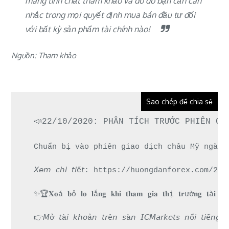
mang tính chất tham khảo và do đó bạn cần cân
nhắc trong mọi quyết định mua bán đầu tư đối
với bất kỳ sản phẩm tài chính nào!
Nguồn: Tham khảo
Sao chép để chia sẻ
📣22/10/2020: PHÂN TÍCH TRƯỚC PHIÊN CH
Chuẩn bị vào phiên giao dịch châu Mỹ ngày 
𝘟𝘦𝘮 𝘤𝘩𝘪 𝘵𝘪ế𝘵: https://huongdanforex.
✨🏆𝐗𝐨á 𝐛ỏ 𝐥𝐨 𝐥ắ𝐧𝐠 𝐤𝐡𝐢 𝐭𝐡𝐚𝐦 𝐠𝐢𝐚 𝐭𝐡ị 𝐭𝐫ườ𝐧𝐠 𝐭à𝐢 
👉𝘔ở 𝘵à𝘪 𝘬𝘩𝘰ả𝘯 𝘵𝘳ê𝘯 𝘴à𝘯 𝘐𝘊𝘔𝘢𝘳𝘬𝘦𝘵𝘴 𝘯