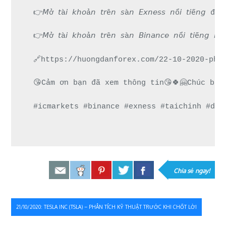
👉𝘔ở 𝘵à𝘪 𝘬𝘩𝘰ả𝘯 𝘵𝘳ê𝘯 𝘴à𝘯 𝘌𝘹𝘯𝘦𝘴𝘴 𝘯ổ𝘪 
👉𝘔ở 𝘵à𝘪 𝘬𝘩𝘰ả𝘯 𝘵𝘳ê𝘯 𝘴à𝘯 𝘉𝘪𝘯𝘢𝘯𝘤𝘦 𝘯ổ𝘪 𝘵
🔗https://huongdanforex.com/22-10-2020-pha
😘Cảm ơn bạn đã xem thông tin😘🍀🤗Chúc bạn
#icmarkets #binance #exness #taichinh #dau
Chia sẻ ngay!
Điều
21/10/2020: TESLA INC (TSLA) – PHÂN TÍCH KỸ THUẬT TRƯỚC KHI CHỐT LỜI
hướng