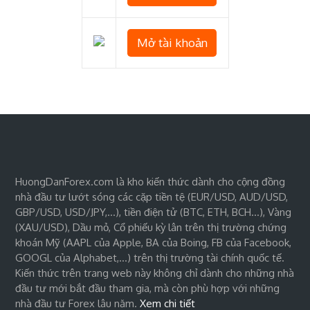
Mở tài khoản
HuongDanForex.com là kho kiến thức dành cho cộng đồng
nhà đầu tư lướt sóng các cặp tiền tệ (EUR/USD, AUD/USD,
GBP/USD, USD/JPY,…), tiền điện tử (BTC, ETH, BCH…), Vàng
(XAU/USD), Dầu mỏ, Cổ phiếu kỳ lân trên thị trường chứng
khoán Mỹ (AAPL của Apple, BA của Boing, FB của Facebook,
GOOGL của Alphabet,…) trên thị trường tài chính quốc tế.
Kiến thức trên trang web này không chỉ dành cho những nhà
đầu tư mới bắt đầu tham gia, mà còn phù hợp với những
nhà đầu tư Forex lâu năm.
Xem chi tiết