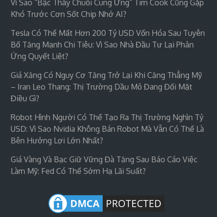
Vì Sao “bậc Thầy Chuỗi Cung Ứng” Tim Cook Cũng Gặp
Khó Trước Cơn Sốt Chip Nhớ AI?
Tesla Có Thể Mất Hơn 200 Tỷ USD Vốn Hóa Sau Tuyên
Bố Tăng Mạnh Chi Tiêu: Vì Sao Nhà Đầu Tư Lại Phản
Ứng Quyết Liệt?
Giá Xăng Có Nguy Cơ Tăng Trở Lại Khi Căng Thẳng Mỹ
– Iran Leo Thang: Thị Trường Dầu Mỏ Đang Đối Mặt
Điều Gì?
Robot Hình Người Có Thể Tạo Ra Thị Trường Nghìn Tỷ
USD: Vì Sao Nvidia Không Bán Robot Mà Vẫn Có Thể Là
Bên Hưởng Lợi Lớn Nhất?
Giá Vàng Và Bạc Giữ Vững Đà Tăng Sau Báo Cáo Việc
Làm Mỹ: Fed Có Thể Sớm Hạ Lãi Suất?