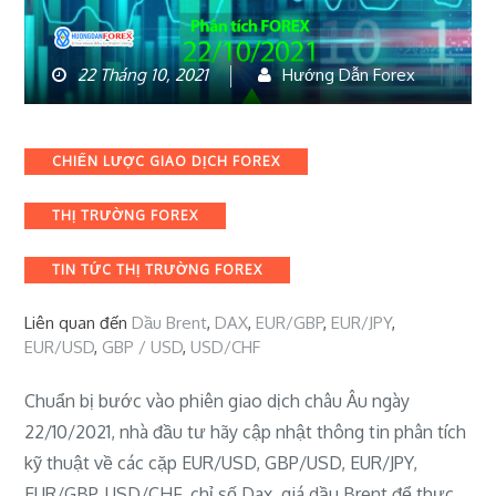
22 Tháng 10, 2021
Hướng Dẫn Forex
Categories
CHIẾN LƯỢC GIAO DỊCH FOREX
THỊ TRƯỜNG FOREX
TIN TỨC THỊ TRƯỜNG FOREX
Liên quan đến
Dầu Brent
,
DAX
,
EUR/GBP
,
EUR/JPY
,
EUR/USD
,
GBP / USD
,
USD/CHF
Chuẩn bị bước vào phiên giao dịch châu Âu ngày
22/10/2021, nhà đầu tư hãy cập nhật thông tin phân tích
kỹ thuật về các cặp EUR/USD, GBP/USD, EUR/JPY,
EUR/GBP, USD/CHF, chỉ số Dax, giá dầu Brent để thực