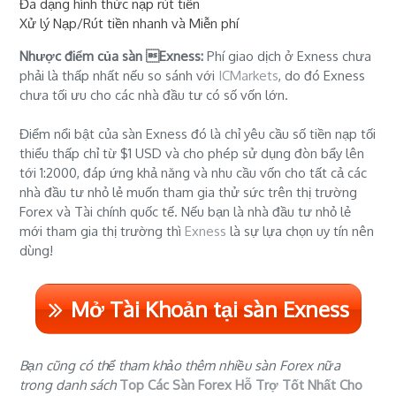
Đa dạng hình thức nạp rút tiền
Xử lý Nạp/Rút tiền nhanh và Miễn phí
Nhược điểm của sàn Exness:
Phí giao dịch ở Exness chưa
phải là thấp nhất nếu so sánh với
ICMarkets
, do đó Exness
chưa tối ưu cho các nhà đầu tư có số vốn lớn.
Điểm nổi bật của sàn Exness đó là chỉ yêu cầu số tiền nạp tối
thiểu thấp chỉ từ $1 USD và cho phép sử dụng đòn bẩy lên
tới 1:2000, đáp ứng khả năng và nhu cầu vốn cho tất cả các
nhà đầu tư nhỏ lẻ muốn tham gia thử sức trên thị trường
Forex và Tài chính quốc tế. Nếu bạn là nhà đầu tư nhỏ lẻ
mới tham gia thị trường thì
Exness
là sự lựa chọn uy tín nên
dùng!
Mở Tài Khoản tại sàn Exness
Bạn cũng có thể tham khảo thêm nhiều sàn Forex nữa
trong danh sách
Top Các Sàn Forex Hỗ Trợ Tốt Nhất Cho