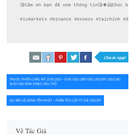
😘Cảm ơn bạn đã xem thông tin😘🍀🤗Chúc bạn
#icmarkets #binance #exness #taichinh #dau
Chia sẻ ngay!
Điều
TRƯỚC PHIÊN CHÂU MỸ 21/10/2021 – EUR/USD, GBP/USD, USD/JPY, USD/CAD,
AUD/USD, DOW JONES, DẦU THÔ
hướng
bài
DỰ BÁO VỀ ĐỒNG YÊN NHẬT – PHÂN TÍCH CẶP TỶ GIÁ USD/JPY
viết
Về Tác Giả