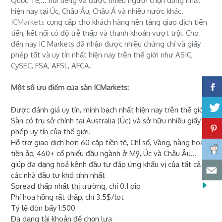
Quốc Tế,... nổi tiếng và được nhiều người chọn dùng nhất
hiện nay tại Úc, Châu Âu, Châu Á và nhiều nước khác.
ICMarkets
cung cấp cho khách hàng nền tảng giao dịch tiên
tiến, kết nối có độ trễ thấp và thanh khoản vượt trội. Cho
đến nay IC Markets đã nhận được nhiều chứng chỉ và giấy
phép tốt và uy tín nhất hiện nay trên thế giới như ASIC,
CySEC, FSA, AFSL, AFCA.
Một số ưu điểm của sàn ICMarkets:
Được đánh giá uy tín, minh bạch nhất hiện nay trên thế giới
Sàn có trụ sở chính tại Australia (Úc) và sở hữu nhiều giấy
phép uy tín của thế giới.
Hỗ trợ giao dịch hơn 60 cặp tiền tệ, Chỉ số, Vàng, hàng hoá,
tiền ảo, 460+ cổ phiếu đầu ngành ở Mỹ, Úc và Châu Âu...
giúp đa dạng hoá kênh đầu tư đáp ứng khẩu vị của tất cả
các nhà đầu tư khó tính nhất
Spread thấp nhất thị trường, chỉ 0.1 pip
Phí hoa hồng rất thấp, chỉ 3.5$/lot
Tỷ lệ đòn bẩy 1:500
Đa dạng tài khoản để chọn lựa