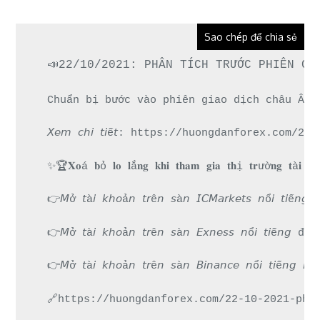
Sao chép để chia sẻ
📣22/10/2021: PHÂN TÍCH TRƯỚC PHIÊN CH
Chuẩn bị bước vào phiên giao dịch châu Âu n
𝘟𝘦𝘮 𝘤𝘩𝘪 𝘵𝘪ế𝘵: https://huongdanforex.
✨🏆𝐗𝐨á 𝐛ỏ 𝐥𝐨 𝐥ắ𝐧𝐠 𝐤𝐡𝐢 𝐭𝐡𝐚𝐦 𝐠𝐢𝐚 𝐭𝐡ị 𝐭𝐫ườ𝐧𝐠 𝐭à𝐢 
👉𝘔ở 𝘵à𝘪 𝘬𝘩𝘰ả𝘯 𝘵𝘳ê𝘯 𝘴à𝘯 𝘐𝘊𝘔𝘢𝘳𝘬𝘦𝘵𝘴 𝘯
👉𝘔ở 𝘵à𝘪 𝘬𝘩𝘰ả𝘯 𝘵𝘳ê𝘯 𝘴à𝘯 𝘌𝘹𝘯𝘦𝘴𝘴 𝘯ổ𝘪 
👉𝘔ở 𝘵à𝘪 𝘬𝘩𝘰ả𝘯 𝘵𝘳ê𝘯 𝘴à𝘯 𝘉𝘪𝘯𝘢𝘯𝘤𝘦 𝘯ổ𝘪 𝘵
🔗https://huongdanforex.com/22-10-2021-pha