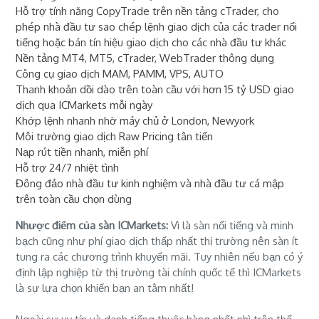
Hỗ trợ tính năng CopyTrade trên nền tảng cTrader, cho
phép nhà đầu tư sao chép lệnh giao dịch của các trader nổi
tiếng hoặc bán tín hiệu giao dịch cho các nhà đầu tư khác
Nền tảng MT4, MT5, cTrader, WebTrader thông dụng
Công cụ giao dịch MAM, PAMM, VPS, AUTO
Thanh khoản dồi dào trên toàn cầu với hơn 15 tỷ USD giao
dịch qua ICMarkets mỗi ngày
Khớp lệnh nhanh nhờ máy chủ ở London, Newyork
Môi trường giao dịch Raw Pricing tân tiến
Nạp rút tiền nhanh, miễn phí
Hỗ trợ 24/7 nhiệt tình
Đông đảo nhà đầu tư kinh nghiệm và nhà đầu tư cá mập
trên toàn cầu chọn dùng
Nhược điểm của sàn ICMarkets:
Vì là sàn nổi tiếng và minh
bạch cũng như phí giao dịch thấp nhất thị trường nên sàn ít
tung ra các chương trình khuyến mãi. Tuy nhiên nếu bạn có ý
định lập nghiệp từ thị trường tài chính quốc tế thì ICMarkets
là sự lựa chọn khiến bạn an tâm nhất!