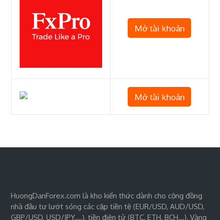
Mở tài khoản
Mở tài khoản
HuongDanForex.com là kho kiến thức dành cho cộng đồng
nhà đầu tư lướt sóng các cặp tiền tệ (EUR/USD, AUD/USD,
GBP/USD, USD/JPY,…), tiền điện tử (BTC, ETH, BCH…), Vàng