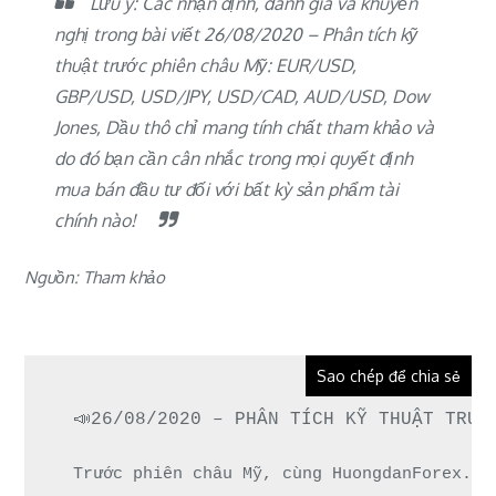
Lưu ý: Các nhận định, đánh giá và khuyến
nghị trong bài viết 26/08/2020 – Phân tích kỹ
thuật trước phiên châu Mỹ: EUR/USD,
GBP/USD, USD/JPY, USD/CAD, AUD/USD, Dow
Jones, Dầu thô chỉ mang tính chất tham khảo và
do đó bạn cần cân nhắc trong mọi quyết định
mua bán đầu tư đối với bất kỳ sản phẩm tài
chính nào!
Nguồn: Tham khảo
Sao chép để chia sẻ
📣26/08/2020 – PHÂN TÍCH KỸ THUẬT TRƯỚ
Trước phiên châu Mỹ, cùng HuongdanForex.co