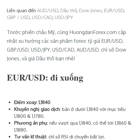
Liên quan đến
AUD/USD
,
Dầu thô
,
Dow Jones
,
EUR/USD
,
GBP / USD
,
USD/CAD
,
USD/JPY
Trước phiên châu Mỹ, cùng HuongdanForex.com cập
nhật xu hướng các sản phẩm forex: tỷ giá EUR/USD,
GBP/USD, USD/JPY, USD/CAD, AUD/USD, chỉ số Dow
Jones, và giá Dầu thô bạn nhé!
EUR/USD: đi xuống
Điểm xoay: 1,1840
Khuyến nghị giao dịch
: bán ở dưới 1,1840 với mục tiêu
1,1800 & 1,1780.
Phương án phụ
: nếu vượt qua 1,1840, có thể tới 1,1860 &
1,1880.
Tư vấn kĩ thuật
: chỉ số RSI di chuyển bất lợi.