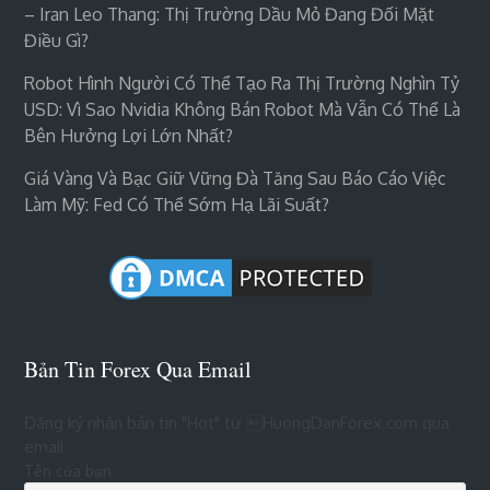
– Iran Leo Thang: Thị Trường Dầu Mỏ Đang Đối Mặt
Điều Gì?
Robot Hình Người Có Thể Tạo Ra Thị Trường Nghìn Tỷ
USD: Vì Sao Nvidia Không Bán Robot Mà Vẫn Có Thể Là
Bên Hưởng Lợi Lớn Nhất?
Giá Vàng Và Bạc Giữ Vững Đà Tăng Sau Báo Cáo Việc
Làm Mỹ: Fed Có Thể Sớm Hạ Lãi Suất?
Bản Tin Forex Qua Email
Đăng ký nhận bản tin "Hot" từ HuongDanForex.com qua
email
Tên của bạn