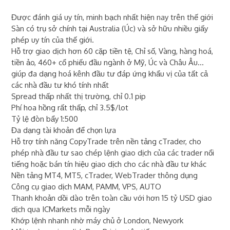
Được đánh giá uy tín, minh bạch nhất hiện nay trên thế giới
Sàn có trụ sở chính tại Australia (Úc) và sở hữu nhiều giấy
phép uy tín của thế giới.
Hỗ trợ giao dịch hơn 60 cặp tiền tệ, Chỉ số, Vàng, hàng hoá,
tiền ảo, 460+ cổ phiếu đầu ngành ở Mỹ, Úc và Châu Âu...
giúp đa dạng hoá kênh đầu tư đáp ứng khẩu vị của tất cả
các nhà đầu tư khó tính nhất
Spread thấp nhất thị trường, chỉ 0.1 pip
Phí hoa hồng rất thấp, chỉ 3.5$/lot
Tỷ lệ đòn bẩy 1:500
Đa dạng tài khoản để chọn lựa
Hỗ trợ tính năng CopyTrade trên nền tảng cTrader, cho
phép nhà đầu tư sao chép lệnh giao dịch của các trader nổi
tiếng hoặc bán tín hiệu giao dịch cho các nhà đầu tư khác
Nền tảng MT4, MT5, cTrader, WebTrader thông dụng
Công cụ giao dịch MAM, PAMM, VPS, AUTO
Thanh khoản dồi dào trên toàn cầu với hơn 15 tỷ USD giao
dịch qua ICMarkets mỗi ngày
Khớp lệnh nhanh nhờ máy chủ ở London, Newyork