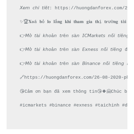
𝘟𝘦𝘮 𝘤𝘩𝘪 𝘵𝘪ế𝘵: https://huongdanforex.
✨🏆𝐗𝐨á 𝐛ỏ 𝐥𝐨 𝐥ắ𝐧𝐠 𝐤𝐡𝐢 𝐭𝐡𝐚𝐦 𝐠𝐢𝐚 𝐭𝐡ị 𝐭𝐫ườ𝐧𝐠 𝐭à𝐢 
👉𝘔ở 𝘵à𝘪 𝘬𝘩𝘰ả𝘯 𝘵𝘳ê𝘯 𝘴à𝘯 𝘐𝘊𝘔𝘢𝘳𝘬𝘦𝘵𝘴 𝘯
👉𝘔ở 𝘵à𝘪 𝘬𝘩𝘰ả𝘯 𝘵𝘳ê𝘯 𝘴à𝘯 𝘌𝘹𝘯𝘦𝘴𝘴 𝘯ổ𝘪 
👉𝘔ở 𝘵à𝘪 𝘬𝘩𝘰ả𝘯 𝘵𝘳ê𝘯 𝘴à𝘯 𝘉𝘪𝘯𝘢𝘯𝘤𝘦 𝘯ổ𝘪 𝘵
🔗https://huongdanforex.com/26-08-2020-pha
😘Cảm ơn bạn đã xem thông tin😘🍀🤗Chúc bạn
#icmarkets #binance #exness #taichinh #dau