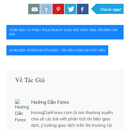
Chia sẻ ngay!
Điều
25/08/2020: CỔ PHIẾU TESLA (TSLA) KỲ VỌNG MỘT SÓNG TĂNG LÊN ĐỈNH CAO
MỚI
hướng
bài
26/08/2020: ETHEREUM (ETHUSDT) – TÍN HIỆU GIẢM GIÁ XUẤT HIỆN
viết
Về Tác Giả
Hướng Dẫn Forex
HuongDanForex.com là nơi thường xuyên
chia sẻ các bài viết phân tích tín hiệu giao
dịch, ý tưởng giao dịch trên thị trường tài