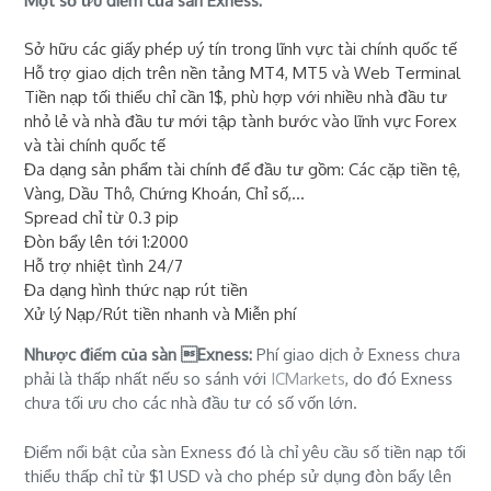
Một số ưu điểm của sàn Exness:
Sở hữu các giấy phép uý tín trong lĩnh vực tài chính quốc tế
Hỗ trợ giao dịch trên nền tảng MT4, MT5 và Web Terminal
Tiền nạp tối thiểu chỉ cần 1$, phù hợp với nhiều nhà đầu tư
nhỏ lẻ và nhà đầu tư mới tập tành bước vào lĩnh vực Forex
và tài chính quốc tế
Đa dạng sản phẩm tài chính để đầu tư gồm: Các cặp tiền tệ,
Vàng, Dầu Thô, Chứng Khoán, Chỉ số,...
Spread chỉ từ 0.3 pip
Đòn bẩy lên tới 1:2000
Hỗ trợ nhiệt tình 24/7
Đa dạng hình thức nạp rút tiền
Xử lý Nạp/Rút tiền nhanh và Miễn phí
Nhược điểm của sàn Exness:
Phí giao dịch ở Exness chưa
phải là thấp nhất nếu so sánh với
ICMarkets
, do đó Exness
chưa tối ưu cho các nhà đầu tư có số vốn lớn.
Điểm nổi bật của sàn Exness đó là chỉ yêu cầu số tiền nạp tối
thiểu thấp chỉ từ $1 USD và cho phép sử dụng đòn bẩy lên