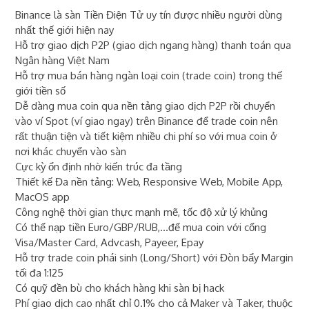
Binance là sàn Tiền Điện Tử uy tín được nhiều người dùng
nhất thế giới hiện nay
Hỗ trợ giao dịch P2P (giao dịch ngang hàng) thanh toán qua
Ngân hàng Việt Nam
Hỗ trợ mua bán hàng ngàn loại coin (trade coin) trong thế
giới tiền số
Dễ dàng mua coin qua nền tảng giao dịch P2P rồi chuyển
vào ví Spot (ví giao ngay) trên Binance để trade coin nên
rất thuận tiện và tiết kiệm nhiều chi phí so với mua coin ở
nơi khác chuyển vào sàn
Cực kỳ ổn định nhờ kiến trúc đa tầng
Thiết kế Đa nền tảng: Web, Responsive Web, Mobile App,
MacOS app
Công nghệ thời gian thực mạnh mẽ, tốc độ xử lý khủng
Có thể nạp tiền Euro/GBP/RUB,...để mua coin với cổng
Visa/Master Card, Advcash, Payeer, Epay
Hỗ trợ trade coin phái sinh (Long/Short) với Đòn bẩy Margin
tối đa 1:125
Có quỹ đền bù cho khách hàng khi sàn bị hack
Phí giao dịch cao nhất chỉ 0.1% cho cả Maker và Taker, thuộc