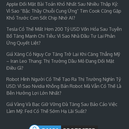
Apple Đối Mặt Bài Toán Khó Nhất Sau Nhiều Thập Kỷ:
Vì Sao “bậc Thầy Chuỗi Cung Ứng” Tim Cook Cũng Gặp
Khó Trước Cơn Sốt Chip Nhớ AI?
Tesla Có Thể Mất Hơn 200 Tỷ USD Vốn Hóa Sau Tuyên
Bố Tăng Mạnh Chi Tiêu: Vì Sao Nhà Đầu Tư Lại Phản
Ứng Quyết Liệt?
Giá Xăng Có Nguy Cơ Tăng Trở Lại Khi Căng Thẳng Mỹ
– Iran Leo Thang: Thị Trường Dầu Mỏ Đang Đối Mặt
Điều Gì?
Robot Hình Người Có Thể Tạo Ra Thị Trường Nghìn Tỷ
USD: Vì Sao Nvidia Không Bán Robot Mà Vẫn Có Thể Là
Bên Hưởng Lợi Lớn Nhất?
Giá Vàng Và Bạc Giữ Vững Đà Tăng Sau Báo Cáo Việc
Làm Mỹ: Fed Có Thể Sớm Hạ Lãi Suất?