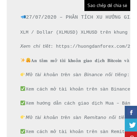
Sao chép để chia sẻ
27/07/2020 – PHÂN TÍCH XU HƯỚNG GIÁ 
XLM / Dollar (XLMUSD) XLMUSD trên khung 1D
𝘟𝘦𝘮 𝘤𝘩𝘪 𝘵𝘪ế𝘵: https://huongdanforex.c
𝐀𝐧 𝐭â𝐦 𝐦ở 𝐭à𝐢 𝐤𝐡𝐨ả𝐧 𝐠𝐢𝐚𝐨 𝐝ị𝐜𝐡 𝐁𝐢𝐭𝐜𝐨𝐢𝐧 𝐯à 𝐧𝐡
𝘔ở 𝘵à𝘪 𝘬𝘩𝘰ả𝘯 𝘵𝘳ê𝘯 𝘴à𝘯 𝘉𝘪𝘯𝘢𝘯𝘤𝘦 𝘯ổ
Xem cách mở tài khoản trên sàn Binance đ
Xem hướng dẫn cách giao dịch Mua – Bán t
𝘔ở 𝘵à𝘪 𝘬𝘩𝘰ả𝘯 𝘵𝘳ê𝘯 𝘴à𝘯 𝘙𝘦𝘮𝘪𝘵𝘢𝘯𝘰 𝘯
Xem cách mở tài khoản trên sàn Remitano 