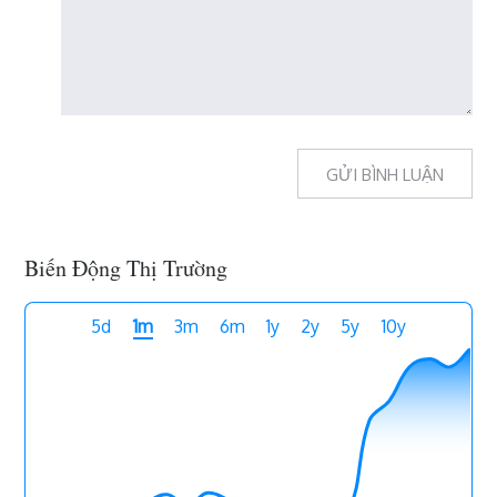
Biến Động Thị Trường
5d
1m
3m
6m
1y
2y
5y
10y