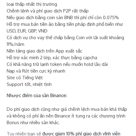
loại thấp nhất thị trường
Chênh lệnh và phí giao dịch P2P rất thấp
Nếu giao dịch bằng coin sàn BNB thì phí chỉ còn 0.075%
Hỗ trợ mua bán tiền ảo bằng tiền pháp định phổ biến như
USD, EUR, GBP, VNĐ
Có dịch vụ cho vay thế chấp bằng Coin với lãi suất khoảng
11%/năm
Nền tảng giao dịch trên App xuất sắc
Hỗ trợ xác minh 2 lớp, xác thực bằng capcha
Có khả năng trữ lạnh token nếu muốn hold lâu dài
Nạp và Rút tiền cực kỳ nhanh
Site có Tiếng Việt
Support tốt, nhiệt tình
Nhược điểm của sàn Binance:
Do phí giao dịch cũng như giá chênh lệch mua bán khá thấp
và không có phí ẩn nên Binance ít tung ra các chương trình
Bonus như nhiều sàn khác.
Tuy nhiên bạn sẽ
được giảm 10% phí giao dịch vĩnh viễn