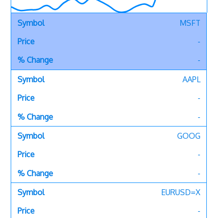
MSFT
-
-
AAPL
-
-
GOOG
-
-
EURUSD=X
-