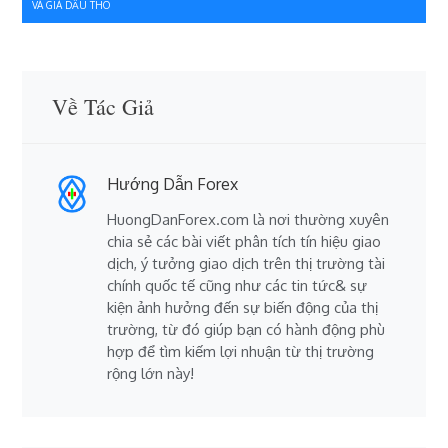
VÀ GIÁ DẦU THÔ
viết
Về Tác Giả
Hướng Dẫn Forex
HuongDanForex.com là nơi thường xuyên
chia sẻ các bài viết phân tích tín hiệu giao
dịch, ý tưởng giao dịch trên thị trường tài
chính quốc tế cũng như các tin tức& sự
kiện ảnh hưởng đến sự biến động của thị
trường, từ đó giúp bạn có hành động phù
hợp để tìm kiếm lợi nhuận từ thị trường
rộng lớn này!