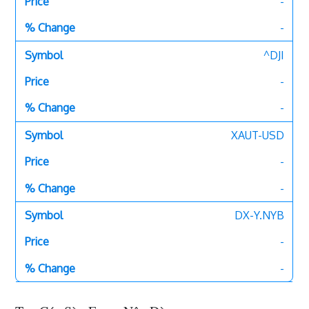
-
-
^DJI
-
-
XAUT-USD
-
-
DX-Y.NYB
-
-