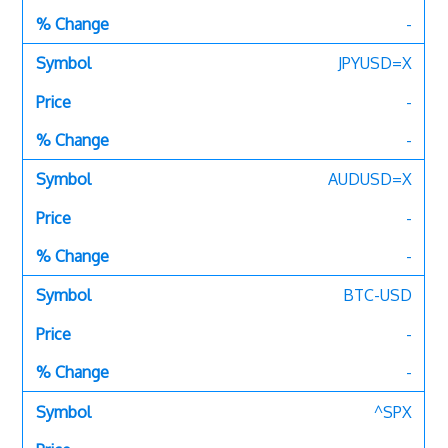
-
JPYUSD=X
-
-
AUDUSD=X
-
-
BTC-USD
-
-
^SPX