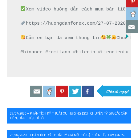
Xem video hướng dẫn cách mua bán tiền đi
https://huongdanforex.com/27-07-2020-pha
Cảm ơn bạn đã xem thông tin
Chúc bạ
#binance #remitano #bitcoin #tiendientu #t
Chia sẻ ngay!
Điều
27/07/2020 – PHÂN TÍCH KỸ THUẬT XU HƯỚNG DỊCH CHUYỂN TỶ GIÁ CÁC CẶP
TIỀN, DẦU THÔ, CHỈ SỐ
hướng
bài
28/07/2020 – PHÂN TÍCH KỸ THUẬT TỶ GIÁ MỘT SỐ CẶP TIỀN TỆ, DOW JONES,