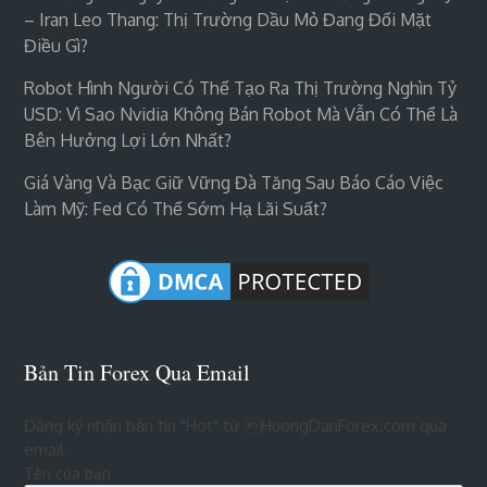
– Iran Leo Thang: Thị Trường Dầu Mỏ Đang Đối Mặt
Điều Gì?
Robot Hình Người Có Thể Tạo Ra Thị Trường Nghìn Tỷ
USD: Vì Sao Nvidia Không Bán Robot Mà Vẫn Có Thể Là
Bên Hưởng Lợi Lớn Nhất?
Giá Vàng Và Bạc Giữ Vững Đà Tăng Sau Báo Cáo Việc
Làm Mỹ: Fed Có Thể Sớm Hạ Lãi Suất?
Bản Tin Forex Qua Email
Đăng ký nhận bản tin "Hot" từ HuongDanForex.com qua
email
Tên của bạn