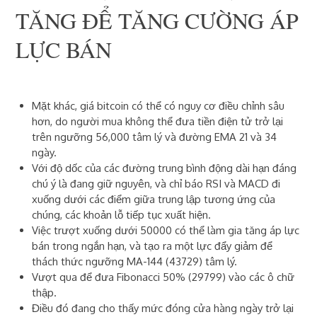
TĂNG ĐỂ TĂNG CƯỜNG ÁP
LỰC BÁN
Mặt khác, giá bitcoin có thể có nguy cơ điều chỉnh sâu
hơn, do người mua không thể đưa tiền điện tử trở lại
trên ngưỡng 56,000 tâm lý và đường EMA 21 và 34
ngày.
Với độ dốc của các đường trung bình động dài hạn đáng
chú ý là đang giữ nguyên, và chỉ báo RSI và MACD đi
xuống dưới các điểm giữa trung lập tương ứng của
chúng, các khoản lỗ tiếp tục xuất hiện.
Việc trượt xuống dưới 50000 có thể làm gia tăng áp lực
bán trong ngắn hạn, và tạo ra một lực đẩy giảm để
thách thức ngưỡng MA-144 (43729) tâm lý.
Vượt qua để đưa Fibonacci 50% (29799) vào các ô chữ
thập.
Điều đó đang cho thấy mức đóng cửa hàng ngày trở lại