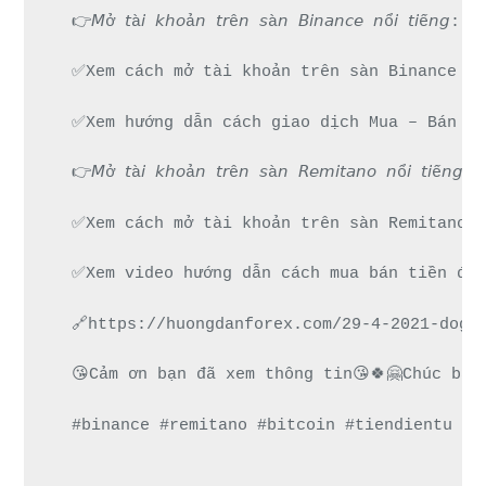
👉𝘔ở 𝘵à𝘪 𝘬𝘩𝘰ả𝘯 𝘵𝘳ê𝘯 𝘴à𝘯 𝘉𝘪𝘯𝘢𝘯𝘤𝘦 𝘯ổ
✅Xem cách mở tài khoản trên sàn Binance đư
✅Xem hướng dẫn cách giao dịch Mua – Bán ti
👉𝘔ở 𝘵à𝘪 𝘬𝘩𝘰ả𝘯 𝘵𝘳ê𝘯 𝘴à𝘯 𝘙𝘦𝘮𝘪𝘵𝘢𝘯𝘰 𝘯
✅Xem cách mở tài khoản trên sàn Remitano d
✅Xem video hướng dẫn cách mua bán tiền điệ
🔗https://huongdanforex.com/29-4-2021-doge
😘Cảm ơn bạn đã xem thông tin😘🍀🤗Chúc bạn
#binance #remitano #bitcoin #tiendientu #t