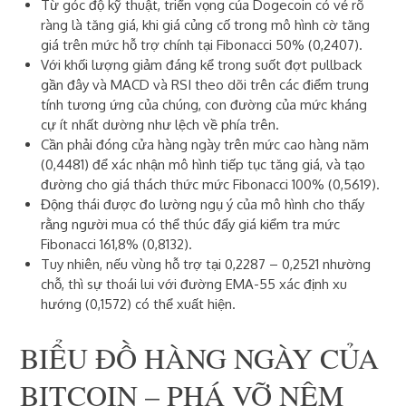
Từ góc độ kỹ thuật, triển vọng của Dogecoin có vẻ rõ
ràng là tăng giá, khi giá củng cố trong mô hình cờ tăng
giá trên mức hỗ trợ chính tại Fibonacci 50% (0,2407).
Với khối lượng giảm đáng kể trong suốt đợt pullback
gần đây và MACD và RSI theo dõi trên các điểm trung
tính tương ứng của chúng, con đường của mức kháng
cự ít nhất dường như lệch về phía trên.
Cần phải đóng cửa hàng ngày trên mức cao hàng năm
(0,4481) để xác nhận mô hình tiếp tục tăng giá, và tạo
đường cho giá thách thức mức Fibonacci 100% (0,5619).
Động thái được đo lường ngụ ý của mô hình cho thấy
rằng người mua có thể thúc đẩy giá kiểm tra mức
Fibonacci 161,8% (0,8132).
Tuy nhiên, nếu vùng hỗ trợ tại 0,2287 – 0,2521 nhường
chỗ, thì sự thoái lui với đường EMA-55 xác định xu
hướng (0,1572) có thể xuất hiện.
BIỂU ĐỒ HÀNG NGÀY CỦA
BITCOIN – PHÁ VỠ NÊM