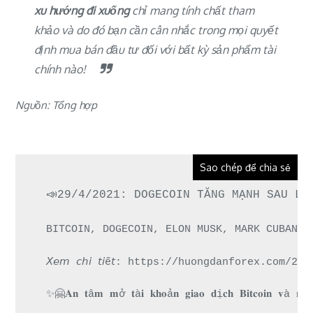
xu hướng đi xuống
chỉ mang tính chất tham
khảo và do đó bạn cần cân nhắc trong mọi quyết
định mua bán đầu tư đối với bất kỳ sản phẩm tài
chính nào!
Nguồn: Tổng hợp
Sao chép để chia sẻ
📣29/4/2021: DOGECOIN TĂNG MẠNH SAU LO
BITCOIN, DOGECOIN, ELON MUSK, MARK CUBAN, 
𝘟𝘦𝘮 𝘤𝘩𝘪 𝘵𝘪ế𝘵: https://huongdanforex.
✨🤗𝐀𝐧 𝐭â𝐦 𝐦ở 𝐭à𝐢 𝐤𝐡𝐨ả𝐧 𝐠𝐢𝐚𝐨 𝐝ị𝐜𝐡 𝐁𝐢𝐭𝐜𝐨𝐢𝐧 𝐯à 𝐧𝐡