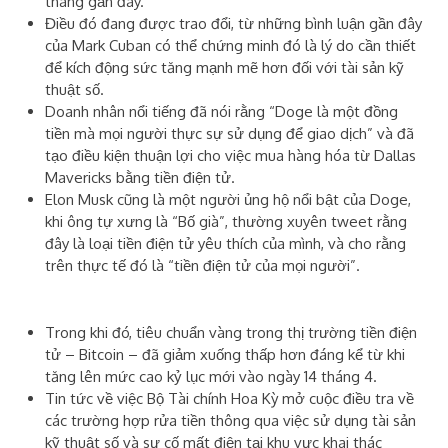
tháng gần đây.
Điều đó đang được trao đổi, từ những bình luận gần đây
của Mark Cuban có thể chứng minh đó là lý do cần thiết
để kích động sức tăng mạnh mẽ hơn đối với tài sản kỹ
thuật số.
Doanh nhân nổi tiếng đã nói rằng “Doge là một đồng
tiền mà mọi người thực sự sử dụng để giao dịch” và đã
tạo điều kiện thuận lợi cho việc mua hàng hóa từ Dallas
Mavericks bằng tiền điện tử.
Elon Musk cũng là một người ủng hộ nổi bật của Doge,
khi ông tự xưng là “Bố già”, thường xuyên tweet rằng
đây là loại tiền điện tử yêu thích của mình, và cho rằng
trên thực tế đó là “tiền điện tử của mọi người”.
Trong khi đó, tiêu chuẩn vàng trong thị trường tiền điện
tử – Bitcoin – đã giảm xuống thấp hơn đáng kể từ khi
tăng lên mức cao kỷ lục mới vào ngày 14 tháng 4.
Tin tức về việc Bộ Tài chính Hoa Kỳ mở cuộc điều tra về
các trường hợp rửa tiền thông qua việc sử dụng tài sản
kỹ thuật số và sự
cố mất điện tại khu vực khai thác