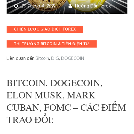
29 Tháng 4, 2021
Hướng Dẫn Forex
Categories
CHIẾN LƯỢC GIAO DỊCH FOREX
THỊ TRƯỜNG BITCOIN & TIỀN ĐIỆN TỬ
Liên quan đến
Bitcoin
,
DIG
,
DOGECOIN
BITCOIN, DOGECOIN,
ELON MUSK, MARK
CUBAN, FOMC – CÁC ĐIỂM
TRAO ĐỔI: