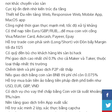
nơi khác chuyển vào sàn
Cực kỳ ổn định nhờ kiến trúc đa tầng
Thiết kế Đa nền tảng: Web, Responsive Web, Mobile App,
MacOS app
Công nghệ thời gian thực mạnh mẽ, tốc độ xử lý khủng
Có thể nạp tiền Euro/GBP/RUB,...để mua coin với cổng
Visa/Master Card, Advcash, Payeer, Epay
Hỗ trợ trade coin phái sinh (Long/Short) với Đòn bẩy Margin
tối đa 1:125
Có quỹ đền bù cho khách hàng khi sàn bị hack
Phí giao dịch cao nhất chỉ 0.1% cho cả Maker và Taker, thuộc
loại thấp nhất thị trường
Chênh lệnh và phí giao dịch P2P rất thấp
Nếu giao dịch bằng coin sàn BNB thì phí chỉ còn 0.075%
Hỗ trợ mua bán tiền ảo bằng tiền pháp định phổ biến như
USD, EUR, GBP, VNĐ
Có dịch vụ cho vay thế chấp bằng Coin với lãi suất khoảng
11%/năm
Nền tảng giao dịch trên App xuất sắc
Hỗ trợ xác minh 2 lớp, xác thực bằng capcha