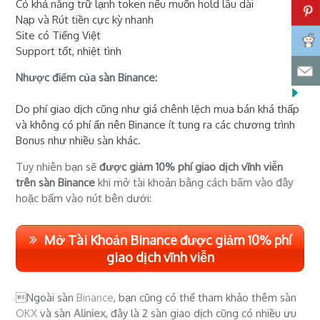
Có khả năng trữ lạnh token nếu muốn hold lâu dài
Nạp và Rút tiền cực kỳ nhanh
Site có Tiếng Việt
Support tốt, nhiệt tình
Nhược điểm của sàn Binance:
Do phí giao dịch cũng như giá chênh lệch mua bán khá thấp
và không có phí ẩn nên Binance ít tung ra các chương trình
Bonus như nhiều sàn khác.
Tuy nhiên bạn sẽ
được giảm 10% phí giao dịch vĩnh viễn
trên sàn Binance
khi mở tài khoản bằng cách
bấm vào đây
hoặc bấm vào nút bên dưới:
Mở Tài Khoản Binance được giảm 10% phí
giao dịch vĩnh viễn
Ngoài sàn
Binance
, bạn cũng có thể tham khảo thêm sàn
OKX
và sàn
Aliniex
, đây là 2 sàn giao dịch cũng có nhiều ưu