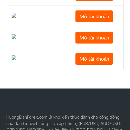
Mở tài khoản
Mở tài khoản
Mở tài khoản
HuongDanForex.com là kho kiến thức dành cho cộng đồng
nhà đầu tư lướt sóng các cặp tiền tệ (EUR/USD, AUD/USD,
GBP/USD, USD/JPY,…), tiền điện tử (BTC, ETH, BCH…), Vàng