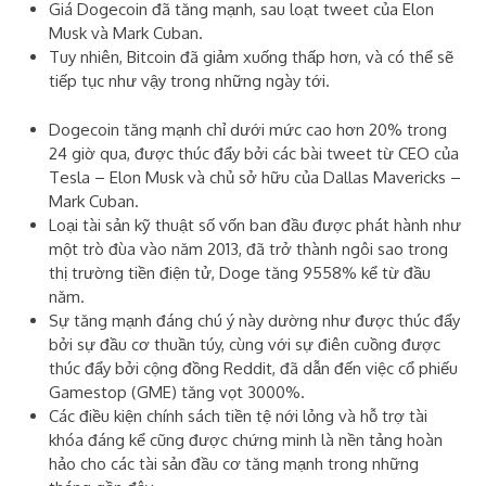
Giá Dogecoin đã tăng mạnh, sau loạt tweet của Elon
Musk và Mark Cuban.
Tuy nhiên, Bitcoin đã giảm xuống thấp hơn, và có thể sẽ
tiếp tục như vậy trong những ngày tới.
Dogecoin tăng mạnh chỉ dưới mức cao hơn 20% trong
24 giờ qua, được thúc đẩy bởi các bài tweet từ CEO của
Tesla – Elon Musk và chủ sở hữu của Dallas Mavericks –
Mark Cuban.
Loại tài sản kỹ thuật số vốn ban đầu được phát hành như
một trò đùa vào năm 2013, đã trở thành ngôi sao trong
thị trường tiền điện tử, Doge tăng 9558% kể từ đầu
năm.
Sự tăng mạnh đáng chú ý này dường như được thúc đẩy
bởi sự đầu cơ thuần túy, cùng với sự điên cuồng được
thúc đẩy bởi cộng đồng Reddit, đã dẫn đến việc cổ phiếu
Gamestop (GME) tăng vọt 3000%.
Các điều kiện chính sách tiền tệ nới lỏng và hỗ trợ tài
khóa đáng kể cũng được chứng minh là nền tảng hoàn
hảo cho các tài sản đầu cơ tăng mạnh trong những