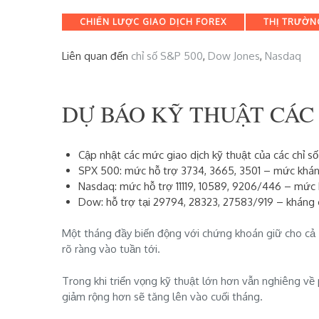
Categories
CHIẾN LƯỢC GIAO DỊCH FOREX
THỊ TRƯỜN
Liên quan đến
chỉ số S&P 500
,
Dow Jones
,
Nasdaq
DỰ BÁO KỸ THUẬT CÁC 
Cập nhật các mức giao dịch kỹ thuật của các chỉ 
SPX 500: mức
hỗ trợ 3734, 3665, 3501 – mức khá
Nasdaq: mức hỗ trợ 11119, 10589, 9206/446 – mức 
Dow: hỗ trợ tại 29794, 28323, 27583/919 – kháng 
Một tháng đầy biến động với chứng khoán giữ cho cả 
rõ ràng vào tuần tới.
Trong khi triển vọng kỹ thuật lớn hơn vẫn nghiêng về
giảm rộng hơn sẽ tăng lên vào cuối tháng.