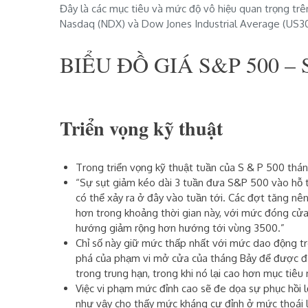
Đây là các mục tiêu và
mức độ vô hiệu quan trọng trê
Nasdaq (NDX) và Dow Jones Industrial Average (US30
BIỂU ĐỒ GIÁ S&P 500 –
Triển vọng kỹ thuật
Trong triển vọng kỹ thuật tuần của
S
&
P
50
0
tháng
“Sự sụt giảm kéo dài 3 tuần đưa S&P 500 vào hỗ 
có thể xảy ra ở đây vào tuần tới. Các đợt tăng 
hơn trong khoảng thời gian này, với mức đóng cửa
hướng giảm rộng hơn hướng tới vùng 3500.”
Chỉ số này giữ mức thấp nhất với mức dao động t
phá của
phạm vi mở cửa của
tháng Bảy để được đị
trong trung hạn, trong khi nó lại cao hơn mục ti
Việc vi phạm mức đỉnh cao sẽ đe dọa sự phục hồi 
như vậy cho thấy mức kháng cự đỉnh ở mức thoái 