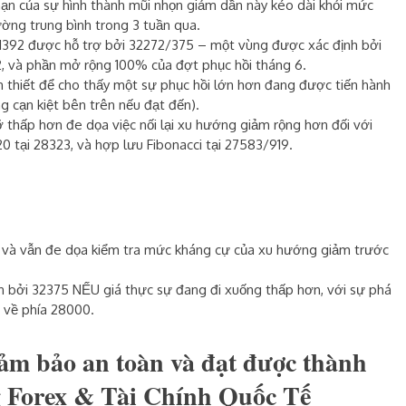
hạn của sự hình thành
mũi nhọn
giảm dần này kéo dài khỏi mức
ờng trung bình trong 3 tuần qua.
1392
được hỗ trợ bởi
32272/375
– một vùng được xác định bởi
, và phần mở rộng 100% của đợt phục hồi tháng 6.
n thiết để cho thấy một sự phục hồi lớn hơn đang được tiến hành
g cạn kiệt bên trên nếu đạt đến).
 thấp hơn đe dọa việc nối lại xu hướng giảm rộng hơn đối với
20 tại
28323,
và hợp lưu Fibonacci tại
27583/919
.
m và vẫn đe dọa kiểm tra mức kháng cự của xu hướng giảm trước
n bởi 32375 NẾU giá thực sự đang đi xuống thấp hơn, với sự phá
 về phía 28000.
ảm bảo an toàn và đạt được thành
g Forex & Tài Chính Quốc Tế