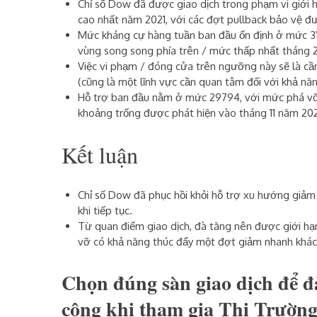
Chỉ số Dow đã được giao dịch trong phạm vi giới 
cao nhất năm 2021, với các đợt pullback bảo vệ đư
Mức kháng cự hàng tuần ban đầu ổn định ở mức
3
vùng song song phía trên / mức thấp nhất tháng 2
Việc vi phạm / đóng cửa trên ngưỡng này sẽ là cầ
(cũng là một lĩnh vực cần quan tâm đối với khả năn
Hỗ trợ ban đầu nằm ở mức
29794,
với mức phá vỡ
khoảng trống được phát hiện vào tháng 11 năm 20
Kết luận
Chỉ số Dow đã phục hồi khỏi hỗ trợ xu hướng giả
khi tiếp tục.
Từ quan điểm giao dịch, đà tăng nên được giới hạ
vỡ có khả năng thúc đẩy một đợt giảm nhanh khác
Chọn đúng sàn giao dịch để đ
công khi tham gia Thị Trườn