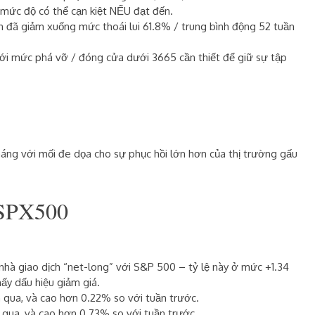
 mức độ có thể cạn kiệt NẾU đạt đến.
n đã giảm xuống mức thoái lui 61.8% / trung bình động 52 tuần
ới mức phá vỡ / đóng cửa dưới
3665
cần thiết để giữ sự tập
áng với mối đe dọa cho sự phục hồi lớn hơn của thị trường gấu
SPX500
nhà giao dịch “net-long” với S&P 500 – tỷ lệ này ở mức +1.34
hấy dấu hiệu
giảm giá
.
qua, và cao hơn 0.22% so với tuần trước.
qua, và cao hơn 0.73% so với tuần trước.