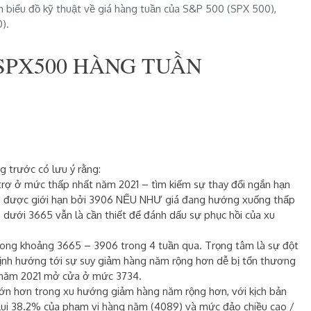
n biểu đồ kỹ thuật về giá hàng tuần của S&P 500 (SPX 500),
).
 SPX500 HÀNG TUẦN
 trước có lưu ý rằng:
trợ ở mức thấp nhất năm 2021 – tìm kiếm sự thay đổi ngắn hạn
nên được giới hạn bởi 3906 NẾU NHƯ giá đang hướng xuống thấp
 dưới 3665 vẫn là cần thiết để đánh dấu sự phục hồi của xu
rong khoảng 3665 – 3906 trong 4 tuần qua. Trọng tâm là sự đột
nh hướng tới sự suy giảm hàng năm rộng hơn dễ bị tổn thương
êu năm 2021 mở cửa ở mức
3734.
lớn hơn trong xu hướng giảm hàng năm rộng hơn, với kịch bản
lui 38.2% của phạm vi hàng năm (
4089
) và mức đảo chiều cao /