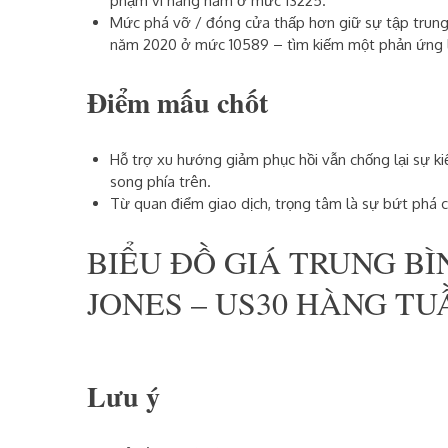
phạm vi hàng năm ở mức
13225
.
Mức phá vỡ / đóng cửa thấp hơn giữ sự tập trun
năm 2020 ở mức
10589
– tìm kiếm một phản ứng 
Điểm mấu chốt
Hỗ trợ xu hướng giảm phục hồi vẫn chống lại sự 
song phía trên.
Từ quan điểm giao dịch, trọng tâm là sự bứt phá củ
BIỂU ĐỒ GIÁ TRUNG B
JONES – US30 HÀNG TU
Lưu ý