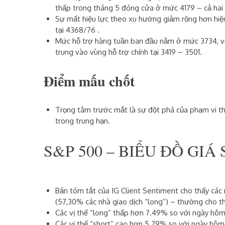
thấp trong tháng 5 đóng cửa ở mức
4179
– cả hai
Sự mất hiệu lực theo xu hướng giảm
rộng hơn
hiệ
tại
4368/76
.
Mức hỗ
trợ
hàng tuần ban đầu
nằm ở mức
3734,
v
trung vào vùng hỗ trợ chính tại
3419 – 3501
.
Điểm mấu chốt
Trọng tâm trước mắt là sự đột phá của phạm vi th
trong trung hạn.
S&P 500 – BIỂU ĐỒ GIÁ 
Bản tóm tắt của
IG Client Sentiment
cho thấy các 
(57,30% các nhà giao dịch “long”) – thường cho t
Các vị thế
“long” thấp hơn 7.49% so với ngày hôm 
Các vị thế
“short” cao hơn 5.79% so với ngày hôm 