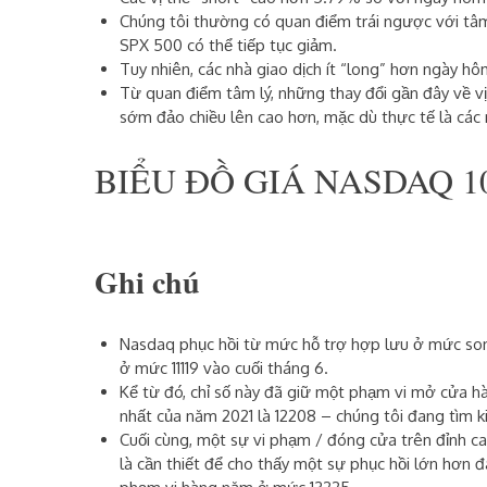
Chúng tôi thường có quan điểm trái ngược với tâm 
SPX 500 có thể tiếp tục giảm.
Tuy nhiên, các nhà giao dịch ít “long” hơn ngày hô
Từ
quan
điểm tâm lý, những thay đổi gần đây về v
sớm đảo chiều lên cao hơn, mặc dù thực tế là các n
BIỂU ĐỒ GIÁ NASDAQ 1
Ghi chú
Nasdaq phục hồi từ mức hỗ trợ hợp lưu ở mức so
ở mức
11119
vào cuối tháng 6.
Kể từ đó, chỉ số này đã giữ một phạm vi mở cửa 
nhất của năm 2021 là
12208
– chúng tôi đang tìm 
Cuối cùng, một sự vi phạm / đóng cửa trên đỉnh
là cần thiết để cho thấy một sự phục hồi lớn hơn 