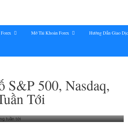
 Forex
Mở Tài Khoản Forex
Hướng Dẫn Giao Dị
ố S&P 500, Nasdaq,
Tuần Tới