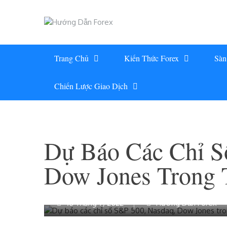
Skip
to
content
Trang Chủ
Kiến Thức Forex
Sàn
Chiến Lược Giao Dịch
Dự Báo Các Chỉ S
Dow Jones Trong 
16 Tháng 7, 2022
Hướng Dẫn Forex