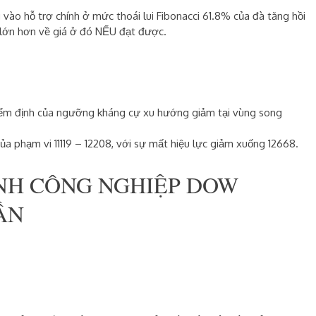
g vào
hỗ trợ chính ở mức thoái lui
Fibonacci
61.8%
của đà tăng hồi
lớn hơn về giá ở đó NẾU đạt được.
kiểm định của ngưỡng kháng cự xu hướng giảm tại vùng song
a phạm vi 11119 – 12208, với sự mất hiệu lực
giảm
xuống 12668.
ÌNH CÔNG NGHIỆP DOW
ẦN