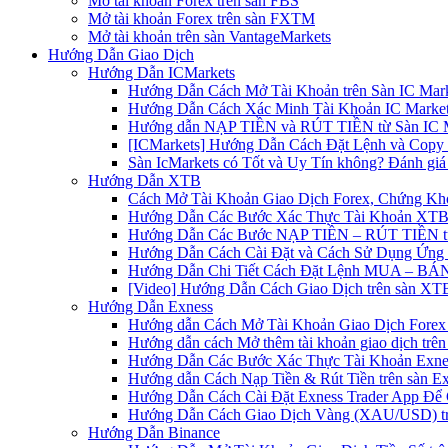
Mở tài khoản Forex trên sàn FBS
Mở tài khoản Forex trên sàn FXTM
Mở tài khoản trên sàn VantageMarkets
Hướng Dẫn Giao Dịch
Hướng Dẫn ICMarkets
Hướng Dẫn Cách Mở Tài Khoản trên Sàn IC Mark
Hướng Dẫn Cách Xác Minh Tài Khoản IC Market
Hướng dẫn NẠP TIỀN và RÚT TIỀN từ Sàn IC Ma
[ICMarkets] Hướng Dẫn Cách Đặt Lệnh và Copy T
Sàn IcMarkets có Tốt và Uy Tín không? Đánh giá
Hướng Dẫn XTB
Cách Mở Tài Khoản Giao Dịch Forex, Chứng Kho
Hướng Dẫn Các Bước Xác Thực Tài Khoản XTB
Hướng Dẫn Các Bước NẠP TIỀN – RÚT TIỀN t
Hướng Dẫn Cách Cài Đặt và Cách Sử Dụng Ứn
Hướng Dẫn Chi Tiết Cách Đặt Lệnh MUA – BÁN 
[Video] Hướng Dẫn Cách Giao Dịch trên sàn XTB
Hướng Dẫn Exness
Hướng dẫn Cách Mở Tài Khoản Giao Dịch Forex 
Hướng dẫn cách Mở thêm tài khoản giao dịch trên
Hướng Dẫn Các Bước Xác Thực Tài Khoản Exne
Hướng dẫn Cách Nạp Tiền & Rút Tiền trên sàn E
Hướng Dẫn Cách Cài Đặt Exness Trader App Để 
Hướng Dẫn Cách Giao Dịch Vàng (XAU/USD) tr
Hướng Dẫn Binance