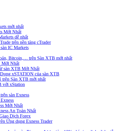
ets mới nhất
s Mới Nhất
rkets dễ nhất
rade trên nền tảng cTrader
 sàn IC Markets
án, Bitcoin,… trên Sàn XTB mới nhất
 Mới Nhất
ừ sàn XTB Mới Nhất
g Dụng xSTATION của sàn XTB
trên Sàn XTB mới nhất
 với xStation
trên sàn Exness
 Exness
ss Mới Nhất
xness An Toàn Nhất
Giao Dịch Forex
ên Ứng dụng Exness Trader