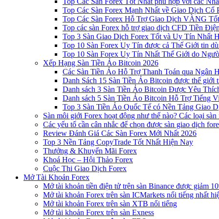
Top Các Sàn Forex Tốt Nhất phù hợp với các Nhà
Top Các Sàn Forex Mạnh Nhất về Giao Dịch Cổ
Top Các Sàn Forex Hỗ Trợ Giao Dịch VÀNG Tốt
Top các sàn Forex hỗ trợ giao dịch CFD Tiền Điệ
Top 3 Sàn Giao Dịch Forex Tốt và Uy Tín Nhất 
Top 10 Sàn Forex Uy Tín được cả Thế Giới tin d
Top 10 Sàn Forex Uy Tín Nhất Thế Giới do Ngư
Xếp Hạng Sàn Tiền Ảo Bitcoin 2026
Các Sàn Tiền Ảo Hỗ Trợ Thanh Toán qua Ngân Hà
Danh Sách 15 Sàn Tiền Ảo Bitcoin được thế giới 
Danh sách 3 Sàn Tiền Ảo Bitcoin Được Yêu Thíc
Danh sách 5 Sàn Tiền Ảo Bitcoin Hỗ Trợ Tiếng Vi
Top 3 Sàn Tiền Ảo Quốc Tế có Nền Tảng Giao D
Sàn môi giới Forex hoạt động như thế nào? Các loại sàn
Các yếu tố cần cân nhắc để chọn được sàn giao dịch for
Review Đánh Giá Các Sàn Forex Mới Nhất 2026
Top 3 Nền Tảng CopyTrade Tốt Nhất Hiện Nay
Thưởng & Khuyến Mãi Forex
Khoá Học – Hội Thảo Forex
Cuộc Thi Giao Dịch Forex
Mở Tài Khoản Forex
Mở tài khoản tiền điện tử trên sàn Binance được giảm 10
Mở tài khoản Forex trên sàn ICMarkets nổi tiếng nhất hi
Mở tài khoản Forex trên sàn XTB nổi tiếng
Mở tài khoản Forex trên sàn Exness