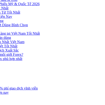
 Phiếu Mỹ & Quốc Tế 2026
 Nhất
n Tử Tốt Nhất
Hiện Nay
ùng
ời Dùng Bình Chọn
ng tại Việt Nam Tốt Nhất
tin dùng
h Nhất Việt Nam
ệt Tốt Nhất
ịch Xuất Sắc
 môi giới Forex?
ex phù hợp nhất
% phí giao dịch vĩnh viễn
ện nay