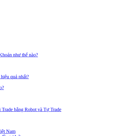
 Khoán như thế nào?
 hiệu quả nhất?
o?
i Trade bằng Robot và Tự Trade
Việt Nam