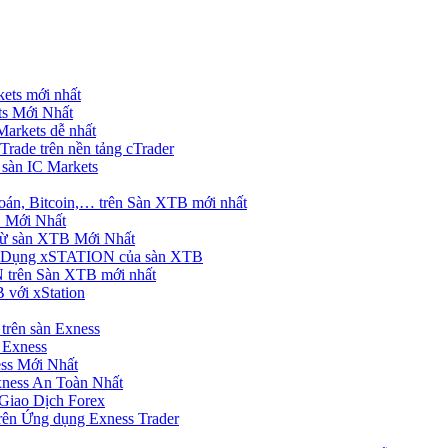
ets mới nhất
s Mới Nhất
rkets dễ nhất
rade trên nền tảng cTrader
 sàn IC Markets
án, Bitcoin,… trên Sàn XTB mới nhất
 Mới Nhất
ừ sàn XTB Mới Nhất
g Dụng xSTATION của sàn XTB
trên Sàn XTB mới nhất
 với xStation
trên sàn Exness
 Exness
ss Mới Nhất
xness An Toàn Nhất
Giao Dịch Forex
ên Ứng dụng Exness Trader