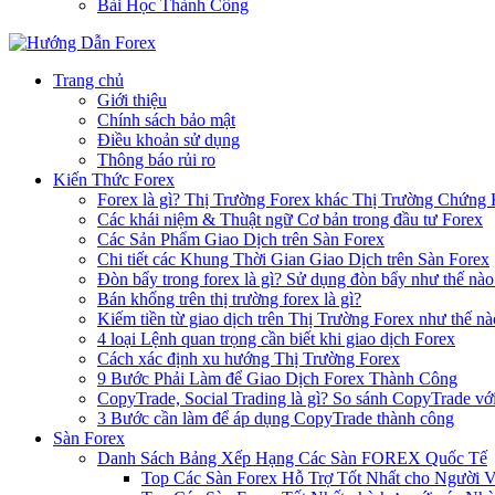
Bài Học Thành Công
Trang chủ
Giới thiệu
Chính sách bảo mật
Điều khoản sử dụng
Thông báo rủi ro
Kiến Thức Forex
Forex là gì? Thị Trường Forex khác Thị Trường Chứng
Các khái niệm & Thuật ngữ Cơ bản trong đầu tư Forex
Các Sản Phẩm Giao Dịch trên Sàn Forex
Chi tiết các Khung Thời Gian Giao Dịch trên Sàn Forex
Đòn bẩy trong forex là gì? Sử dụng đòn bẩy như thế nào
Bán khống trên thị trường forex là gì?
Kiếm tiền từ giao dịch trên Thị Trường Forex như thế nà
4 loại Lệnh quan trọng cần biết khi giao dịch Forex
Cách xác định xu hướng Thị Trường Forex
9 Bước Phải Làm để Giao Dịch Forex Thành Công
CopyTrade, Social Trading là gì? So sánh CopyTrade vớ
3 Bước cần làm để áp dụng CopyTrade thành công
Sàn Forex
Danh Sách Bảng Xếp Hạng Các Sàn FOREX Quốc Tế
Top Các Sàn Forex Hỗ Trợ Tốt Nhất cho Người 