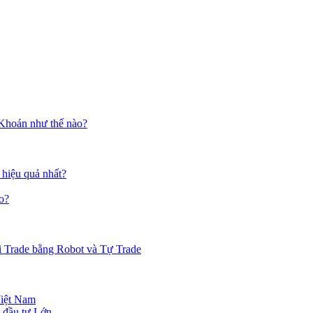
 Khoán như thế nào?
 hiệu quả nhất?
o?
i Trade bằng Robot và Tự Trade
Việt Nam
 đầu tư Lớn