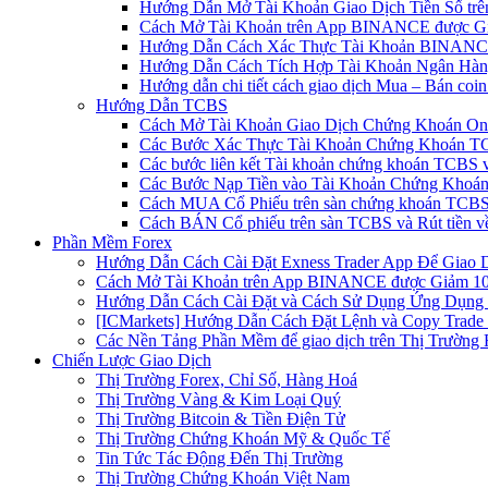
Hướng Dẫn Mở Tài Khoản Giao Dịch Tiền Số trên 
Cách Mở Tài Khoản trên App BINANCE được Gi
Hướng Dẫn Cách Xác Thực Tài Khoản BINANCE
Hướng Dẫn Cách Tích Hợp Tài Khoản Ngân Hàng
Hướng dẫn chi tiết cách giao dịch Mua – Bán co
Hướng Dẫn TCBS
Cách Mở Tài Khoản Giao Dịch Chứng Khoán Onli
Các Bước Xác Thực Tài Khoản Chứng Khoán TC
Các bước liên kết Tài khoản chứng khoán TCBS v
Các Bước Nạp Tiền vào Tài Khoản Chứng Khoán
Cách MUA Cổ Phiếu trên sàn chứng khoán TCBS
Cách BÁN Cổ phiếu trên sàn TCBS và Rút tiền v
Phần Mềm Forex
Hướng Dẫn Cách Cài Đặt Exness Trader App Để Giao 
Cách Mở Tài Khoản trên App BINANCE được Giảm 10%
Hướng Dẫn Cách Cài Đặt và Cách Sử Dụng Ứng Dụn
[ICMarkets] Hướng Dẫn Cách Đặt Lệnh và Copy Trade t
Các Nền Tảng Phần Mềm để giao dịch trên Thị Trường 
Chiến Lược Giao Dịch
Thị Trường Forex, Chỉ Số, Hàng Hoá
Thị Trường Vàng & Kim Loại Quý
Thị Trường Bitcoin & Tiền Điện Tử
Thị Trường Chứng Khoán Mỹ & Quốc Tế
Tin Tức Tác Động Đến Thị Trường
Thị Trường Chứng Khoán Việt Nam