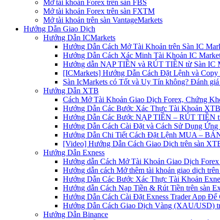
Mở tài khoản Forex trên sàn FBS
Mở tài khoản Forex trên sàn FXTM
Mở tài khoản trên sàn VantageMarkets
Hướng Dẫn Giao Dịch
Hướng Dẫn ICMarkets
Hướng Dẫn Cách Mở Tài Khoản trên Sàn IC Mark
Hướng Dẫn Cách Xác Minh Tài Khoản IC Market
Hướng dẫn NẠP TIỀN và RÚT TIỀN từ Sàn IC Ma
[ICMarkets] Hướng Dẫn Cách Đặt Lệnh và Copy T
Sàn IcMarkets có Tốt và Uy Tín không? Đánh giá
Hướng Dẫn XTB
Cách Mở Tài Khoản Giao Dịch Forex, Chứng Kho
Hướng Dẫn Các Bước Xác Thực Tài Khoản XTB
Hướng Dẫn Các Bước NẠP TIỀN – RÚT TIỀN t
Hướng Dẫn Cách Cài Đặt và Cách Sử Dụng Ứn
Hướng Dẫn Chi Tiết Cách Đặt Lệnh MUA – BÁN 
[Video] Hướng Dẫn Cách Giao Dịch trên sàn XTB
Hướng Dẫn Exness
Hướng dẫn Cách Mở Tài Khoản Giao Dịch Forex 
Hướng dẫn cách Mở thêm tài khoản giao dịch trên
Hướng Dẫn Các Bước Xác Thực Tài Khoản Exne
Hướng dẫn Cách Nạp Tiền & Rút Tiền trên sàn E
Hướng Dẫn Cách Cài Đặt Exness Trader App Để 
Hướng Dẫn Cách Giao Dịch Vàng (XAU/USD) tr
Hướng Dẫn Binance