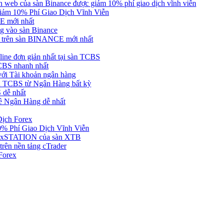
web của sàn Binance được giảm 10% phí giao dịch vĩnh viễn
ảm 10% Phí Giao Dịch Vĩnh Viễn
 mới nhất
 vào sàn Binance
in trên sàn BINANCE mới nhất
ne đơn giản nhất tại sàn TCBS
BS nhanh nhất
ới Tài khoản ngân hàng
 TCBS từ Ngân Hàng bất kỳ
 dễ nhất
ề Ngân Hàng dễ nhất
Dịch Forex
 Phí Giao Dịch Vĩnh Viễn
g xSTATION của sàn XTB
rên nền tảng cTrader
Forex