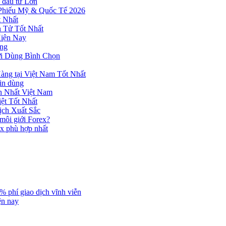
 đầu tư Lớn
 Phiếu Mỹ & Quốc Tế 2026
 Nhất
n Tử Tốt Nhất
Hiện Nay
ùng
ời Dùng Bình Chọn
ng tại Việt Nam Tốt Nhất
tin dùng
h Nhất Việt Nam
ệt Tốt Nhất
ịch Xuất Sắc
 môi giới Forex?
ex phù hợp nhất
% phí giao dịch vĩnh viễn
ện nay