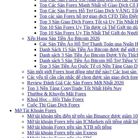
Top Các Sàn Forex Mạnh Nhất về Giao Dịch Cổ
Top Các Sàn Forex Hỗ Trợ Giao Dịch VÀNG Tốt
Top các sàn Forex hỗ trợ giao dịch CFD Tiền Điệ
Top 3 Sàn Giao Dịch Forex Tốt và Uy Tín Nhất 
Top 10 Sàn Forex Uy Tín được cả Thế Giới tin d
Top 10 Sàn Forex Uy Tín Nhất Thế Giới do Ngư
Xếp Hạng Sàn Tiền Ảo Bitcoin 2026
Các Sàn Tiền Ảo Hỗ Trợ Thanh Toán qua Ngân Hà
Danh Sách 15 Sàn Tiền Ảo Bitcoin được thế giới 
Danh sách 3 Sàn Tiền Ảo Bitcoin Được Yêu Thíc
Danh sách 5 Sàn Tiền Ảo Bitcoin Hỗ Trợ Tiếng Vi
Top 3 Sàn Tiền Ảo Quốc Tế có Nền Tảng Giao D
Sàn môi giới Forex hoạt động như thế nào? Các loại sàn
Các yếu tố cần cân nhắc để chọn được sàn giao dịch for
Review Đánh Giá Các Sàn Forex Mới Nhất 2026
Top 3 Nền Tảng CopyTrade Tốt Nhất Hiện Nay
Thưởng & Khuyến Mãi Forex
Khoá Học – Hội Thảo Forex
Cuộc Thi Giao Dịch Forex
Mở Tài Khoản Forex
Mở tài khoản tiền điện tử trên sàn Binance được giảm 10
Mở tài khoản Forex trên sàn ICMarkets nổi tiếng nhất hi
Mở tài khoản Forex trên sàn XTB nổi tiếng
Mở tài khoản Forex trên sàn Exness