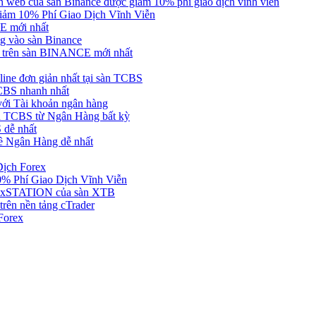
web của sàn Binance được giảm 10% phí giao dịch vĩnh viễn
ảm 10% Phí Giao Dịch Vĩnh Viễn
 mới nhất
 vào sàn Binance
in trên sàn BINANCE mới nhất
ne đơn giản nhất tại sàn TCBS
BS nhanh nhất
ới Tài khoản ngân hàng
 TCBS từ Ngân Hàng bất kỳ
 dễ nhất
ề Ngân Hàng dễ nhất
Dịch Forex
 Phí Giao Dịch Vĩnh Viễn
g xSTATION của sàn XTB
rên nền tảng cTrader
Forex