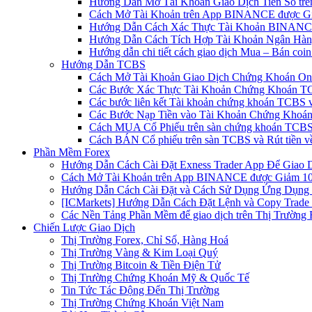
Hướng Dẫn Mở Tài Khoản Giao Dịch Tiền Số trên 
Cách Mở Tài Khoản trên App BINANCE được Gi
Hướng Dẫn Cách Xác Thực Tài Khoản BINANCE
Hướng Dẫn Cách Tích Hợp Tài Khoản Ngân Hàng
Hướng dẫn chi tiết cách giao dịch Mua – Bán co
Hướng Dẫn TCBS
Cách Mở Tài Khoản Giao Dịch Chứng Khoán Onli
Các Bước Xác Thực Tài Khoản Chứng Khoán TC
Các bước liên kết Tài khoản chứng khoán TCBS v
Các Bước Nạp Tiền vào Tài Khoản Chứng Khoán
Cách MUA Cổ Phiếu trên sàn chứng khoán TCBS
Cách BÁN Cổ phiếu trên sàn TCBS và Rút tiền v
Phần Mềm Forex
Hướng Dẫn Cách Cài Đặt Exness Trader App Để Giao 
Cách Mở Tài Khoản trên App BINANCE được Giảm 10%
Hướng Dẫn Cách Cài Đặt và Cách Sử Dụng Ứng Dụn
[ICMarkets] Hướng Dẫn Cách Đặt Lệnh và Copy Trade t
Các Nền Tảng Phần Mềm để giao dịch trên Thị Trường 
Chiến Lược Giao Dịch
Thị Trường Forex, Chỉ Số, Hàng Hoá
Thị Trường Vàng & Kim Loại Quý
Thị Trường Bitcoin & Tiền Điện Tử
Thị Trường Chứng Khoán Mỹ & Quốc Tế
Tin Tức Tác Động Đến Thị Trường
Thị Trường Chứng Khoán Việt Nam