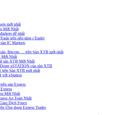
ets mới nhất
s Mới Nhất
rkets dễ nhất
rade trên nền tảng cTrader
 sàn IC Markets
án, Bitcoin,… trên Sàn XTB mới nhất
 Mới Nhất
ừ sàn XTB Mới Nhất
g Dụng xSTATION của sàn XTB
trên Sàn XTB mới nhất
 với xStation
trên sàn Exness
 Exness
ss Mới Nhất
xness An Toàn Nhất
Giao Dịch Forex
ên Ứng dụng Exness Trader