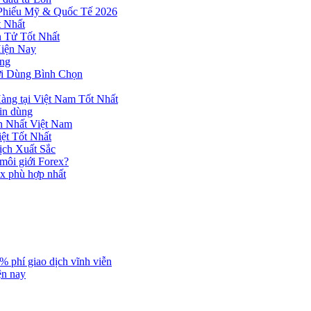
 Phiếu Mỹ & Quốc Tế 2026
 Nhất
n Tử Tốt Nhất
Hiện Nay
ùng
ời Dùng Bình Chọn
ng tại Việt Nam Tốt Nhất
tin dùng
h Nhất Việt Nam
ệt Tốt Nhất
ịch Xuất Sắc
 môi giới Forex?
ex phù hợp nhất
% phí giao dịch vĩnh viễn
ện nay