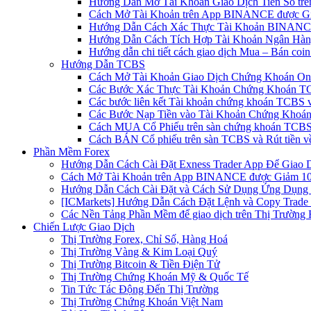
Hướng Dẫn Mở Tài Khoản Giao Dịch Tiền Số trên 
Cách Mở Tài Khoản trên App BINANCE được Gi
Hướng Dẫn Cách Xác Thực Tài Khoản BINANCE
Hướng Dẫn Cách Tích Hợp Tài Khoản Ngân Hàng
Hướng dẫn chi tiết cách giao dịch Mua – Bán co
Hướng Dẫn TCBS
Cách Mở Tài Khoản Giao Dịch Chứng Khoán Onli
Các Bước Xác Thực Tài Khoản Chứng Khoán TC
Các bước liên kết Tài khoản chứng khoán TCBS v
Các Bước Nạp Tiền vào Tài Khoản Chứng Khoán
Cách MUA Cổ Phiếu trên sàn chứng khoán TCBS
Cách BÁN Cổ phiếu trên sàn TCBS và Rút tiền v
Phần Mềm Forex
Hướng Dẫn Cách Cài Đặt Exness Trader App Để Giao 
Cách Mở Tài Khoản trên App BINANCE được Giảm 10%
Hướng Dẫn Cách Cài Đặt và Cách Sử Dụng Ứng Dụn
[ICMarkets] Hướng Dẫn Cách Đặt Lệnh và Copy Trade t
Các Nền Tảng Phần Mềm để giao dịch trên Thị Trường 
Chiến Lược Giao Dịch
Thị Trường Forex, Chỉ Số, Hàng Hoá
Thị Trường Vàng & Kim Loại Quý
Thị Trường Bitcoin & Tiền Điện Tử
Thị Trường Chứng Khoán Mỹ & Quốc Tế
Tin Tức Tác Động Đến Thị Trường
Thị Trường Chứng Khoán Việt Nam