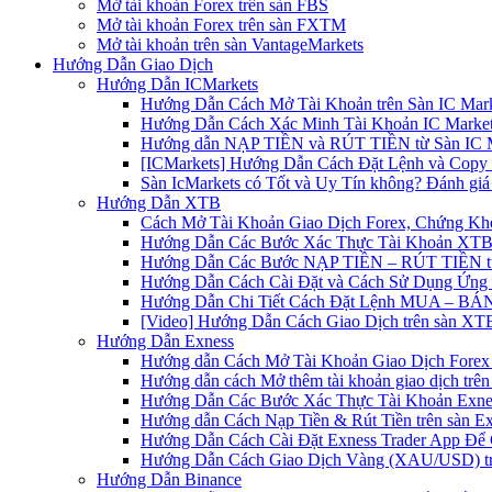
Mở tài khoản Forex trên sàn FBS
Mở tài khoản Forex trên sàn FXTM
Mở tài khoản trên sàn VantageMarkets
Hướng Dẫn Giao Dịch
Hướng Dẫn ICMarkets
Hướng Dẫn Cách Mở Tài Khoản trên Sàn IC Mark
Hướng Dẫn Cách Xác Minh Tài Khoản IC Market
Hướng dẫn NẠP TIỀN và RÚT TIỀN từ Sàn IC Ma
[ICMarkets] Hướng Dẫn Cách Đặt Lệnh và Copy T
Sàn IcMarkets có Tốt và Uy Tín không? Đánh giá
Hướng Dẫn XTB
Cách Mở Tài Khoản Giao Dịch Forex, Chứng Kho
Hướng Dẫn Các Bước Xác Thực Tài Khoản XTB
Hướng Dẫn Các Bước NẠP TIỀN – RÚT TIỀN t
Hướng Dẫn Cách Cài Đặt và Cách Sử Dụng Ứn
Hướng Dẫn Chi Tiết Cách Đặt Lệnh MUA – BÁN 
[Video] Hướng Dẫn Cách Giao Dịch trên sàn XTB
Hướng Dẫn Exness
Hướng dẫn Cách Mở Tài Khoản Giao Dịch Forex 
Hướng dẫn cách Mở thêm tài khoản giao dịch trên
Hướng Dẫn Các Bước Xác Thực Tài Khoản Exne
Hướng dẫn Cách Nạp Tiền & Rút Tiền trên sàn E
Hướng Dẫn Cách Cài Đặt Exness Trader App Để 
Hướng Dẫn Cách Giao Dịch Vàng (XAU/USD) tr
Hướng Dẫn Binance