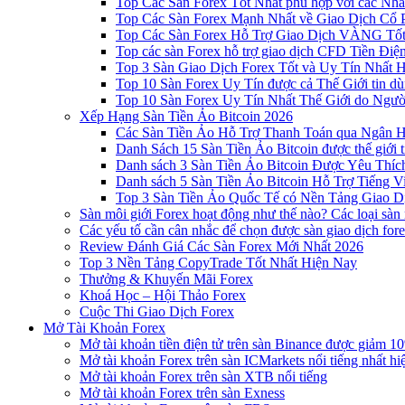
Top Các Sàn Forex Tốt Nhất phù hợp với các Nhà
Top Các Sàn Forex Mạnh Nhất về Giao Dịch Cổ
Top Các Sàn Forex Hỗ Trợ Giao Dịch VÀNG Tốt
Top các sàn Forex hỗ trợ giao dịch CFD Tiền Điệ
Top 3 Sàn Giao Dịch Forex Tốt và Uy Tín Nhất 
Top 10 Sàn Forex Uy Tín được cả Thế Giới tin d
Top 10 Sàn Forex Uy Tín Nhất Thế Giới do Ngư
Xếp Hạng Sàn Tiền Ảo Bitcoin 2026
Các Sàn Tiền Ảo Hỗ Trợ Thanh Toán qua Ngân Hà
Danh Sách 15 Sàn Tiền Ảo Bitcoin được thế giới 
Danh sách 3 Sàn Tiền Ảo Bitcoin Được Yêu Thíc
Danh sách 5 Sàn Tiền Ảo Bitcoin Hỗ Trợ Tiếng Vi
Top 3 Sàn Tiền Ảo Quốc Tế có Nền Tảng Giao D
Sàn môi giới Forex hoạt động như thế nào? Các loại sàn
Các yếu tố cần cân nhắc để chọn được sàn giao dịch for
Review Đánh Giá Các Sàn Forex Mới Nhất 2026
Top 3 Nền Tảng CopyTrade Tốt Nhất Hiện Nay
Thưởng & Khuyến Mãi Forex
Khoá Học – Hội Thảo Forex
Cuộc Thi Giao Dịch Forex
Mở Tài Khoản Forex
Mở tài khoản tiền điện tử trên sàn Binance được giảm 10
Mở tài khoản Forex trên sàn ICMarkets nổi tiếng nhất hi
Mở tài khoản Forex trên sàn XTB nổi tiếng
Mở tài khoản Forex trên sàn Exness