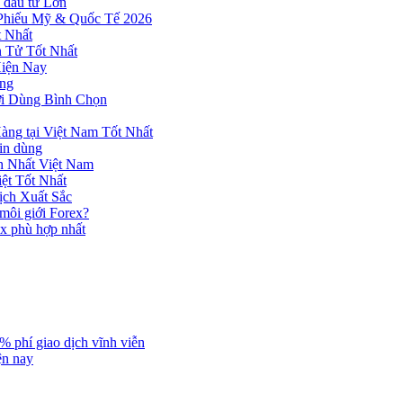
 đầu tư Lớn
 Phiếu Mỹ & Quốc Tế 2026
 Nhất
n Tử Tốt Nhất
Hiện Nay
ùng
ời Dùng Bình Chọn
ng tại Việt Nam Tốt Nhất
tin dùng
h Nhất Việt Nam
ệt Tốt Nhất
ịch Xuất Sắc
 môi giới Forex?
ex phù hợp nhất
% phí giao dịch vĩnh viễn
ện nay