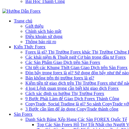
Bài Học Thành Công
Trang chủ
Giới thiệu
Chính sách bảo mật
Điều khoản sử dụng
Thông báo rủi ro
Kiến Thức Forex
Forex là gì? Thị Trường Forex khác Thị Trường Chứng
Các khái niệm & Thuật ngữ Cơ bản trong đầu tư Forex
Các Sản Phẩm Giao Dịch trên Sàn Forex
Chi tiết các Khung Thời Gian Giao Dịch trên Sàn Forex
Đòn bẩy trong forex là gì? Sử dụng đòn bẩy như thế nào
Bán khống trên thị trường forex là gì?
Kiếm tiền từ giao dịch trên Thị Trường Forex như thế nà
4 loại Lệnh quan trọng cần biết khi giao dịch Forex
Cách xác định xu hướng Thị Trường Forex
9 Bước Phải Làm để Giao Dịch Forex Thành Công
CopyTrade, Social Trading là gì? So sánh CopyTrade vớ
3 Bước cần làm để áp dụng CopyTrade thành công
Sàn Forex
Danh Sách Bảng Xếp Hạng Các Sàn FOREX Quốc Tế
Top Các Sàn Forex Hỗ Trợ Tốt Nhất cho Người 