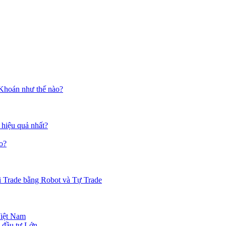
 Khoán như thế nào?
 hiệu quả nhất?
o?
i Trade bằng Robot và Tự Trade
Việt Nam
 đầu tư Lớn