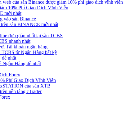
web của sàn Binance được giảm 10% phí giao dịch vĩnh viễn
ảm 10% Phí Giao Dịch Vĩnh Viễn
 mới nhất
 vào sàn Binance
in trên sàn BINANCE mới nhất
ne đơn giản nhất tại sàn TCBS
BS nhanh nhất
ới Tài khoản ngân hàng
 TCBS từ Ngân Hàng bất kỳ
 dễ nhất
ề Ngân Hàng dễ nhất
Dịch Forex
 Phí Giao Dịch Vĩnh Viễn
g xSTATION của sàn XTB
rên nền tảng cTrader
Forex