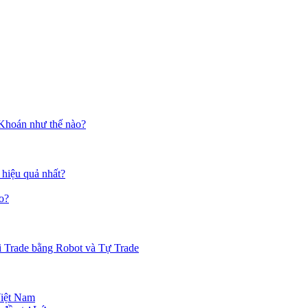
 Khoán như thế nào?
 hiệu quả nhất?
o?
i Trade bằng Robot và Tự Trade
Việt Nam