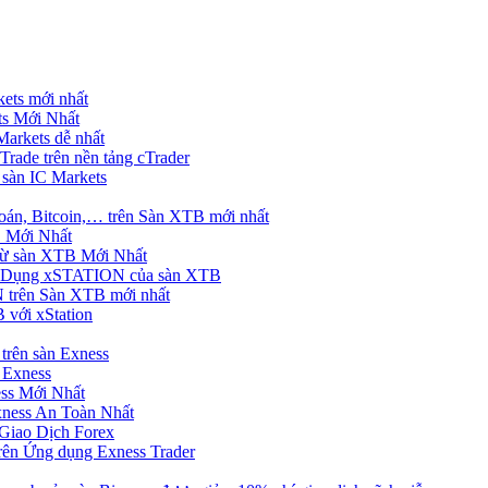
ets mới nhất
s Mới Nhất
rkets dễ nhất
rade trên nền tảng cTrader
 sàn IC Markets
án, Bitcoin,… trên Sàn XTB mới nhất
 Mới Nhất
ừ sàn XTB Mới Nhất
g Dụng xSTATION của sàn XTB
trên Sàn XTB mới nhất
 với xStation
trên sàn Exness
 Exness
ss Mới Nhất
xness An Toàn Nhất
Giao Dịch Forex
ên Ứng dụng Exness Trader