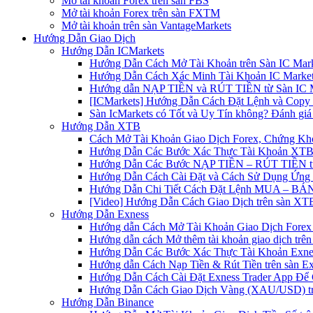
Mở tài khoản Forex trên sàn FBS
Mở tài khoản Forex trên sàn FXTM
Mở tài khoản trên sàn VantageMarkets
Hướng Dẫn Giao Dịch
Hướng Dẫn ICMarkets
Hướng Dẫn Cách Mở Tài Khoản trên Sàn IC Mark
Hướng Dẫn Cách Xác Minh Tài Khoản IC Market
Hướng dẫn NẠP TIỀN và RÚT TIỀN từ Sàn IC Ma
[ICMarkets] Hướng Dẫn Cách Đặt Lệnh và Copy T
Sàn IcMarkets có Tốt và Uy Tín không? Đánh giá
Hướng Dẫn XTB
Cách Mở Tài Khoản Giao Dịch Forex, Chứng Kho
Hướng Dẫn Các Bước Xác Thực Tài Khoản XTB
Hướng Dẫn Các Bước NẠP TIỀN – RÚT TIỀN t
Hướng Dẫn Cách Cài Đặt và Cách Sử Dụng Ứn
Hướng Dẫn Chi Tiết Cách Đặt Lệnh MUA – BÁN 
[Video] Hướng Dẫn Cách Giao Dịch trên sàn XTB
Hướng Dẫn Exness
Hướng dẫn Cách Mở Tài Khoản Giao Dịch Forex 
Hướng dẫn cách Mở thêm tài khoản giao dịch trên
Hướng Dẫn Các Bước Xác Thực Tài Khoản Exne
Hướng dẫn Cách Nạp Tiền & Rút Tiền trên sàn E
Hướng Dẫn Cách Cài Đặt Exness Trader App Để 
Hướng Dẫn Cách Giao Dịch Vàng (XAU/USD) tr
Hướng Dẫn Binance