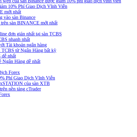
web của sàn Binance được giảm 10% phí giao dịch vĩnh viễn
ảm 10% Phí Giao Dịch Vĩnh Viễn
 mới nhất
 vào sàn Binance
in trên sàn BINANCE mới nhất
ne đơn giản nhất tại sàn TCBS
BS nhanh nhất
ới Tài khoản ngân hàng
 TCBS từ Ngân Hàng bất kỳ
 dễ nhất
ề Ngân Hàng dễ nhất
Dịch Forex
 Phí Giao Dịch Vĩnh Viễn
g xSTATION của sàn XTB
rên nền tảng cTrader
Forex