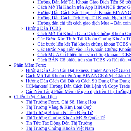
Hướng Dẫn Mở Tài Khoản Giao Dịch Tiền Số trên 
Cách Mở Tài Khoản trên App BINANCE được Gi
Hướng Dẫn Cách Xác Thực Tài Khoản BINANCE
Hướng Dẫn Cách Tích Hợp Tài Khoản Ngân Hàng
Hướng dẫn chi tiết cách giao dịch Mua – Bán co
Hướng Dẫn TCBS
Cách Mở Tài Khoản Giao Dịch Chứng Khoán Onli
Các Bước Xác Thực Tài Khoản Chứng Khoán TC
Các bước liên kết Tài khoản chứng khoán TCBS v
Các Bước Nạp Tiền vào Tài Khoản Chứng Khoán
Cách MUA Cổ Phiếu trên sàn chứng khoán TCBS
Cách BÁN Cổ phiếu trên sàn TCBS và Rút tiền v
Phần Mềm Forex
Hướng Dẫn Cách Cài Đặt Exness Trader App Để Giao 
Cách Mở Tài Khoản trên App BINANCE được Giảm 10%
Hướng Dẫn Cách Cài Đặt và Cách Sử Dụng Ứng Dụn
[ICMarkets] Hướng Dẫn Cách Đặt Lệnh và Copy Trade t
Các Nền Tảng Phần Mềm để giao dịch trên Thị Trường 
Chiến Lược Giao Dịch
Thị Trường Forex, Chỉ Số, Hàng Hoá
Thị Trường Vàng & Kim Loại Quý
Thị Trường Bitcoin & Tiền Điện Tử
Thị Trường Chứng Khoán Mỹ & Quốc Tế
Tin Tức Tác Động Đến Thị Trường
Thị Trường Chứng Khoán Việt Nam