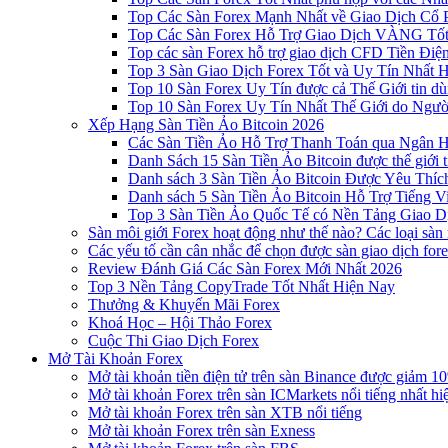
Top Các Sàn Forex Mạnh Nhất về Giao Dịch Cổ
Top Các Sàn Forex Hỗ Trợ Giao Dịch VÀNG Tốt
Top các sàn Forex hỗ trợ giao dịch CFD Tiền Điệ
Top 3 Sàn Giao Dịch Forex Tốt và Uy Tín Nhất 
Top 10 Sàn Forex Uy Tín được cả Thế Giới tin d
Top 10 Sàn Forex Uy Tín Nhất Thế Giới do Ngư
Xếp Hạng Sàn Tiền Ảo Bitcoin 2026
Các Sàn Tiền Ảo Hỗ Trợ Thanh Toán qua Ngân Hà
Danh Sách 15 Sàn Tiền Ảo Bitcoin được thế giới 
Danh sách 3 Sàn Tiền Ảo Bitcoin Được Yêu Thíc
Danh sách 5 Sàn Tiền Ảo Bitcoin Hỗ Trợ Tiếng Vi
Top 3 Sàn Tiền Ảo Quốc Tế có Nền Tảng Giao D
Sàn môi giới Forex hoạt động như thế nào? Các loại sàn
Các yếu tố cần cân nhắc để chọn được sàn giao dịch for
Review Đánh Giá Các Sàn Forex Mới Nhất 2026
Top 3 Nền Tảng CopyTrade Tốt Nhất Hiện Nay
Thưởng & Khuyến Mãi Forex
Khoá Học – Hội Thảo Forex
Cuộc Thi Giao Dịch Forex
Mở Tài Khoản Forex
Mở tài khoản tiền điện tử trên sàn Binance được giảm 10
Mở tài khoản Forex trên sàn ICMarkets nổi tiếng nhất hi
Mở tài khoản Forex trên sàn XTB nổi tiếng
Mở tài khoản Forex trên sàn Exness