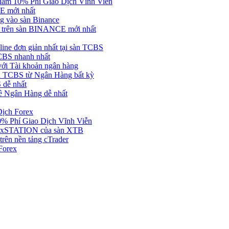
ảm 10% Phí Giao Dịch Vĩnh Viễn
 mới nhất
 vào sàn Binance
in trên sàn BINANCE mới nhất
ne đơn giản nhất tại sàn TCBS
BS nhanh nhất
ới Tài khoản ngân hàng
 TCBS từ Ngân Hàng bất kỳ
 dễ nhất
ề Ngân Hàng dễ nhất
Dịch Forex
 Phí Giao Dịch Vĩnh Viễn
g xSTATION của sàn XTB
rên nền tảng cTrader
Forex