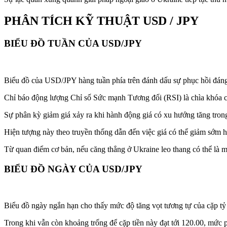
PHÂN TÍCH KỸ THUẬT USD / JPY
BIỂU ĐỒ
TUẦN CỦA
USD/JPY
Biểu đồ của USD/JPY hàng tuần phía trên đánh dấu sự phục hồi đáng 
Chỉ báo động lượng
Chỉ số Sức mạnh Tương đối (RSI)
là chìa khóa 
Sự phân kỳ giảm giá xảy ra khi
hành động giá
có xu hướng tăng trong
Hiện tượng này theo truyền thống dẫn đến việc giá có thể giảm sớm h
Từ quan điểm cơ bản, nếu căng thẳng ở Ukraine leo thang có thể là m
BIỂU ĐỒ NGÀY CỦA USD/JPY
Biểu đồ ngày ngắn hạn cho thấy mức độ tăng vọt tương tự của cặp 
Trong khi vẫn còn khoảng trống để cặp tiền này đạt tới
120.00
, mức p