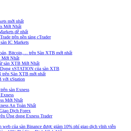
ets mới nhất
s Mới Nhất
rkets dễ nhất
rade trên nền tảng cTrader
 sàn IC Markets
án, Bitcoin,… trên Sàn XTB mới nhất
 Mới Nhất
ừ sàn XTB Mới Nhất
g Dụng xSTATION của sàn XTB
trên Sàn XTB mới nhất
 với xStation
trên sàn Exness
 Exness
ss Mới Nhất
xness An Toàn Nhất
Giao Dịch Forex
ên Ứng dụng Exness Trader
web của sàn Binance được giảm 10% phí giao dịch vĩnh viễn