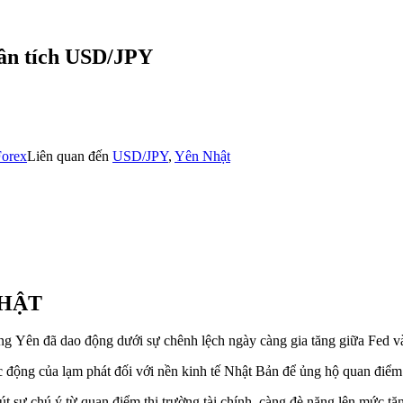
hân tích USD/JPY
Forex
Liên quan đến
USD/JPY
,
Yên Nhật
NHẬT
ồng
Yên
đã dao động dưới sự chênh lệch ngày càng gia tăng giữa Fed 
ác động của
lạm phát
đối với nền kinh tế Nhật Bản để ủng hộ quan điểm 
út sự chú ý từ quan điểm thị trường tài chính, càng đè nặng lên mức t