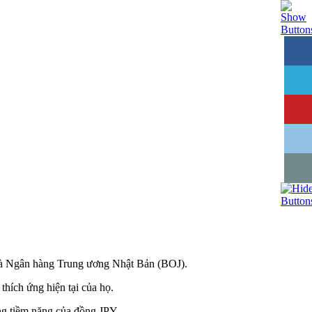
và
Ngân hàng Trung ương Nhật Bản (BOJ)
.
thích ứng hiện tại của họ.
ăng tiềm năng của
đồng JPY
.