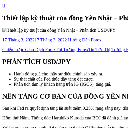
Thiết lập kỹ thuật của đồng Yên Nhật – P
17 Tháng 3, 2022
17 Tháng 3, 2022
Hướng Dẫn Forex
Categories
Chiến Lược Giao Dịch Forex
Thị Trường Forex
Tin Tức Thị Trường 
PHÂN TÍCH USD/JPY
Hành động giá cho thấy sự điều chỉnh sắp xảy ra.
Sự thắt chặt của Fed thúc đẩy tăng đặt cược.
Phân tích tâm lý khách hàng trên IG (IGCS): tăng
giá
.
NỀN TẢNG CƠ BẢN CỦA ĐỒNG YÊN 
Sau khi
Fed ra quyết định
​​tăng
lãi suất
thêm 0.
25% rạng sáng nay
, đ
Hôm
thứ Năm, Thống đốc Haruhiko Kuroda của
B
OJ đã đánh giá t
Sự lạc quan xung quanh giải pháp ngoại giao ở Ukraine tiếp tục thu h