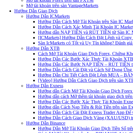
Mở tài khoản Forex trên sàn FXTM
Mở tài khoản trên sàn VantageMarkets
Hướng Dẫn Giao Dịch
Hướng Dẫn ICMarkets
Hướng Dẫn Cách Mở Tài Khoản trên Sàn IC Mark
Hướng Dẫn Cách Xác Minh Tài Khoản IC Market
Hướng dẫn NẠP TIỀN và RÚT TIỀN từ Sàn IC Ma
[ICMarkets] Hướng Dẫn Cách Đặt Lệnh và Copy T
Sàn IcMarkets có Tốt và Uy Tín không? Đánh giá
Hướng Dẫn XTB
Cách Mở Tài Khoản Giao Dịch Forex, Chứng Kho
Hướng Dẫn Các Bước Xác Thực Tài Khoản XTB
Hướng Dẫn Các Bước NẠP TIỀN – RÚT TIỀN t
Hướng Dẫn Cách Cài Đặt và Cách Sử Dụng Ứn
Hướng Dẫn Chi Tiết Cách Đặt Lệnh MUA – BÁN 
[Video] Hướng Dẫn Cách Giao Dịch trên sàn XTB
Hướng Dẫn Exness
Hướng dẫn Cách Mở Tài Khoản Giao Dịch Forex 
Hướng dẫn cách Mở thêm tài khoản giao dịch trên
Hướng Dẫn Các Bước Xác Thực Tài Khoản Exne
Hướng dẫn Cách Nạp Tiền & Rút Tiền trên sàn E
Hướng Dẫn Cách Cài Đặt Exness Trader App Để 
Hướng Dẫn Cách Giao Dịch Vàng (XAU/USD) tr
Hướng Dẫn Binance
Hướng Dẫn Mở Tài Khoản Giao Dịch Tiền Số trên 