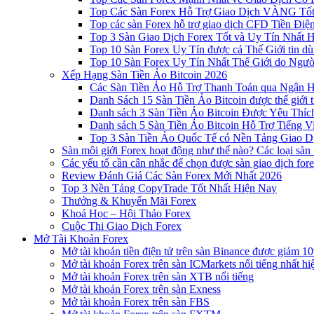
Top Các Sàn Forex Hỗ Trợ Giao Dịch VÀNG Tốt
Top các sàn Forex hỗ trợ giao dịch CFD Tiền Điệ
Top 3 Sàn Giao Dịch Forex Tốt và Uy Tín Nhất 
Top 10 Sàn Forex Uy Tín được cả Thế Giới tin d
Top 10 Sàn Forex Uy Tín Nhất Thế Giới do Ngư
Xếp Hạng Sàn Tiền Ảo Bitcoin 2026
Các Sàn Tiền Ảo Hỗ Trợ Thanh Toán qua Ngân Hà
Danh Sách 15 Sàn Tiền Ảo Bitcoin được thế giới 
Danh sách 3 Sàn Tiền Ảo Bitcoin Được Yêu Thíc
Danh sách 5 Sàn Tiền Ảo Bitcoin Hỗ Trợ Tiếng Vi
Top 3 Sàn Tiền Ảo Quốc Tế có Nền Tảng Giao D
Sàn môi giới Forex hoạt động như thế nào? Các loại sàn
Các yếu tố cần cân nhắc để chọn được sàn giao dịch for
Review Đánh Giá Các Sàn Forex Mới Nhất 2026
Top 3 Nền Tảng CopyTrade Tốt Nhất Hiện Nay
Thưởng & Khuyến Mãi Forex
Khoá Học – Hội Thảo Forex
Cuộc Thi Giao Dịch Forex
Mở Tài Khoản Forex
Mở tài khoản tiền điện tử trên sàn Binance được giảm 10
Mở tài khoản Forex trên sàn ICMarkets nổi tiếng nhất hi
Mở tài khoản Forex trên sàn XTB nổi tiếng
Mở tài khoản Forex trên sàn Exness
Mở tài khoản Forex trên sàn FBS