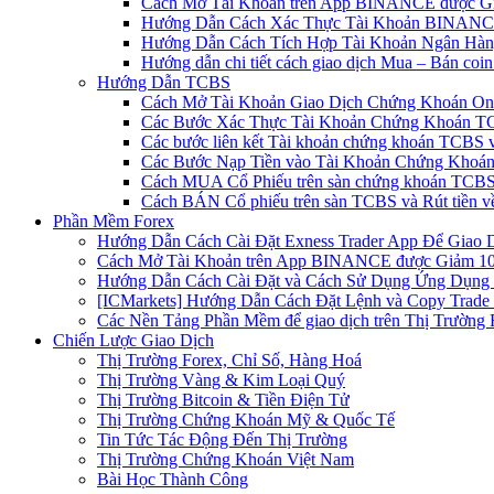
Cách Mở Tài Khoản trên App BINANCE được Gi
Hướng Dẫn Cách Xác Thực Tài Khoản BINANCE
Hướng Dẫn Cách Tích Hợp Tài Khoản Ngân Hàng
Hướng dẫn chi tiết cách giao dịch Mua – Bán co
Hướng Dẫn TCBS
Cách Mở Tài Khoản Giao Dịch Chứng Khoán Onli
Các Bước Xác Thực Tài Khoản Chứng Khoán TC
Các bước liên kết Tài khoản chứng khoán TCBS v
Các Bước Nạp Tiền vào Tài Khoản Chứng Khoán
Cách MUA Cổ Phiếu trên sàn chứng khoán TCBS
Cách BÁN Cổ phiếu trên sàn TCBS và Rút tiền v
Phần Mềm Forex
Hướng Dẫn Cách Cài Đặt Exness Trader App Để Giao 
Cách Mở Tài Khoản trên App BINANCE được Giảm 10%
Hướng Dẫn Cách Cài Đặt và Cách Sử Dụng Ứng Dụn
[ICMarkets] Hướng Dẫn Cách Đặt Lệnh và Copy Trade t
Các Nền Tảng Phần Mềm để giao dịch trên Thị Trường 
Chiến Lược Giao Dịch
Thị Trường Forex, Chỉ Số, Hàng Hoá
Thị Trường Vàng & Kim Loại Quý
Thị Trường Bitcoin & Tiền Điện Tử
Thị Trường Chứng Khoán Mỹ & Quốc Tế
Tin Tức Tác Động Đến Thị Trường
Thị Trường Chứng Khoán Việt Nam
Bài Học Thành Công