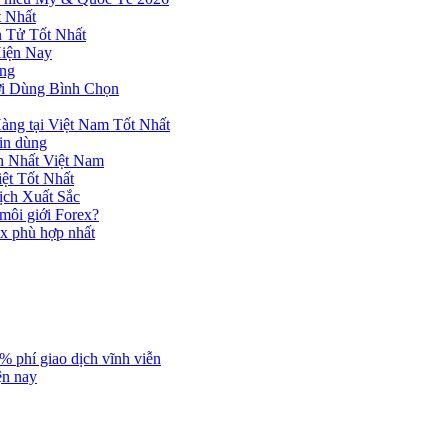
 Nhất
n Tử Tốt Nhất
Hiện Nay
ùng
ời Dùng Bình Chọn
ng tại Việt Nam Tốt Nhất
tin dùng
h Nhất Việt Nam
ệt Tốt Nhất
ịch Xuất Sắc
 môi giới Forex?
ex phù hợp nhất
% phí giao dịch vĩnh viễn
ện nay