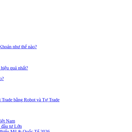
 Khoán như thế nào?
 hiệu quả nhất?
o?
i Trade bằng Robot và Tự Trade
Việt Nam
 đầu tư Lớn
 Phiếu Mỹ & Quốc Tế 2026