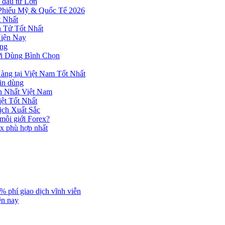
 đầu tư Lớn
 Phiếu Mỹ & Quốc Tế 2026
 Nhất
n Tử Tốt Nhất
Hiện Nay
ùng
ời Dùng Bình Chọn
ng tại Việt Nam Tốt Nhất
tin dùng
h Nhất Việt Nam
ệt Tốt Nhất
ịch Xuất Sắc
 môi giới Forex?
ex phù hợp nhất
% phí giao dịch vĩnh viễn
ện nay