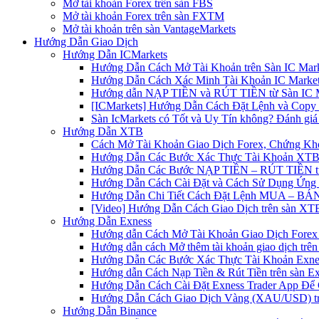
Mở tài khoản Forex trên sàn FBS
Mở tài khoản Forex trên sàn FXTM
Mở tài khoản trên sàn VantageMarkets
Hướng Dẫn Giao Dịch
Hướng Dẫn ICMarkets
Hướng Dẫn Cách Mở Tài Khoản trên Sàn IC Mark
Hướng Dẫn Cách Xác Minh Tài Khoản IC Market
Hướng dẫn NẠP TIỀN và RÚT TIỀN từ Sàn IC Ma
[ICMarkets] Hướng Dẫn Cách Đặt Lệnh và Copy T
Sàn IcMarkets có Tốt và Uy Tín không? Đánh giá
Hướng Dẫn XTB
Cách Mở Tài Khoản Giao Dịch Forex, Chứng Kho
Hướng Dẫn Các Bước Xác Thực Tài Khoản XTB
Hướng Dẫn Các Bước NẠP TIỀN – RÚT TIỀN t
Hướng Dẫn Cách Cài Đặt và Cách Sử Dụng Ứn
Hướng Dẫn Chi Tiết Cách Đặt Lệnh MUA – BÁN 
[Video] Hướng Dẫn Cách Giao Dịch trên sàn XTB
Hướng Dẫn Exness
Hướng dẫn Cách Mở Tài Khoản Giao Dịch Forex 
Hướng dẫn cách Mở thêm tài khoản giao dịch trên
Hướng Dẫn Các Bước Xác Thực Tài Khoản Exne
Hướng dẫn Cách Nạp Tiền & Rút Tiền trên sàn E
Hướng Dẫn Cách Cài Đặt Exness Trader App Để 
Hướng Dẫn Cách Giao Dịch Vàng (XAU/USD) tr
Hướng Dẫn Binance