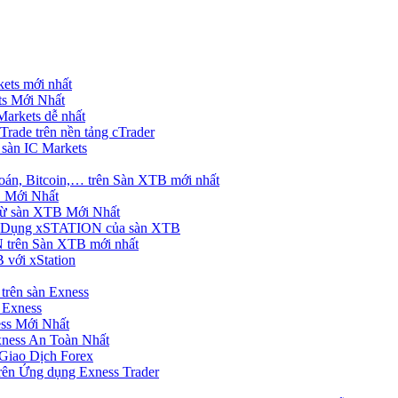
ets mới nhất
s Mới Nhất
rkets dễ nhất
rade trên nền tảng cTrader
 sàn IC Markets
án, Bitcoin,… trên Sàn XTB mới nhất
 Mới Nhất
ừ sàn XTB Mới Nhất
g Dụng xSTATION của sàn XTB
trên Sàn XTB mới nhất
 với xStation
trên sàn Exness
 Exness
ss Mới Nhất
xness An Toàn Nhất
Giao Dịch Forex
ên Ứng dụng Exness Trader