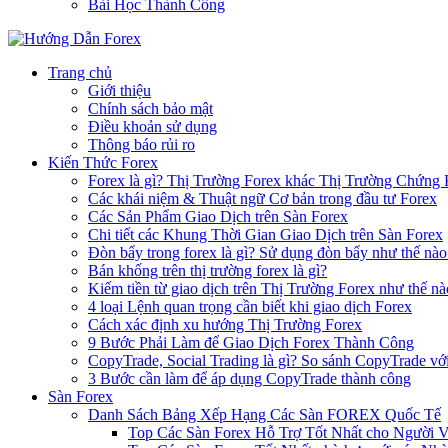
Bài Học Thành Công
Trang chủ
Giới thiệu
Chính sách bảo mật
Điều khoản sử dụng
Thông báo rủi ro
Kiến Thức Forex
Forex là gì? Thị Trường Forex khác Thị Trường Chứng
Các khái niệm & Thuật ngữ Cơ bản trong đầu tư Forex
Các Sản Phẩm Giao Dịch trên Sàn Forex
Chi tiết các Khung Thời Gian Giao Dịch trên Sàn Forex
Đòn bẩy trong forex là gì? Sử dụng đòn bẩy như thế nào
Bán khống trên thị trường forex là gì?
Kiếm tiền từ giao dịch trên Thị Trường Forex như thế nà
4 loại Lệnh quan trọng cần biết khi giao dịch Forex
Cách xác định xu hướng Thị Trường Forex
9 Bước Phải Làm để Giao Dịch Forex Thành Công
CopyTrade, Social Trading là gì? So sánh CopyTrade vớ
3 Bước cần làm để áp dụng CopyTrade thành công
Sàn Forex
Danh Sách Bảng Xếp Hạng Các Sàn FOREX Quốc Tế
Top Các Sàn Forex Hỗ Trợ Tốt Nhất cho Người 