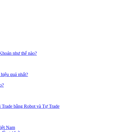
 Khoán như thế nào?
 hiệu quả nhất?
o?
i Trade bằng Robot và Tự Trade
Việt Nam