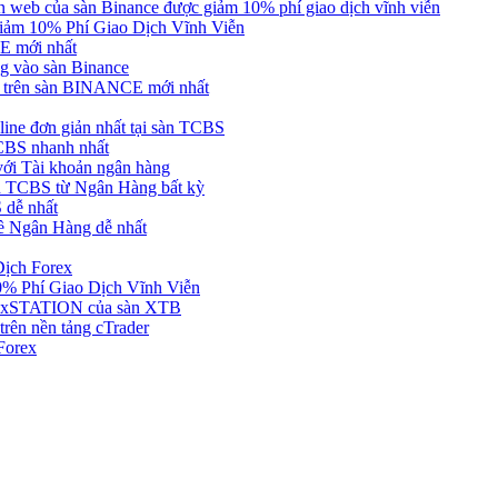
web của sàn Binance được giảm 10% phí giao dịch vĩnh viễn
ảm 10% Phí Giao Dịch Vĩnh Viễn
 mới nhất
 vào sàn Binance
in trên sàn BINANCE mới nhất
ne đơn giản nhất tại sàn TCBS
BS nhanh nhất
ới Tài khoản ngân hàng
 TCBS từ Ngân Hàng bất kỳ
 dễ nhất
ề Ngân Hàng dễ nhất
Dịch Forex
 Phí Giao Dịch Vĩnh Viễn
g xSTATION của sàn XTB
rên nền tảng cTrader
Forex