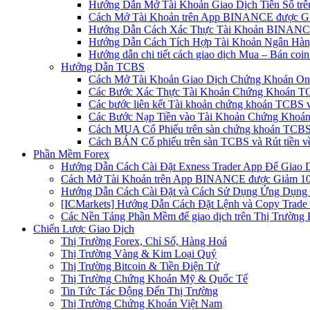
Hướng Dẫn Mở Tài Khoản Giao Dịch Tiền Số trên 
Cách Mở Tài Khoản trên App BINANCE được Gi
Hướng Dẫn Cách Xác Thực Tài Khoản BINANCE
Hướng Dẫn Cách Tích Hợp Tài Khoản Ngân Hàng
Hướng dẫn chi tiết cách giao dịch Mua – Bán co
Hướng Dẫn TCBS
Cách Mở Tài Khoản Giao Dịch Chứng Khoán Onli
Các Bước Xác Thực Tài Khoản Chứng Khoán TC
Các bước liên kết Tài khoản chứng khoán TCBS v
Các Bước Nạp Tiền vào Tài Khoản Chứng Khoán
Cách MUA Cổ Phiếu trên sàn chứng khoán TCBS
Cách BÁN Cổ phiếu trên sàn TCBS và Rút tiền v
Phần Mềm Forex
Hướng Dẫn Cách Cài Đặt Exness Trader App Để Giao 
Cách Mở Tài Khoản trên App BINANCE được Giảm 10%
Hướng Dẫn Cách Cài Đặt và Cách Sử Dụng Ứng Dụn
[ICMarkets] Hướng Dẫn Cách Đặt Lệnh và Copy Trade t
Các Nền Tảng Phần Mềm để giao dịch trên Thị Trường 
Chiến Lược Giao Dịch
Thị Trường Forex, Chỉ Số, Hàng Hoá
Thị Trường Vàng & Kim Loại Quý
Thị Trường Bitcoin & Tiền Điện Tử
Thị Trường Chứng Khoán Mỹ & Quốc Tế
Tin Tức Tác Động Đến Thị Trường
Thị Trường Chứng Khoán Việt Nam