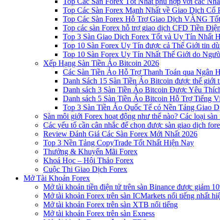
Top Các Sàn Forex Tốt Nhất phù hợp với các Nhà
Top Các Sàn Forex Mạnh Nhất về Giao Dịch Cổ
Top Các Sàn Forex Hỗ Trợ Giao Dịch VÀNG Tốt
Top các sàn Forex hỗ trợ giao dịch CFD Tiền Điệ
Top 3 Sàn Giao Dịch Forex Tốt và Uy Tín Nhất 
Top 10 Sàn Forex Uy Tín được cả Thế Giới tin d
Top 10 Sàn Forex Uy Tín Nhất Thế Giới do Ngư
Xếp Hạng Sàn Tiền Ảo Bitcoin 2026
Các Sàn Tiền Ảo Hỗ Trợ Thanh Toán qua Ngân Hà
Danh Sách 15 Sàn Tiền Ảo Bitcoin được thế giới 
Danh sách 3 Sàn Tiền Ảo Bitcoin Được Yêu Thíc
Danh sách 5 Sàn Tiền Ảo Bitcoin Hỗ Trợ Tiếng Vi
Top 3 Sàn Tiền Ảo Quốc Tế có Nền Tảng Giao D
Sàn môi giới Forex hoạt động như thế nào? Các loại sàn
Các yếu tố cần cân nhắc để chọn được sàn giao dịch for
Review Đánh Giá Các Sàn Forex Mới Nhất 2026
Top 3 Nền Tảng CopyTrade Tốt Nhất Hiện Nay
Thưởng & Khuyến Mãi Forex
Khoá Học – Hội Thảo Forex
Cuộc Thi Giao Dịch Forex
Mở Tài Khoản Forex
Mở tài khoản tiền điện tử trên sàn Binance được giảm 10
Mở tài khoản Forex trên sàn ICMarkets nổi tiếng nhất hi
Mở tài khoản Forex trên sàn XTB nổi tiếng
Mở tài khoản Forex trên sàn Exness