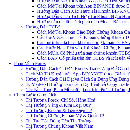
Hướng Dẫn Mở Tài Khoản Giao Dịch Tiền Số trên 
Cách Mở Tài Khoản trên App BINANCE được Gi
Hướng Dẫn Cách Xác Thực Tài Khoản BINANCE
Hướng Dẫn Cách Tích Hợp Tài Khoản Ngân Hàng
Hướng dẫn chi tiết cách giao dịch Mua – Bán co
Hướng Dẫn TCBS
Cách Mở Tài Khoản Giao Dịch Chứng Khoán Onli
Các Bước Xác Thực Tài Khoản Chứng Khoán TC
Các bước liên kết Tài khoản chứng khoán TCBS v
Các Bước Nạp Tiền vào Tài Khoản Chứng Khoán
Cách MUA Cổ Phiếu trên sàn chứng khoán TCBS
Cách BÁN Cổ phiếu trên sàn TCBS và Rút tiền v
Phần Mềm Forex
Hướng Dẫn Cách Cài Đặt Exness Trader App Để Giao 
Cách Mở Tài Khoản trên App BINANCE được Giảm 10%
Hướng Dẫn Cách Cài Đặt và Cách Sử Dụng Ứng Dụn
[ICMarkets] Hướng Dẫn Cách Đặt Lệnh và Copy Trade t
Các Nền Tảng Phần Mềm để giao dịch trên Thị Trường 
Chiến Lược Giao Dịch
Thị Trường Forex, Chỉ Số, Hàng Hoá
Thị Trường Vàng & Kim Loại Quý
Thị Trường Bitcoin & Tiền Điện Tử
Thị Trường Chứng Khoán Mỹ & Quốc Tế
Tin Tức Tác Động Đến Thị Trường
Thị Trường Chứng Khoán Việt Nam