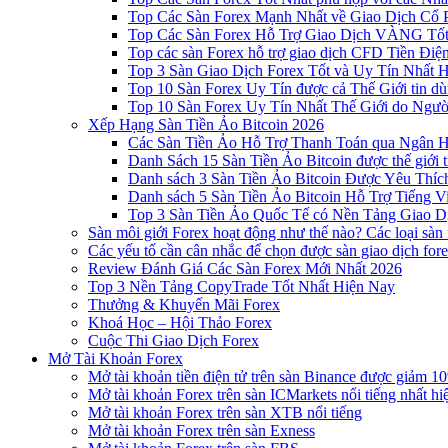
Top Các Sàn Forex Mạnh Nhất về Giao Dịch Cổ
Top Các Sàn Forex Hỗ Trợ Giao Dịch VÀNG Tốt
Top các sàn Forex hỗ trợ giao dịch CFD Tiền Điệ
Top 3 Sàn Giao Dịch Forex Tốt và Uy Tín Nhất 
Top 10 Sàn Forex Uy Tín được cả Thế Giới tin d
Top 10 Sàn Forex Uy Tín Nhất Thế Giới do Ngư
Xếp Hạng Sàn Tiền Ảo Bitcoin 2026
Các Sàn Tiền Ảo Hỗ Trợ Thanh Toán qua Ngân Hà
Danh Sách 15 Sàn Tiền Ảo Bitcoin được thế giới 
Danh sách 3 Sàn Tiền Ảo Bitcoin Được Yêu Thíc
Danh sách 5 Sàn Tiền Ảo Bitcoin Hỗ Trợ Tiếng Vi
Top 3 Sàn Tiền Ảo Quốc Tế có Nền Tảng Giao D
Sàn môi giới Forex hoạt động như thế nào? Các loại sàn
Các yếu tố cần cân nhắc để chọn được sàn giao dịch for
Review Đánh Giá Các Sàn Forex Mới Nhất 2026
Top 3 Nền Tảng CopyTrade Tốt Nhất Hiện Nay
Thưởng & Khuyến Mãi Forex
Khoá Học – Hội Thảo Forex
Cuộc Thi Giao Dịch Forex
Mở Tài Khoản Forex
Mở tài khoản tiền điện tử trên sàn Binance được giảm 10
Mở tài khoản Forex trên sàn ICMarkets nổi tiếng nhất hi
Mở tài khoản Forex trên sàn XTB nổi tiếng
Mở tài khoản Forex trên sàn Exness