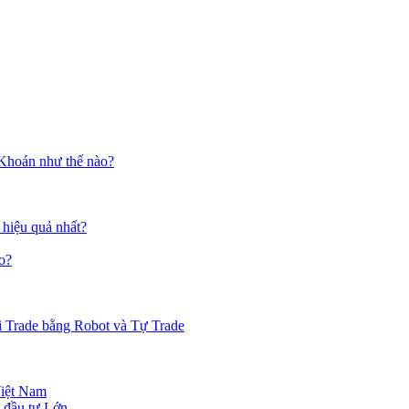
 Khoán như thế nào?
 hiệu quả nhất?
o?
i Trade bằng Robot và Tự Trade
Việt Nam
 đầu tư Lớn