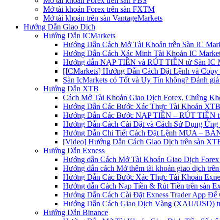
Mở tài khoản Forex trên sàn FBS
Mở tài khoản Forex trên sàn FXTM
Mở tài khoản trên sàn VantageMarkets
Hướng Dẫn Giao Dịch
Hướng Dẫn ICMarkets
Hướng Dẫn Cách Mở Tài Khoản trên Sàn IC Mark
Hướng Dẫn Cách Xác Minh Tài Khoản IC Market
Hướng dẫn NẠP TIỀN và RÚT TIỀN từ Sàn IC Ma
[ICMarkets] Hướng Dẫn Cách Đặt Lệnh và Copy T
Sàn IcMarkets có Tốt và Uy Tín không? Đánh giá
Hướng Dẫn XTB
Cách Mở Tài Khoản Giao Dịch Forex, Chứng Kho
Hướng Dẫn Các Bước Xác Thực Tài Khoản XTB
Hướng Dẫn Các Bước NẠP TIỀN – RÚT TIỀN t
Hướng Dẫn Cách Cài Đặt và Cách Sử Dụng Ứn
Hướng Dẫn Chi Tiết Cách Đặt Lệnh MUA – BÁN 
[Video] Hướng Dẫn Cách Giao Dịch trên sàn XTB
Hướng Dẫn Exness
Hướng dẫn Cách Mở Tài Khoản Giao Dịch Forex 
Hướng dẫn cách Mở thêm tài khoản giao dịch trên
Hướng Dẫn Các Bước Xác Thực Tài Khoản Exne
Hướng dẫn Cách Nạp Tiền & Rút Tiền trên sàn E
Hướng Dẫn Cách Cài Đặt Exness Trader App Để 
Hướng Dẫn Cách Giao Dịch Vàng (XAU/USD) tr
Hướng Dẫn Binance