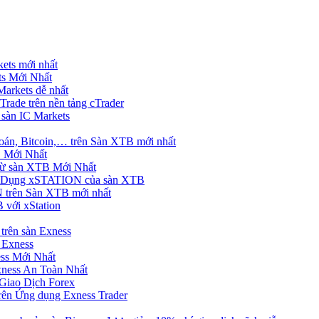
ets mới nhất
s Mới Nhất
rkets dễ nhất
rade trên nền tảng cTrader
 sàn IC Markets
án, Bitcoin,… trên Sàn XTB mới nhất
 Mới Nhất
ừ sàn XTB Mới Nhất
g Dụng xSTATION của sàn XTB
trên Sàn XTB mới nhất
 với xStation
trên sàn Exness
 Exness
ss Mới Nhất
xness An Toàn Nhất
Giao Dịch Forex
ên Ứng dụng Exness Trader