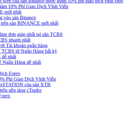
web của sàn Binance được giảm 10% phí giao dịch vĩnh viễn
ảm 10% Phí Giao Dịch Vĩnh Viễn
 mới nhất
 vào sàn Binance
in trên sàn BINANCE mới nhất
ne đơn giản nhất tại sàn TCBS
BS nhanh nhất
ới Tài khoản ngân hàng
 TCBS từ Ngân Hàng bất kỳ
 dễ nhất
ề Ngân Hàng dễ nhất
Dịch Forex
 Phí Giao Dịch Vĩnh Viễn
g xSTATION của sàn XTB
rên nền tảng cTrader
Forex