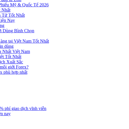
 Phiếu Mỹ & Quốc Tế 2026
 Nhất
n Tử Tốt Nhất
Hiện Nay
ùng
ời Dùng Bình Chọn
ng tại Việt Nam Tốt Nhất
tin dùng
h Nhất Việt Nam
ệt Tốt Nhất
ịch Xuất Sắc
 môi giới Forex?
ex phù hợp nhất
% phí giao dịch vĩnh viễn
ện nay